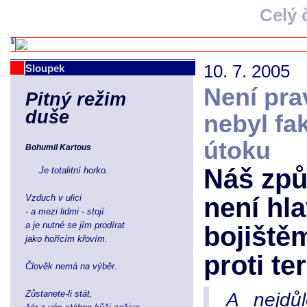
Celý 
10. 7. 2005
Sloupek
Není pra
Pitný režim
duše
nebyl fa
útoku
Bohumil Kartous
Náš způ
Je totalitní horko.
Vzduch v ulici
není hl
- a mezi lidmi - stojí
a je nutné se jím prodírat
bojiště
jako hořícím křovím.
proti te
Člověk nemá na výběr.
Zůstanete-li stát,
A nejdůl