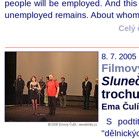
people will be employed. And this 
unemployed remains. About whom t
Celý
8. 7. 2005
Filmový
Sluneč
troch
Ema Čul
S podti
"dělnický