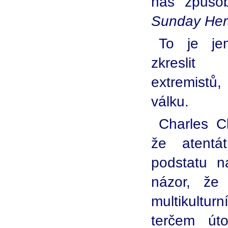
náš způso
Sunday Hera
To je je
zkreslit 
extremistů
válku.
Charles Cl
že atentát
podstatu na
názor, že
multikultu
terčem ú