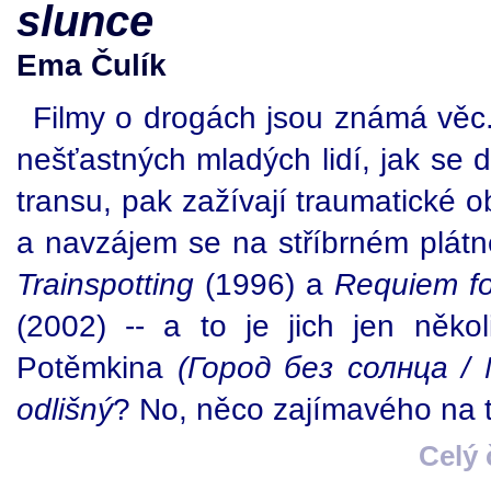
slunce
Ema Čulík
Filmy o drogách jsou známá věc.
nešťastných mladých lidí, jak se 
transu, pak zažívají traumatické 
a navzájem se na stříbrném plátně
Trainspotting
(1996) a
Requiem f
(2002) -- a to je jich jen někol
Potěmkina
(Город без солнца /
odlišný
? No, něco zajímavého na t
Celý