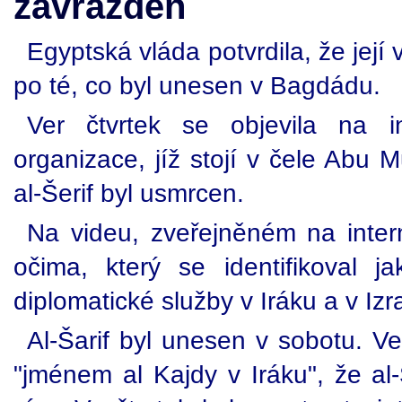
zavražděn
Egyptská vláda potvrdila, že její
po té, co byl unesen v Bagdádu.
Ver čtvrtek se objevila na in
organizace, jíž stojí v čele Abu M
al-Šerif byl usmrcen.
Na videu, zveřejněném na inte
očima, který se identifikoval j
diplomatické služby v Iráku a v Izra
Al-Šarif byl unesen v sobotu. V
"jménem al Kajdy v Iráku", že al