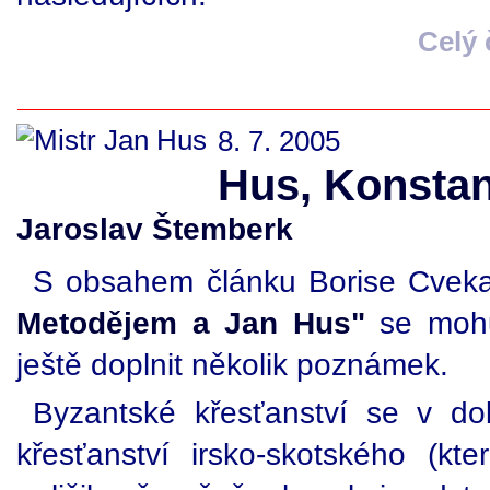
Celý
8. 7. 2005
Hus, Konstan
Jaroslav Štemberk
S obsahem článku Borise Cve
Metodějem a Jan Hus"
se mohu 
ještě doplnit několik poznámek.
Byzantské křesťanství se v do
křesťanství irsko-skotského (kt