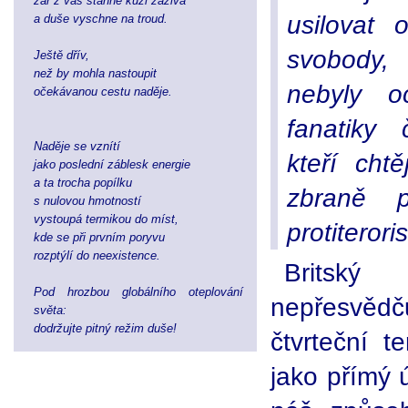
žár z vás stáhne kůži zaživa
usilovat
a duše vyschne na troud.
svobody,
Ještě dřív,
než by mohla nastoupit
nebyly oc
očekávanou cestu naděje.
fanatiky č
Naděje se vznítí
kteří cht
jako poslední záblesk energie
a ta trocha popílku
zbraně p
s nulovou hmotností
vystoupá termikou do míst,
protiteror
kde se při prvním poryvu
rozptýlí do neexistence.
Britský
Pod hrozbou globálního oteplování
nepřesvědč
světa:
dodržujte pitný režim duše!
čtvrteční t
jako přímý 