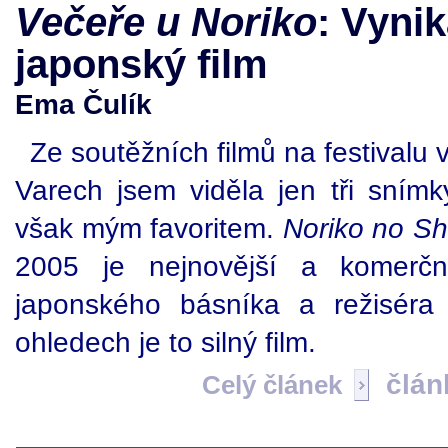
Večeře u Noriko
: Vynik
japonský film
Ema Čulík
Ze soutěžních filmů na festivalu 
Varech jsem viděla jen tři snímk
však mým favoritem.
Noriko no Sh
2005 je nejnovější a komerčn
japonského básníka a režisér
ohledech je to silný film.
člán
Celý článek