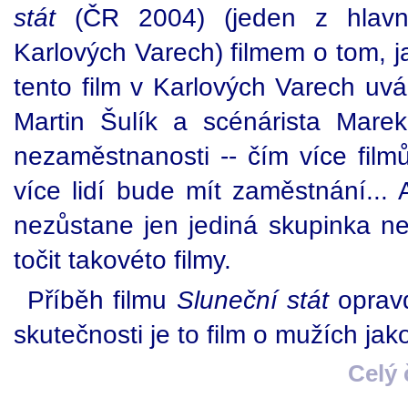
stát
(ČR 2004) (jeden z hlavní
Karlových Varech) filmem o tom, j
tento film v Karlových Varech uvád
Martin Šulík a scénárista Marek 
nezaměstnanosti -- čím více film
více lidí bude mít zaměstnání...
nezůstane jen jediná skupinka 
točit takovéto filmy.
Příběh filmu
Sluneční stát
opravd
skutečnosti je to film o mužích jak
Celý