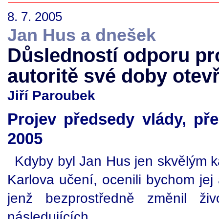
8. 7. 2005
Jan Hus a dnešek
Důsledností odporu pro
autoritě své doby otev
Jiří Paroubek
Projev předsedy vlády, př
2005
Kdyby byl Jan Hus jen skvělým 
Karlova učení, ocenili bychom jej 
jenž bezprostředně změnil ži
následujících.