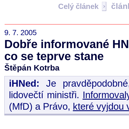
člán
Celý článek
9. 7. 2005
Dobře informované HN:
co se teprve stane
Štěpán Kotrba
iHNed:
Je pravděpodobné
lidovečtí ministři.
Informoval
(MfD) a Právo,
které vyjdou 