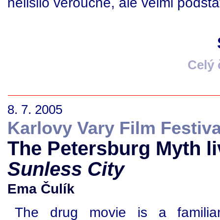
nelišilo věroučně, ale velmi podsta
Celý
8. 7. 2005
Karlovy Vary Film Festiva
The Petersburg Myth li
Sunless City
Ema Čulík
The drug movie is a familia