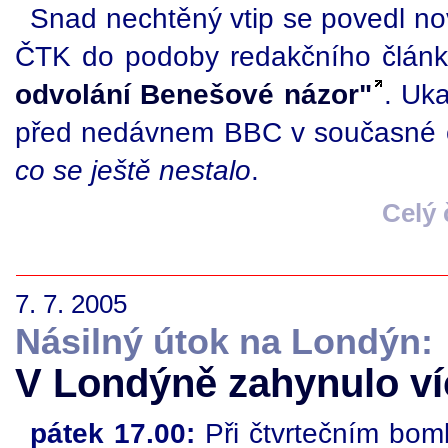
Snad nechtěný vtip se povedl no
ČTK do podoby redakčního člán
odvolání Benešové názor"
. Uka
před nedávnem BBC v současné onl
co se ještě nestalo
.
Celý
7. 7. 2005
Násilný útok na Londýn:
V Londýně zahynulo ví
pátek 17.00:
Při čtvrtečním bom