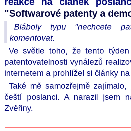
reakce na článek poslan
"Softwarové patenty a dem
Bláboly typu "nechcete pat
komentovat.
Ve světle toho, že tento týden
patentovatelnosti vynálezů realiz
internetem a prohlížel si články n
Také mě samozřejmě zajímalo, j
čeští poslanci. A narazil jsem
Zvěřiny.