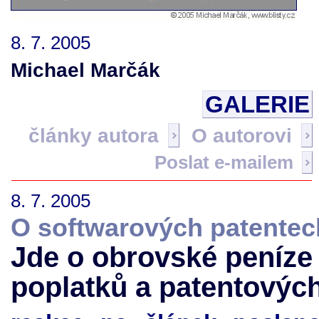
8. 7. 2005
Michael Marčák
GALERIE
články autora
O autorovi
Poslat e-mailem
8. 7. 2005
O softwarových patentec
Jde o obrovské peníze 
poplatků a patentovýc