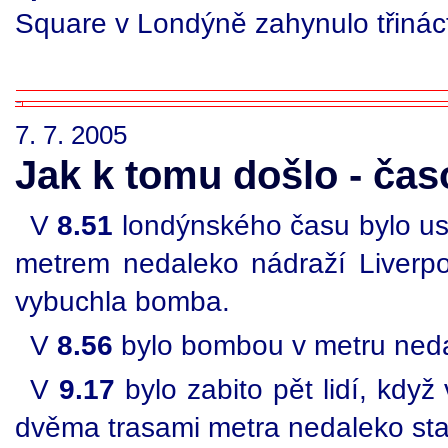
Square v Londýně zahynulo třináct 
7. 7. 2005
Jak k tomu došlo - ča
V
8.51
londýnského času bylo us
metrem nedaleko nádraží Liverpo
vybuchla bomba.
V
8.56
bylo bombou v metru neda
V
9.17
bylo zabito pět lidí, kdy
dvěma trasami metra nedaleko st