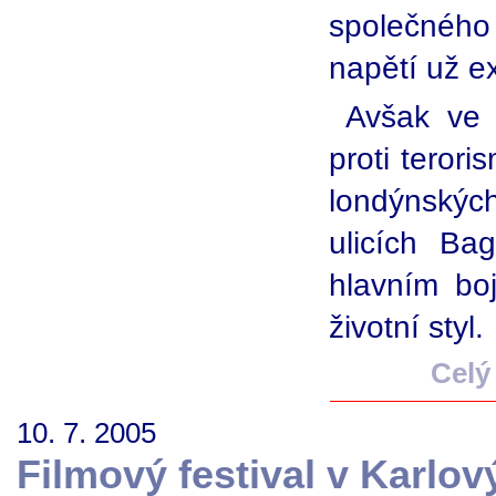
společného
napětí už ex
Avšak ve 
proti terori
londýnskýc
ulicích Ba
hlavním bo
životní styl.
Celý
10. 7. 2005
Filmový festival v Karlo