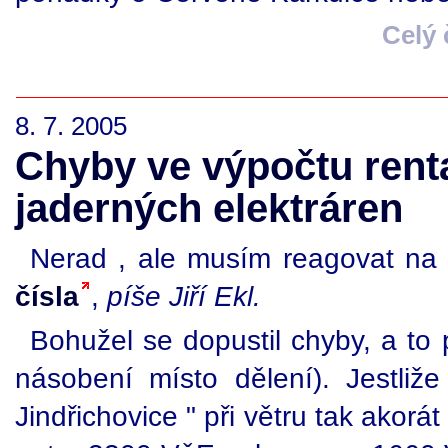
Celý
8. 7. 2005
Chyby ve výpočtu renta
jaderných elektráren
Nerad , ale musím reagovat na
čísla
,
píše Jiří Ekl.
Bohužel se dopustil chyby, a to 
násobení místo dělení). Jestl
Jindřichovice " při větru tak akor