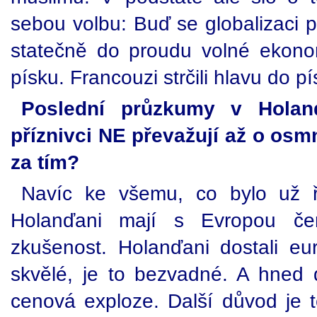
sebou volbu: Buď se globalizaci p
statečně do proudu volné ekonom
písku. Francouzi strčili hlavu do pí
Poslední průzkumy v Holan
příznivci NE převažují až o osm
za tím?
Navíc ke všemu, co bylo už ř
Holanďani mají s Evropou čer
zkušenost. Holanďani dostali euro
skvělé, je to bezvadné. A hned d
cenová exploze. Další důvod je t