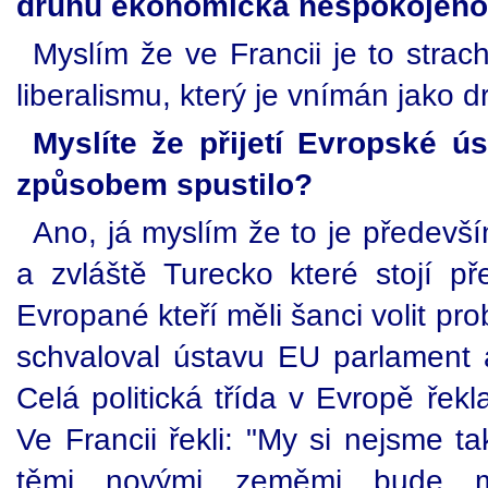
druhu ekonomická nespokojeno
Myslím že ve Francii je to strach
liberalismu, který je vnímán jako d
Myslíte že přijetí Evropské ú
způsobem spustilo?
Ano, já myslím že to je předevš
a zvláště Turecko které stojí př
Evropané kteří měli šanci volit p
schvaloval ústavu EU parlament a
Celá politická třída v Evropě řekl
Ve Francii řekli: "My si nejsme ta
těmi novými zeměmi bude mo