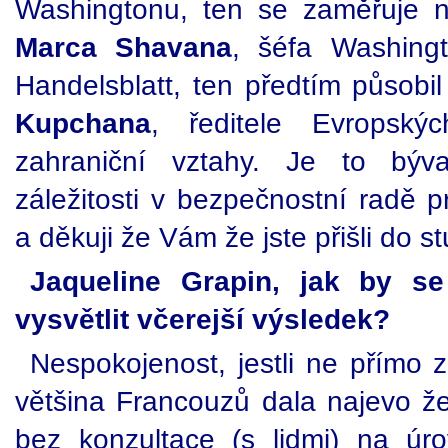
Washingtonu, ten se zaměřuje na
Marca Shavana
, šéfa Washing
Handelsblatt, ten předtím působil
Kupchana
, ředitele Evropský
zahraniční vztahy. Je to býva
záležitosti v bezpečnostní radě pr
a děkuji že Vám že jste přišli do st
Jaqueline Grapin, jak by se
vysvětlit včerejší výsledek?
Nespokojenost, jestli ne přímo 
většina Francouzů dala najevo že 
bez konzultace (s lidmi) na úr