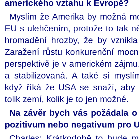
amerického vztahu k Evropě?
Myslím že Amerika by možná mo
EU s ulehčením, protože to tak 
hromadění hrozby, že by vznikl
Zaražení růstu konkurenční moc
perspektivě je v americkém zájmu
a stabilizovaná. A také si mysl
když říká že USA se snaží, aby
tolik zemí, kolik je to jen možné.
Na závěr bych vás požádala o 
pozitivum nebo negativum pro 
Charles: Krátkodobě to bude mít