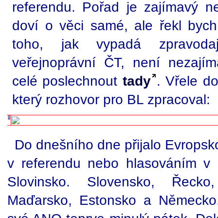
referendu. Pořad je zajímavý n
doví o věci samé, ale řekl byc
toho, jak vypadá zpravoda
veřejnoprávní ČT, není nezajím
celé poslechnout
tady
. Vřele do
který rozhovor pro BL zpracoval:
Do dnešního dne přijalo Evropsk
v referendu nebo hlasováním v p
Slovinsko. Slovensko, Řecko
Maďarsko, Estonsko a Německo.