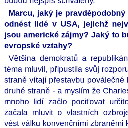
budou nejspíš schváleny.
Marcu, jaký je pravděpodobný 
odnést lidé v USA, jejichž nej
jsou americké zájmy? Jaký to b
evropské vztahy?
Většina demokratů a republikán
téma mluvil, připustila svůj rozpo
straně vítají přestavbu poválečné
druhé straně - a myslím že Charle
mnoho lidí začlo pociťovat určit
začala mluvit o vlastních ozbroj
vést válku konvenčními zbraněmi k