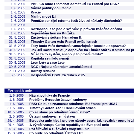
1. 6. 2005
PBS: Co bude znamenat odmítnutí EU Francií pro USA?
1. 6. 2005
Návrat politiky do Francie
1. 6. 2005
Kracie
1. 6. 2005
Marihuanové lži
1. 6. 2005
Pomůže penzijní reforma řešit životní náklady důchodců?
1. 6. 2005
1. 6. 2005
Rozhodnout se podle své vůle je právem každého občana
1. 6. 2005
Nepořádám hon na Knížáka
31. 5. 2005
Zúčtování s šejkem Hamadem II.
31. 5. 2005
Timothy Garton Ash: Francii ovládl strach
31. 5. 2005
Taky bude Vaše dovolená samozřejmě s leteckou dopravou?
31. 5. 2005
Jak Jiří David reflektuje odpovědi na Třináct otázek k situaci na 
31. 5. 2005
Může za to systém, anebo je to prostě realita?
31. 5. 2005
Kapitálu se nikdo nenají
30. 5. 2005
Lety, Lety a zase Lety
30. 5. 2005
NGO: Nejsou nástrojem americké moci
22. 11. 2003
Adresy redakce
6. 5. 2005
Hospodaření OSBL za duben 2005
Evropská unie
1. 6. 2005
Návrat politiky do Francie
1. 6. 2005
Problémy Evropské ústavní smlouvy
1. 6. 2005
PBS: Co bude znamenat odmítnutí EU Francií pro USA?
31. 5. 2005
Timothy Garton Ash: Francii ovládl strach
10. 5. 2005
Co se stane po odmítnutí euroústavy?
2. 5. 2005
Ústavní smlouva není ústava
29. 4. 2005
Evropská unie hledá pro své národy cestu, jak neválčit - proto je ž
29. 4. 2005
1. výročí vstupu České republiky do Evropské unie
25. 3. 2005
Rozšiřování a zužování Evropské unie
15. 3. 2005
Co bude po odmítnutí Ústavy EU?