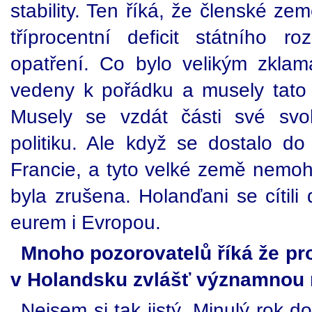
stability. Ten říká, že členské z
tříprocentní deficit státního r
opatření. Co bylo velikým zkla
vedeny k pořádku a musely tato kr
Musely se vzdát části své svo
politiku. Ale když se dostalo 
Francie, a tyto velké země nemohly
byla zrušena. Holanďani se cítil
eurem i Evropou.
Mnoho pozorovatelů říká že pr
v Holandsku zvlášť významnou r
Nejsem si tak jistý. Minulý rok 