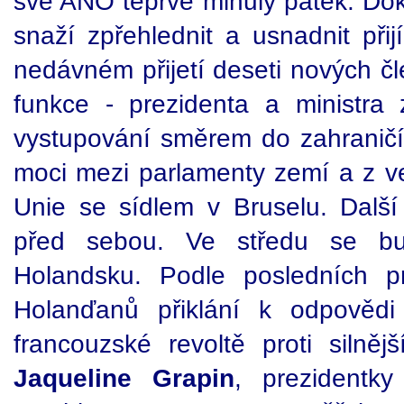
své ANO teprve minulý pátek. Do
snaží zpřehlednit a usnadnit při
nedávném přijetí deseti nových čl
funkce - prezidenta a ministra z
vystupování směrem do zahraničí.
moci mezi parlamenty zemí a z ve
Unie se sídlem v Bruselu. Dalš
před sebou. Ve středu se b
Holandsku. Podle posledních p
Holanďanů přiklání k odpověd
francouzské revoltě proti siln
Jaqueline Grapin
, prezidentky