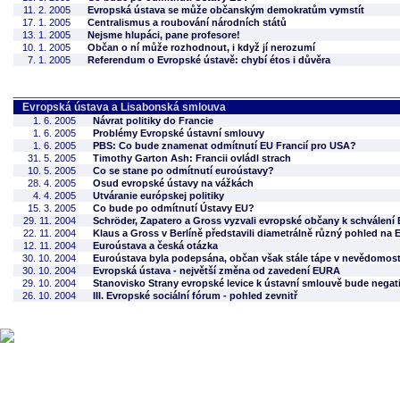
11. 2. 2005
Evropská ústava se může občanským demokratům vymstít
17. 1. 2005
Centralismus a roubování národních států
13. 1. 2005
Nejsme hlupáci, pane profesore!
10. 1. 2005
Občan o ní může rozhodnout, i když jí nerozumí
7. 1. 2005
Referendum o Evropské ústavě: chybí étos i důvěra
Evropská ústava a Lisabonská smlouva
1. 6. 2005
Návrat politiky do Francie
1. 6. 2005
Problémy Evropské ústavní smlouvy
1. 6. 2005
PBS: Co bude znamenat odmítnutí EU Francií pro USA?
31. 5. 2005
Timothy Garton Ash: Francii ovládl strach
10. 5. 2005
Co se stane po odmítnutí euroústavy?
28. 4. 2005
Osud evropské ústavy na vážkách
4. 4. 2005
Utváranie európskej politiky
15. 3. 2005
Co bude po odmítnutí Ústavy EU?
29. 11. 2004
Schröder, Zapatero a Gross vyzvali evropské občany k schválení
22. 11. 2004
Klaus a Gross v Berlíně představili diametrálně různý pohled na 
12. 11. 2004
Euroústava a česká otázka
30. 10. 2004
Euroústava byla podepsána, občan však stále tápe v nevědomost
30. 10. 2004
Evropská ústava - největší změna od zavedení EURA
29. 10. 2004
Stanovisko Strany evropské levice k ústavní smlouvě bude negat
26. 10. 2004
III. Evropské sociální fórum - pohled zevnitř