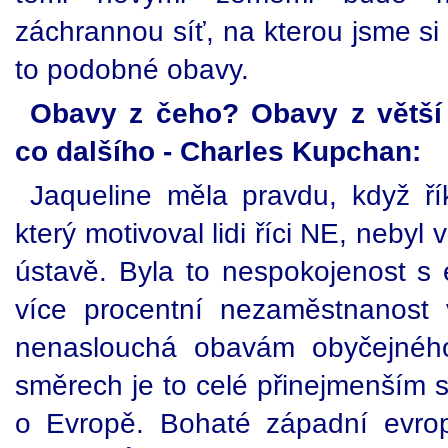
záchrannou síť, na kterou jsme si 
to podobné obavy.
Obavy z čeho? Obavy z větší
co dalšího - Charles Kupchan:
Jaqueline měla pravdu, když ří
který motivoval lidi říci NE, nebyl
ústavě. Byla to nespokojenost s 
více procentní nezaměstnanost ve
nenaslouchá obavám obyčejnéh
směrech je to celé přinejmenším st
o Evropě. Bohaté západní evrop