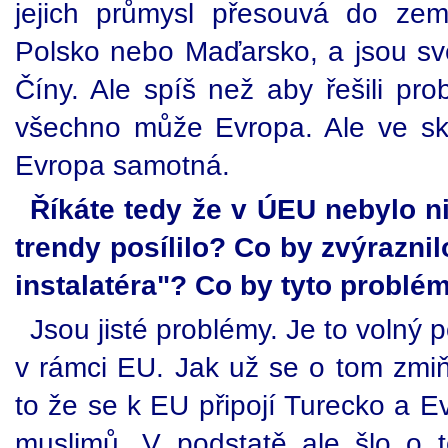
jejich průmysl přesouvá do zemí
Polsko nebo Maďarsko, a jsou s
Číny. Ale spíš než aby řešili pro
všechno může Evropa. Ale ve sk
Evropa samotná.
Říkáte tedy že v ÚEU nebylo n
trendy posílilo? Co by zvýrazni
instalatéra"? Co by tyto problé
Jsou jisté problémy. Je to volný 
v rámci EU. Jak už se o tom zmiň
to že se k EU připojí Turecko a Ev
muslimů. V podstatě ale šlo o 