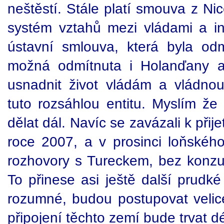
neštěstí. Stále platí smouva z Ni
systém vztahů mezi vládami a ins
ústavní smlouva, která byla od
možná odmítnuta i Holanďany a
usnadnit život vládám a vládnouc
tuto rozsáhlou entitu. Myslím že
dělat dál. Navíc se zavázali k při
roce 2007, a v prosinci loňskéh
rozhovory s Tureckem, bez konzu
To přinese asi ještě další prudké 
rozumné, budou postupovat veli
připojení těchto zemí bude trvat d