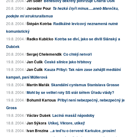
20.8. 2004 /
Jiří Šoler
Benešovy dekrety potvrzuje Charta OSN
20.8. 2004 /
Jaroslav Pour
Ta hezká čtyři minus.....aneb Marečku,
podejte mi strukturalismus
20.8. 2004 /
Štěpán Kotrba
Radikálně levicový neznamená nutně
komunistický
19.8. 2004 /
Radko Kubičko
Kotrba se diví, jako se divili Slánský a
Dubček
20.8. 2004 /
Sergej Chelemendik
Co chtějí netvoři
19.8. 2004 /
Jan Čulík
České silnice jako hřbitovy
19.8. 2004 /
Jan Čulík
Kauza Přibyl: Tak nám zase zahájili mediální
kampaň, paní Müllerová
19.8. 2004 /
Martin Mařák
Skandální cynismus Stanislava Grosse
19.8. 2004 /
Mohl by se velitel roty SS stát šéfem Úřadu vlády?
19.8. 2004 /
Bohumil Kartous
Přibyl není nebezpečný, nebezpečný je
Gross
19.8. 2004 /
Václav Dušek
Laciná masáž nápodoby
18.8. 2004 /
Jan Sýkora
Utíkej, Viktore, utíkej!
19.8. 2004 /
Ivan Brezina
...a teď tu o červené Karkulce, prosím!