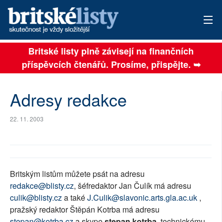
Britské listy plně závisejí na finančních
AKTUÁLNÍ VYDÁNÍ
příspěvcích čtenářů. Prosíme, přispějte. ➥
ARCHIV
Adresy redakce
TÉMATA
AUTOŘI
22. 11. 2003
PŘÍSPĚVKY NA PROVOZ
SOCIÁLNÍ SÍTĚ
Britským listům můžete psát na adresu
redakce@blisty.cz
, šéfredaktor Jan Čulík má adresu
PLNÁ VERZE STRÁNEK
culik@blisty.cz
a také
J.Culik@slavonic.arts.gla.ac.uk
,
pražský redaktor Štěpán Kotrba má adresu
stepan@kotrba.cz
a skype
stepan.kotrba
, technickému