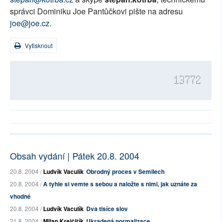
správci Dominiku Joe Pantůčkovi pište na adresu
joe@joe.cz
.
Vytisknout
13772
Obsah vydání | Pátek 20.8. 2004
20.8. 2004 /
Ludvík Vaculík
Obrodný proces v Semilech
20.8. 2004 /
A tyhle si vemte s sebou a naložte s nimi, jak uznáte za
vhodné
20.8. 2004 /
Ludvík Vaculík
Dva tisíce slov
21.8. 2004 /
Milan Krejčiřík
Ukradená normalizace