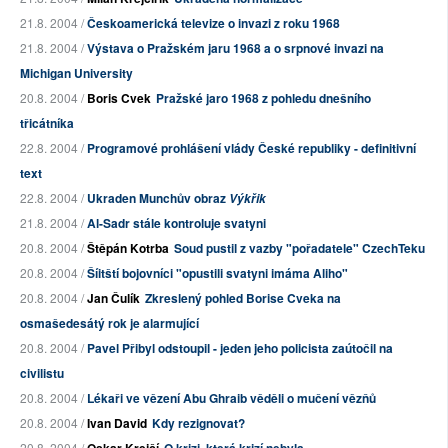
21.8. 2004 /
Českoamerická televize o invazi z roku 1968
21.8. 2004 /
Výstava o Pražském jaru 1968 a o srpnové invazi na
Michigan University
20.8. 2004 /
Boris Cvek
Pražské jaro 1968 z pohledu dnešního
třicátníka
22.8. 2004 /
Programové prohlášení vlády České republiky - definitivní
text
22.8. 2004 /
Ukraden Munchův obraz
Výkřik
21.8. 2004 /
Al-Sadr stále kontroluje svatyni
20.8. 2004 /
Štěpán Kotrba
Soud pustil z vazby "pořadatele" CzechTeku
20.8. 2004 /
Šíitští bojovníci "opustili svatyni imáma Aliho"
20.8. 2004 /
Jan Čulík
Zkreslený pohled Borise Cveka na
osmašedesátý rok je alarmující
20.8. 2004 /
Pavel Přibyl odstoupil - jeden jeho policista zaútočil na
civilistu
20.8. 2004 /
Lékaři ve vězení Abu Ghraib věděli o mučení vězňů
20.8. 2004 /
Ivan David
Kdy rezignovat?
20.8. 2004 /