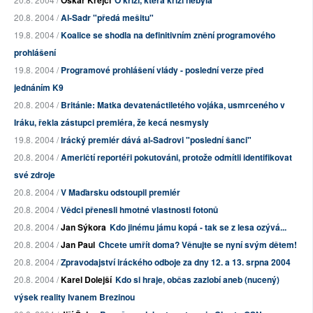
Oskar Krejčí
O krizi, která krizí nebyla
20.8. 2004 /
Al-Sadr "předá mešitu"
19.8. 2004 /
Koalice se shodla na definitivním znění programového
prohlášení
19.8. 2004 /
Programové prohlášení vlády - poslední verze před
jednáním K9
20.8. 2004 /
Británie: Matka devatenáctiletého vojáka, usmrceného v
Iráku, řekla zástupci premiéra, že kecá nesmysly
19.8. 2004 /
Irácký premiér dává al-Sadrovi "poslední šanci"
20.8. 2004 /
Američtí reportéři pokutováni, protože odmítli identifikovat
své zdroje
20.8. 2004 /
V Maďarsku odstoupil premiér
20.8. 2004 /
Vědci přenesli hmotné vlastnosti fotonů
20.8. 2004 /
Jan Sýkora
Kdo jinému jámu kopá - tak se z lesa ozývá...
20.8. 2004 /
Jan Paul
Chcete umřít doma? Věnujte se nyní svým dětem!
20.8. 2004 /
Zpravodajství iráckého odboje za dny 12. a 13. srpna 2004
20.8. 2004 /
Karel Dolejší
Kdo si hraje, občas zazlobí aneb (nucený)
výsek reality Ivanem Brezinou