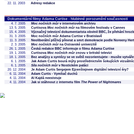
22. 11. 2003
Adresy redakce
Dokumentární filmy Adama Curtise - hlubinné porozumění současnosti
4. 7. 2005
Moc nočních můr
v internetovém archivu
13. 5. 2005
Curtisova
Moc nočních můr
na filmovém festivalu v Cannes
15. 4. 2005
Význačný televizní dokumentarista obvinil BBC, že přehání hroz
31. 3. 2005
Moc nočních můr Adama Curtise v Bratislavě
11. 3. 2005
Neoliberální plíživý převrat a smrt demokracie podle Noreeny Her
2. 3. 2005
Moc nočních můr
na Ostravské univerzitě
26. 1. 2005
Česká redakce BBC informuje o filmu Adama Curtise
19. 1. 2005
Curtisova
Moc nočních můr
znovu v britské televizi
18. 1. 2005
Bez analýzy a syntézy se ve světě nezorientujete - musíte vytvářet
6. 1. 2005
Jak Adam Curtis bourá mýty prostřednictvím šokujících vizuálníc
6. 1. 2005
Síla nočních můr
v Nostickém paláci
20. 12. 2004
Je Adam Curtis Sergejem Ejzenštejnem digitální televizní éry?
6. 11. 2004
Adam Curtis - Vymítač duchů
4. 11. 2004
Al Kajdá neexistuje
4. 11. 2004
Jak si stáhnout z internetu film
The Power of Nightmares