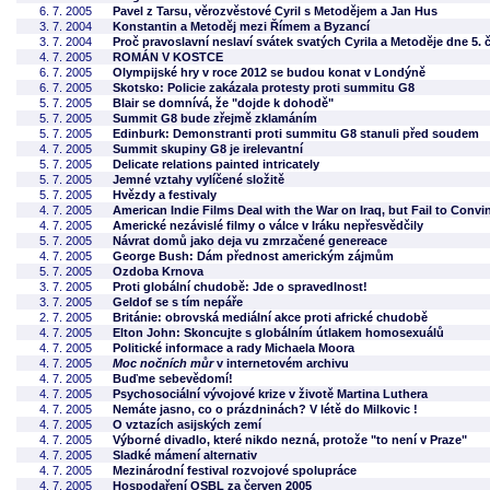
6. 7. 2005
Pavel z Tarsu, věrozvěstové Cyril s Metodějem a Jan Hus
3. 7. 2004
Konstantin a Metoděj mezi Římem a Byzancí
3. 7. 2004
Proč pravoslavní neslaví svátek svatých Cyrila a Metoděje dne 5.
4. 7. 2005
ROMÁN V KOSTCE
6. 7. 2005
Olympijské hry v roce 2012 se budou konat v Londýně
6. 7. 2005
Skotsko: Policie zakázala protesty proti summitu G8
5. 7. 2005
Blair se domnívá, že "dojde k dohodě"
5. 7. 2005
Summit G8 bude zřejmě zklamáním
5. 7. 2005
Edinburk: Demonstranti proti summitu G8 stanuli před soudem
4. 7. 2005
Summit skupiny G8 je irelevantní
5. 7. 2005
Delicate relations painted intricately
5. 7. 2005
Jemné vztahy vylíčené složitě
5. 7. 2005
Hvězdy a festivaly
4. 7. 2005
American Indie Films Deal with the War on Iraq, but Fail to Convi
4. 7. 2005
Americké nezávislé filmy o válce v Iráku nepřesvědčily
5. 7. 2005
Návrat domů jako deja vu zmrzačené genereace
4. 7. 2005
George Bush: Dám přednost americkým zájmům
5. 7. 2005
Ozdoba Krnova
3. 7. 2005
Proti globální chudobě: Jde o spravedlnost!
3. 7. 2005
Geldof se s tím nepáře
2. 7. 2005
Británie: obrovská mediální akce proti africké chudobě
4. 7. 2005
Elton John: Skoncujte s globálním útlakem homosexuálů
4. 7. 2005
Politické informace a rady Michaela Moora
4. 7. 2005
Moc nočních můr
v internetovém archivu
4. 7. 2005
Buďme sebevědomí!
4. 7. 2005
Psychosociální vývojové krize v životě Martina Luthera
4. 7. 2005
Nemáte jasno, co o prázdninách? V létě do Milkovic !
4. 7. 2005
O vztazích asijských zemí
4. 7. 2005
Výborné divadlo, které nikdo nezná, protože "to není v Praze"
4. 7. 2005
Sladké mámení alternativ
4. 7. 2005
Mezinárodní festival rozvojové spolupráce
4. 7. 2005
Hospodaření OSBL za červen 2005