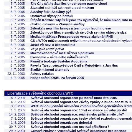
7. 7. 2005
The City of the Sun
lies under some patchy cloud
8. 7. 2005
Sluneční stát
leží tak trochu pod mrakem
8. 7. 2005
Slnečný štát
: Sociálny gýč
8. 7. 2005
Ostravske dřysty po britsku
8. 7. 2005
Štěpán Kotrba: "My Češi jsme tak výjimeční, že nám nikdo, kdo 
7. 7. 2005
Broken Flowers -- Zlomené květiny
7. 7. 2005
Zelenka's new film brings a tear to our laughing eye
7. 7. 2005
Zelenkův nový film: v smějících se očích se nám objevuje slza
7. 7. 2005
Mediaprint&Kapa Pressegrosso versus akcionáři PNS
7. 7. 2005
G8 a WTO: může summit ovlivnit mnohostranné obchodní vyjed
8. 7. 2005
Josef Vít neví o ekonomii nic
8. 7. 2005
Vít je jako
Rudé právo
7. 7. 2005
Makroekonomové mezi vědou a politikou
7. 7. 2005
Ekonomie -- věda nebo náboženství?
7. 7. 2005
Paměť a teologie Svatého Augustina
6. 7. 2005
Pavel z Tarsu, věrozvěstové Cyril s Metodějem a Jan Hus
4. 7. 2005
Sladké mámení alternativ
22. 11. 2003
Adresy redakce
4. 7. 2005
Hospodaření OSBL za červen 2005
Liberalizace světového obchodu a WTO
8. 7. 2005
Světová obchodní organizace: jak horké bude léto 2005
4. 3. 2005
Světová obchodní organizace: Závěry zprávy o budoucnosti WT
3. 3. 2005
WTO: budou jednání ovlivněna volbou nového generálního ředit
1. 3. 2005
Světová obchodní organizace: 10 let existence a úvahy jak dál
14. 2. 2005
Světová obchodní organizace: reálné nebo příliš smělé cíle?
7. 9. 2004
Světová obchodní organizace: český překlad rozhodnutí generáln
1. 8. 2004
Světová obchodní organizace: dohoda!
30. 7. 2004
Světová obchodní organizace: neztratí příležitost?
29. 7. 2004
Čerstvé zprávy o vyjednávání Světové organizace pro obchod