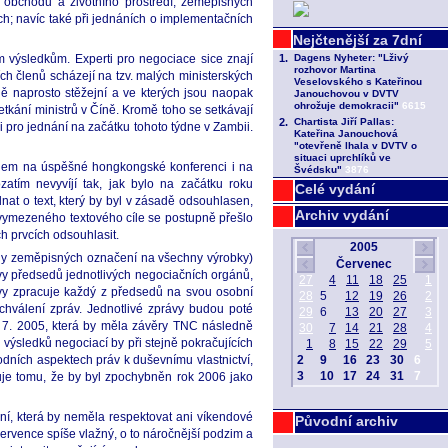
hu obchodu a životního prostředí, zeměpisných
; navíc také při jednáních o implementačních
m výsledkům. Experti pro negociace sice znají
ích členů scházejí na tzv. malých ministerských
 ně naprosto stěžejní a ve kterých jsou naopak
etkání ministrů v Číně. Kromě toho se setkávají
 pro jednání na začátku tohoto týdne v Zambii.
 zájem na úspěšné hongkongské konferenci i na
atím nevyvíjí tak, jak bylo na začátku roku
Celé vydání
nat o text, který by byl v zásadě odsouhlasen,
Archiv vydání
 vymezeného textového cíle se postupně přešlo
ch prvcích odsouhlasit.
rany zeměpisných označení na všechny výrobky)
ávy předsedů jednotlivých negociačních orgánů,
rávy zpracuje každý z předsedů na svou osobní
chválení zpráv. Jednotlivé zprávy budou poté
 7. 2005, která by měla závěry TNC následně
 výsledků negociací by při stejně pokračujících
dních aspektech práv k duševnímu vlastnictví,
uje tomu, že by byl zpochybněn rok 2006 jako
ání, která by neměla respektovat ani víkendové
Původní archiv
rvence spíše vlažný, o to náročnější podzim a