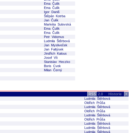
Ema Čulík
Ema Čulík
Igor Daniš
Štěpán Kotrba
Jan Čulík
Markéta Sulovská
Ema Čulík
Ema Čulík
Petr Vidomus
Ludmila Štěrbová
Jan Mysliveček
Jan Faltýsek
Jindřich Kalous
Josef Vít
Stanislav Heczko
Boris Cvek
Milan Černý
RSS
2.0
Historie
>
Ludmila Štěrbová
Oldřich Průša
Ludmila Štěrbová
Oldřich Průša
Ludmila Štěrbová
Oldřich Průša
Ludmila Štěrbová
Ludmila Štěrbová
Ludmila Štěrbová