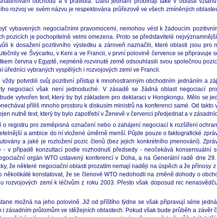
 usnadňování obchodu a v pravidla. Další jednání probíhají také v oblasti vzta
ho rozvoj ve svém názvu je respektována průřezově ve všech zmíněných oblastech
tů, byť vybavených negociačními pravomocemi, nemohou vést k žádoucím pozitivní
ejich pozicích je pochopitelně velmi omezena. Proto se představitelé nejvýznamnějš
 vůli k dosažení pozitivního výsledku a zároveň naznačili, které oblasti jsou pro
tečnily ve Švýcarku, v Keni a ve Francii, v první polovině července se připravuje s
ačátkem června v Egyptě, nejméně rozvinuté země odsouhlasili svou společnou pozici
í úředníci vybraných vyspělých i rozvojových zemí ve Francii.
telé vždy potvrdili svůj pozitivní přístup k mnohostranným obchodním jednáním a
ity negociací však není jednoduché. V zásadě se žádná oblast negociací proz
ude vytvořen text, který by byl základem pro deklaraci v Hongkongu. Mělo se jed
echával příliš mnoho prostoru k diskusím ministrů na konferenci samé. Od takto
jen nutně text, který by bylo zapotřebí v Ženevě v červenci předjednat a v zásadní
ní o registru pro zeměpisná označení nebo o zahájení negociací k rozšíření och
řetelnější a ambice do ní vložené úměrně menší. Půjde pouze o faktografické zpr
kutovány a jaké je rozložení pozic členů (bez jejich konkrétního jmenování). Zp
 - v případě konzultací podle rozhodnutí předsedy - neočekává konsensuální s
negociační orgán WTO ustavený konferencí v Doha, a na Generální radě dne 29.
ky, že některé negociační oblasti prozatím nemají naději na úspěch a že přínosy z
 po několikáté konstatovat, že se členové WTO nedohodli na změně dohody o obcho
pu rozvojových zemí k léčivům z roku 2003. Přesto však doposud nic nenasvědč
tane možná na jeho polovině. Již od příštího týdne se však připravují série jedn
 i zásadním průlomům ve stěžejních oblastech. Pokud však bude průběh a závěr če