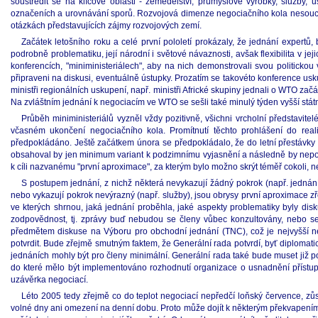
soustředit se na klíčové oblasti - zemědělství, průmyslové výrobky, služby,
označeních a urovnávání sporů. Rozvojová dimenze negociačního kola nesoucí
otázkách představujících zájmy rozvojových zemí.
Začátek letošního roku a celé první pololetí prokázaly, že jednání exper
podrobně problematiku, její národní i světové návaznosti, avšak flexibilita v j
konferencích, "miniministeriálech", aby na nich demonstrovali svou politickou
připraveni na diskusi, eventuálně ústupky. Prozatím se takovéto konference usku
ministři regionálních uskupení, např. ministři Africké skupiny jednali o WTO z
Na zvláštním jednání k negociacím ve WTO se sešli také minulý týden vyšší státn
Průběh miniministeriálů vyzněl vždy pozitivně, všichni vrcholní představi
včasném ukončení negociačního kola. Promítnutí těchto prohlášení do real
předpokládáno. Ještě začátkem února se předpokládalo, že do letní přestávky b
obsahoval by jen minimum variant k podzimnímu vyjasnění a následně by nepon
k cíli nazvanému "první aproximace", za kterým bylo možno skrýt téměř cokoli, ne
S postupem jednání, z nichž některá nevykazují žádný pokrok (např. jedná
nebo vykazují pokrok nevýrazný (např. služby), jsou obrysy první aproximace z
ve kterých shrnou, jaká jednání proběhla, jaké aspekty problematiky byly dis
zodpovědnost, tj. zprávy buď nebudou se členy vůbec konzultovány, nebo se
předmětem diskuse na Výboru pro obchodní jednání (TNC), což je nejvyšší 
potvrdit. Bude zřejmě smutným faktem, že Generální rada potvrdí, byť diplomatic
jednáních mohly být pro členy minimální. Generální rada také bude muset již
do které mělo být implementováno rozhodnutí organizace o usnadnění přístu
uzávěrka negociací.
Léto 2005 tedy zřejmě co do teplot negociací nepředčí loňský července, zůs
volné dny ani omezení na denní dobu. Proto může dojít k některým překvapením