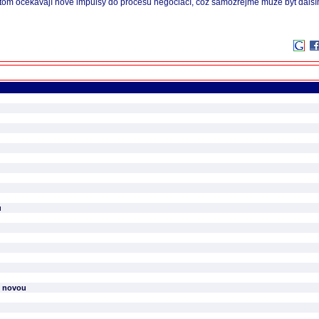
řitom očekávají nové impulsy do procesu negociací, což samozřejmě může být další
ů
u novou