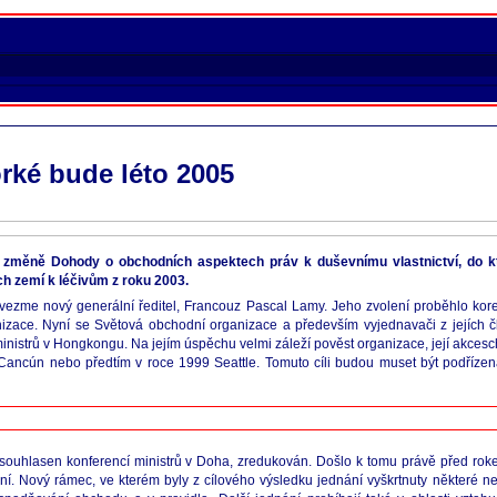
rké bude léto 2005
změně Dohody o obchodních aspektech práv k duševnímu vlastnictví, do k
h zemí k léčivům z roku 2003.
vezme nový generální ředitel, Francouz Pascal Lamy. Jeho zvolení proběhlo kore
anizace. Nyní se Světová obchodní organizace a především vyjednavači z jejích č
ministrů v Hongkongu. Na jejím úspěchu velmi záleží pověst organizace, její akcesch
ancún nebo předtím v roce 1999 Seattle. Tomuto cíli budou muset být podřízen
odsouhlasen konferencí ministrů v Doha, zredukován. Došlo k tomu právě před r
. Nový rámec, ve kterém byly z cílového výsledku jednání vyškrtnuty některé ne