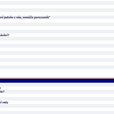
není jedním z nás, nemůže porozumět"
návání?
O
ele?
í rady