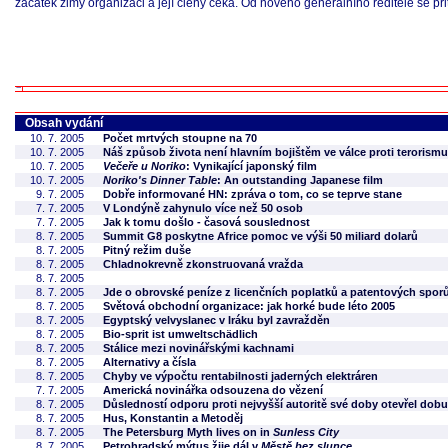
začátek zimy organizaci a její členy čeká. Od nového generálního ředitele se p
Obsah vydání
10. 7. 2005
Počet mrtvých stoupne na 70
10. 7. 2005
Náš způsob života není hlavním bojištěm ve válce proti terorismu
10. 7. 2005
Večeře u Noriko
: Vynikající japonský film
10. 7. 2005
Noriko's Dinner Table
: An outstanding Japanese film
9. 7. 2005
Dobře informované HN: zpráva o tom, co se teprve stane
7. 7. 2005
V Londýně zahynulo více než 50 osob
7. 7. 2005
Jak k tomu došlo - časová souslednost
8. 7. 2005
Summit G8 poskytne Africe pomoc ve výši 50 miliard dolarů
8. 7. 2005
Pitný režim duše
8. 7. 2005
Chladnokrevně zkonstruovaná vražda
8. 7. 2005
8. 7. 2005
Jde o obrovské peníze z licenčních poplatků a patentových spor
8. 7. 2005
Světová obchodní organizace: jak horké bude léto 2005
8. 7. 2005
Egyptský velvyslanec v Iráku byl zavražděn
8. 7. 2005
Bio-sprit ist umweltschädlich
8. 7. 2005
Stálice mezi novinářskými kachnami
8. 7. 2005
Alternativy a čísla
8. 7. 2005
Chyby ve výpočtu rentabilnosti jaderných elektráren
7. 7. 2005
Americká novinářka odsouzena do vězení
8. 7. 2005
Důsledností odporu proti nejvyšší autoritě své doby otevřel dob
8. 7. 2005
Hus, Konstantin a Metoděj
8. 7. 2005
The Petersburg Myth lives on in
Sunless City
8. 7. 2005
Petrohradský mýtus žije dál v
Městě bez slunce