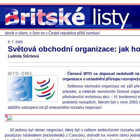
deník o všem, o čem se v České republice příliš nemluví
8. 7. 2005
Světová obchodní organizace: jak ho
Ludmila Štěrbová
Členové WTO se doposud nedohodli na 
organizace o usnadnění přístupu rozvojovýc
Světovou obchodní organizaci od září pře
pravidel, a nikterak neovlivnilo činnost org
předvánoční vrcholnou akci -- VI. konferenci 
podobný neúspěch, kterým byl v roce 2003 C
dalšího ustoupení od již omezeného rozsahu negociací.
Již jednou byl rámec negociací, který byl v celkem ambiciózním rozsahu 
paralýzou následkem (ne)výsledků z Cancúnu, dohodli na novém rámci jednání