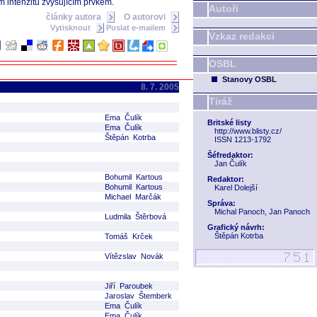
m intenzitu zvyšujícím prvkem.
Autoři
články autora
O autorovi
Vytisknout
Poslat e-mailem
Vzkaz redakci
OSBL
Stanovy OSBL
8. 7. 2005
Tiráž
Ema Čulík
Britské listy
Ema Čulík
http://www.blisty.cz/
Štěpán Kotrba
ISSN 1213-1792
Šéfredaktor:
Jan Čulík
Bohumil Kartous
Redaktor:
Bohumil Kartous
Karel Dolejší
Michael Marčák
Správa:
Michal Panoch, Jan Panoch
Ludmila Štěrbová
Grafický návrh:
Štěpán Kotrba
Tomáš Krček
Vítězslav Novák
Jiří Paroubek
Jaroslav Štemberk
Ema Čulík
Ema Čulík