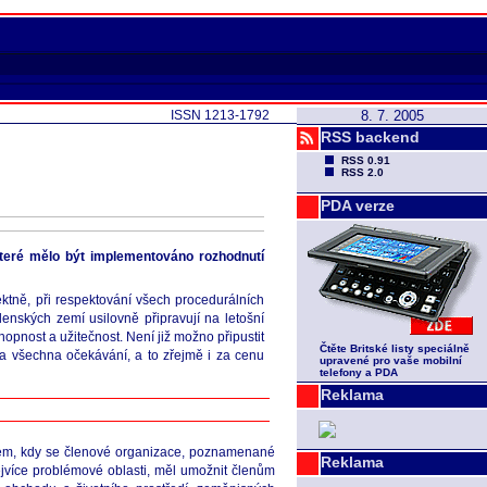
ISSN 1213-1792
8. 7. 2005
RSS backend
RSS 0.91
RSS 2.0
PDA verze
teré mělo být implementováno rozhodnutí
ktně, při respektování všech procedurálních
lenských zemí usilovně připravují na letošní
opnost a užitečnost. Není již možno připustit
Čtěte Britské listy speciálně
a všechna očekávání, a to zřejmě i za cenu
upravené pro vaše mobilní
telefony a PDA
Reklama
okem, kdy se členové organizace, poznamenané
Reklama
jvíce problémové oblasti, měl umožnit členům