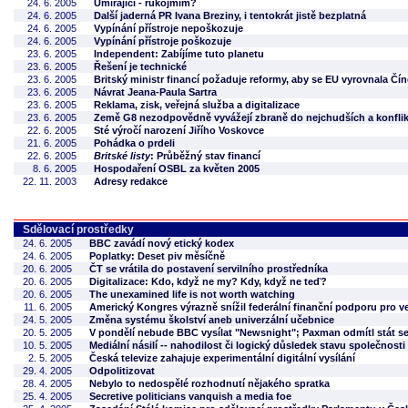
24. 6. 2005
Umírající - rukojmím?
24. 6. 2005
Další jaderná PR Ivana Breziny, i tentokrát jistě bezplatná
24. 6. 2005
Vypínání přístroje nepoškozuje
24. 6. 2005
Vypínání přístroje poškozuje
23. 6. 2005
Independent: Zabíjíme tuto planetu
23. 6. 2005
Řešení je technické
23. 6. 2005
Britský ministr financí požaduje reformy, aby se EU vyrovnala Čín
23. 6. 2005
Návrat Jeana-Paula Sartra
23. 6. 2005
Reklama, zisk, veřejná služba a digitalizace
23. 6. 2005
Země G8 nezodpovědně vyvážejí zbraně do nejchudších a konfli
22. 6. 2005
Sté výročí narození Jiřího Voskovce
21. 6. 2005
Pohádka o prdeli
22. 6. 2005
Britské listy
: Průběžný stav financí
8. 6. 2005
Hospodaření OSBL za květen 2005
22. 11. 2003
Adresy redakce
Sdělovací prostředky
24. 6. 2005
BBC zavádí nový etický kodex
24. 6. 2005
Poplatky: Deset piv měsíčně
20. 6. 2005
ČT se vrátila do postavení servilního prostředníka
20. 6. 2005
Digitalizace: Kdo, když ne my? Kdy, když ne teď?
20. 6. 2005
The unexamined life is not worth watching
11. 6. 2005
Americký Kongres výrazně snížil federální finanční podporu pro ve
24. 5. 2005
Změna systému školství aneb univerzální učebnice
20. 5. 2005
V pondělí nebude BBC vysílat "Newsnight"; Paxman odmítl stát s
10. 5. 2005
Mediální násilí -- nahodilost či logický důsledek stavu společnosti
2. 5. 2005
Česká televize zahajuje experimentální digitální vysílání
29. 4. 2005
Odpolitizovat
28. 4. 2005
Nebylo to nedospělé rozhodnutí nějakého spratka
25. 4. 2005
Secretive politicians vanquish a media foe