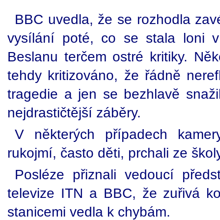
BBC uvedla, že se rozhodla zavé
vysílání poté, co se stala loni v
Beslanu terčem ostré kritiky. Něko
tehdy kritizováno, že řádně nere
tragedie a jen se bezhlavě snažil
nejdrastičtější záběry.
V některých případech kamery
rukojmí, často děti, prchali ze škol
Posléze přiznali vedoucí předs
televize ITN a BBC, že zuřivá ko
stanicemi vedla k chybám.