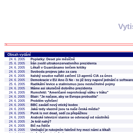
Vyt
Obsah vydání
24. 6. 2005
Poplatky: Deset piv měsíčně
25. 6. 2005
Írán zvolil ultrakonzervativního prezidenta
24. 6. 2005
Lékaři v Guantánamo terčem kritiky
24. 6. 2005
Svoboda projevu jako za cara
24. 6. 2005
Italský soudce nařídil zatčení 13 agentů CIA za únos
24. 6. 2005
Demokracie v EU Ano či Ne - to již brzy napoví jednání o softwa
25. 6. 2005
Radikální levice a stalinismus jsou neslučitelné pojmy
24. 6. 2005
Máme asi skutečně dobrého prezidenta
24. 6. 2005
Rumsfeld: "Američané neprohrávají válku v Iráku"
24. 6. 2005
Blair: "Je načase, aby se Evropa probudila"
24. 6. 2005
Problém vyřešen!
24. 6. 2005
BBC zavádí nový etický kodex
24. 6. 2005
Jaká tedy vlastně jsou ta naše česká média?
24. 6. 2005
Punk is not dead, sedí za přepážkou
24. 6. 2005
Arabské televizní stanice se odvracejí od násilníků
24. 6. 2005
Je král nahý?
24. 6. 2005
Bič na řidiče
24. 6. 2005
Umírající je rukojmím falešné hry mezi námi a lékaři