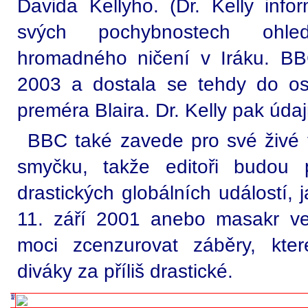
Davida Kellyho. (Dr. Kelly inf
svých pochybnostech ohle
hromadného ničení v Iráku. BB
2003 a dostala se tehdy do os
preméra Blaira. Dr. Kelly pak úd
BBC také zavede pro své živé t
smyčku, takže editoři budou p
drastických globálních událostí,
11. září 2001 anebo masakr v
moci zcenzurovat záběry, kte
diváky za příliš drastické.