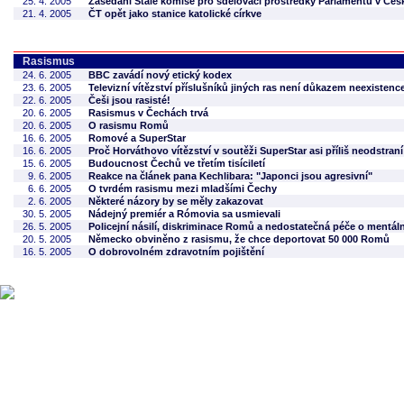
25. 4. 2005
Zasedání Stálé komise pro sdělovací prostředky Parlamentu v Česk
21. 4. 2005
ČT opět jako stanice katolické církve
Rasismus
24. 6. 2005
BBC zavádí nový etický kodex
23. 6. 2005
Televizní vítězství příslušníků jiných ras není důkazem neexistenc
22. 6. 2005
Češi jsou rasisté!
20. 6. 2005
Rasismus v Čechách trvá
20. 6. 2005
O rasismu Romů
16. 6. 2005
Romové a SuperStar
16. 6. 2005
Proč Horváthovo vítězství v soutěži SuperStar asi příliš neodstran
15. 6. 2005
Budoucnost Čechů ve třetím tisíciletí
9. 6. 2005
Reakce na článek pana Kechlibara: "Japonci jsou agresivní"
6. 6. 2005
O tvrdém rasismu mezi mladšími Čechy
2. 6. 2005
Některé názory by se měly zakazovat
30. 5. 2005
Nádejný premiér a Rómovia sa usmievali
26. 5. 2005
Policejní násilí, diskriminace Romů a nedostatečná péče o mentá
20. 5. 2005
Německo obviněno z rasismu, že chce deportovat 50 000 Romů
16. 5. 2005
O dobrovolném zdravotním pojištění