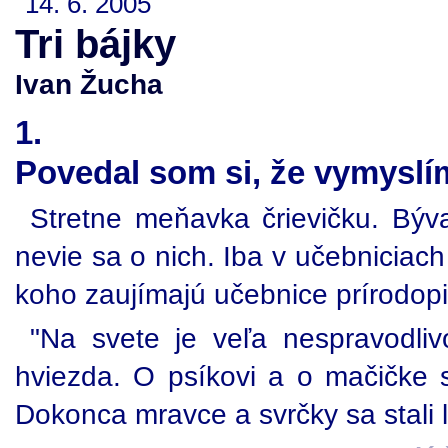
14. 6. 2005
Tri bájky
Ivan Žucha
1.
Povedal som si, že vymyslí
Stretne meňavka črievičku. Bývaj
nevie sa o nich. Iba v učebniciach
koho zaujímajú učebnice prírodop
"Na svete je veľa nespravodliv
hviezda. O psíkovi a o mačičke s
Dokonca mravce a svrčky sa stali l