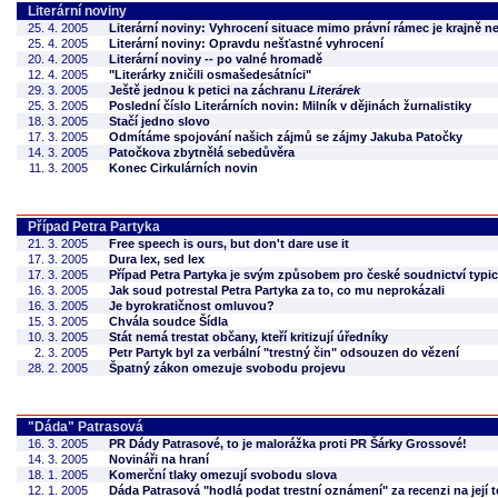
Literární noviny
25. 4. 2005
Literární noviny: Vyhrocení situace mimo právní rámec je krajně n
25. 4. 2005
Literární noviny: Opravdu nešťastné vyhrocení
20. 4. 2005
Literární noviny -- po valné hromadě
12. 4. 2005
"Literárky zničili osmašedesátníci"
29. 3. 2005
Ještě jednou k petici na záchranu
Literárek
25. 3. 2005
Poslední číslo Literárních novin: Milník v dějinách žurnalistiky
18. 3. 2005
Stačí jedno slovo
17. 3. 2005
Odmítáme spojování našich zájmů se zájmy Jakuba Patočky
14. 3. 2005
Patočkova zbytnělá sebedůvěra
11. 3. 2005
Konec Cirkulárních novin
Případ Petra Partyka
21. 3. 2005
Free speech is ours, but don't dare use it
17. 3. 2005
Dura lex, sed lex
17. 3. 2005
Případ Petra Partyka je svým způsobem pro české soudnictví typi
16. 3. 2005
Jak soud potrestal Petra Partyka za to, co mu neprokázali
16. 3. 2005
Je byrokratičnost omluvou?
15. 3. 2005
Chvála soudce Šídla
10. 3. 2005
Stát nemá trestat občany, kteří kritizují úředníky
2. 3. 2005
Petr Partyk byl za verbální "trestný čin" odsouzen do vězení
28. 2. 2005
Špatný zákon omezuje svobodu projevu
"Dáda" Patrasová
16. 3. 2005
PR Dády Patrasové, to je malorážka proti PR Šárky Grossové!
14. 3. 2005
Novináři na hraní
18. 1. 2005
Komerční tlaky omezují svobodu slova
12. 1. 2005
Dáda Patrasová "hodlá podat trestní oznámení" za recenzi na její 