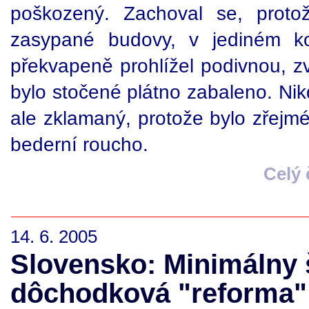
poškozený. Zachoval se, proto
zasypané budovy, v jediném kou
překvapeně prohlížel podivnou, z
bylo stočené plátno zabaleno. Nik
ale zklamaný, protože bylo zřejmé
bederní roucho.
Celý
14. 6. 2005
Slovensko: Minimálny š
dôchodková "reforma"