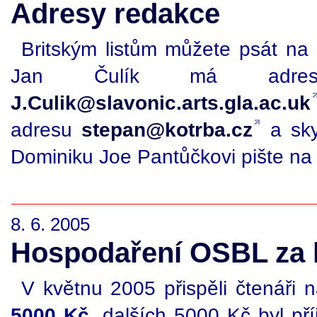
Adresy redakce
Britským listům můžete psát n
Jan Čulík má ad
J.Culik@slavonic.arts.gla.ac.uk
adresu
stepan@kotrba.cz
a sk
Dominiku Joe Pantůčkovi pište n
8. 6. 2005
Hospodaření OSBL za 
V květnu 2005 přispěli čtenáři n
5000 Kč
, dalších 5000 Kč byl př