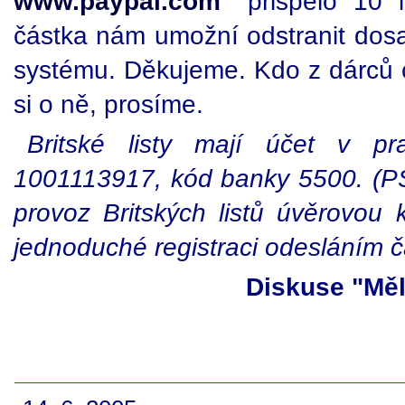
www.paypal.com
přispělo 10 l
částka nám umožní odstranit dos
systému. Děkujeme. Kdo z dárců c
si o ně, prosíme.
Britské listy mají účet v pr
1001113917, kód banky 5500. (PS
provoz Britských listů úvěrovou
jednoduché registraci odesláním 
Diskuse "Měli