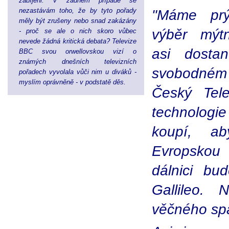
zabíjeni. V žádném případě se
nezastávám toho, že by tyto pořady
"Máme prý 
měly být zrušeny nebo snad zakázány
výběr mýtn
- proč se ale o nich skoro vůbec
nevede žádná kritická debata? Televize
asi dosta
BBC svou orwellovskou vizí o
známých dnešních televizních
svobodném
pořadech vyvolala vůči nim u diváků -
myslím oprávněně - v podstatě děs.
Český Tel
technologi
koupí, ab
Evropskou 
dálnici bu
Gallileo. 
věčného sp