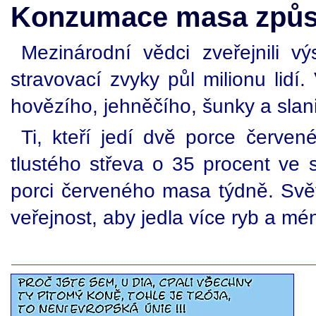
Konzumace masa způs
Mezinárodní vědci zveřejnili v
stravovací zvyky půl milionu lid
hovězího, jehněčího, šunky a slani
Ti, kteří jedí dvě porce červen
tlustého střeva o 35 procent ve 
porci červeného masa týdně. Svě
veřejnost, aby jedla více ryb a m