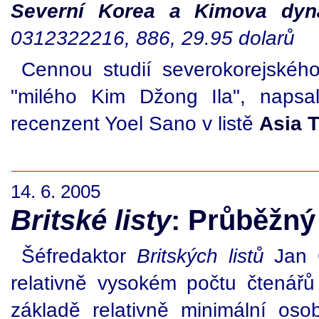
Severní Korea a Kimova dyna
0312322216, 886, 29.95 dolarů
Cennou studií severokorejskéh
"milého Kim Džong Ila", napsal
recenzent Yoel Sano v listě
Asia 
14. 6. 2005
Britské listy
: Průběžný 
Šéfredaktor
Britských listů
Jan Č
relativně vysokém počtu čtenář
základě relativně minimální oso