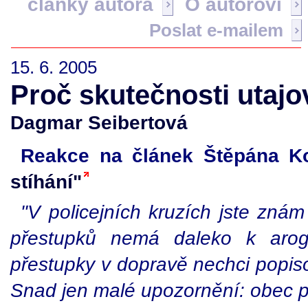
články autora
O autorovi
Poslat e-mailem
15. 6. 2005
Proč skutečnosti utajo
Dagmar Seibertová
Reakce na článek Štěpána K
stíhání"
"V policejních kruzích jste znám
přestupků nemá daleko k aro
přestupky v dopravě nechci popiso
Snad jen malé upozornění: obec 