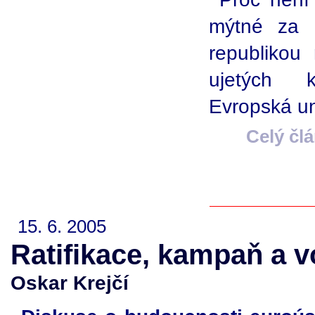
mýtné za 
republikou
ujetých 
Evropská un
Celý čl
15. 6. 2005
Ratifikace, kampaň a v
Oskar Krejčí