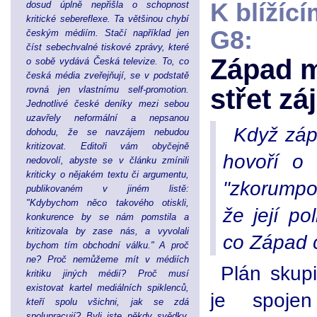
K blížíc
dosud úplně nepřišla o schopnost
kritické sebereflexe. Ta většinou chybí
G8:
českým médiím. Stačí například jen
číst sebechvalné tiskové zprávy, které
Západ m
o sobě vydává Česká televize. To, co
česká média zveřejňují, se v podstatě
střet z
rovná jen vlastnímu self-promotion.
Jednotlivé české deníky mezi sebou
uzavřely neformální a nepsanou
Když záp
dohodu, že se navzájem nebudou
kritizovat. Editoři vám obyčejně
hovoří o
nedovolí, abyste se v článku zmínili
kriticky o nějakém textu či argumentu,
"zkorumpo
publikovaném v jiném listě:
"Kdybychom něco takového otiskli,
že její po
konkurence by se nám pomstila a
kritizovala by zase nás, a vyvolali
co Západ 
bychom tím obchodní válku." A proč
ne? Proč nemůžeme mít v médiích
Plán skup
kritiku jiných médií? Proč musí
existovat kartel mediálních spiklenců,
je spojen
kteří spolu všichni, jak se zdá
spolupracují? Byli jste někdy svědky,