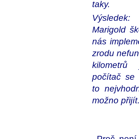
taky.
Výsledek
Marigold šk
nás impleme
zrodu nefun
kilometr
počítač se 
to nejvhodn
možno přijít
Proč není