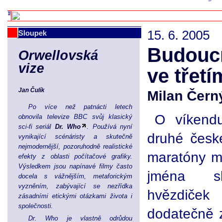
15. 6. 2005
Sloupek
Budouc
Orwellovská
vize
ve třetím
Jan Čulík
Milan Čern
Po více než patnácti letech
O víkendu
obnovila televize BBC svůj klasický
sci-fi seriál
Dr. Who
. Používá nyní
druhé česk
vynikající scénáristy a skutečně
nejmodernější, pozoruhodně realistické
maratóny mn
efekty z oblasti počítačové grafiky.
Výsledkem jsou napínavé filmy často
jména sl
docela s vážnějším, metaforickým
vyzněním, zabývající se nezřídka
hvězdiče
zásadními etickými otázkami života i
společnosti.
dodatečně z
Dr. Who je vlastně odrůdou