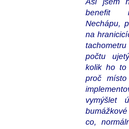
Asi jsem n
benefit m
Nechápu, p
na hranicic
tachometru
počtu ujetý
kolik ho t
proč míst
implement
vymýšlet ú
bumážkové ř
co, normáln