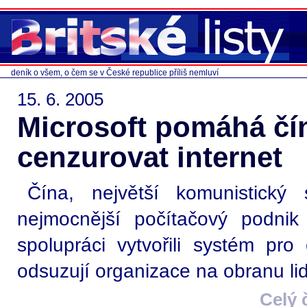
deník o všem, o čem se v České republice příliš nemluví
15. 6. 2005
Microsoft pomáhá č
cenzurovat internet
Čína, největší komunistický 
nejmocnější počítačový podni
spolupráci vytvořili systém pro
odsuzují organizace na obranu li
Celý 