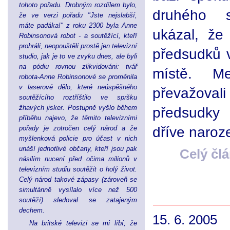
tohoto pořadu. Drobným rozdílem bylo,
druhého s
že ve verzi pořadu "Jste nejslabší,
máte padáka!" z roku 2300 byla Anne
ukázal, že
Robinsonová robot - a soutěžící, kteří
prohráli, neopouštěli prostě jen televizní
předsudků 
studio, jak je to ve zvyku dnes, ale byli
na pódiu rovnou zlikvidováni: tvář
místě. Me
robota-Anne Robinsonové se proměnila
v laserové dělo, které neúspěšného
převažovali
soutěžícího roztříštilo ve spršku
žhavých jisker. Postupně vyšlo během
předsudky
příběhu najevo, že těmito televizními
dříve naroz
pořady je zotročen celý národ a že
myšlenková policie pro účast v nich
unáší jednotlivé občany, kteří jsou pak
Celý čl
násilím nucení před očima milionů v
televizním studiu soutěžit o holý život.
Celý národ takové zápasy (zároveň se
simultánně vysílalo více než 500
soutěží) sledoval se zatajeným
dechem.
15. 6. 2005
Na britské televizi se mi líbí, že