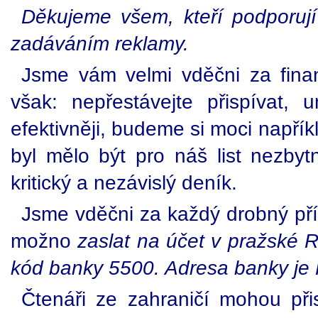
Děkujeme všem, kteří podporují 
zadáváním reklamy.
Jsme vám velmi vděčni za fina
však: nepřestávejte přispívat,
efektivněji, budeme si moci napřík
byl mělo být pro náš list nezbyt
kritický a nezávislý deník.
Jsme vděčni za každý drobný přís
možno
zaslat na účet v pražské R
kód banky 5500. Adresa banky je 
Čtenáři ze zahraničí mohou při