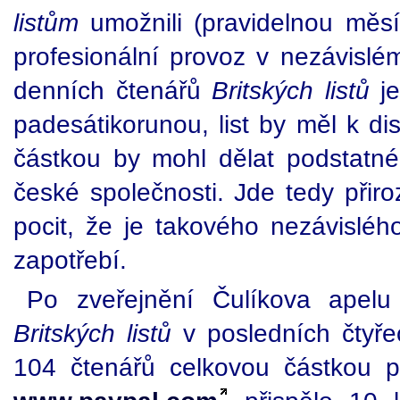
listům
umožnili (pravidelnou měs
profesionální provoz v nezávisl
denních čtenářů
Britských listů
je
padesátikorunou, list by měl k d
částkou by mohl dělat podstatn
české společnosti. Jde tedy přir
pocit, že je takového nezávisléh
zapotřebí.
Po zveřejnění Čulíkova apel
Britských listů
v posledních čtyře
104 čtenářů celkovou částkou p