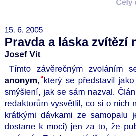
Celý
15. 6. 2005
Pravda a láska zvítězí n
Josef Vít
Tímto závěrečným zvoláním s
anonym,
který se představil ja
smýšlení, jak se sám nazval. Člán
redaktorům vysvětlil, co si o nich m
krátkými dávkami ze samopalu j
dostane k moci) jen za to, že publ