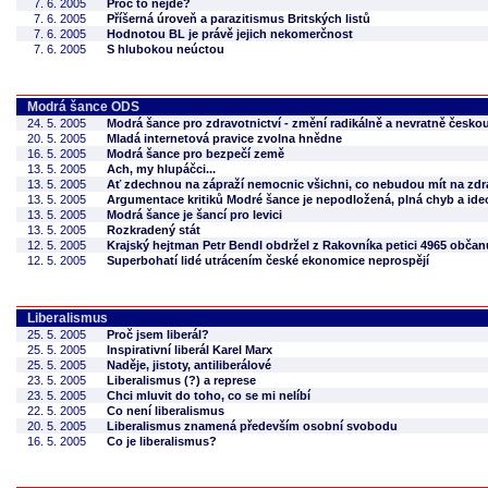
7. 6. 2005
Proč to nejde?
7. 6. 2005
Příšerná úroveň a parazitismus Britských listů
7. 6. 2005
Hodnotou BL je právě jejich nekomerčnost
7. 6. 2005
S hlubokou neúctou
Modrá šance ODS
24. 5. 2005
Modrá šance pro zdravotnictví - změní radikálně a nevratně česko
20. 5. 2005
Mladá internetová pravice zvolna hnědne
16. 5. 2005
Modrá šance pro bezpečí země
13. 5. 2005
Ach, my hlupáčci...
13. 5. 2005
Ať zdechnou na zápraží nemocnic všichni, co nebudou mít na zdrav
13. 5. 2005
Argumentace kritiků Modré šance je nepodložená, plná chyb a ide
13. 5. 2005
Modrá šance je šancí pro levici
13. 5. 2005
Rozkradený stát
12. 5. 2005
Krajský hejtman Petr Bendl obdržel z Rakovníka petici 4965 občan
12. 5. 2005
Superbohatí lidé utrácením české ekonomice neprospějí
Liberalismus
25. 5. 2005
Proč jsem liberál?
25. 5. 2005
Inspirativní liberál Karel Marx
25. 5. 2005
Naděje, jistoty, antiliberálové
23. 5. 2005
Liberalismus (?) a represe
23. 5. 2005
Chci mluvit do toho, co se mi nelíbí
22. 5. 2005
Co není liberalismus
20. 5. 2005
Liberalismus znamená především osobní svobodu
16. 5. 2005
Co je liberalismus?