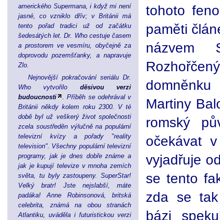
amerického Supermana, i když mi není
tohoto feno
jasné, co vzniklo dřív; v Británii má
paměti člán
tento pořad tradici už od začátku
šedesátých let. Dr. Who cestuje časem
názvem S
a prostorem ve vesmíru, obyčejně za
doprovodu pozemšťanky, a napravuje
Rozhořčený
Zlo.
Nejnovější pokračování seriálu Dr.
domněnku 
Who vytvořilo
děsivou verzi
budoucnosti
. Příběh se odehrával v
Martiny Bal
Británii někdy kolem roku 2300. V té
době byl už veškerý život společnosti
romský pů
zcela soustředěn výlučně na populární
televizní kvízy a pořady "reality
očekávat v
television". Všechny populární televizní
vyjadřuje o
programy, jak je dnes dobře známe a
jak je kupují televize v mnoha zemích
se tento fa
světa, tu byly zastoupeny. SuperStar!
Velký bratr! Jste nejslabší, máte
zda se tak
padáka! Anne Robinsonová, britská
celebrita, známá na obou stranách
bázi speku
Atlantiku, uváděla i futuristickou verzi