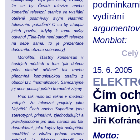
podmínkam
že se by Česká televize anebo
komerční televizní stanice ve vysílání
vydírání
oteřeně posmívaly svým vlastním
televizním pořadům? O co by stoupla
argumentova
jejich pověst, kdyby k tomu našly
odvahu! [Tele-Tele není parodií televize
Monbiot:
na sebe sama, to je prezentace
duševního obzoru scénáristy]
Celý
Monolitní, šťastný konsensus v
českých médiích o tom "jak dobrou
15. 6. 2005
práci vlastně děláme" tak trochu
připomíná komunistickou totalitu z
ELEKTR
období tzv. "normalizace". Samozřejmě
jej dnes posilují ještě i komerční zájmy.
Čím och
Proč tak málo lidí řekne v médiích
veřejně, že televizní projekty jako
kamion
Největší Čech anebo SuperStar jsou
stereotypní, primitivní, zjednodušující a
Jiří Kofrán
pravděpodobně pro duši národa asi tak
destruktivní, jako kdyby byli neúspěšní
Motto:
soutěžící v závěru pořadu rovnou