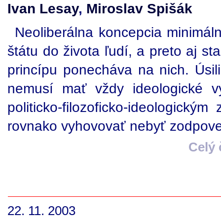
Ivan Lesay
,
Miroslav Spišák
Neoliberálna koncepcia minimál
štátu do života ľudí, a preto aj s
princípu ponecháva na nich. Úsi
nemusí mať vždy ideologické v
politicko-filozoficko-ideologick
rovnako vyhovovať nebyť zodpov
Celý
22. 11. 2003