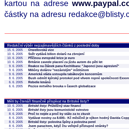
kartou na adrese
www.paypal.c
částky na adresu redakce@blisty.c
Redakční výběr nejzajímavějších článků z poslední doby
15. 6. 2005
Orwellovská vize
10. 6. 2005
Svět vydává bilion dolarů na zbrojení
10. 6. 2005
Příčinou evropské krize je euro
10. 6. 2005
Británie zavede placení za jízdu autem do pěti let
9. 6. 2005
Reakce na článek pana Kechlibara: "Japonci jsou agresivní"
9. 6. 2005
Milióny dolárov "nezávislým" inštitútom
9. 6. 2005
Americká vláda ustoupila tabákovým koncernům
8. 6. 2005
Bush odmítl kjótský protokol pod vlivem ropné společnosti Exxon
6. 6. 2005
Rebelie kmánů
6. 6. 2005
Pozice mrtvého brouka v časech globalizace
Měli by čtenáři finančně přispívat na Britské listy?
10. 6. 2005
Britské listy
: Průběžný stav financí
10. 6. 2005
Britské listy
jsou komunistické svinstvo
8. 6. 2005
Proč to nejde a proč by stálo za to zkusit
8. 6. 2005
Vydávat noviny za 8.600.- Kč měsíčně je výkon hodný Davida Copp
8. 6. 2005
Britské listy: polovina špíny a polovina perel
8. 6. 2005
Jsem parazitem, když čtu veřejně přístupné stránky?