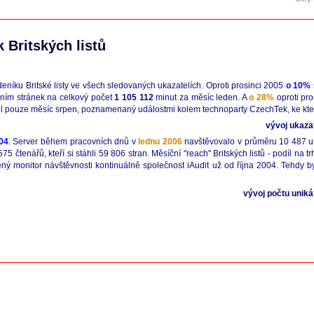
 Britských listů
eníku Britské listy ve všech sledovaných ukazatelích. Oproti prosinci 2005
o 10%
áním stránek na celkový počet
1 105 112
minut za měsíc leden. A
o 28%
oproti pro
ihl pouze měsíc srpen, poznamenaný událostmi kolem technoparty CzechTek, ke které
vývoj ukaza
04
. Server během pracovních dnů v
lednu 2006
navštěvovalo v průměru 10 487 un
 čtenářů, kteří si stáhli 59 806 stran. Měsíční "reach" Britských listů - podíl na 
ený monitor návštěvnosti kontinuálně společnost iAudit už od října 2004. Tehdy b
vývoj počtu uniká