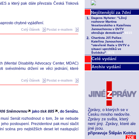
DNES a který pak dále převzala Česká Tisková
 naprosto chybné vyjádření.
Celý článek
Poslat e-mailem
Celé vydání
h (Mental Disability Advocacy Center, MDAC)
Archiv vydání
i svévolnému držení ve věci jednání, které
Celý článek
Poslat e-mailem
Zprávy, o kterých se v
 2006 Sněmovnou
jako
tisk 885
, do Senátu.
Česku mnoho nedovíte.
dy musí Senát rozhodnout o tom, že se nebude
Zprávy ze světa, který
není jiný. Zprávy, které ale
jeho postoupení. Prezidentovi pak musí stačit
jiné jsou.
scéna pro nejbližších deset let nastupující
připravuje Štěpán Kotrba
ZDE