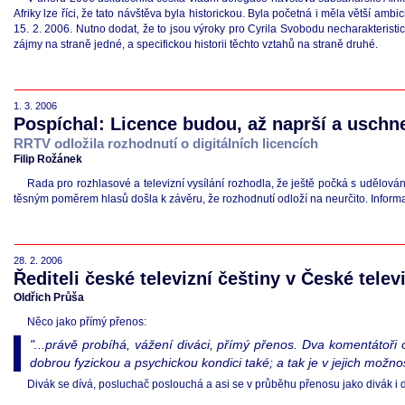
Afriky lze říci, že tato návštěva byla historickou. Byla početná i měla větší amb
15. 2. 2006. Nutno dodat, že to jsou výroky pro Cyrila Svobodu necharakteristi
zájmy na straně jedné, a specifickou historii těchto vztahů na straně druhé.
1. 3. 2006
Pospíchal: Licence budou, až naprší a uschne
RRTV odložila rozhodnutí o digitálních licencích
Filip Rožánek
Rada pro rozhlasové a televizní vysílání rozhodla, že ještě počká s udělová
těsným poměrem hlasů došla k závěru, že rozhodnutí odloží na neurčito. Informa
28. 2. 2006
Řediteli české televizní češtiny v České televi
Oldřich Průša
Něco jako přímý přenos:
"...právě probíhá, vážení diváci, přímý přenos. Dva komentátoři o
dobrou fyzickou a psychickou kondici také; a tak je v jejich možno
Divák se dívá, posluchač poslouchá a asi se v průběhu přenosu jako divák i di