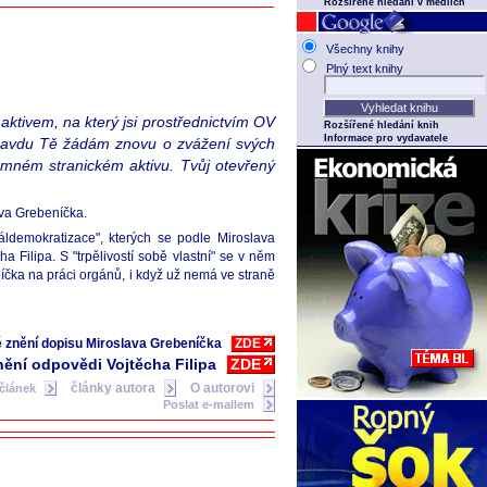
Rozšířené hledání v médiích
Všechny knihy
Plný text knihy
aktivem, na který jsi prostřednictvím OV
Rozšířené hledání knih
Informace pro vydavatele
pravdu Tě žádám znovu o zvážení svých
mném stranickém aktivu. Tvůj otevřený
ava Grebeníčka.
demokratizace", kterých se podle Miroslava
Filipa. S "trpělivostí sobě vlastní" se v něm
níčka na práci orgánů, i když už nemá ve straně
é znění dopisu Miroslava Grebeníčka
ZDE
nění odpovědi Vojtěcha Filipa
ZDE
články autora
O autorovi
 článek
Poslat e-mailem