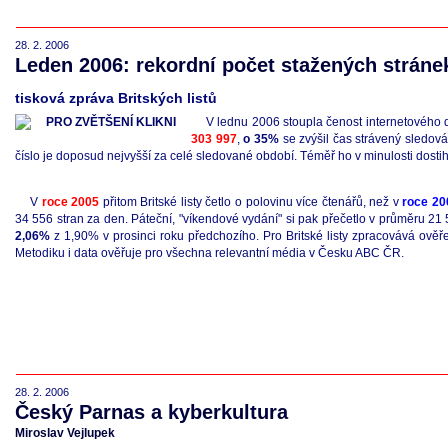
28. 2. 2006
Leden 2006: rekordní počet stažených stránek
tisková zpráva Britských listů
V lednu 2006 stoupla čenost internetového d
303 997
,
o 35%
se zvýšil čas strávený sledov
číslo je doposud nejvyšší za celé sledované období. Téměř ho v minulosti dost
V
roce 2005
přitom Britské listy četlo o polovinu více čtenářů, než v
roce 20
34 556 stran za den. Páteční, "víkendové vydání" si pak přečetlo v průměru 21 575
2,06%
z 1,90% v prosinci roku předchozího. Pro Britské listy zpracovává ověř
Metodiku i data ověřuje pro všechna relevantní média v Česku ABC ČR.
28. 2. 2006
Český Parnas a kyberkultura
Miroslav Vejlupek