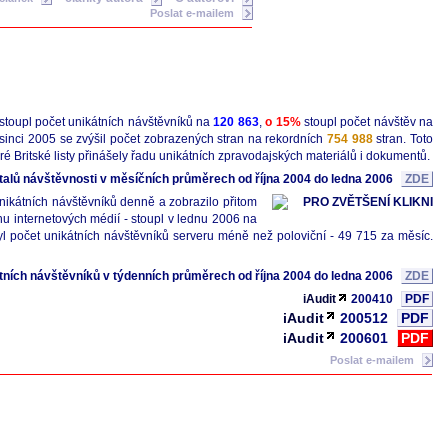
Poslat e-mailem
stoupl počet unikátních návštěvníků na
120 863
,
o 15%
stoupl počet návštěv na
sinci 2005 se zvýšil počet zobrazených stran na rekordních
754 988
stran. Toto
 Britské listy přinášely řadu unikátních zpravodajských materiálů i dokumentů.
talů návštěvnosti v měsíčních průměrech od října 2004 do ledna 2006
ZDE
ikátních návštěvníků denně a zobrazilo přitom
trhu internetových médií - stoupl v lednu 2006 na
yl počet unikátních návštěvníků serveru méně než poloviční - 49 715 za měsíc.
tních návštěvníků v týdenních průměrech od října 2004 do ledna 2006
ZDE
iAudit
200410
PDF
iAudit
200512
PDF
iAudit
200601
PDF
Poslat e-mailem