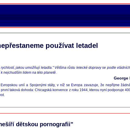
nepřestaneme používat letadel
t rychlostí, jakou umožňují letadla." Většina růstu letecké dopravy se podle vlád
í k nejchudším lidem na této planetě.
George 
Evropskou unií a Spojenými státy, v níž se Evropa zavazuje, že nepřijme žádná
první taková dohoda: Chicagská konvence z roku 1944, kterou nyní podporuje 4000
ot.
nešíří dětskou pornografii"