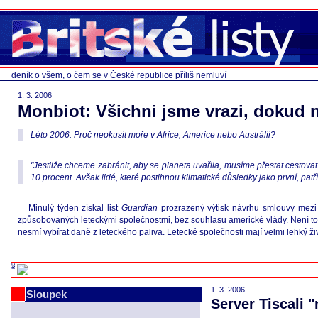
deník o všem, o čem se v České republice příliš nemluví
1. 3. 2006
Monbiot: Všichni jsme vrazi, dokud 
Léto 2006: Proč neokusit moře v Africe, Americe nebo Austrálii?
"Jestliže chceme zabránit, aby se planeta uvařila, musíme přestat cestova
10 procent. Avšak lidé, které postihnou klimatické důsledky jako první, patř
Minulý týden získal list
Guardian
prozrazený výtisk návrhu smlouvy mezi 
způsobovaných leteckými společnostmi, bez souhlasu americké vlády. Není to 
nesmí vybírat daně z leteckého paliva. Letecké společnosti mají velmi lehký živ
1. 3. 2006
Sloupek
Server Tiscali "