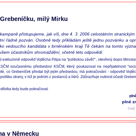
Grebeníčku, milý Mirku
 kampaně přistupujeme, jak víš, dne 4. 3. 2006 celostátním stranickým 
tní řádně pozván. Osobně tedy přikládám ještě jednu pozvánku a o
ko vedoucího kandidáta v brněnském kraji Tě čekám na tomto význa
všem účastníkům shromáždění, včetně této odpovědi.
ejí exkluzivně odpověď Vojtěcha Filipa na "politickou závěť" , otevřený dopis Mirosl
SČM současnému předsedovi KSČM, který poukazoval na nepřijatelnost "sociál
, co Grebeníček přestal být jejím předsedou, má pokračování - odpověď Vojtěcha 
litiku strany, v niž je jedním z poslanců a lídrů. Zdůrazňuje nutnost účasti Grebe
estřelka tedy bude pokračovat.
pln
plné z
Celý
ena v Německu