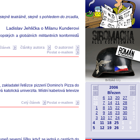
stejně teatrálně, stejně s pohledem do zrcadla,
Ladislav Jehlička o Milanu Kunderovi
opských a globálních militantních konformistů
články autora
O autorovi
 článek
Poslat e-mailem
zakladatel řetězce pizzerií Domino's Pizza do
katolická univerzita. Místní kabelová televize
Celý článek
Poslat e-mailem
upeň severní šířky, když se jedná o cestách do