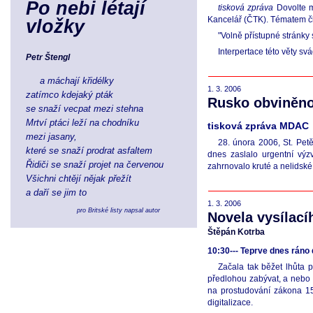
Po nebi létají
tisková zpráva
Dovolte m
Kancelář (ČTK). Tématem čl
vložky
"Volně přístupné stránky 
Interpertace této věty sv
Petr Štengl
a máchají křidélky
1. 3. 2006
zatímco kdejaký pták
Rusko obviněno
se snaží vecpat mezi stehna
Mrtví ptáci leží na chodníku
tisková zpráva MDAC
mezi jasany,
28. února 2006, St. Pet
které se snaží prodrat asfaltem
dnes zaslalo urgentní vý
Řidiči se snaží projet na červenou
zahrnovalo kruté a nelidské 
Všichni chtějí nějak přežít
a daří se jim to
1. 3. 2006
pro Britské listy napsal autor
Novela vysílací
Štěpán Kotrba
10:30
--- Teprve dnes ráno 
Začala tak běžet lhůta 
předlohou zabývat, a nebo 
na prostudování zákona 15
digitalizace.