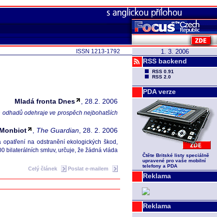
ISSN 1213-1792
1. 3. 2006
RSS backend
RSS 0.91
RSS 2.0
PDA verze
Mladá fronta Dnes
, 28.2. 2006
ních odhadů odehraje ve prospěch nejbohatších
Monbiot
,
The Guardian
, 28. 2. 2006
 opatření na odstranění ekologických škod,
 bilaterálních smluv, určuje, že žádná vláda
Čtěte Britské listy speciálně
upravené pro vaše mobilní
telefony a PDA
Celý článek
Poslat e-mailem
Reklama
Reklama