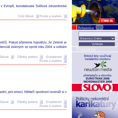
e v Evropě, konstatovala Světová zdravotnická
Celý článek
Poslat e-mailem
oličů. Pokud přijmeme hypotézu, že Zelené je
potenciál zelených se oproti roku 2004 a volbám
Britské listy využívají
články autora
O autorovi
 článek
mediálního monitoru
Poslat e-mailem
překladače a slovníky
EUROTRAN 2006
WORDMASTER 2006
í, plní emocí. Někteří sportovní novináři si v
články autora
O autorovi
 článek
Poslat e-mailem