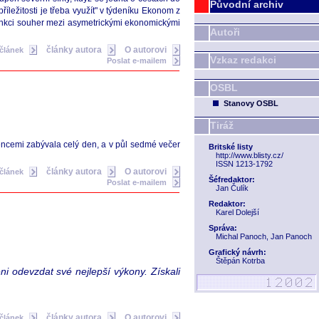
Původní archiv
příležitosti je třeba využít" v týdeníku Ekonom z
 funkci souher mezi asymetrickými ekonomickými
Autoři
články autora
O autorovi
 článek
Vzkaz redakci
Poslat e-mailem
OSBL
Stanovy OSBL
Tiráž
cencemi zabývala celý den, a v půl sedmé večer
Britské listy
http://www.blisty.cz/
ISSN 1213-1792
články autora
O autorovi
 článek
Šéfredaktor:
Poslat e-mailem
Jan Čulík
Redaktor:
Karel Dolejší
Správa:
Michal Panoch, Jan Panoch
Grafický návrh:
Štěpán Kotrba
ni odevzdat své nejlepší výkony. Získali
články autora
O autorovi
 článek