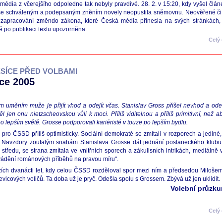
média z včerejšího odpoledne tak nebyly pravdivé. 28. 2. v 15:20, kdy vyšel čl
 se schváleným a podepsaným zněním novely neopustila sněmovnu. Neověřené či 
ní zapracování změndo zákona, které Česká média přinesla na svých stránkách,
ě po publikaci textu upozorněna.
Celý
ĚSÍCE PŘED VOLBAMI
ce 2005
ším uměním muže je přijít vhod a odejít včas. Stanislav Gross přišel nevhod a odeš
Měl jen onu nietzscheovskou vůli k moci. Příliš viditelnou a příliš primitivní, ne
po lepším světě. Grosse podporovali kariéristé v touze po lepším bydlu.
o ČSSD příliš optimisticky. Sociální demokraté se zmítali v rozporech a jediné, c
. Navzdory zoufalým snahám Stanislava Grosse dát jednání poslaneckého klubu sv
tředu, se strana zmítala ve vnitřních sporech a zákulisních intrikách, mediálně 
uvádění románových příběhů na pravou míru".
hozích dvanácti let, kdy celou ČSSD rozděloval spor mezi ním a předsedou Mil
levicových voličů. Ta doba už je pryč. Odešla spolu s Grossem. Zbývá už jen uklidit.
Volební průzk
Celý