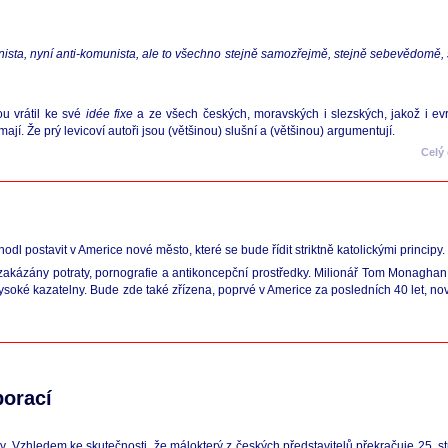
nista, nyní anti-komunista, ale to všechno stejně samozřejmě, stejně sebevědomě, 
ou vrátil ke své
idée fixe
a ze všech českých, moravských i slezských, jakož i evr
. Že prý levicoví autoři jsou (většinou) slušní a (většinou) argumentují.
Celý
hodl postavit v Americe nové město, které se bude řídit striktně katolickými principy.
akázány potraty, pornografie a antikoncepční prostředky. Milionář Tom Monaghan, 
oké kazatelny. Bude zde také zřízena, poprvé v Americe za posledních 40 let, nová 
porací
 Vzhledem ke skutečnosti, že málokterý z českých představitelů překračuje 25. st