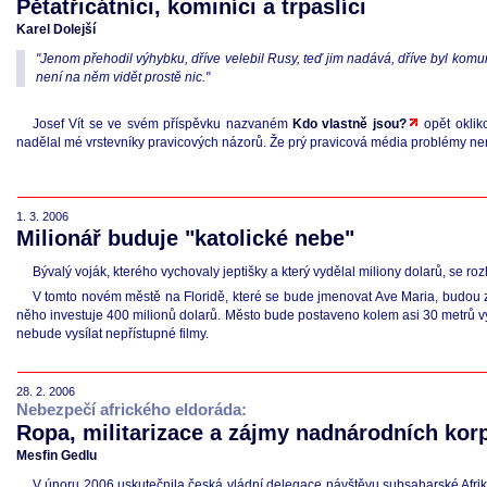
Pětatřicátníci, kominíci a trpaslíci
Karel Dolejší
"Jenom přehodil výhybku, dříve velebil Rusy, teď jim nadává, dříve byl komu
není na něm vidět prostě nic."
Josef Vít se ve svém příspěvku nazvaném
Kdo vlastně jsou?
opět oklik
nadělal mé vrstevníky pravicových názorů. Že prý pravicová média problémy nemají
1. 3. 2006
Milionář buduje "katolické nebe"
Bývalý voják, kterého vychovaly jeptišky a který vydělal miliony dolarů, se roz
V tomto novém městě na Floridě, které se bude jmenovat Ave Maria, budou z
něho investuje 400 milionů dolarů. Město bude postaveno kolem asi 30 metrů vys
nebude vysílat nepřístupné filmy.
28. 2. 2006
Nebezpečí afrického eldoráda:
Ropa, militarizace a zájmy nadnárodních kor
Mesfin Gedlu
V únoru 2006 uskutečnila česká vládní delegace návštěvu subsaharské Afriky.