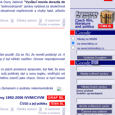
ánek Dany Jaklové
"Vysílací novela dorazila do
"jednozdrojové" zprávy vydávat za skutečnost
 obsahoval nepřesnosti a chyby také, ačkoliv
články autora
O autorovi
 článek
Poslat e-mailem
Hledej na WWW
na www.blisty.cz
na www.britskelisty.cz
el pozdě. Dá se říci, že neměl politický cit. A
ž aby jí byl někdo nadšen. Grosse nepodporovali
o jejich poslance spojovalo, byl fakt, že jsou
ůj politický styl a svou logiku, směřující od
viděno zvenčí jako chaos. Gross si nyní musel
ošem Zemanem o podobu nekomunistické
Denní přehled
českého zpravodajství
umy 1992-2006 IVVM/CVVM
GRAF BL
ČSSD a její politika
TÉMA BL
články autora
O autorovi
 článek
Poslat e-mailem