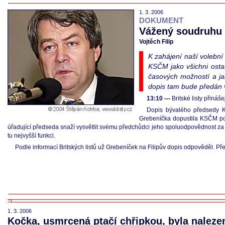
1. 3. 2006
DOKUMENT
Vážený soudruhu 
Vojtěch Filip
K zahájení naší volební
KSČM jako všichni osta
časových možností a ja
dopis tam bude předán 
13:10 ---
Britské listy přináš
Dopis bývalého předsedy K
Grebeníčka dopustila KSČM poté
úřadující předseda snaží vysvětlit svému předchůdci jeho spoluodpovědnost za po
tu nejvyšší funkci.
Podle informací Britských listů už Grebeníček na Filipův dopis odpověděl. Př
1. 3. 2006
Kočka, usmrcená ptačí chřipkou, byla nalez