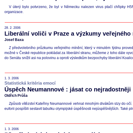
V úterý bylo potvrzeno, že byl v Německu nalezen virus ptačí chřipky H5N1
organizace.
28. 2. 2006
Liberální voliči v Praze a výzkumy veřejného
Josef Baxa
Z předvolebního průzkumu veřejného mínění, který v minulém týdnu provedl
možné v České republice pokládat za liberální stranu, můžeme z toho dále vyvodit
do Senátu snížil asi na polovinu a oproti výsledkům bezpochyby liberální Koali
1. 3. 2006
Statistická kritéria emocí
Úspěch Neumannové : jásat co nejradostněji
Oldřich Průša
Způsob vítězství Kateřiny Neumannové vehnal mnohým divákům slzy do očí. Byl
euforii pospíšili sestavit tabulku olympijské úspěšnosti nejúspěšnějších. Také p
1. 3. 2006