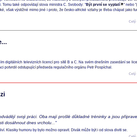
ici. Tomu také odpovídají slova ministra C. Svobody: "
Být první se vyplatí
" nebo "
cké, však výstižné mimo jiné i proto, že česko-africké vztahy je třeba chápat jako
Celý
...
ním digitálních televizních licencí pro sítě B a C. Na svém dnešním zasedání se li
ci potvrdil odstupující předseda regulačního orgánu Petr Pospíchal.
Celý
zi
dvádějí svoji práci. Oba mají prošlé důkladné tréninky a jsou připrave
sti dosáhnout dnes vrcholu..."
ví. Klasiky humoru by bylo možno opravit. Divák může být i od slova diviti se.
Celý