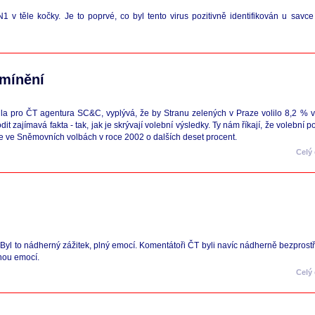
 v těle kočky. Je to poprvé, co byl tento virus pozitivně identifikován u savc
 mínění
a pro ČT agentura SC&C, vyplývá, že by Stranu zelených v Praze volilo 8,2 % v
 zajímavá fakta - tak, jak je skrývají volební výsledky. Ty nám říkají, že volební 
ce ve Sněmovních volbách v roce 2002 o dalších deset procent.
Celý
 to nádherný zážitek, plný emocí. Komentátoři ČT byli navíc nádherně bezprostředn
lnou emocí.
Celý