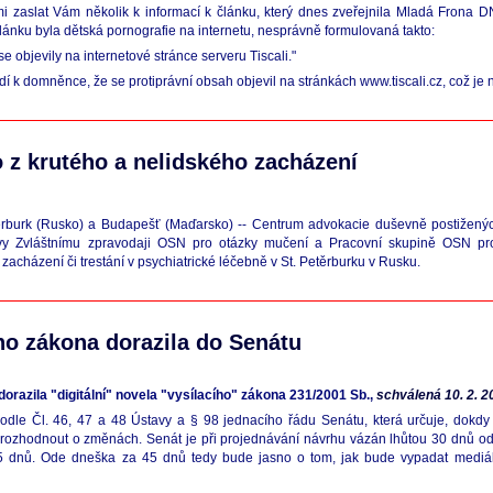
i zaslat Vám několik k informací k článku, který dnes zveřejnila Mladá Frona 
ánku byla dětská pornografie na internetu, nesprávně formulovaná takto:
se objevily na internetové stránce serveru Tiscali."
ádí k domněnce, že se protiprávní obsah objevil na stránkách www.tiscali.cz, což je
 z krutého a nelidského zacházení
ěrburk (Rusko) a Budapešť (Maďarsko) -- Centrum advokacie duševně postiženýc
zvy Zvláštnímu zpravodaji OSN pro otázky mučení a Pracovní skupině OSN prot
zacházení či trestání v psychiatrické léčebně v St. Petěrburku v Rusku.
ho zákona dorazila do Senátu
dorazila "digitální" novela "vysílacího" zákona 231/2001 Sb.,
schválená 10. 2.
podle Čl. 46, 47 a 48 Ústavy a § 98 jednacího řádu Senátu, která určuje, dok
rozhodnout o změnách. Senát je při projednávání návrhu vázán lhůtou 30 dnů od 
 dnů. Ode dneška za 45 dnů tedy bude jasno o tom, jak bude vypadat mediální 