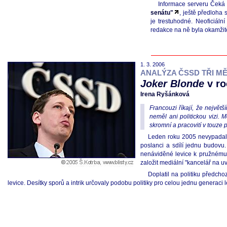
Informace serveru Čeká 
senátu"
, ještě předloha
je trestuhodné. Neoficiál
redakce na ně byla okamžit
1. 3. 2006
ANALÝZA ČSSD TŘI M
Joker Blonde
v ro
Irena Ryšánková
Francouzi říkají, že největ
neměl ani politickou vizi. 
skromní a pracovití v touze 
Leden roku 2005 nevypadal pr
poslanci a sdílí jednu budovu
nenáviděné levice k pružnému s
založit mediální "kancelář na 
Doplatil na politiku předc
levice. Desítky sporů a intrik určovaly podobu politiky pro celou jednu generaci 