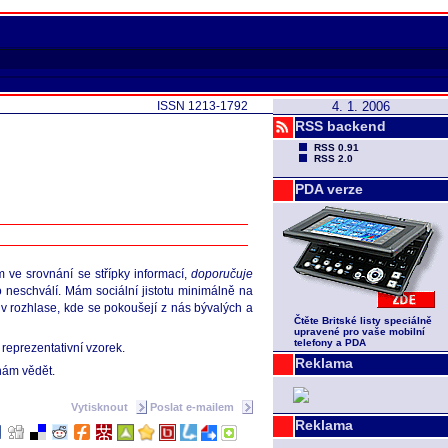
ISSN 1213-1792
4. 1. 2006
RSS backend
RSS 0.91
RSS 2.0
PDA verze
m ve srovnání se střípky informací,
doporučuje
 neschválí. Mám sociální jistotu minimálně na
o v rozhlase, kde se pokoušejí z nás bývalých a
Čtěte Britské listy speciálně
upravené pro vaše mobilní
telefony a PDA
reprezentativní vzorek.
Reklama
 nám vědět.
Vytisknout
Poslat e-mailem
Reklama