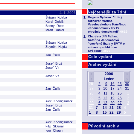
4. 1. 2006
Štěpán Kotrba
Karel Dolejší
Benny Rees
Milan Daniel
Štěpán Kotrba
Zbyněk Hejda
Jan Čulík
Celé vydání
Josef Brož
Archiv vydání
Josef Vít
Josef Vít
Jan Čulík
Alex Koenigsmark
Josef Brož
Jan Čulík
Alex Koenigsmark
Původní archiv
Filip Sklenář
Igor Chaun