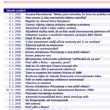
Obsah vydání
4. 1. 2006
Zuzana Paroubková: "Nikdy jsem netvrdila, že ženy do politiky ne
4. 1. 2006
Vinu nesou ti, kdo narcistický habitus vytvářejí
3. 1. 2006
Napište do vězení Petru Partykovi!
4. 1. 2006
Cizinci: výpisy, zápisy, průpisy, nadpisy a podpisy
3. 1. 2006
Američané zabili v Iráku rodinu civilistů
4. 1. 2006
Výzvědné služby tvrdí, že se Írán snaží zkonstruovat jadernou stř
4. 1. 2006
Odhalení: budou v dnešních hlavních zprávách BBC World
4. 1. 2006
Když tři dny vítr vál
4. 1. 2006
V této demokracii smějí užívat svobody jen ti, co souhlasí
3. 1. 2006
Žánrový hybrid na obrazovce
4. 1. 2006
Udělejte to profesionálně
4. 1. 2006
Konec chirakismu: Pochybuje o tom ještě někdo?
4. 1. 2006
Konec jednoho snu
4. 1. 2006
Ministerstvo vnitra bude vyšetřovat "udělování víz za sex"
4. 1. 2006
Proč věřit v Boha -- opravdu, proč?
4. 1. 2006
Vadí mi, že nám Igor Chaun vnucuje víru
4. 1. 2006
Schopnost věřit je genetická záležitost
2. 1. 2006
Time to examine the hidden history of 1989
3. 1. 2006
Bushova vláda už nebude financovat znovuvýstavbu Iráku
3. 1. 2006
Svět se nedá vojensky ovládnout technologií
3. 1. 2006
Všechno je relativní
3. 1. 2006
Konec chirakismu: Pochybuje o tom ještě někdo?
30. 12. 2005
Ohlédnutí za Johannem Sebastianem Bachem v BBC
3. 1. 2006
Putování neznámým Acehem
2. 1. 2006
Americká hospodářská krize, která ohrožuje svět
2. 1. 2006
Ne Steigerwald, ale Koenigsmark
3. 1. 2006
644 milionů
3. 1. 2006
Proč věřit v Boha?