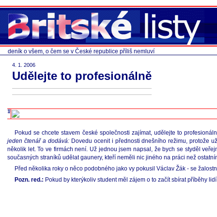
deník o všem, o čem se v České republice příliš nemluví
4. 1. 2006
Udělejte to profesionálně
Pokud se chcete stavem české společnosti zajímat, udělejte to profesionálně
jeden čtenář a dodává:
Dovedu ocenit i přednosti dnešního režimu, protože už
několik let. To ve firmách není. Už jednou jsem napsal, že bych se styděl veřej
současných straníků udělat gaunery, kteří neměli nic jiného na práci než ostatní
Před několika roky o něco podobného jako vy pokusil Václav Žák - se žalostný
Pozn. red.:
Pokud by kterýkoliv student měl zájem o to začít sbírat příběhy li