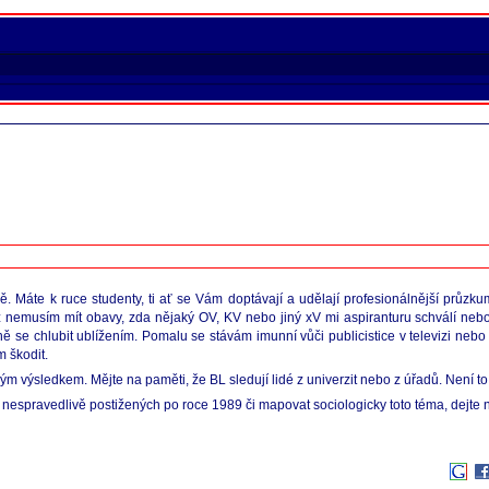
. Máte k ruce studenty, ti ať se Vám doptávají a udělají profesionálnější průzku
 nemusím mít obavy, zda nějaký OV, KV nebo jiný xV mi aspiranturu schválí nebo
ně se chlubit ublížením. Pomalu se stávám imunní vůči publicistice v televizi neb
m škodit.
m výsledkem. Mějte na paměti, že BL sledují lidé z univerzit nebo z úřadů. Není to 
dí nespravedlivě postižených po roce 1989 či mapovat sociologicky toto téma, dejte