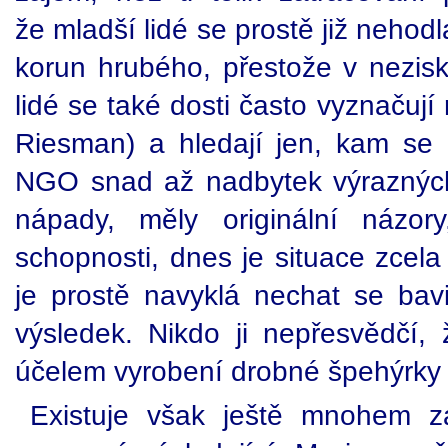
že mladší lidé se prostě již nehod
korun hrubého, přestože v nezi
lidé se také dosti často vyznačují
Riesman) a hledají jen, kam se p
NGO snad až nadbytek výrazných 
nápady, měly originální názory
schopnosti, dnes je situace zcel
je prostě navyklá nechat se bavi
výsledek. Nikdo ji nepřesvědčí,
účelem vyrobení drobné špehýrky je 
Existuje však ještě mnohem z