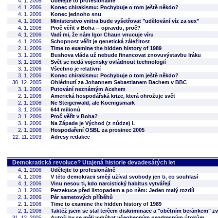
4. 1. 2006
Udělejte to profesionálně
4. 1. 2006
Konec chirakismu: Pochybuje o tom ještě někdo?
4. 1. 2006
Konec jednoho snu
4. 1. 2006
Ministerstvo vnitra bude vyšetřovat "udělování víz za sex"
4. 1. 2006
Proč věřit v Boha -- opravdu, proč?
4. 1. 2006
Vadí mi, že nám Igor Chaun vnucuje víru
4. 1. 2006
Schopnost věřit je genetická záležitost
2. 1. 2006
Time to examine the hidden history of 1989
3. 1. 2006
Bushova vláda už nebude financovat znovuvýstavbu Iráku
3. 1. 2006
Svět se nedá vojensky ovládnout technologií
3. 1. 2006
Všechno je relativní
3. 1. 2006
Konec chirakismu: Pochybuje o tom ještě někdo?
30. 12. 2005
Ohlédnutí za Johannem Sebastianem Bachem v BBC
3. 1. 2006
Putování neznámým Acehem
2. 1. 2006
Americká hospodářská krize, která ohrožuje svět
2. 1. 2006
Ne Steigerwald, ale Koenigsmark
3. 1. 2006
644 milionů
3. 1. 2006
Proč věřit v Boha?
3. 1. 2006
Na Západe je Východ (z núdze) I.
2. 1. 2006
Hospodaření OSBL za prosinec 2005
22. 11. 2003
Adresy redakce
Demokratická revoluce? Utajená historie devadesátých let
4. 1. 2006
Udělejte to profesionálně
4. 1. 2006
V této demokracii smějí užívat svobody jen ti, co souhlasí
4. 1. 2006
Vinu nesou ti, kdo narcistický habitus vytvářejí
3. 1. 2006
Perzekuce před listopadem a po něm: Jeden malý rozdíl
2. 1. 2006
Pár sametových příběhů
2. 1. 2006
Time to examine the hidden history of 1989
2. 1. 2006
Taktéž jsem se stal terčem diskriminace a "obětním beránkem" z
31. 12. 2005
Autoři by se měli vyhýbat všeobecným neadresným útokům