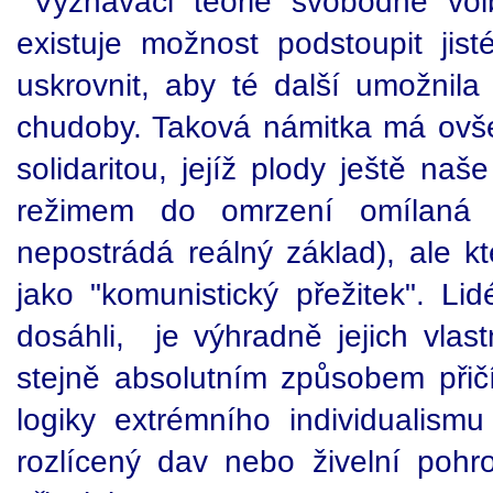
Vyznavači teorie svobodné vol
existuje možnost podstoupit ji
uskrovnit, aby té další umožnil
chudoby. Taková námitka má ovš
solidaritou, jejíž plody ještě na
režimem do omrzení omílaná f
nepostrádá reálný základ), ale kt
jako "komunistický přežitek". L
dosáhli, je výhradně jejich vla
stejně absolutním způsobem přič
logiky extrémního individualism
rozlícený dav nebo živelní poh