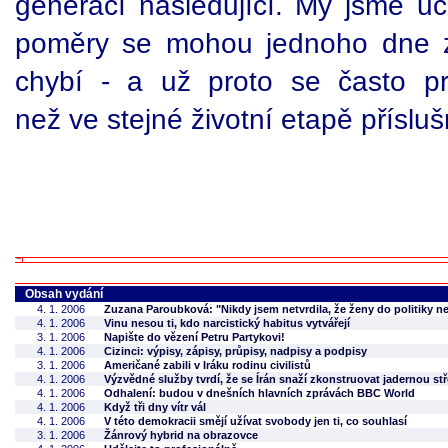
generací následující. My jsme uč
poměry se mohou jednoho dne zá
chybí - a už proto se často pro
než ve stejné životní etapě příslu
Obsah vydání
4. 1. 2006
Zuzana Paroubková: "Nikdy jsem netvrdila, že ženy do politiky ne
4. 1. 2006
Vinu nesou ti, kdo narcistický habitus vytvářejí
3. 1. 2006
Napište do vězení Petru Partykovi!
4. 1. 2006
Cizinci: výpisy, zápisy, průpisy, nadpisy a podpisy
3. 1. 2006
Američané zabili v Iráku rodinu civilistů
4. 1. 2006
Výzvědné služby tvrdí, že se Írán snaží zkonstruovat jadernou stř
4. 1. 2006
Odhalení: budou v dnešních hlavních zprávách BBC World
4. 1. 2006
Když tři dny vítr vál
4. 1. 2006
V této demokracii smějí užívat svobody jen ti, co souhlasí
3. 1. 2006
Žánrový hybrid na obrazovce