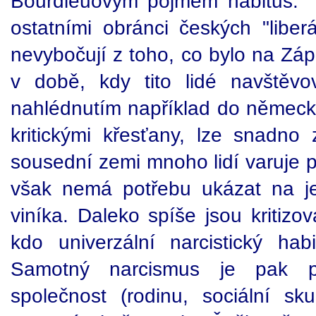
Bourdieuovým pojmem habitus. 
ostatními obránci českých "liberá
nevybočují z toho, co bylo na Z
v době, kdy tito lidé navštěvov
nahlédnutím například do němec
kritickými křesťany, lze snadno 
sousední zemi mnoho lidí varuje p
však nemá potřebu ukázat na je
viníka. Daleko spíše jsou kritizová
kdo univerzální narcistický hab
Samotný narcismus je pak př
společnost (rodinu, sociální sku