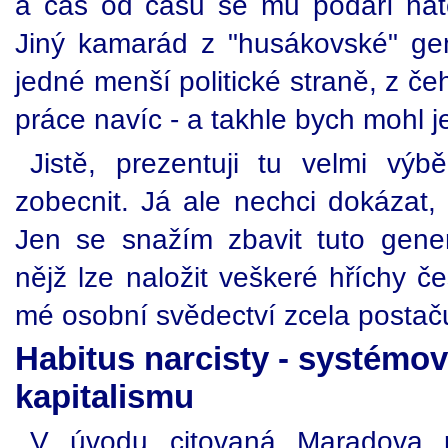
a čas od času se mu podaří natoč
Jiný kamarád z "husákovské" gen
jedné menší politické straně, z 
práce navíc - a takhle bych mohl je
Jistě, prezentuji tu velmi vý
zobecnit. Já ale nechci dokázat
Jen se snažím zbavit tuto gener
nějž lze naložit veškeré hříchy 
mé osobní svědectví zcela postač
Habitus narcisty - systémo
kapitalismu
V úvodu citovaná Maradova p