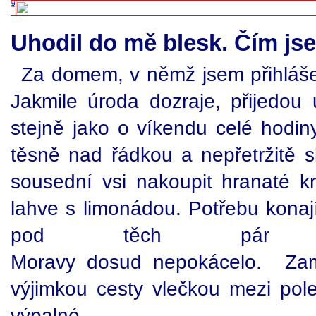
Uhodil do mě blesk. Čím jse
Za domem, v němž jsem přihlášen
Jakmile úroda dozraje, přijedou
stejně jako o víkendu celé hodi
těsně nad řádkou a nepřetržitě s
sousední vsi nakoupit hranaté kr
lahve s limonádou. Potřebu konají
pod těch pár st
Moravy dosud nepokácelo. Zaměs
výjimkou cesty vlečkou mezi pol
výpalné.