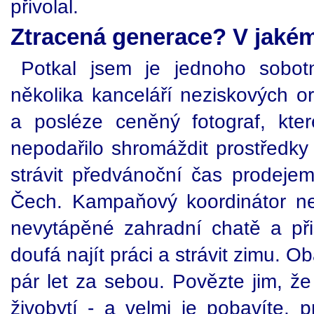
přivolal.
Ztracená generace? V jaké
Potkal jsem je jednoho sobot
několika kanceláří neziskových o
a posléze ceněný fotograf, kte
nepodařilo shromáždit prostředky
strávit předvánoční čas prodeje
Čech. Kampaňový koordinátor nez
nevytápěné zahradní chatě a při
doufá najít práci a strávit zimu. Ob
pár let za sebou. Povězte jim, ž
živobytí - a velmi je pobavíte, 