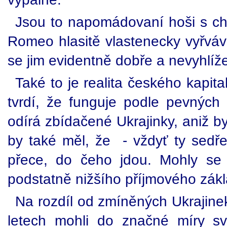
Jsou to napomádovaní hoši s ch
Romeo hlasitě vlastenecky vyřváv
se jim evidentně dobře a nevyhlíže
Také to je realita českého kapit
tvrdí, že funguje podle pevných 
odírá zbídačené Ukrajinky, aniž by
by také měl, že - vždyť ty sedře
přece, do čeho jdou. Mohly se 
podstatně nižšího příjmového zákl
Na rozdíl od zmíněných Ukrajine
letech mohli do značné míry 