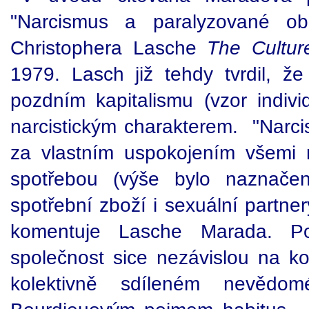
"Narcismus a paralyzované obč
Christophera Lasche
The Cultur
1979. Lasch již tehdy tvrdil, že
pozdním kapitalismu (vzor indiv
narcistickým charakterem. "Narci
za vlastním uspokojením všemi 
spotřebou (výše bylo naznače
spotřební zboží i sexuální partnery
komentuje Lasche Marada. Po
společnost sice nezávislou na ko
kolektivně sdíleném nevědo