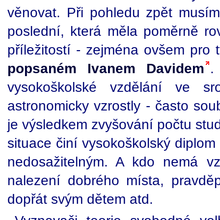
věnovat. Při pohledu zpět musím
poslední, která měla poměrně ro
příležitostí - zejména ovšem pro 
popsaném Ivanem Davidem
.
vysokoškolské vzdělání ve s
astronomicky vzrostly - často sou
je výsledkem zvyšování počtu stu
situace činí vysokoškolský diplom 
nedosažitelným. A kdo nemá vzd
nalezení dobrého místa, pravdě
dopřát svým dětem atd.