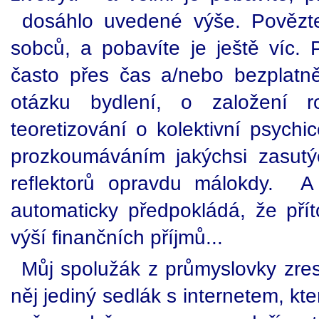
dosáhlo uvedené výše. Povězte 
sobců, a pobavíte je ještě víc. 
často přes čas a/nebo bezplatně,
otázku bydlení, o založení r
teoretizování o kolektivní psyc
prozkoumáváním jakýchsi zasutý
reflektorů opravdu málokdy. A 
automaticky předpokládá, že př
výší finančních příjmů...
Můj spolužák z průmyslovky zres
něj jediný sedlák s internetem, kt