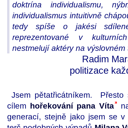
doktrína individualismu, ný
individualismus intuitivně chápou
tedy spíše o jakési sdílené
reprezentované v kulturní
nestmelují aktéry na výslovném 
Radim Mara
politizace ka
Jsem pětatřicátníkem. Přesto 
cílem
hořekování pana Víta
na
generací, stejně jako jsem se v
terč podobných výpadů
Milana V