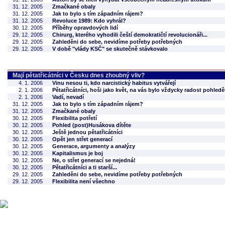
31. 12. 2005
Zmačkané obaly
31. 12. 2005
Jak to bylo s tím západním rájem?
31. 12. 2005
Revoluce 1989: Kdo vyhrál?
30. 12. 2005
Příběhy opravdových lidí
29. 12. 2005
Chirurg, kterého vyhodili čeští demokratičtí revolucionáři...
29. 12. 2005
Zahleděni do sebe, nevidíme potřeby potřebných
29. 12. 2005
V době "vlády KSČ" se skutečně stávkovalo
Mají pětatřicátníci v Česku dnes zhoubný vliv?
4. 1. 2006
Vinu nesou ti, kdo narcistický habitus vytvářejí
2. 1. 2006
Pětatřicátníci, hoši jako květ, na vás bylo vždycky radost pohledět.
2. 1. 2006
Vadí, nevadí
31. 12. 2005
Jak to bylo s tím západním rájem?
31. 12. 2005
Zmačkané obaly
30. 12. 2005
Flexibilita potřetí
30. 12. 2005
Pohled (post)Husákova dítěte
30. 12. 2005
Ještě jednou pětatřicátníci
30. 12. 2005
Opět jen střet generací
30. 12. 2005
Generace, argumenty a analýzy
30. 12. 2005
Kapitalismus je boj
30. 12. 2005
Ne, o střet generací se nejedná!
30. 12. 2005
Pětatřicátníci a ti starší...
29. 12. 2005
Zahleděni do sebe, nevidíme potřeby potřebných
29. 12. 2005
Flexibilita není všechno