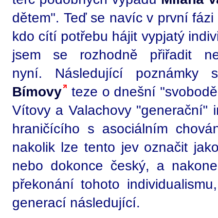
dětem". Teď se navíc v první fázi 
kdo cítí potřebu hájit vypjatý ind
jsem se rozhodně přiřadit ne
nyní. Následující poznámky 
Bímovy
teze o dnešní "svobodě 
Vítovy a Valachovy "generační" i
hraničícího s asociálním chov
nakolik lze tento jev označit jak
nebo dokonce český, a nakone
překonání tohoto individualismu
generací následující.