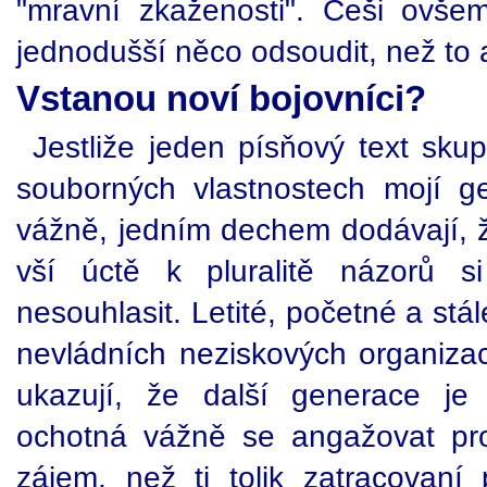
"mravní zkaženosti". Češi ovše
jednodušší něco odsoudit, než to 
Vstanou noví bojovníci?
Jestliže jeden písňový text sk
souborných vlastnostech mojí ge
vážně, jedním dechem dodávají, ž
vší úctě k pluralitě názorů 
nesouhlasit. Letité, početné a stá
nevládních neziskových organizac
ukazují, že další generace 
ochotná vážně se angažovat pro
zájem, než ti tolik zatracovaní 