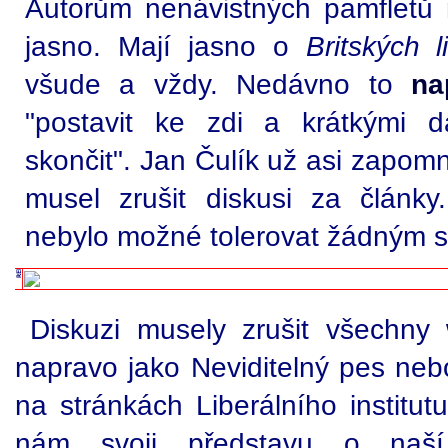
Autorům nenávistných pamfletů n
jasno. Mají jasno o
Britských l
všude a vždy. Nedávno to
na
"postavit ke zdi a krátkými 
skončit". Jan Čulík už asi zapomn
musel zrušit diskusi za články
nebylo možné tolerovat žádným 
Diskuzi musely zrušit všechny
napravo jako Neviditelný pes nebo
na stránkách Liberálního institutu 
nám svoji představu o naší