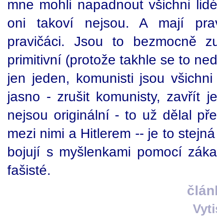
mne mohli napadnout všichni lidé
oni takoví nejsou. A mají pra
pravičáci. Jsou to bezmocně zu
primitivní (protože takhle se to ne
jen jeden, komunisti jsou všichni
jasno - zrušit komunisty, zavřít j
nejsou originální - to už dělal pře
mezi nimi a Hitlerem -- je to stejn
bojují s myšlenkami pomocí zákaz
fašisté.
člán
Vyt