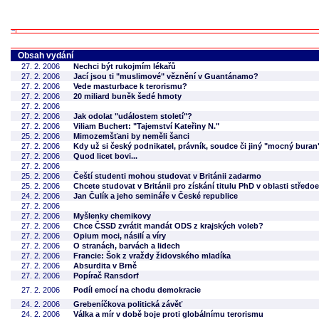
Obsah vydání
27. 2. 2006
Nechci být rukojmím lékařů
27. 2. 2006
Jací jsou ti "muslimové" věznění v Guantánamo?
27. 2. 2006
Vede masturbace k terorismu?
27. 2. 2006
20 miliard buněk šedé hmoty
27. 2. 2006
27. 2. 2006
Jak odolat "událostem století"?
27. 2. 2006
Viliam Buchert: "Tajemství Kateřiny N."
25. 2. 2006
Mimozemšťani by neměli šanci
27. 2. 2006
Kdy už si český podnikatel, právník, soudce či jiný "mocný bur
27. 2. 2006
Quod licet bovi...
27. 2. 2006
25. 2. 2006
Čeští studenti mohou studovat v Británii zadarmo
25. 2. 2006
Chcete studovat v Británii pro získání titulu PhD v oblasti střed
24. 2. 2006
Jan Čulík a jeho semináře v České republice
27. 2. 2006
27. 2. 2006
Myšlenky chemikovy
27. 2. 2006
Chce ČSSD zvrátit mandát ODS z krajských voleb?
27. 2. 2006
Opium moci, násilí a víry
27. 2. 2006
O stranách, barvách a lidech
27. 2. 2006
Francie: Šok z vraždy židovského mladíka
27. 2. 2006
Absurdita v Brně
27. 2. 2006
Popírač Ransdorf
27. 2. 2006
Podíl emocí na chodu demokracie
24. 2. 2006
Grebeníčkova politická závěť
24. 2. 2006
Válka a mír v době boje proti globálnímu terorismu