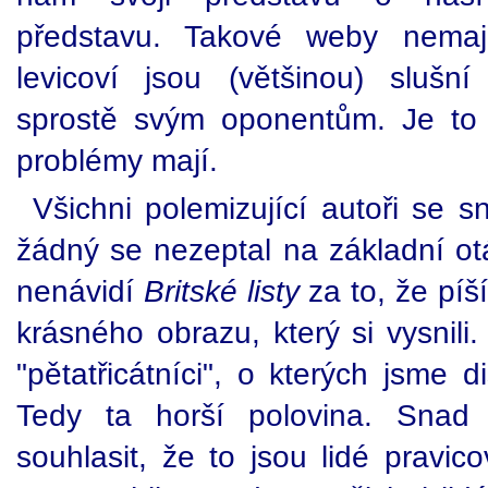
představu. Takové weby nemají
levicoví jsou (většinou) slušn
sprostě svým oponentům. Je to 
problémy mají.
Všichni polemizující autoři se sn
žádný se nezeptal na základní otáz
nenávidí
Britské listy
za to, že píš
krásného obrazu, který si vysnili.
"pětatřicátníci", o kterých jsme d
Tedy ta horší polovina. Snad
souhlasit, že to jsou lidé pravi