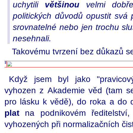
uchytili
většinou
velmi dobře.
politických důvodů opustit svá 
srovnatelné nebo jen trochu s
nesehnali.
Takovému tvrzení bez důkazů s
Když jsem byl jako "pravico
vyhozen z Akademie věd (tam se
pro lásku k vědě), do roka a do
plat
na podnikovém ředitelství, 
vyhozených při normalizačních čist