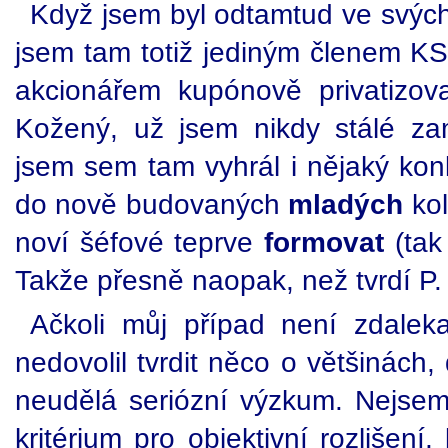
Když jsem byl odtamtud ve svých
jsem tam totiž jediným členem KS
akcionářem kupónově privatizov
Kožený, už jsem nikdy stálé za
jsem sem tam vyhrál i nějaký konk
do nově budovaných
mladých
kol
noví šéfové teprve
formovat
(tak
Takže přesně naopak, než tvrdí P.
Ačkoli můj případ není zdaleka
nedovolil tvrdit něco o většinách
neudělá seriózní výzkum. Nejse
kritérium pro objektivní rozlišení