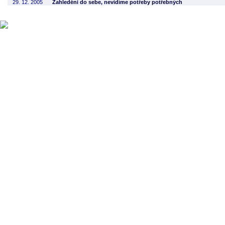
29. 12. 2005
Zahleděni do sebe, nevidíme potřeby potřebných