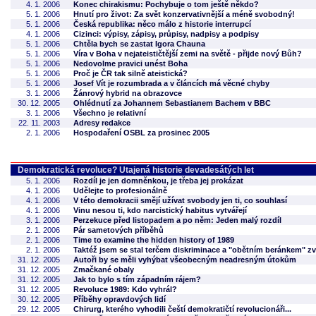
4. 1. 2006
Konec chirakismu: Pochybuje o tom ještě někdo?
5. 1. 2006
Hnutí pro život: Za svět konzervativnější a méně svobodný!
5. 1. 2006
Česká republika: něco málo z historie interrupcí
4. 1. 2006
Cizinci: výpisy, zápisy, průpisy, nadpisy a podpisy
5. 1. 2006
Chtěla bych se zastat Igora Chauna
5. 1. 2006
Víra v Boha v nejateističtější zemi na světě - přijde nový Bůh?
5. 1. 2006
Nedovolme pravici unést Boha
5. 1. 2006
Proč je ČR tak silně ateistická?
5. 1. 2006
Josef Vít je rozumbrada a v článcích má věcné chyby
3. 1. 2006
Žánrový hybrid na obrazovce
30. 12. 2005
Ohlédnutí za Johannem Sebastianem Bachem v BBC
3. 1. 2006
Všechno je relativní
22. 11. 2003
Adresy redakce
2. 1. 2006
Hospodaření OSBL za prosinec 2005
Demokratická revoluce? Utajená historie devadesátých let
5. 1. 2006
Rozdíl je jen domněnkou, je třeba jej prokázat
4. 1. 2006
Udělejte to profesionálně
4. 1. 2006
V této demokracii smějí užívat svobody jen ti, co souhlasí
4. 1. 2006
Vinu nesou ti, kdo narcistický habitus vytvářejí
3. 1. 2006
Perzekuce před listopadem a po něm: Jeden malý rozdíl
2. 1. 2006
Pár sametových příběhů
2. 1. 2006
Time to examine the hidden history of 1989
2. 1. 2006
Taktéž jsem se stal terčem diskriminace a "obětním beránkem" z
31. 12. 2005
Autoři by se měli vyhýbat všeobecným neadresným útokům
31. 12. 2005
Zmačkané obaly
31. 12. 2005
Jak to bylo s tím západním rájem?
31. 12. 2005
Revoluce 1989: Kdo vyhrál?
30. 12. 2005
Příběhy opravdových lidí
29. 12. 2005
Chirurg, kterého vyhodili čeští demokratičtí revolucionáři...