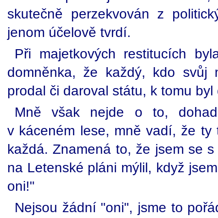
skutečně perzekvován z politic
jenom účelově tvrdí.
Při majetkových restitucích by
domněnka, že každý, kdo svůj 
prodal či daroval státu, k tomu by
Mně však nejde o to, doha
v káceném lese, mně vadí, že ty t
každá. Znamená to, že jsem se s 
na Letenské pláni mýlil, když jsem
oni!"
Nejsou žádní "oni", jsme to poř