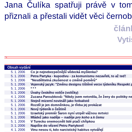
Jana Čulíka spatřuji právě v t
přiznali a přestali vidět věci černob
člán
Vyt
Obsah vydání
5. 1. 2006
Co je nejnebezpečnější vědecká myšlenka?
5. 1. 2006
Petra Partyka - kupodivu - za komunismu nezavřeli, to až teď!
5. 1. 2006
"Nesdělitelná zkušenost o změně poměrů"
5. 1. 2006
Vojenský jazyk: "Změnu designu tištěné verze týdeníku Respekt p
5. 1. 2006
* * *
5. 1. 2006
Úvahy českého voliče (voličky)
4. 1. 2006
Zuzana Paroubková: "Nikdy jsem netvrdila, že ženy do politiky ne
5. 1. 2006
Stejně mizerní novináři jako fotbalisté
5. 1. 2006
Rozdíl je jen domněnkou, je třeba jej prokázat
5. 1. 2006
Nový týdeník o češtině
5. 1. 2006
Izraelský premiér Šaron nyní utrpěl vážnou mrtvici
5. 1. 2006
Mládež jako naděje -- naděje
pro koho
a
k čemu
5. 1. 2006
V Turecku onemocněli lidé ptačí chřipkou
3. 1. 2006
Napište do vězení Petru Partykovi!
4. 1. 2006
Vinu nesou ti, kdo narcistický habitus vytvářejí