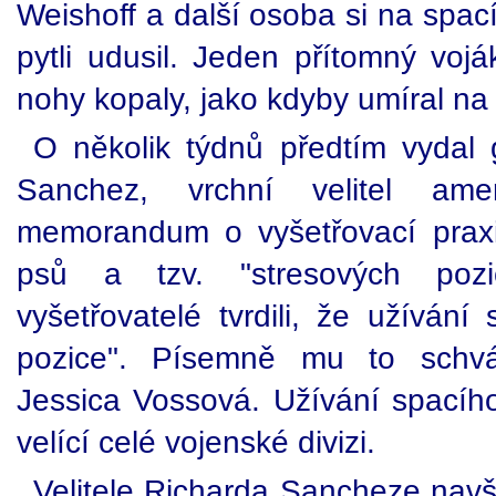
Weishoff a další osoba si na spac
pytli udusil. Jeden přítomný voj
nohy kopaly, jako kdyby umíral na 
O několik týdnů předtím vydal 
Sanchez, vrchní velitel amer
memorandum o vyšetřovací praxi
psů a tzv. "stresových pozi
vyšetřovatelé tvrdili, že užívání
pozice". Písemně mu to schvál
Jessica Vossová. Užívání spacího 
velící celé vojenské divizi.
Velitele Richarda Sancheze navští