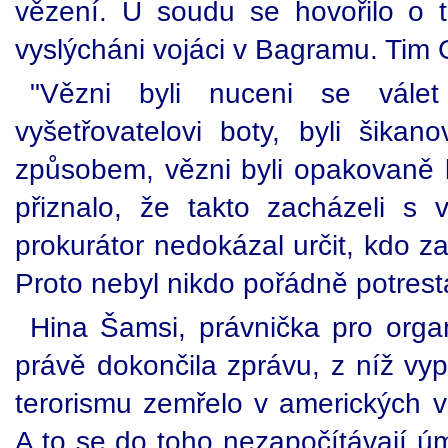
vězení. U soudu se hovořilo o 
vyslýcháni vojáci v Bagramu. Tim 
"Vězni byli nuceni se válet
vyšetřovatelovi boty, byli šikan
způsobem, vězni byli opakovaně b
přiznalo, že takto zacházeli s v
prokurátor nedokázal určit, kdo z
Proto nebyl nikdo pořádně potrest
Hina Šamsi, právnička pro organ
právě dokončila zprávu, z níž vyp
terorismu zemřelo v amerických v
A to se do toho nezapočítávají úmr