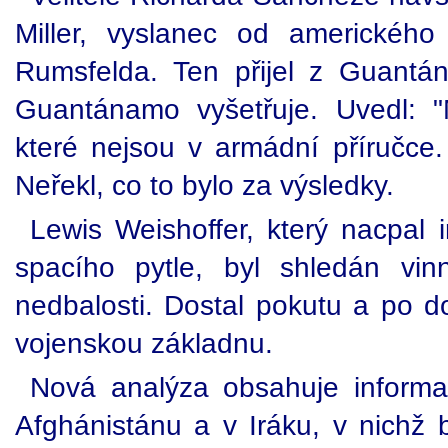
Miller, vyslanec od amerického
Rumsfelda. Ten přijel z Guantán
Guantánamo vyšetřuje. Uvedl: "
které nejsou v armádní příručce
Neřekl, co to bylo za výsledky.
Lewis Weishoffer, který nacpal 
spacího pytle, byl shledán vi
nedbalosti. Dostal pokutu a po d
vojenskou základnu.
Nová analýza obsahuje informa
Afghánistánu a v Iráku, v nichž b