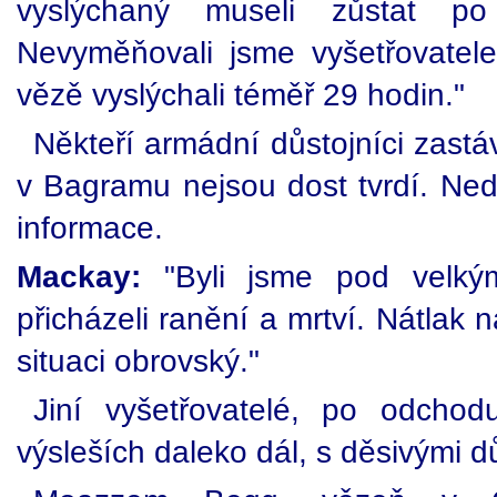
vyslýchaný museli zůstat p
Nevyměňovali jsme vyšetřovatel
vězě vyslýchali téměř 29 hodin."
Někteří armádní důstojníci zastáv
v Bagramu nejsou dost tvrdí. Neda
informace.
Mackay:
"Byli jsme pod velký
přicházeli ranění a mrtví. Nátlak 
situaci obrovský."
Jiní vyšetřovatelé, po odchod
výsleších daleko dál, s děsivými d