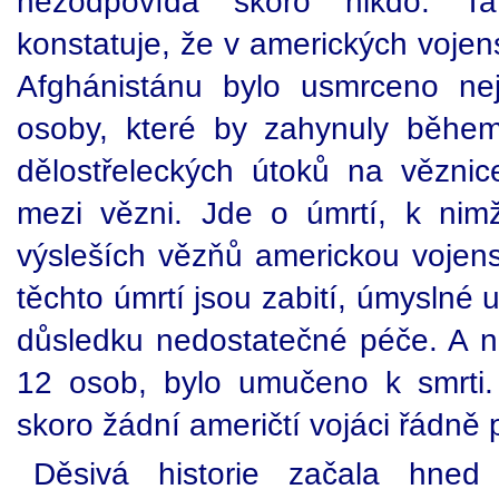
nezodpovídá skoro nikdo. Ta
konstatuje, že v amerických vojen
Afghánistánu bylo usmrceno n
osoby, které by zahynuly běhe
dělostřeleckých útoků na věznic
mezi vězni. Jde o úmrtí, k nimž
výsleších vězňů americkou voje
těchto úmrtí jsou zabití, úmyslné
důsledku nedostatečné péče. A 
12 osob, bylo umučeno k smrti.
skoro žádní američtí vojáci řádně 
Děsivá historie začala hned