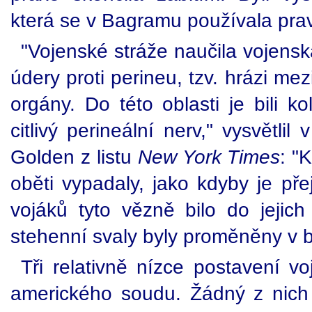
která se v Bagramu používala prav
"Vojenské stráže naučila vojenská
údery proti perineu, tzv. hrázi m
orgány. Do této oblasti je bili k
citlivý perineální nerv," vysvětli
Golden z listu
New York Times
: "
oběti vypadaly, jako kdyby je přej
vojáků tyto vězně bilo do jejich
stehenní svaly byly proměněny v 
Tři relativně nízce postavení vo
amerického soudu. Žádný z nich