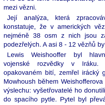
mezi vězni.
Její analýza, která zpracov
konstatuje, že v amerických vě
nejméně 38 osm z nich jsou zab
podezřelých. A asi 8 - 12 vězňů b
Lewis Weishooffer byl hlavn
vojenské rozvědky v Iráku.
opakovaném bití, zemřel irácký
Mowhoush během Weishofferova v
výslechu: vyšetřovatelé ho donutil
do spacího pytle. Pytel byl přev