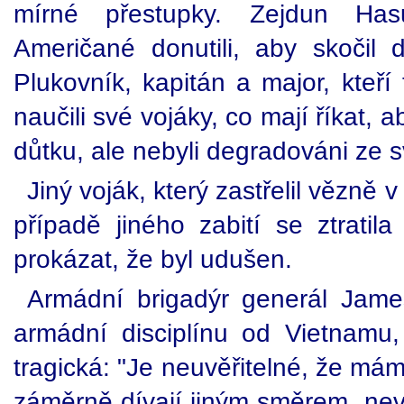
mírné přestupky. Zejdun Has
Američané donutili, aby skočil d
Plukovník, kapitán a major, kteří 
naučili své vojáky, co mají říkat, a
důtku, ale nebyli degradováni ze s
Jiný voják, který zastřelil vězně 
případě jiného zabití se ztratil
prokázat, že byl udušen.
Armádní brigadýr generál James
armádní disciplínu od Vietnamu, 
tragická: "Je neuvěřitelné, že máme
záměrně dívají jiným směrem, nevyš