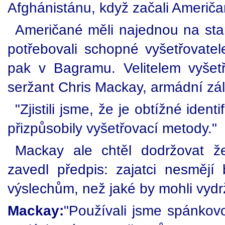
Afghánistánu, když začali Američa
Američané měli najednou na staro
potřebovali schopné vyšetřovate
pak v Bagramu. Velitelem vyšet
seržant Chris Mackay, armádní zál
"Zjistili jsme, že je obtížné ident
přizpůsobily vyšetřovací metody."
Mackay ale chtěl dodržovat ž
zavedl předpis: zajatci nesmějí 
výslechům, než jaké by mohli vydrž
Mackay:
"Používali jsme spánkovo