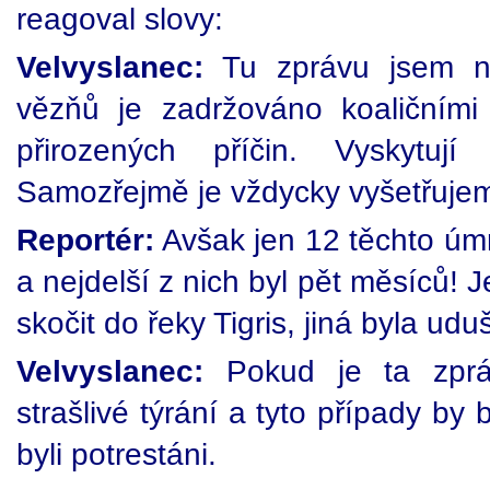
reagoval slovy:
Velvyslanec:
Tu zprávu jsem ne
vězňů je zadržováno koaličními 
přirozených příčin. Vyskytuj
Samozřejmě je vždycky vyšetřujeme
Reportér:
Avšak jen 12 těchto úmr
a nejdelší z nich byl pět měsíců!
skočit do řeky Tigris, jiná byla ud
Velvyslanec:
Pokud je ta zpráv
strašlivé týrání a tyto případy by 
byli potrestáni.