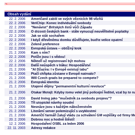
Obsah vydání
22. 2. 2006
Američané zabili ve svých věznicích 98 vězňů
22. 2. 2006
VeriChip: Konec individuální svobody
22. 2. 2006
"Nenávist"
Britských listů
vůči Západu
22. 2. 2006
O drzosti českých bank - stále vynucují neuvěřitelné poplatky
22. 2. 2006
Jak se stát sochařem
22. 2. 2006
I když dřevěnému domku důvěřujete, buďte velice opatrní
22. 2. 2006
Zelené preference
22. 2. 2006
Evropská ústava -- obtížný krok
21. 2. 2006
Kam s ním?
22. 2. 2006
Potíže jsou i s vědou!
22. 2. 2006
Někteří už registrovaní být mohou
22. 2. 2006
Další neúspěch v Iráku: Hospodářství
21. 2. 2006
"Al Džazíra: I v Evropě existují tabu"
21. 2. 2006
Ptačí chřipka zůstane v Evropě natrvalo?
21. 2. 2006
Will Czech grads be prepared to compete?
21. 2. 2006
Evropská identita
21. 2. 2006
Utajené dějiny "permanentní kulturní revoluce"
21. 2. 2006
Otakar Motejl: Kdyby
tomu
velel jiný policejní ředitel, vzal by
to
na
21. 2. 2006
David Irving jako "mučedník za svobodu projevu"?
21. 2. 2006
Tři utopické návrhy soudní
21. 2. 2006
Nesnáze jsou s každým náboženstvím
21. 2. 2006
Literární server polemizující s uvyklostmi
21. 2. 2006
Američtí farmáři žalují vládu za schválení GM vojtěšky od firmy 
20. 2. 2006
Dobrou noc a hodně štěstí!
12. 2. 2006
Hospodaření OSBL za leden 2006
22. 11. 2003
Adresy redakce