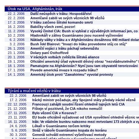
Útok na USA, Afghánistán, Irák
22. 2. 2006
Další neúspěch v Iráku: Hospodářství
22. 2. 2006
Američané zabili ve svých věznicích 98 vězňů
17. 2. 2006
V Iráku zatčeno šíitské komando smrti
16. 2. 2006
Babičky všech zemí, pozor!
11. 2. 2006
Vysoký činitel CIA: Bush si vybíral z výzvědných informací jen, co
10. 2. 2006
Hladovkáři v zálivu Guantánamo jsou nuceně vyživováni
6. 2. 2006
Náklady války v Iráku a v Afghánistánu dosáhnou 440 miliard dola
3. 2. 2006
Bush řekl Blairovi: "Invazi do Iráku provedeme stůj co stůj"
26. 1. 2006
Američtí vojáci z Iráku páchají sebevraždu
23. 1. 2006
Dolary paní Osthoffové
20. 1. 2006
V iráckých volbách zvítězila šíitská aliance
19. 1. 2006
Oficiální americký úřad vykreslil děsivý obraz "nezvládnutelného" 
18. 1. 2006
Pamatujete na Afghánistán? Nyní jsou tam obyvatelé terorizováni
17. 1. 2006
Povede americká invaze k rozpadu Iráku?
14. 1. 2006
Americký útok proti "Zawahirimu" vyvolal protesty
Týrání a mučení vězňů v Iráku
22. 2. 2006
Američané zabili ve svých věznicích 98 vězňů
17. 2. 2006
Irácký ministr požaduje, aby Spojené státy předaly irácké vězně
22. 12. 2005
Francouzi zahájili soudní řízení ohledně tajných letů CIA
21. 12. 2005
Fištejn ví pozitivně, že CIA nikoho nemučí!
27. 11. 2005
Bylo vězení CIA v Kosovu?
23. 11. 2005
EU bude oficiálně vyžadovat od USA vysvětlení ohledně věznic 
16. 11. 2005
Irák: Ve vládním bunkru nalezeno mezi mrtvolami 173 zbitých a 
24. 6. 2005
Lékaři v Guantánamo terčem kritiky
5. 6. 2005
Stráž v táboře Guantánamo kopala do koránu
30. 3. 2005
Generál schválil extremní vyšetřovací metody