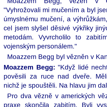
Moazzem Begg, vězeň v G
"Vyhrožovali mi mučením a byl js
úmyslnému mučení, a výhrůžkám, ž
cel jsem slyšel děsivé výkřiky jiný
metodám. Vyvrcholilo to zabit
vojenským personálem."
Moazzem Begg byl vězněn v Kan
Moazzem Begg:
"Když lidé nechtě
pověsili za ruce nad dveře. Mě
nichž je spouštěli. Na hlavu jim da
Pro dva vězně v amerických věz
praxe skončila zabitím. Byli vys