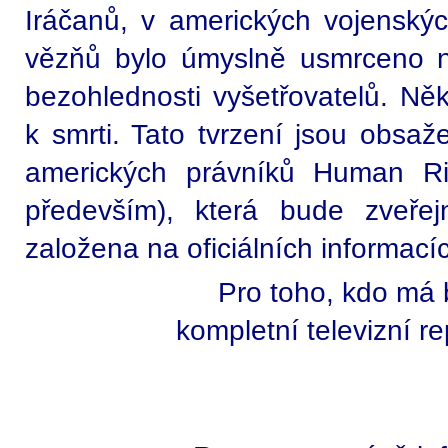
Iráčanů, v amerických vojenský
vězňů bylo úmyslně usmrceno n
bezohlednosti vyšetřovatelů. Ně
k smrti. Tato tvrzení jsou obsa
amerických právníků Human Rig
především), která bude zveře
založena na oficiálních informací
Pro toho, kdo má 
kompletní televizní r