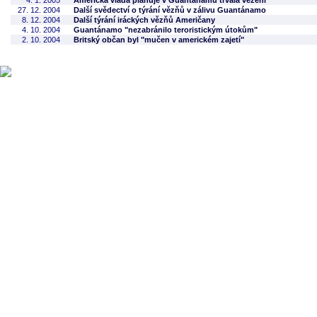
4. 1. 2005
Americká vláda plánuje v Guantánamu trvalá vězení
27. 12. 2004
Další svědectví o týrání vězňů v zálivu Guantánamo
8. 12. 2004
Další týrání iráckých vězňů Američany
4. 10. 2004
Guantánamo "nezabránilo teroristickým útokům"
2. 10. 2004
Britský občan byl "mučen v americkém zajetí"