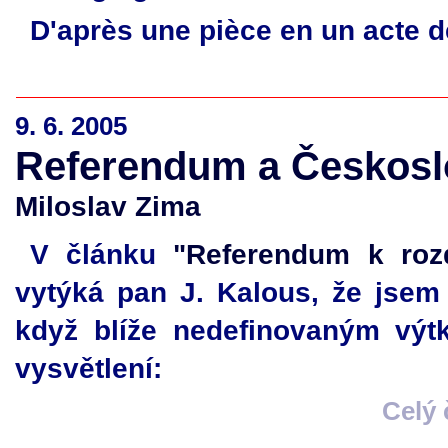
D'après une pièce en un acte d
9. 6. 2005
Referendum a Českos
Miloslav Zima
V článku
"Referendum k rozd
vytýká pan J. Kalous, že jsem 
když blíže nedefinovaným vý
vysvětlení:
Celý