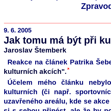
Zpravod
9. 6. 2005
Jak tomu má být při ku
Jaroslav Štemberk
Reakce na článek Patrika Šeb
kulturních akcích".
Účelem mého článku nebylo
kulturních (či např. sportovn
uzavřeného areálu, kde se akce 
si s sebou přinést, ale že by 