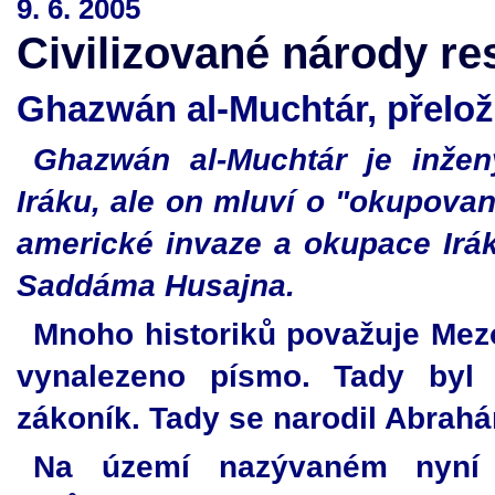
9. 6. 2005
Civilizované národy re
Ghazwán al-Muchtár, přelož
Ghazwán al-Muchtár je inžen
Iráku, ale on mluví o "okupova
americké invaze a okupace Irák
Saddáma Husajna.
Mnoho historiků považuje Mezo
vynalezeno písmo. Tady byl
zákoník. Tady se narodil Abrahá
Na území nazývaném nyní I