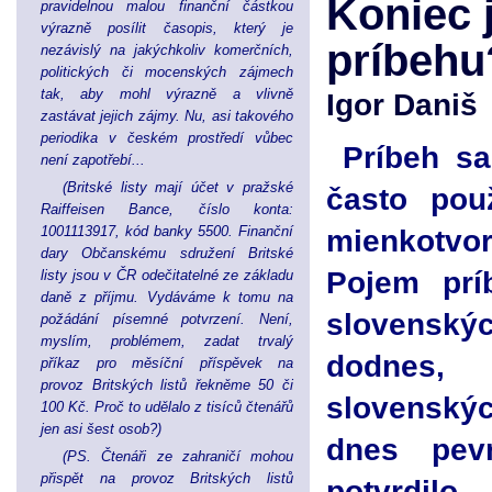
Koniec 
pravidelnou malou finanční částkou
výrazně posílit časopis, který je
príbehu
nezávislý na jakýchkoliv komerčních,
politických či mocenských zájmech
tak, aby mohl výrazně a vlivně
Igor Daniš
zastávat jejich zájmy. Nu, asi takového
periodika v českém prostředí vůbec
Príbeh s
není zapotřebí...
(Britské listy mají účet v pražské
často po
Raiffeisen Bance, číslo konta:
1001113917, kód banky 5500. Finanční
mienkotvo
dary Občanskému sdružení Britské
Pojem prí
listy jsou v ČR odečitatelné ze základu
daně z příjmu. Vydáváme k tomu na
slovenský
požádání písemné potvrzení. Není,
myslím, problémem, zadat trvalý
dodnes
příkaz pro měsíční příspěvek na
provoz Britských listů řekněme 50 či
slovenský
100 Kč. Proč to udělalo z tisíců čtenářů
jen asi šest osob?)
dnes pev
(PS. Čtenáři ze zahraničí mohou
přispět na provoz Britských listů
potvrdi