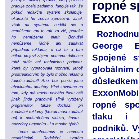
ropné s
pracuje zcela zadarmo, funguje tak, že
pokud redakční systém zkolabuje,
Exxon
okamžitě ho znovu zprovozní. Jinak
však na systému nedělá nic a
nemůžeme mu to mít za zlé, protože
Rozhodnut
ho
nemůžeme platit
. Bohužel
George B
nemůžeme řádně ani zadávat
případnou reklamu, o niž tu a tam
Spojené s
někdo projeví zájem: nemáme dokonce
totiž stále ani technickou podporu,
globálním 
která by vypracovala rozhraní, jehož
prostřednictvím by bylo možno reklamu
důsledke
řádně zadávat! Ano, bez peněz jsme
absolutními amatéry. Plně závisíme na
ExxonMobi
tom, kdy má trochu volného času náš
jinak jinde pracovně silně vytížený
ropné spo
programátor, takže dochází při
zadávání reklamy (kterou musí zadávat
tlaku i 
on) k podstatnému skluzu, často -
navzdory urgencím - i o mnoho týdnů.
podniků. V
Tento amaterismus je naprosto
neudržitelný. Redakční systém