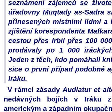
seznámení zájemců se životem
úřadovny Muqtady as-Sadra sh
přinesených místními lidmi a 
zjištění korespondenta Mafkar
cestou přes Irbíl přes 100 0
prodávaly po 1 000 iráckých
Jeden z těch, kdo pomáhali kni
sice o první případ podobné a
Iráku.
V rámci zásady
Audiatur et al
nedávných bojích v Iráku z 
americkým a západním okupačn