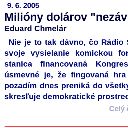
9. 6. 2005
Milióny dolárov "nezáv
Eduard Chmelár
Nie je to tak dávno, čo Rádio
svoje vysielanie komickou fo
stanica financovaná Kongr
úsmevné je, že fingovaná hra
pozadím dnes preniká do všetký
skresľuje demokratické prostred
Celý