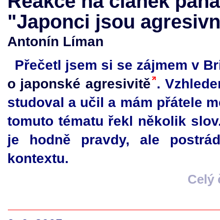
Reakce na článek pana
"Japonci jsou agresivn
Antonín Líman
Přečetl jsem si se zájmem v Br
o japonské agresivitě
. Vzhlede
studoval a učil a mám přátele me
tomuto tématu řekl několik slo
je hodně pravdy, ale postrád
kontextu.
Celý