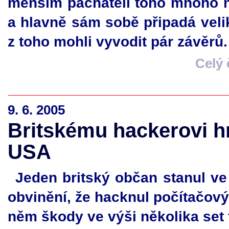
menším pachateli toho mnoho ne
a hlavně sám sobě připadá veli
z toho mohli vyvodit pár závěrů.
Celý
9. 6. 2005
Britskému hackerovi h
USA
Jeden britský občan stanul ve
obvinění, že hacknul počítačov
něm škody ve výši několika set t