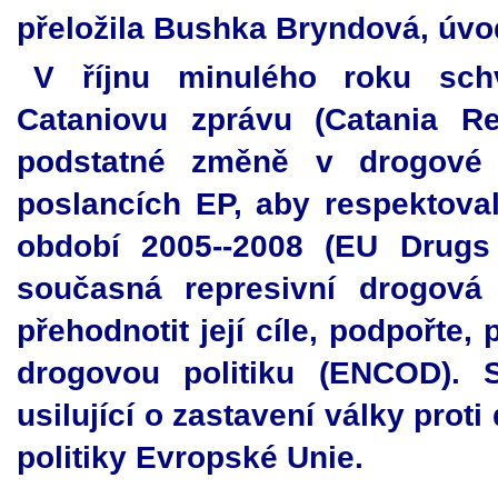
přeložila Bushka Bryndová, úv
V říjnu minulého roku schv
Cataniovu zprávu (Catania Re
podstatné změně v drogové 
poslancích EP, aby respektova
období 2005--2008 (EU Drugs 
současná represivní drogová 
přehodnotit její cíle, podpořte,
drogovou politiku (ENCOD). S
usilující o zastavení války pro
politiky Evropské Unie.