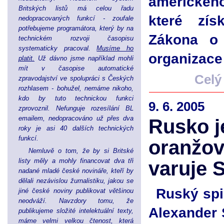
amerického
Britských listů má celou řadu
které zís
nedopracovaných funkcí - zoufale
potřebujeme programátora, který by na
Zákona o 
technickém rozvoji časopisu
systematicky pracoval.
Musíme ho
organizace
platit.
Už dávno jsme například mohli
mít v časopise automatické
Celý
zpravodajství ve spolupráci s Českých
rozhlasem - bohužel, nemáme nikoho,
kdo by tuto technickou funkci
9. 6. 2005
zprovoznil. Nefunguje rozesílání BL
emailem, nedopracováno už přes dva
Rusko j
roky je asi 40 dalších technických
funkcí.
oranžov
Nemluvě o tom, že by si Britské
listy měly a mohly financovat dva tři
varuje 
nadané mladé české novináře, kteří by
dělali nezávislou žurnalistiku, jakou se
Ruský spi
jiné české noviny publikovat většinou
neodváží. Navzdory tomu, že
Alexander 
publikujeme složité intelektuální texty,
máme velmi velkou čtenost, která