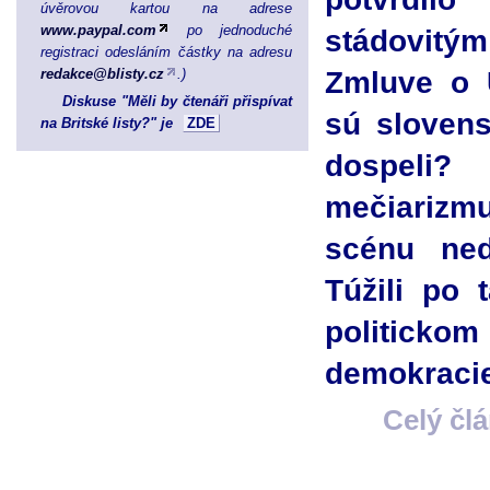
úvěrovou kartou na adrese
www.paypal.com
po jednoduché
stádovit
registraci odesláním částky na adresu
Zmluve o 
redakce@blisty.cz
.)
Diskuse "Měli by čtenáři přispívat
sú sloven
na Britské listy?" je
ZDE
dospeli?
mečiarizm
scénu ned
Túžili po
politickom
demokraci
Celý čl