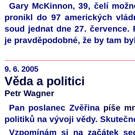
Gary McKinnon, 39, čelí možné
pronikl do 97 amerických vlád
soud jednat dne 27. července
je pravděpodobné, že by tam by
9. 6. 2005
Věda a politici
Petr Wagner
Pan poslanec Zvěřina
píše m
politiků na vývoji vědy. Skutečn
Vzpomínám si na začátek sed