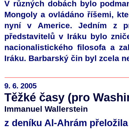
V různých dobách bylo podma
Mongoly a ovládáno říšemi, kter
nyní v Americe. Jedním z p
představitelů v Iráku bylo
znič
nacionalistického filosofa a z
Iráku. Barbarský čin byl zcela 
9. 6. 2005
Těžké časy (pro Washi
Immanuel Wallerstein
z deníku Al-Ahrám přeložil