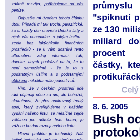
průmysl
zdárně rozvíjet,
potřebujeme od vás
peníze
.
"spiknutí p
Odpusťte mi úvodem tohoto článku
útok: Připadá mi tak trochu parazitické,
ze 130 mil
že si každý den otevřete Britské listy a
nijak vás nenapadne, s jakým úsilím -
miliard d
zcela bez jakýchkoliv finančních
prostředků - se k vám dostává tento
procent 
alternativní zdroj informací. Tak,
dovolte, abych poukázal na to, že to
částky, kt
není samozřejmé
- že je to s
protikuřác
podstatným úsilím
a
s podstatnými
obtížemi
několika málo jednotlivců.
Celý
Vím, že v českém prostředí lidé
rádi přijímají něco za nic, ale bohužel,
skutečnost, že přes opakovaný trvalý
8. 6. 2005
apel, který zveřejňujeme v každém
vydání našeho listu, se měsíčně sejde
Bush od
většinou jen několik tisíc korun, je
vážnou brzdou rozvoji našeho listu.
protoko
Hlavní problém je technický. Náš
jediný technický správce, který pro nás