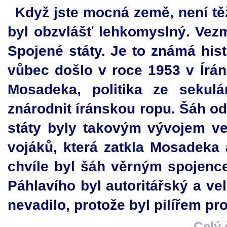
Když jste mocná země, není tě
byl obzvlášť lehkomyslný. Vezm
Spojené státy. Je to známá hi
vůbec došlo v roce 1953 v Írá
Mosadeka, politika ze sekulá
znárodnit íránskou ropu. Šáh od
státy byly takovým vývojem ve
vojáků, která zatkla Mosadeka 
chvíle byl šáh věrným spojenc
Páhlavího byl autoritářský a ve
nevadilo, protože byl pilířem p
Celý