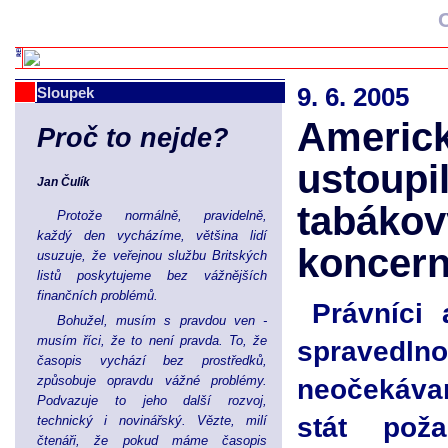
9. 6. 2005
Sloupek
Americk
Proč to nejde?
ustoupi
Jan Čulík
tabáko
Protože normálně, pravidelně,
každý den vycházíme, většina lidí
koncer
usuzuje, že veřejnou službu Britských
listů poskytujeme bez vážnějších
finančních problémů.
Právníci 
Bohužel, musím s pravdou ven -
musím říci, že to není pravda. To, že
spraved
časopis vychází bez prostředků,
způsobuje opravdu vážné problémy.
neočekávan
Podvazuje to jeho další rozvoj,
stát pož
technický i novinářský. Vězte, milí
čtenáři, že pokud máme časopis