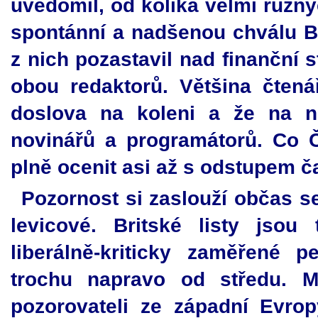
uvědomil, od kolika velmi různý
spontánní a nadšenou chválu Br
z nich pozastavil nad finanční 
obou redaktorů. Většina čtenář
doslova na koleni a že na n
novinářů a programátorů. Co Č
plně ocenit asi až s odstupem č
Pozornost si zaslouží občas se 
levicové. Britské listy jsou
liberálně-kriticky zaměřené 
trochu napravo od středu. M
pozorovateli ze západní Evrop