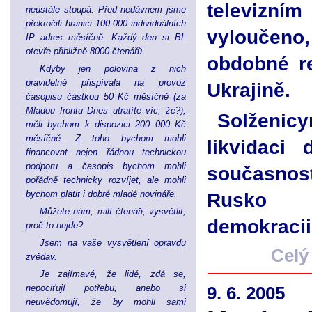
televizn
neustále stoupá. Před nedávnem jsme
překročili hranici 100 000 individuálních
vyloučen
IP adres měsíčně. Každý den si BL
otevře přibližně 8000 čtenářů.
obdobné r
Kdyby jen polovina z nich
pravidelně přispívala na provoz
Ukrajině.
časopisu částkou 50 Kč měsíčně (za
Mladou frontu Dnes utratíte víc, že?),
Solženicy
měli bychom k dispozici 200 000 Kč
měsíčně. Z toho bychom mohli
likvidaci
financovat nejen řádnou technickou
podporu a časopis bychom mohli
současnos
pořádně technicky rozvíjet, ale mohli
bychom platit i dobré mladé novináře.
Rusko 
Můžete nám, milí čtenáři, vysvětlit,
demokracii
proč to nejde?
Jsem na vaše vysvětlení opravdu
Celý
zvědav.
Je zajímavé, že lidé, zdá se,
nepociťují potřebu, anebo si
9. 6. 2005
neuvědomují, že by mohli sami