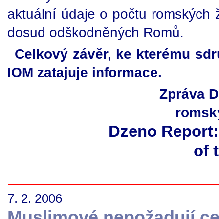
aktuální údaje o počtu romských 
dosud odškodněných Romů.
Celkový závěr, ke kterému sdr
IOM zatajuje informace.
Zpráva D
romský
Dzeno Report:
of 
7. 2. 2006
Muslimové nepožadují ce