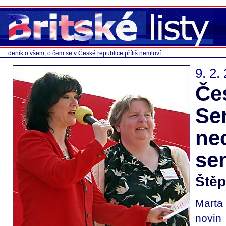
deník o všem, o čem se v České republice příliš nemluví
9. 2.
Čes
Se
ne
se
Štěp
Marta
novin