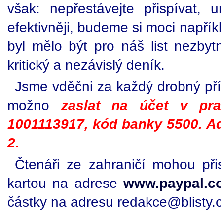
však: nepřestávejte přispívat,
efektivněji, budeme si moci napřík
byl mělo být pro náš list nezbyt
kritický a nezávislý deník.
Jsme vděčni za každý drobný přís
možno
zaslat na účet v pra
1001113917, kód banky 5500. Ad
2.
Čtenáři ze zahraničí mohou při
kartou na adrese
www.paypal.c
částky na adresu redakce@blisty.c