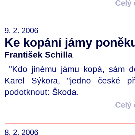
Celý
9. 2. 2006
Ke kopání jámy poněku
František Schilla
"Kdo jinému jámu kopá, sám do
Karel Sýkora, "jedno české př
podotknout: Škoda.
Celý
8. 2. 2006