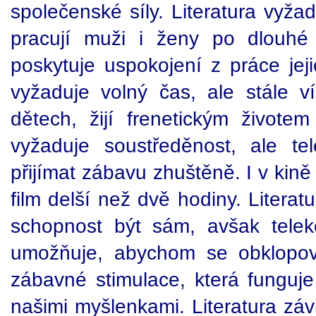
společenské síly. Literatura vyža
pracují muži i ženy po dlouh
poskytuje uspokojení z práce jejic
vyžaduje volný čas, ale stále 
dětech, žijí frenetickým životem
vyžaduje soustředěnost, ale te
přijímat zábavu zhuštěně. I v kině 
film delší než dvě hodiny. Literatu
schopnost být sám, avšak tele
umožňuje, abychom se obklopo
zábavné stimulace, která funguje
našimi myšlenkami. Literatura záv