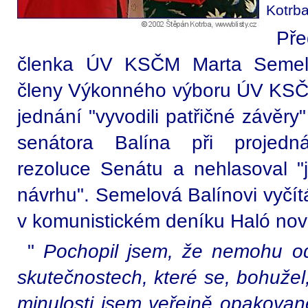
Kotrb
Pře
členka ÚV KSČM Marta Semel
členy Výkonného výboru ÚV KSČ
jednání "vyvodili patřičné závěry
senátora Balína při projednáv
rezoluce Senátu a nehlasoval "
návrhu". Semelová Balínovi vyčítá
v komunistickém deníku Haló nov
"
Pochopil jsem, že nemohu od
skutečnostech, které se, bohužel,
minulosti jsem veřejně opakovan