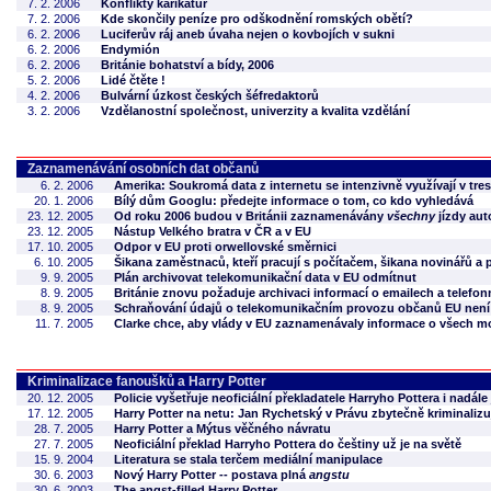
7. 2. 2006
Konflikty karikatur
7. 2. 2006
Kde skončily peníze pro odškodnění romských obětí?
6. 2. 2006
Luciferův ráj aneb úvaha nejen o kovbojích v sukni
6. 2. 2006
Endymión
6. 2. 2006
Británie bohatství a bídy, 2006
5. 2. 2006
Lidé čtěte !
4. 2. 2006
Bulvární úzkost českých šéfredaktorů
3. 2. 2006
Vzdělanostní společnost, univerzity a kvalita vzdělání
Zaznamenávání osobních dat občanů
6. 2. 2006
Amerika: Soukromá data z internetu se intenzivně využívají v tre
20. 1. 2006
Bílý dům Googlu: předejte informace o tom, co kdo vyhledává
23. 12. 2005
Od roku 2006 budou v Británii zaznamenávány
všechny
jízdy au
23. 12. 2005
Nástup Velkého bratra v ČR a v EU
17. 10. 2005
Odpor v EU proti orwellovské směrnici
6. 10. 2005
Šikana zaměstnaců, kteří pracují s počítačem, šikana novinářů a p
9. 9. 2005
Plán archivovat telekomunikační data v EU odmítnut
8. 9. 2005
Británie znovu požaduje archivaci informací o emailech a telefo
8. 9. 2005
Schraňování údajů o telekomunikačním provozu občanů EU není 
11. 7. 2005
Clarke chce, aby vlády v EU zaznamenávaly informace o všech m
Kriminalizace fanoušků a Harry Potter
20. 12. 2005
Policie vyšetřuje neoficiální překladatele Harryho Pottera i nadále
17. 12. 2005
Harry Potter na netu: Jan Rychetský v Právu zbytečně kriminalizu
28. 7. 2005
Harry Potter a Mýtus věčného návratu
27. 7. 2005
Neoficiální překlad Harryho Pottera do češtiny už je na světě
15. 9. 2004
Literatura se stala terčem mediální manipulace
30. 6. 2003
Nový Harry Potter -- postava plná
angstu
30. 6. 2003
The angst-filled Harry Potter