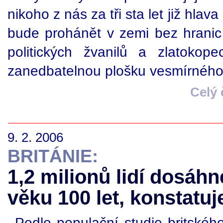
nikoho z nás za tři sta let již hl
bude prohánět v zemi bez hranic
politických žvanilů a zlatoko
zanedbatelnou plošku vesmírného
Celý
9. 2. 2006
BRITÁNIE:
1,2 milionů lidí dosáh
věku 100 let, konstatuj
Podle populační studie britského