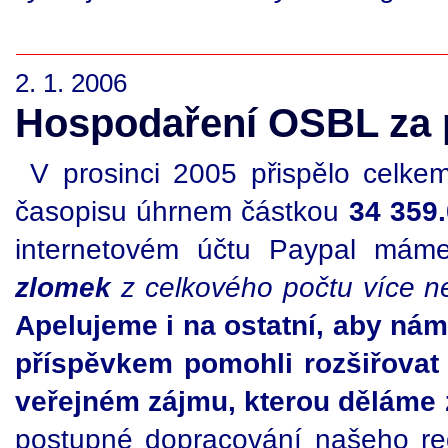
2. 1. 2006
Hospodaření OSBL za 
V prosinci 2005 přispělo celk
časopisu úhrnem částkou
34 359
internetovém účtu Paypal mám
zlomek
z celkového počtu více 
Apelujeme i na ostatní, aby ná
příspěvkem pomohli rozšiřovat 
veřejném zájmu, kterou děláme
postupné dopracování našeho re