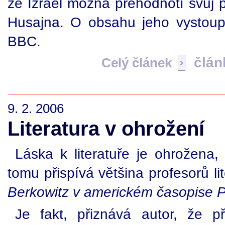
že Izrael možná přehodnotí svůj 
Husajna. O obsahu jeho vystoup
BBC.
člán
Celý článek
9. 2. 2006
Literatura v ohrožení
Láska k literatuře je ohrožena, 
tomu přispívá většina profesorů li
Berkowitz v americkém časopise P
Je fakt, přiznává autor, že p