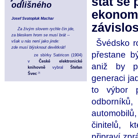
stát se 
odlišného
ekonom
Josef Svatopluk Machar
závislos
Za živým slovem rychle čin jde,
za bleskem hrom se musí brát --
Švédsko ro
však u nás není jako jinde:
zde musí blýsknout devětkrát!
přestane bý
ze sbírky Satiricon (1904)
v
České elektronické
aniž by p
knihovně
vybral
Štefan
Švec
generaci ja
to výbor p
odborník
automobilů,
činitelů, 
připraví zp