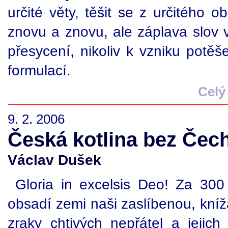
určité věty, těšit se z určitého o
znovu a znovu, ale záplava slov 
přesycení, nikoliv k vzniku potěš
formulací.
Celý
9. 2. 2006
Česká kotlina bez Čec
Václav Dušek
Gloria in excelsis Deo! Za 300
obsadí zemi naši zaslíbenou, kní
zraky chtivých nepřátel a jejic