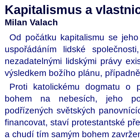
Kapitalismus a vlastnic
Milan Valach
Od počátku kapitalismu se jeho
uspořádáním lidské společnosti
nezadatelnými lidskými právy exis
výsledkem božího plánu, případně
Proti katolickému dogmatu o p
bohem na nebesích, jeho p
podřízených světských panovnících
financovat, staví protestantské p
a chudí tím samým bohem zavržení