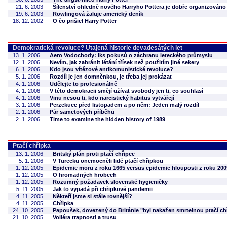
21. 6. 2003
Šílenství ohledně nového Harryho Pottera je dobře organizováno
19. 6. 2003
Rowlingová žaluje americký deník
18. 12. 2002
O čo prišiel Harry Potter
Demokratická revoluce? Utajená historie devadesátých let
13. 1. 2006
Aero Vodochody: iks pokusů o záchranu leteckého průmyslu
12. 1. 2006
Nevím, jak zabránit létání třísek než použitím jiné sekery
6. 1. 2006
Kdo jsou vítězové antikomunistické revoluce?
5. 1. 2006
Rozdíl je jen domněnkou, je třeba jej prokázat
4. 1. 2006
Udělejte to profesionálně
4. 1. 2006
V této demokracii smějí užívat svobody jen ti, co souhlasí
4. 1. 2006
Vinu nesou ti, kdo narcistický habitus vytvářejí
3. 1. 2006
Perzekuce před listopadem a po něm: Jeden malý rozdíl
2. 1. 2006
Pár sametových příběhů
2. 1. 2006
Time to examine the hidden history of 1989
Ptačí chřipka
13. 1. 2006
Britský plán proti ptačí chřipce
5. 1. 2006
V Turecku onemocněli lidé ptačí chřipkou
1. 12. 2005
Epidemie moru z roku 1665 versus epidemie hlouposti z roku 200
1. 12. 2005
O hromadných hrobech
1. 12. 2005
Rozumný požadavek slovenské hygieničky
5. 11. 2005
Jak to vypadá při chřipkové pandemii
4. 11. 2005
Někteří jsme si stále rovnější?
4. 11. 2005
Chřipka
24. 10. 2005
Papoušek, dovezený do Británie "byl nakažen smrtelnou ptačí ch
21. 10. 2005
Voliéra trapnosti a trusu