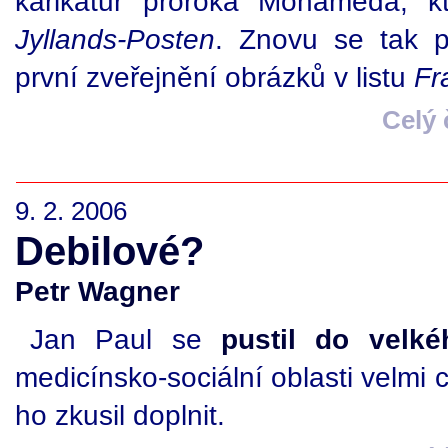
karikatur proroka Mohameda, k
Jyllands-Posten
. Znovu se tak po
první zveřejnění obrázků v listu
Fr
Celý
9. 2. 2006
Debilové?
Petr Wagner
Jan Paul se
pustil do velk
medicínsko-sociální oblasti velmi c
ho zkusil doplnit.