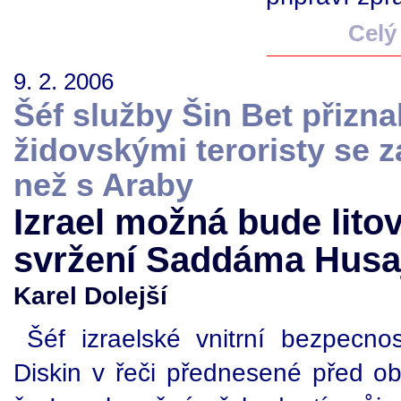
Celý
9. 2. 2006
Šéf služby Šin Bet přiznal
židovskými teroristy se z
než s Araby
Izrael možná bude lito
svržení Saddáma Husa
Karel Dolejší
Šéf izraelské vnitrní bezpecno
Diskin v řeči přednesené před oby