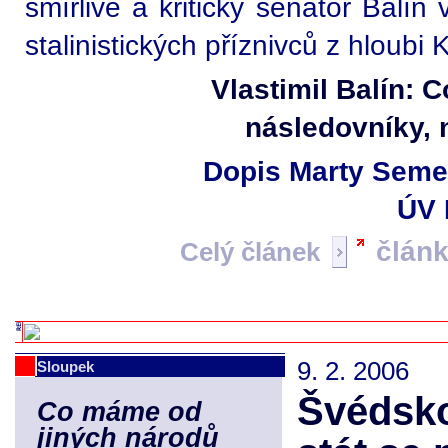
smířlivě a kriticky senátor Balín
stalinistických příznivců z hloubi
Vlastimil Balín: 
následovníky, 
Dopis Marty Sem
ÚV 
člán
Celý článek
9. 2. 2006
Sloupek
Švédsko
Co máme od
jiných národů