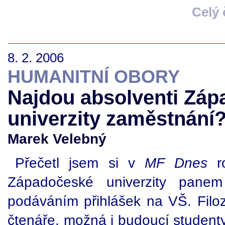
Celý
8. 2. 2006
HUMANITNÍ OBORY
Najdou absolventi Zá
univerzity zaměstnání
Marek Velebný
Přečetl jsem si v
MF Dnes
ro
Západočeské univerzity pan
podáváním přihlášek na VŠ. Filoz
čtenáře, možná i budoucí studenty,