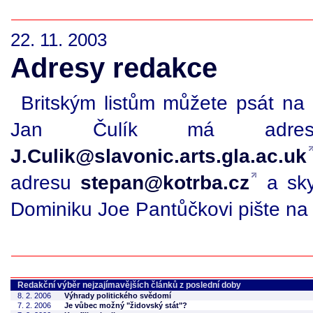
22. 11. 2003
Adresy redakce
Britským listům můžete psát n
Jan Čulík má ad
J.Culik@slavonic.arts.gla.ac.uk
adresu
stepan@kotrba.cz
a sk
Dominiku Joe Pantůčkovi pište n
Redakční výběr nejzajímavějších článků z poslední doby
8. 2. 2006
Výhrady politického svědomí
7. 2. 2006
Je vůbec možný "židovský stát"?