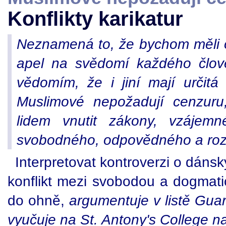
Konflikty karikatur
Neznamená to, že bychom měli o
apel na svědomí každého člov
vědomím, že i jiní mají určit
Muslimové nepožadují cenzuru
lidem vnutit zákony, vzájem
svobodného, odpovědného a roz
Interpretovat kontroverzi o dán
konflikt mezi svobodou a dogmatic
do ohně,
argumentuje v listě Gua
vyučuje na St. Antony's College na