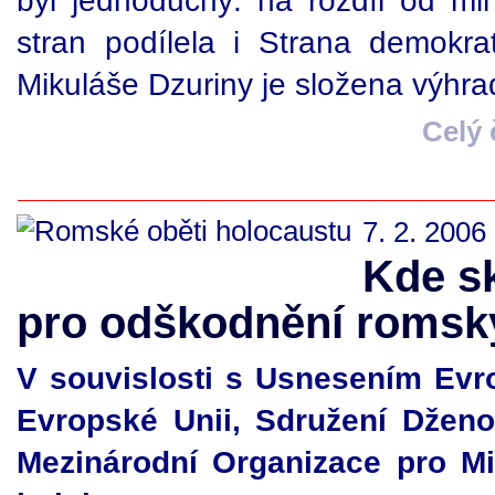
byl jednoduchý: na rozdíl od mi
stran podílela i Strana demokra
Mikuláše Dzuriny je složena výhra
Celý
7. 2. 2006
Kde sk
pro odškodnění romsk
V souvislosti s Usnesením Evr
Evropské Unii, Sdružení Dženo 
Mezinárodní Organizace pro Mi