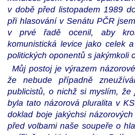
v době před listopadem 1989 d
při hlasování v Senátu PČR jsem
v prvé řadě ocenil, aby kro
komunistická levice jako celek 
politických oponentů s jakýmkoli 
Můj postoj je výrazem názorové
že nebude případně zneužíván
publicistů, o nichž si myslím, že
byla tato názorová pluralita v 
doklad boje jakýchsi názorových
před volbami naše soupeře o hlasy