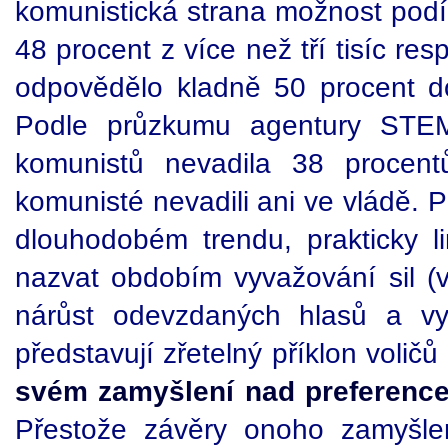
komunistická strana možnost podíl
48 procent z více než tří tisíc r
odpovědělo kladně 50 procent do
Podle průzkumu agentury STE
komunistů nevadila 38 proce
komunisté nevadili ani ve vládě.
dlouhodobém trendu, prakticky li
nazvat obdobím vyvažování sil (
nárůst odevzdaných hlasů a vyr
představují zřetelný příklon volič
svém zamyšlení nad preferenc
Přestože závěry onoho zamyšlen