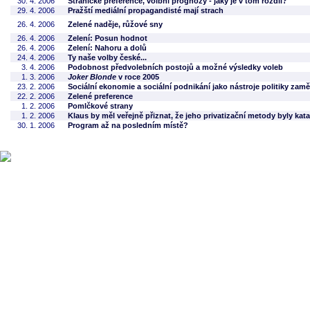
30. 4. 2006
Stranické preference, volbní prognózy - jaký je v tom rozdíl?
29. 4. 2006
Pražští mediální propagandisté mají strach
26. 4. 2006
Zelené naděje, růžové sny
26. 4. 2006
Zelení: Posun hodnot
26. 4. 2006
Zelení: Nahoru a dolů
24. 4. 2006
Ty naše volby české...
3. 4. 2006
Podobnost předvolebních postojů a možné výsledky voleb
1. 3. 2006
Joker Blonde
v roce 2005
23. 2. 2006
Sociální ekonomie a sociální podnikání jako nástroje politiky zam
22. 2. 2006
Zelené preference
1. 2. 2006
Pomlčkové strany
1. 2. 2006
Klaus by měl veřejně přiznat, že jeho privatizační metody byly kata
30. 1. 2006
Program až na posledním místě?