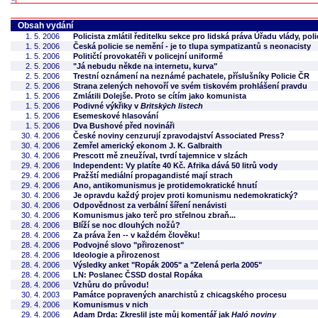
Obsah vydání
1. 5. 2006
Policista zmlátil ředitelku sekce pro lidská práva Úřadu vlády, poli
1. 5. 2006
Česká policie se nemění - je to tlupa sympatizantů s neonacisty
1. 5. 2006
Političtí provokatéři v policejní uniformě
2. 5. 2006
"Já nebudu někde na internetu, kurva"
2. 5. 2006
Trestní oznámení na neznámé pachatele, příslušníky Policie ČR
2. 5. 2006
Strana zelených nehovoří ve svém tiskovém prohlášení pravdu
1. 5. 2006
Zmlátili Dolejše. Proto se cítím jako komunista
1. 5. 2006
Podivné výkřiky v
Britských listech
1. 5. 2006
Esemeskové hlasování
1. 5. 2006
Dva Bushové před novináři
30. 4. 2006
České noviny cenzurují zpravodajství Associated Press?
30. 4. 2006
Zemřel americký ekonom J. K. Galbraith
30. 4. 2006
Prescott mě zneužíval, tvrdí tajemnice v slzách
29. 4. 2006
Independent: Vy platíte 40 Kč. Afrika dává 50 litrů vody
29. 4. 2006
Pražští mediální propagandisté mají strach
29. 4. 2006
Ano, antikomunismus je protidemokratické hnutí
30. 4. 2006
Je opravdu každý projev proti komunismu nedemokratický?
30. 4. 2006
Odpovědnost za verbální šíření nenávisti
30. 4. 2006
Komunismus jako terč pro střelnou zbraň...
28. 4. 2006
Blíží se noc dlouhých nožů?
28. 4. 2006
Za práva žen -- v každém člověku!
28. 4. 2006
Podvojné slovo "přirozenost"
28. 4. 2006
Ideologie a přirozenost
28. 4. 2006
Výsledky anket "Ropák 2005" a "Zelená perla 2005"
28. 4. 2006
LN: Poslanec ČSSD dostal Ropáka
28. 4. 2006
Vzhůru do průvodu!
30. 4. 2003
Památce popravených anarchistů z chicagského procesu
29. 4. 2006
Komunismus v nich
29. 4. 2006
Adam Drda: Zkreslil jste můj komentář jak
Haló noviny