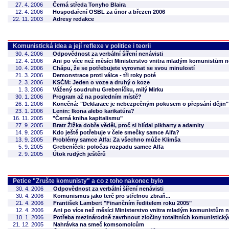
27. 4. 2006
Černá středa Tonyho Blaira
12. 4. 2006
Hospodaření OSBL za únor a březen 2006
22. 11. 2003
Adresy redakce
Komunistická idea a její reflexe v politice i teorii
30. 4. 2006
Odpovědnost za verbální šíření nenávisti
12. 4. 2006
Ani po více než měsíci Ministerstvo vnitra mladým komunistům
10. 4. 2006
Chápu, že se potřebujete vyrovnat se svou minulostí
21. 3. 2006
Demonstrace proti válce - tři roky poté
2. 3. 2006
KSČM: Jeden o voze a druhý o koze
1. 3. 2006
Vážený soudruhu Grebeníčku, milý Mirku
30. 1. 2006
Program až na posledním místě?
26. 1. 2006
Konečná: "Deklarace je nebezpečným pokusem o přepsání dějin"
23. 1. 2006
Lenin: Ikona alebo karikatúra?
16. 11. 2005
"Černá kniha kapitalismu"
27. 9. 2005
Bratr Žižka dobře věděl, proč si hlídal pikharty a adamity
14. 9. 2005
Kdo ještě potřebuje v čele smečky samce Alfa?
13. 9. 2005
Problémy samce Alfa: Za všechno může Klimša
5. 9. 2005
Grebeníček: poločas rozpadu samce Alfa
2. 9. 2005
Útok rudých ještěrů
Petice "Zrušte komunisty" a co z toho nakonec bylo
30. 4. 2006
Odpovědnost za verbální šíření nenávisti
30. 4. 2006
Komunismus jako terč pro střelnou zbraň...
21. 4. 2006
František Lambert "Finančním ředitelem roku 2005"
12. 4. 2006
Ani po více než měsíci Ministerstvo vnitra mladým komunistům
10. 1. 2006
Potřeba mezinárodně zavrhnout zločiny totalitních komunistick
21. 12. 2005
Nahrávka na smeč komsomolcům