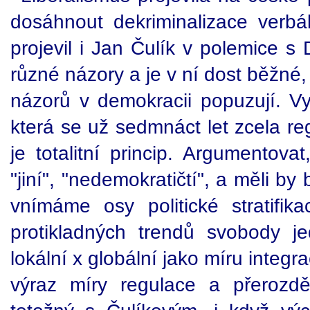
dosáhnout dekriminalizace verbál
projevil i Jan Čulík v polemice s
různé názory a je v ní dost běžné, 
názorů v demokracii popuzují. Vy
která se už sedmnáct let zcela r
je totalitní princip. Argumentov
"jiní", "nedemokratičtí", a měli by 
vnímáme osy politické stratifika
protikladných trendů svobody j
lokální x globální jako míru integr
výraz míry regulace a přerozdě