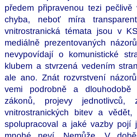
předem připravenou tezi pečlivě
chyba, neboť míra transparent
vnitrostranická témata jsou v 
mediálně prezentovaných názorů
nevypovídají o komunistické str
klubem a stvrzená vedením stra
ale ano. Znát rozvrstvení názor
vemi podrobně a dlouhodobě stu
zákonů, projevy jednotlivců
vnitrostranických bitev a vědět
spolupracoval a jaké vazby pojí 
mnohé neví. Nemůže. V době,