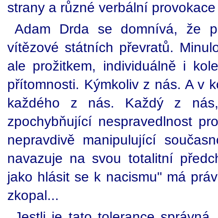
strany a různé verbální provokace
Adam Drda se domnívá, že práv
vítězové státních převratů. Minulos
ale prožitkem, individuálně i kol
přítomnosti. Kýmkoliv z nás. A v k
každého z nás. Každý z nás
zpochybňující nespravedlnost p
nepravdivě manipulující součas
navazuje na svou totalitní před
jako hlásit se k nacismu" má právo
zkopal...
Jestli je tato tolerance správná,