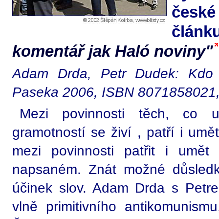
české
člán
komentář jak Haló noviny"
Adam Drda, Petr Dudek: Kdo 
Paseka 2006, ISBN 8071858021
Mezi povinnosti těch, co u
gramotností se živí , patří i umě
mezi povinnosti patřit i umě
napsaném. Znát možné důsledky
účinek slov. Adam Drda s Petre
vlně primitivního antikomunismu,