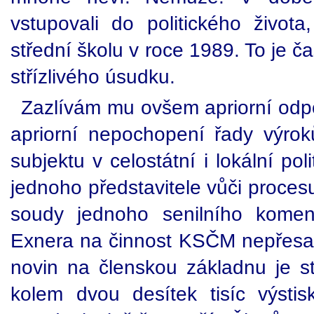
vstupovali do politického život
střední školu v roce 1989. To je ča
střízlivého úsudku.
Zazlívám mu ovšem apriorní odpo
apriorní nepochopení řady výrok
subjektu v celostátní i lokální po
jednoho představitele vůči proce
soudy jednoho senilního koment
Exnera na činnost KSČM nepřesahu
novin na členskou základnu je st
kolem dvou desítek tisíc výsti