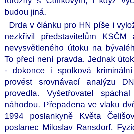
totožný s Čulíkovým, i když vý
budou jiná.
Drda v článku pro HN píše i vyl
nezkřivil představitelům KSČM
nevysvětleného útoku na bývalé
To přeci není pravda. Jednak út
- dokonce i spolková krimináln
provést srovnávací analýzu DNA
provedla. Vyšetřovatel spácha
náhodou. Přepadena ve vlaku dv
1994 poslankyně Květa Čelišová
poslanec Miloslav Ransdorf. Fyz