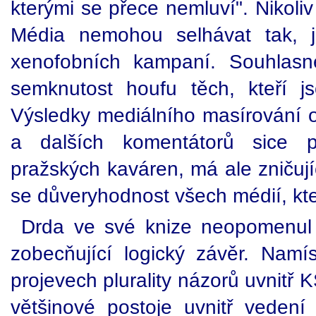
kterými se přece nemluví". Nikoli
Média nemohou selhávat tak, ja
xenofobních kampaní. Souhlasn
semknutost houfu těch, kteří j
Výsledky mediálního masírování o
a dalších komentátorů sice p
pražských kaváren, má ale zničují
se důveryhodnost všech médií, kte
Drda ve své knize neopomenul n
zobecňující logický závěr. Namí
projevech plurality názorů uvnitř
většinové postoje uvnitř vedení 