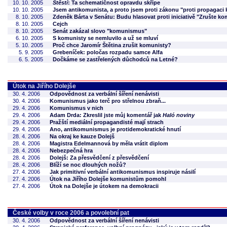
10. 10. 2005
Štěstí
: Ta schematičnost opravdu skřípe
10. 10. 2005
Jsem antikomunista, a proto jsem proti zákonu "proti propagac
8. 10. 2005
Zdeněk Bárta v Senátu: Budu hlasovat proti iniciativě "Zrušte ko
8. 10. 2005
Cejch
8. 10. 2005
Senát zakázal slovo "komunismus"
6. 10. 2005
S komunisty se nemluvilo a už se mluví
5. 10. 2005
Proč chce Jaromír Štětina zrušit komunisty?
5. 9. 2005
Grebeníček: poločas rozpadu samce Alfa
6. 5. 2005
Dočkáme se zastřelených důchodců na Letné?
Útok na Jiřího Dolejše
30. 4. 2006
Odpovědnost za verbální šíření nenávisti
30. 4. 2006
Komunismus jako terč pro střelnou zbraň...
29. 4. 2006
Komunismus v nich
29. 4. 2006
Adam Drda: Zkreslil jste můj komentář jak
Haló noviny
29. 4. 2006
Pražští mediální propagandisté mají strach
29. 4. 2006
Ano, antikomunismus je protidemokratické hnutí
28. 4. 2006
Na okraj ke kauze Dolejš
28. 4. 2006
Magistra Edelmannová by měla vrátit diplom
28. 4. 2006
Nebezpečná hra
28. 4. 2006
Dolejš: Za přesvědčení z přesvědčení
28. 4. 2006
Blíží se noc dlouhých nožů?
27. 4. 2006
Jak primitivní verbální antikomunismus inspiruje násilí
27. 4. 2006
Útok na Jiřího Dolejše komunistům pomohl
27. 4. 2006
Útok na Dolejše je útokem na demokracii
České volby v roce 2006 a povolební pat
30. 4. 2006
Odpovědnost za verbální šíření nenávisti