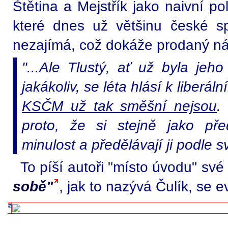
Štětina a Mejstřík jako naivní po
které dnes už většinu české spo
nezajímá, což dokáže prodaný nák
"...Ale Tlustý, ať už byla jeh
jakákoliv, se léta hlásí k liberál
KSČM už tak směšní nejsou
proto, že si stejně jako před
minulost a předělávají ji podle s
To píší autoři "místo úvodu" své
sobě"
, jak to nazývá Čulík, se e