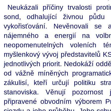
Neukázali příčiny trvalosti pro
sond, odhalující živnou půdu 
vykořisťování. Nevěnovali se a
nájemného a energií na volb
neopomenutelných voleních té
myšlenkový vývoj představitelů 
jednotlivých priorit. Nedokáží odd
od vážně míněných programatick
zákulisí, kteří určují politiku 
stanoviska. Věnují pozornost j
připravené obvodním výborem Pr
sjezdu a jeho průběhu. Jeho sc