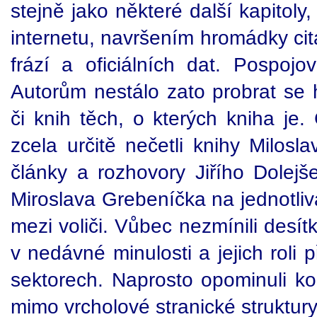
stejně jako některé další kapitoly
internetu, navršením hromádky cit
frází a oficiálních dat. Pospoj
Autorům nestálo zato probrat se
či knih těch, o kterých kniha je. 
zcela určitě nečetli knihy Milos
články a rozhovory Jiřího Dolejše
Miroslava Grebeníčka na jednotlivá 
mezi voliči. Vůbec nezmínili desít
v nedávné minulosti a jejich roli 
sektorech. Naprosto opominuli kom
mimo vrcholové stranické struktury