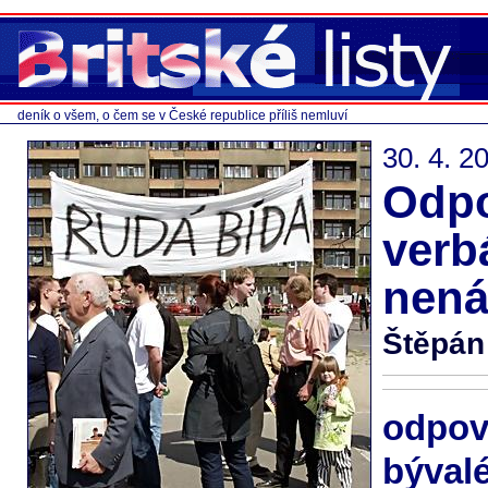
deník o všem, o čem se v České republice příliš nemluví
30. 4. 2
Odpo
verbá
nená
Štěpán
odp
býva