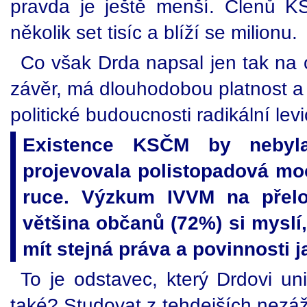
pravda je ještě menší. Členů K
několik set tisíc a blíží se milionu.
Co však Drda napsal jen tak na 
závěr, má dlouhodobou platnost a
politické budoucnosti radikální lev
Existence KSČM by nebyla
projevovala polistopadová moc
ruce. Výzkum IVVM na přelo
většina občanů (72%) si myslí,
mít stejná práva a povinnosti ja
To je odstavec, který Drdovi un
také? Studovat z tehdejších nezáž