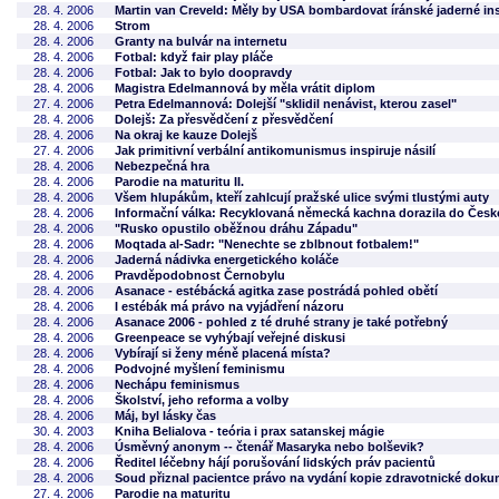
28. 4. 2006
Martin van Creveld: Měly by USA bombardovat íránské jaderné in
28. 4. 2006
Strom
28. 4. 2006
Granty na bulvár na internetu
28. 4. 2006
Fotbal: když fair play pláče
28. 4. 2006
Fotbal: Jak to bylo doopravdy
28. 4. 2006
Magistra Edelmannová by měla vrátit diplom
27. 4. 2006
Petra Edelmannová: Dolejší "sklidil nenávist, kterou zasel"
28. 4. 2006
Dolejš: Za přesvědčení z přesvědčení
28. 4. 2006
Na okraj ke kauze Dolejš
27. 4. 2006
Jak primitivní verbální antikomunismus inspiruje násilí
28. 4. 2006
Nebezpečná hra
28. 4. 2006
Parodie na maturitu II.
28. 4. 2006
Všem hlupákům, kteří zahlcují pražské ulice svými tlustými auty
28. 4. 2006
Informační válka: Recyklovaná německá kachna dorazila do Česk
28. 4. 2006
"Rusko opustilo oběžnou dráhu Západu"
28. 4. 2006
Moqtada al-Sadr: "Nenechte se zblbnout fotbalem!"
28. 4. 2006
Jaderná nádivka energetického koláče
28. 4. 2006
Pravděpodobnost Černobylu
28. 4. 2006
Asanace - estébácká agitka zase postrádá pohled obětí
28. 4. 2006
I estébák má právo na vyjádření názoru
28. 4. 2006
Asanace 2006 - pohled z té druhé strany je také potřebný
28. 4. 2006
Greenpeace se vyhýbají veřejné diskusi
28. 4. 2006
Vybírají si ženy méně placená místa?
28. 4. 2006
Podvojné myšlení feminismu
28. 4. 2006
Nechápu feminismus
28. 4. 2006
Školství, jeho reforma a volby
28. 4. 2006
Máj, byl lásky čas
30. 4. 2003
Kniha Belialova - teória i prax satanskej mágie
28. 4. 2006
Úsměvný anonym -- čtenář Masaryka nebo bolševik?
28. 4. 2006
Ředitel léčebny hájí porušování lidských práv pacientů
28. 4. 2006
Soud přiznal pacientce právo na vydání kopie zdravotnické dok
27. 4. 2006
Parodie na maturitu