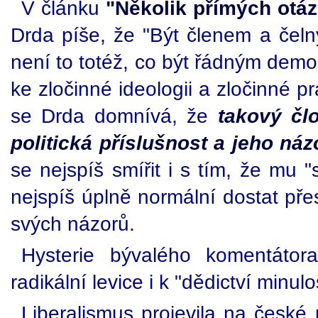
V článku
"Několik přímých otá
Drda píše, že "Být členem a čel
není to totéž, co být řádným demo
ke zločinné ideologii a zločinné p
se Drda domnívá, že
takový čl
politická příslušnost a jeho náz
se nejspíš smířit i s tím, že mu 
nejspíš úplně normální dostat pře
svých názorů.
Hysterie bývalého komentát
radikální levice i k "dědictví minul
Liberalismus projevila na české