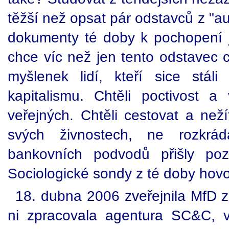
těžší než opsat pár odstavců z "a
dokumenty té doby k pochopení 
chce víc než jen tento odstavec c
myšlenek lidí, kteří sice stál
kapitalismu. Chtěli poctivost 
veřejných. Chtěli cestovat a neží
svých živnostech, ne rozkráda
bankovních podvodů přišly p
Sociologické sondy z té doby hovo
18. dubna 2006 zveřejnila MfD z
ni zpracovala agentura SC&C, 