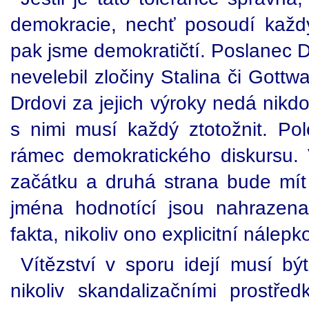
demokracie, nechť posoudí každý
pak jsme demokratičtí. Poslanec D
nevelebil zločiny Stalina či Gottw
Drdovi za jejich výroky nedá nik
s nimi musí každý ztotožnit. Po
rámec demokratického diskursu.
začátku a druhá strana bude mít
jména hodnotící jsou nahrazena
fakta, nikoliv ono explicitní nálepk
Vítězství v sporu idejí musí b
nikoliv skandalizačními prostř