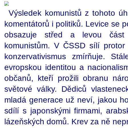
Výsledek komunistů z tohoto úh
komentátorů i politiků. Levice se 
obsazuje střed a levou část p
komunistům. V ČSSD sílí protor
konzervativismus zmírňuje. Stá
evropskou identitou a nacionali
občanů, kteří prožili obranu nár
světové války. Dědiců vlastenec
mladá generace už neví, jakou ho
sdílí s japonskými firmami, arabs
lázeňských domů. Krev za ně nepro