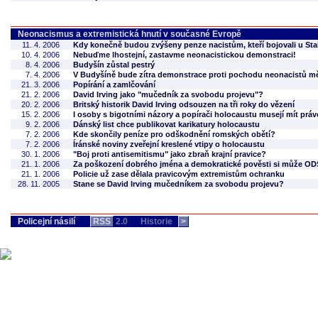
Neonacismus a extremistická hnutí v současné Evropě
11. 4. 2006
Kdy konečně budou zvýšeny penze nacistům, kteří bojovali u Sta
10. 4. 2006
Nebuďme lhostejní, zastavme neonacistickou demonstraci!
8. 4. 2006
Budyšín zůstal pestrý
7. 4. 2006
V Budyšíně bude zítra demonstrace proti pochodu neonacistů 
21. 3. 2006
Popírání a zamlčování
21. 2. 2006
David Irving jako "mučedník za svobodu projevu"?
20. 2. 2006
Britský historik David Irving odsouzen na tři roky do vězení
15. 2. 2006
I osoby s bigotními názory a popírači holocaustu musejí mít práv
9. 2. 2006
Dánský list chce publikovat karikatury holocaustu
7. 2. 2006
Kde skončily peníze pro odškodnění romských obětí?
7. 2. 2006
Íránské noviny zveřejní kreslené vtipy o holocaustu
30. 1. 2006
"Boj proti antisemitismu" jako zbraň krajní pravice?
21. 1. 2006
Za poškození dobrého jména a demokratické pověsti si může O
21. 1. 2006
Policie už zase dělala pravicovým extremistům ochranku
28. 11. 2005
Stane se David Irving mučedníkem za svobodu projevu?
Policejní násilí
RSS
2.0
Historie
>