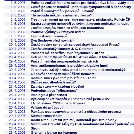
1. 5. 2006
Policista zmlátil ředitelku sekce pro lidská práva Úřadu vlády, poli
1. 5. 2006
Česká policie se nemění - je to tlupa sympatizantů s neonacisty
1. 5. 2006
Političtí provokatéři v policejní uniformě
2. 5. 2006
"Já nebudu někde na internetu, kurva"
2. 5. 2006
Trestní oznámení na neznámé pachatele, příslušníky Policie ČR
2. 5. 2006
Strana zelených nehovoří ve svém tiskovém prohlášení pravdu
1. 5. 2006
Zmlátili Dolejše. Proto se cítím jako komunista
1. 5. 2006
Podivné výkřiky v
Britských listech
1. 5. 2006
Esemeskové hlasování
1. 5. 2006
Dva Bushové před novináři
30. 4. 2006
České noviny cenzurují zpravodajství Associated Press?
30. 4. 2006
Zemřel americký ekonom J. K. Galbraith
30. 4. 2006
Prescott mě zneužíval, tvrdí tajemnice v slzách
29. 4. 2006
Independent: Vy platíte 40 Kč. Afrika dává 50 litrů vody
29. 4. 2006
Pražští mediální propagandisté mají strach
29. 4. 2006
Ano, antikomunismus je protidemokratické hnutí
30. 4. 2006
Je opravdu každý projev proti komunismu nedemokratický?
30. 4. 2006
Odpovědnost za verbální šíření nenávisti
30. 4. 2006
Komunismus jako terč pro střelnou zbraň...
28. 4. 2006
Blíží se noc dlouhých nožů?
28. 4. 2006
Za práva žen -- v každém člověku!
28. 4. 2006
Podvojné slovo "přirozenost"
28. 4. 2006
Ideologie a přirozenost
28. 4. 2006
Výsledky anket "Ropák 2005" a "Zelená perla 2005"
28. 4. 2006
LN: Poslanec ČSSD dostal Ropáka
28. 4. 2006
Vzhůru do průvodu!
30. 4. 2003
Památce popravených anarchistů z chicagského procesu
29. 4. 2006
Komunismus v nich
29. 4. 2006
Adam Drda: Zkreslil jste můj komentář jak
Haló noviny
28. 4. 2006
Martin van Creveld: Měly by USA bombardovat íránské jaderné in
28. 4. 2006
Strom
28. 4. 2006
Granty na bulvár na internetu