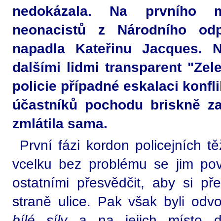
nedokázala. Na prvního 
neonacistů z Národního odpo
napadla Kateřinu Jacques. N
dalšími lidmi transparent "Zel
policie případné eskalaci konfl
účastníků pochodu briskně za
zmlátila sama.
První fázi kordon policejních t
vcelku bez problému se jim po
ostatními přesvědčit, aby si př
straně ulice. Pak však byli odv
bílé síly
a na jejich místo dor