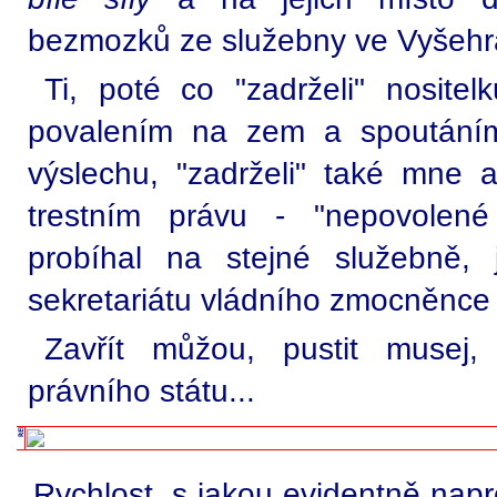
bezmozků ze služebny ve Vyšehra
Ti, poté co "zadrželi" nositel
povalením na zem a spoutáním
výslechu, "zadrželi" také mne a
trestním právu - "nepovolené 
probíhal na stejné služebně,
sekretariátu vládního zmocněnce 
Zavřít můžou, pustit musej,
právního státu...
Rychlost, s jakou evidentně napro