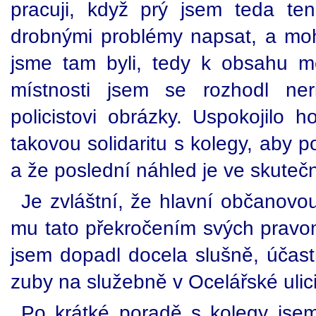
pracuji, když prý jsem teda ten
drobnými problémy napsat, a mohl
jsme tam byli, tedy k obsahu m
místnosti jsem se rozhodl neri
policistovi obrázky. Uspokojilo 
takovou solidaritu s kolegy, aby po
a že poslední náhled je ve skutečn
Je zvláštní, že hlavní občanovou 
mu tato překročením svých pravom
jsem dopadl docela slušně, účastn
zuby na služebně v Ocelářské ulici
Po krátké poradě s kolegy jse