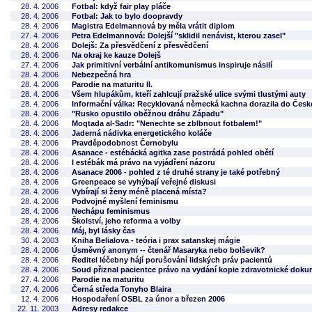
28. 4. 2006
Fotbal: když fair play pláče
28. 4. 2006
Fotbal: Jak to bylo doopravdy
28. 4. 2006
Magistra Edelmannová by měla vrátit diplom
27. 4. 2006
Petra Edelmannová: Dolejší "sklidil nenávist, kterou zasel"
28. 4. 2006
Dolejš: Za přesvědčení z přesvědčení
28. 4. 2006
Na okraj ke kauze Dolejš
27. 4. 2006
Jak primitivní verbální antikomunismus inspiruje násilí
28. 4. 2006
Nebezpečná hra
28. 4. 2006
Parodie na maturitu II.
28. 4. 2006
Všem hlupákům, kteří zahlcují pražské ulice svými tlustými auty
28. 4. 2006
Informační válka: Recyklovaná německá kachna dorazila do Česk
28. 4. 2006
"Rusko opustilo oběžnou dráhu Západu"
28. 4. 2006
Moqtada al-Sadr: "Nenechte se zblbnout fotbalem!"
28. 4. 2006
Jaderná nádivka energetického koláče
28. 4. 2006
Pravděpodobnost Černobylu
28. 4. 2006
Asanace - estébácká agitka zase postrádá pohled obětí
28. 4. 2006
I estébák má právo na vyjádření názoru
28. 4. 2006
Asanace 2006 - pohled z té druhé strany je také potřebný
28. 4. 2006
Greenpeace se vyhýbají veřejné diskusi
28. 4. 2006
Vybírají si ženy méně placená místa?
28. 4. 2006
Podvojné myšlení feminismu
28. 4. 2006
Nechápu feminismus
28. 4. 2006
Školství, jeho reforma a volby
28. 4. 2006
Máj, byl lásky čas
30. 4. 2003
Kniha Belialova - teória i prax satanskej mágie
28. 4. 2006
Úsměvný anonym -- čtenář Masaryka nebo bolševik?
28. 4. 2006
Ředitel léčebny hájí porušování lidských práv pacientů
28. 4. 2006
Soud přiznal pacientce právo na vydání kopie zdravotnické dok
27. 4. 2006
Parodie na maturitu
27. 4. 2006
Černá středa Tonyho Blaira
12. 4. 2006
Hospodaření OSBL za únor a březen 2006
22. 11. 2003
Adresy redakce