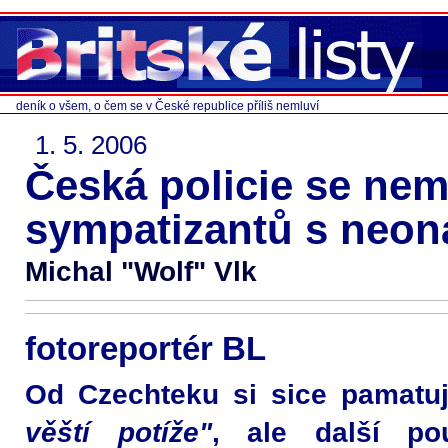
deník o všem, o čem se v České republice příliš nemluví
1. 5. 2006
Česká policie se nemě
sympatizantů s neon
Michal "Wolf" Vlk
fotoreportér BL
Od Czechteku si sice pamatu
věští potíže"
, ale další po