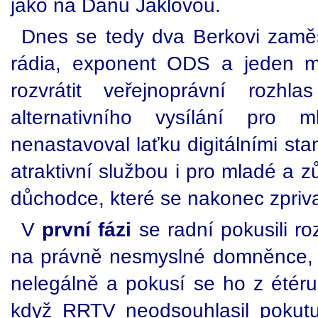
jako na Danu Jaklovou.
Dnes se tedy dva Berkovi zaměs
rádia, exponent ODS a jeden me
rozvrátit veřejnoprávní rozh
alternativního vysílání pro
nenastavoval laťku digitálními stan
atraktivní službou i pro mladé a 
důchodce, které se nakonec zpriva
V
první fázi
se radní pokusili roz
na právně nesmyslné domněnce, 
nelegálně a pokusí se ho z étéru
když RRTV neodsouhlasil pokutu