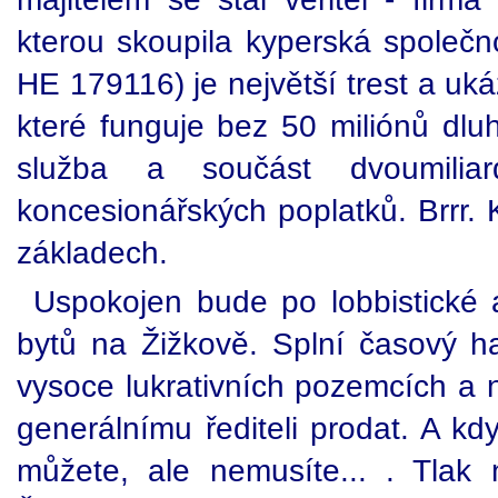
kterou skoupila kyperská společ
HE 179116) je největší trest a uká
které funguje bez 50 miliónů dluh
služba a součást dvoumilia
koncesionářských poplatků. Brrr. K
základech.
Uspokojen bude po lobbistické a
bytů na Žižkově. Splní časový 
vysoce lukrativních pozemcích a 
generálnímu řediteli prodat. A kd
můžete, ale nemusíte... . Tlak