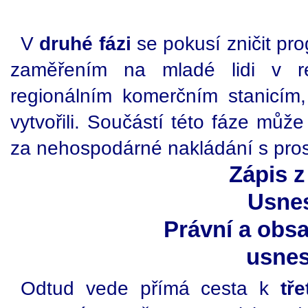
V
druhé fázi
se pokusí zničit pr
zaměřením na mladé lidi v r
regionálním komerčním stanicím, 
vytvořili. Součástí této fáze můž
za nehospodárné nakládání s pros
Zápis z
Usnes
Právní a obs
usnes
Odtud vede přímá cesta k
tře