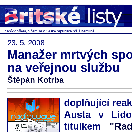
deník o všem, o čem se v České republice příliš nemluví
23. 5. 2008
Manažer mrtvých spo
na veřejnou službu
Štěpán Kotrba
doplňující rea
Austa v Lido
titulkem
"Ra