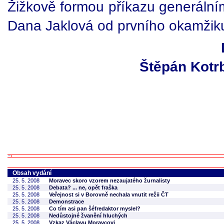
Žižkově formou příkazu generálním
Dana Jaklová od prvního okamžiku,
Štěpán Kotr
Obsah vydání
25. 5. 2008
Moravec skoro vzorem nezaujatého žurnalisty
25. 5. 2008
Debata? ... ne, opět fraška
25. 5. 2008
Veřejnost si v Borovně nechala vnutit režii ČT
25. 5. 2008
Demonstrace
25. 5. 2008
Co tím asi pan šéfredaktor myslel?
25. 5. 2008
Nedůstojné žvanění hluchých
25. 5. 2008
Vzkaz Václavu Moravcovi