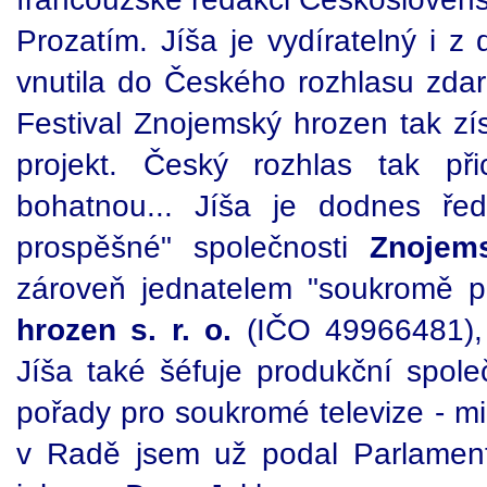
Prozatím. Jíša je vydíratelný i z
vnutila do Českého rozhlasu zda
Festival Znojemský hrozen tak zí
projekt. Český rozhlas tak př
bohatnou... Jíša je dodnes řed
prospěšné" společnosti
Znojems
zároveň jednatelem "soukromě p
hrozen s. r. o.
(IČO 49966481), 
Jíša také šéfuje produkční spole
pořady pro soukromé televize - m
v Radě jsem už podal Parlament