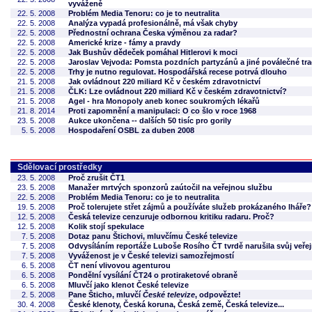
vyváženě
22. 5. 2008
Problém Media Tenoru: co je to neutralita
22. 5. 2008
Analýza vypadá profesionálně, má však chyby
22. 5. 2008
Přednostní ochrana Česka výměnou za radar?
22. 5. 2008
Americké krize - fámy a pravdy
22. 5. 2008
Jak Bushův dědeček pomáhal Hitlerovi k moci
22. 5. 2008
Jaroslav Vejvoda: Pomsta pozdních partyzánů a jiné poválečné tr
22. 5. 2008
Trhy je nutno regulovat. Hospodářská recese potrvá dlouho
21. 5. 2008
Jak ovládnout 220 miliard Kč v českém zdravotnictví
21. 5. 2008
ČLK: Lze ovládnout 220 miliard Kč v českém zdravotnictví?
21. 5. 2008
Agel - hra Monopoly aneb konec soukromých lékařů
21. 8. 2014
Proti zapomnění a manipulaci: O co šlo v roce 1968
23. 5. 2008
Aukce ukončena -- dalších 50 tisíc pro gorily
5. 5. 2008
Hospodaření OSBL za duben 2008
Sdělovací prostředky
23. 5. 2008
Proč zrušit ČT1
23. 5. 2008
Manažer mrtvých sponzorů zaútočil na veřejnou službu
22. 5. 2008
Problém Media Tenoru: co je to neutralita
19. 5. 2008
Proč tolerujete střet zájmů a používáte služeb prokázaného lháře?
12. 5. 2008
Česká televize cenzuruje odbornou kritiku radaru. Proč?
12. 5. 2008
Kolik stojí spekulace
7. 5. 2008
Dotaz panu Štichovi, mluvčímu České televize
7. 5. 2008
Odvysíláním reportáže Luboše Rosího ČT tvrdě narušila svůj veřej
7. 5. 2008
Vyváženost je v České televizi samozřejmostí
6. 5. 2008
ČT není vlivovou agenturou
6. 5. 2008
Pondělní vysílání ČT24 o protiraketové obraně
6. 5. 2008
Mluvčí jako klenot České televize
2. 5. 2008
Pane Šticho, mluvčí
České televize
, odpovězte!
30. 4. 2008
České klenoty, Česká koruna, Česká země, Česká televize...