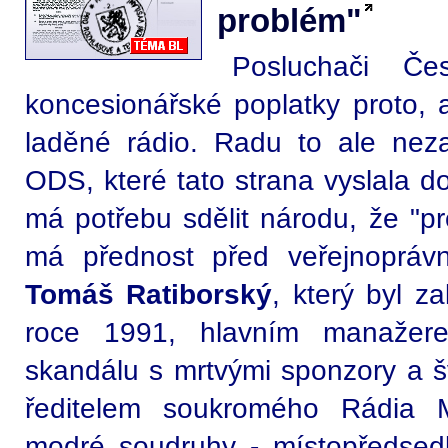
problém"
Posluchači Če
koncesionářské poplatky proto, 
laděné rádio. Radu to ale nez
ODS, které tato strana vyslala 
má potřebu sdělit národu, že "pro
má přednost před veřejnopráv
Tomáš Ratiborský
, který byl 
roce 1991, hlavním manaže
skandálu s mrtvými sponzory a 
ředitelem soukromého Rádia M
modré soudruhy - místopředse