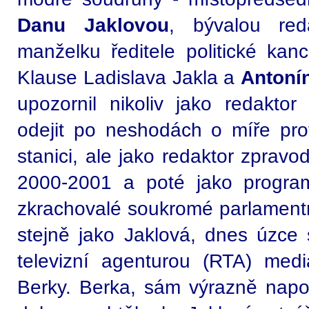
Danu Jaklovou
, bývalou red
manželku ředitele politické kan
Klause Ladislava Jakla a
Antoní
upozornil nikoliv jako redaktor
odejit po neshodách o míře prof
stanici, ale jako redaktor zpravo
2000-2001 a poté jako program
zkrachovalé soukromé parlamentní
stejně jako Jaklová, dnes úzce 
televizní agenturou (RTA) mediá
Berky. Berka, sám výrazně napo