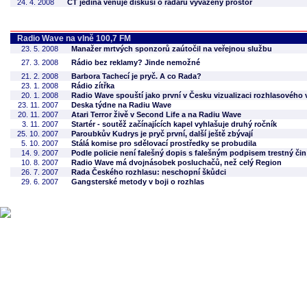
24. 4. 2008
ČT jediná věnuje diskusi o radaru vyvážený prostor
Radio Wave na vlně 100,7 FM
23. 5. 2008
Manažer mrtvých sponzorů zaútočil na veřejnou službu
27. 3. 2008
Rádio bez reklamy? Jinde nemožné
21. 2. 2008
Barbora Tachecí je pryč. A co Rada?
23. 1. 2008
Rádio zítřka
20. 1. 2008
Radio Wave spouští jako první v Česku vizualizaci rozhlasového 
23. 11. 2007
Deska týdne na Radiu Wave
20. 11. 2007
Atari Terror živě v Second Life a na Radiu Wave
3. 11. 2007
Startér - soutěž začínajících kapel vyhlašuje druhý ročník
25. 10. 2007
Paroubkův Kudrys je pryč první, další ještě zbývají
5. 10. 2007
Stálá komise pro sdělovací prostředky se probudila
14. 9. 2007
Podle policie není falešný dopis s falešným podpisem trestný čin
10. 8. 2007
Radio Wave má dvojnásobek posluchačů, než celý Region
26. 7. 2007
Rada Českého rozhlasu: neschopní škůdci
29. 6. 2007
Gangsterské metody v boji o rozhlas