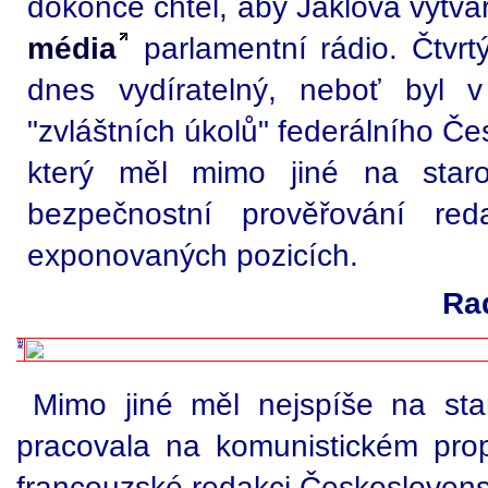
dokonce chtěl, aby Jaklová vytvář
média
parlamentní rádio. Čtvrt
dnes vydíratelný, neboť byl v
"zvláštních úkolů" federálního Č
který měl mimo jiné na staro
bezpečnostní prověřování re
exponovaných pozicích.
Ra
Mimo jiné měl nejspíše na sta
pracovala na komunistickém prop
francouzské redakci Československ