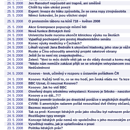
25. 5. 2008
Jen Ransdorf nepůsobil ani trapně, ani směšně
24. 5. 2008
Chtěli by nám ukrást poezii
25. 5. 2008
Expert: Invaze do Iráku způsobila, že se cena ropy ztrojnásobila
25. 5. 2008
Němci šokováni, že jsou všichni stejní
25. 5. 2008
O protestním táboru na kótě 718 -- květen 2008
25. 5. 2008
Akce Greenpeace popuzuje místní lidi
25. 5. 2008
Nová funkce
Britských listů
24. 5. 2008
Univerzita bude nucena ukončit klinickou výuku na školách
24. 5. 2008
Vyjadřuji pochopení pro postoj Akademického senátu
24. 5. 2008
Konec výuky medicíny v Čechách?
24. 5. 2008
Lékaři vyzvali Jana Bednáře k ukončení hladovky, jeho stav je váž
24. 5. 2008
Rusko a Čína odsoudily americký projekt raketové obrany
24. 5. 2008
Ještě že to není nic znepokojivého...
24. 5. 2008
Zelení: "Voni to móc dobře vědi jak se do vlády dostali a komu ma
24. 5. 2008
"Nikdo nám nemůže zakázat přijít se se srbským velvyslancem oso
25. 5. 2008
Nedůslednost
24. 5. 2008
Kosovo - krok, učiněný v rozporu s ústavním pořádkem ČR
24. 5. 2008
Kosovo: Každý tvrdí to, co se mu hodí, jen česká vláda ne: Ta le
24. 5. 2008
BBC Uznat, či neuznat Kosovo?
24. 5. 2008
Kosovo: Jak ho vidí BBC
24. 5. 2008
Otevřený dopis srbskému velvyslanci: Kosovo je Srbsko - navzdor
24. 5. 2008
Kosovo a co dál...?!?
24. 5. 2008
Britský premiér izolován po drastické porážce v anglických doplň
24. 5. 2008
CVVM: S americkým radarem pořád nesouhlasí dvě třetiny občanů, 
23. 5. 2008
Bezmoc mocných?
23. 5. 2008
Tak za prvé: Koncept lidských práv jako obušku byl nahrazen prá
24. 5. 2008
Rozlišujme typy energie
23. 5. 2008
Koncept lidských práv nemá nic společného s jeho mocenským z
23. 5. 2008
Vysvětluji realitu, jak je uplatňována v praxi
23. 5. 2008
Politika lidských práv?