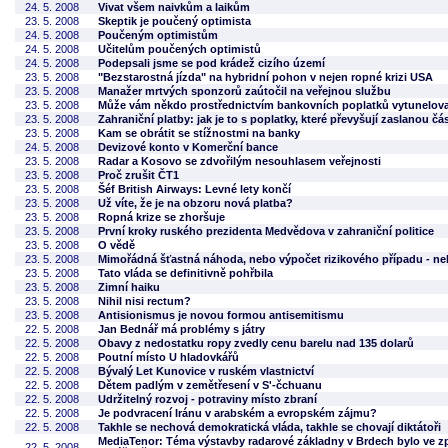
24. 5. 2008
Vivat všem naivkům a laikům
23. 5. 2008
Skeptik je poučený optimista
24. 5. 2008
Poučeným optimistům
24. 5. 2008
Učitelům poučených optimistů
24. 5. 2008
Podepsali jsme se pod krádež cizího území
23. 5. 2008
"Bezstarostná jízda" na hybridní pohon v nejen ropné krizi USA
23. 5. 2008
Manažer mrtvých sponzorů zaútočil na veřejnou službu
23. 5. 2008
Může vám někdo prostřednictvím bankovních poplatků vytunelov
23. 5. 2008
Zahraniční platby: jak je to s poplatky, které převyšují zaslanou č
23. 5. 2008
Kam se obrátit se stížnostmi na banky
24. 5. 2008
Devizové konto v Komerční bance
23. 5. 2008
Radar a Kosovo se zdvořilým nesouhlasem veřejnosti
23. 5. 2008
Proč zrušit ČT1
23. 5. 2008
Šéf British Airways: Levné lety končí
23. 5. 2008
Už víte, že je na obzoru nová platba?
23. 5. 2008
Ropná krize se zhoršuje
23. 5. 2008
První kroky ruského prezidenta Medvědova v zahraniční politice
23. 5. 2008
O vědě
23. 5. 2008
Mimořádná šťastná náhoda, nebo výpočet rizikového případu - nebol
23. 5. 2008
Tato vláda se definitivně pohřbila
23. 5. 2008
Zimní haiku
23. 5. 2008
Nihil nisi rectum?
23. 5. 2008
Antisionismus je novou formou antisemitismu
22. 5. 2008
Jan Bednář má problémy s játry
22. 5. 2008
Obavy z nedostatku ropy zvedly cenu barelu nad 135 dolarů
22. 5. 2008
Poutní místo U hladovkářů
22. 5. 2008
Bývalý Let Kunovice v ruském vlastnictví
22. 5. 2008
Dětem padlým v zemětřesení v S'-čchuanu
22. 5. 2008
Udržitelný rozvoj - potraviny místo zbraní
22. 5. 2008
Je podvracení Iránu v arabském a evropském zájmu?
22. 5. 2008
Takhle se nechová demokratická vláda, takhle se chovají diktátoři
MediaTenor: Téma výstavby radarové základny v Brdech bylo ve zp
22. 5. 2008