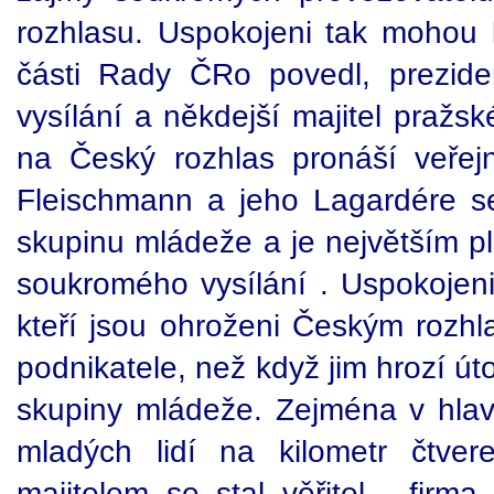
rozhlasu. Uspokojeni tak mohou 
části Rady ČRo povedl, prezide
vysílání a někdejší majitel pražs
na Český rozhlas pronáší veřej
Fleischmann a jeho Lagardére se
skupinu mládeže a je největším p
soukromého vysílání . Uspokojeni
kteří jsou ohroženi Českým rozhl
podnikatele, než když jim hrozí ú
skupiny mládeže. Zejména v hlav
mladých lidí na kilometr čtvere
majitelem se stal věřitel - fir