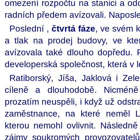
omezení rozpočtu na stanici a odc
radních předem avízovali. Naposl
Poslední ,
čtvrtá fáze
, ve svém k
a tlak na prodej budovy, ve kte
avízovala také dlouho dopředu. P
developerská společnost, která v lo
Ratiborský, Jíša, Jaklová i Zel
cíleně a dlouhodobě. Nicméně t
prozatím neuspěli, i když už odstra
zaměstnance, na které neměl La
kterou nemohl ovlivnit. Následně
zájmy soukromých provozovatelů