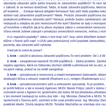
standardy zdravotní péče (péče hrazená ze zdravotního pojištění)? To není 
v zákoně, to se nemusí dodržovat. Takže, to bude zdravotní pojišťovna, která b
při leukémii...... Existuje taková obligátní formulace:“tuto péči Vaše pojistka 
dohled nad zdravotními pojišťovnami? Nikde. Protože zdravotní pojišťovna b
poskytnout potřebnou zdravotní péči? Nemusí, protože budou zaměstnanci zdravo
nedopustí a odejdou do jiné nemocnice!!! Ale kam? Bavíme se tady o monopolu
už hovoříme o lékařích tak je tu přece chystaný zákon o univerzitních nemocnicí
Včera ministr Julínek ustoupil v privatizaci univerzitních nemocnic, mohou z nic
A co regulační poplatky? Jakou v tom hrají roli? Jsou velmi důležitým kroke
běžné v řízené péči např. v USA) jako jednorázový roční poplatek (deductible)
pacienta, aby zdravotní péči vyhledal.
A teď jak to uvést do praxe?
1. krok
– založit si akciovou zdravotní pojišťovnu.To není problém. Od 1.4.0
2. krok
– zaregistrovat nejméně 50.000 pojištěnců – žádný problém. Zaměstnan
najatou agenturu, která na Ostravsku obchází sídliště a přemlouvá lidi na ulici,
na jejich nákup, pokud se na místě zaregistrují.
3. krok
– zprivatizovat si nemocnice a ostatní komplement (laboratoře, lékár
dodávající léčiva a zdravot. materiál (Repharm a.s.), rentgen (Radioterapie a.s.) ,
4. krok
– zprivatizovat primární péči a ambulantní specialisty. To je problém, p
je pohltí řetězce a tak si kovaný Agelovec MUDr. Marek Potysz založí v dubnu 
rozhodně nemá s Agelem nic společného (do ledna 08 byl předsedou představenstv
v ten moment nastupují na scénu dva lidé – Ing. Miroslav Zámečník a MUDr. T
společností s řízenou péčí, zachrání si tím svoji privátní praxi. Ing. Miroslav
praktické lékaře. Druhá skupina MUDr. Tomáše Macháčka se orientuje více na p