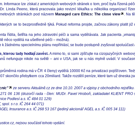
ím. Informace lze získat z amerických webových stránek o tom, proč byla řízená pé
 Linda Peeno, která pracovala jako revizní lékařka u několika organizací říz
ternetových stránkách pod názvem
Managed care Ethics: The close view
. Na tě
erých se to bezprostředně týká. Pokud reforma projde, začnou zákony platit již od
nta řídila, šetřila na jeho zdravotní péči a sama vydělávala. Jak pacienta „vma
eště něco vydělá na ušetřené péči – možná).
 k žádnému specielnímu plánu nepřihlásí, se bude postupně zvyšovat spoluúčast a
, kterou tady hodlají zavést.
A mimo to, si sami zjišťujte na cizojazyčných webov
občanů nefunguje nikde na světě – ani v USA, jak se u nás mylně uvádí. V souča
že průměrná rodina má v ČR 4 členy) vydělá 10000 Kč na privatizaci pojišťoven. Te
2007 skončilo přebytkem cca 20miliard. Takže rozdělí peníze, které tam už dneska 
cnic"
ze serveru Aktuálně.cz ze dne 10.10. 2007 a výpisy z obchodního rejstříku
 IČ 271 06 136 (dozorčí rada - člen: MUDr. Pavel Hroboň, zakladatel KLIENT PRO
ce Podlesí a.s. IČ 484 01 129)
pol. s r.o. IČ 264 44 071)
GEL Insurance a.s. IČ 268 53 167 (jediný akcionář AGEL a.s. IČ 005 34 111)
stice.cz, nejsou součástí tohoto vydání.