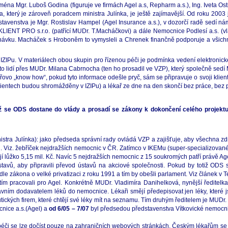
éna Mgr. Luboš Godina (figuruje ve firmách Agel a.s, Repharm a.s.), Ing. Iveta Ost
terý je zároveň poradcem ministra Julínka, je ještě zajímavější. Od roku 2003 
avenstva je Mgr. Rostislav Hampel (Agel Insurance a.s.), v dozorčí radě sedí n
 KLIENT PRO s.r.o. (patřící MUDr. T.Macháčkovi) a dále Nemocnice Podlesí a.s. (v
jednávku. Macháček s Hroboněm to vymysleli a Chrenek finančně podporuje a všic
y IZIPu. V materiálech obou skupin pro řízenou péči je podmínka vedení elektroni
hto lidí přes MUDr. Milana Cabrnocha (ten ho prosadil ve VZP), který společně sedí
řovo „know how“, pokud tyto informace odešle pryč, sám se připravuje o svoji klie
cientech budou shromážděny v IZIPu) a lékař ze dne na den skončí bez práce, bez 
, až se ODS dostane do vlády a prosadí se zákony k dokončení celého projek
istra Julínka): jako předseda správní rady ovládá VZP a zajišťuje, aby všechna zd
. Viz. žebříček nejdražších nemocnic v ČR. Zatímco v IKEMu (super-specializované p
tojí lůžko 5,15 mil. Kč. Navíc 5 nejdražších nemocnic z 15 soukromých patří právě Ag
tavů, aby připravili převod ústavů na akciové společnosti. Pokud by totiž ODS s
odle zákona o velké privatizaci z roku 1991 a tím by obešli parlament. Viz článek 
dtím pracovali pro Agel. Konkrétně MUDr. Vladimíra Danihelková, nynější ředitel
 hlavním dodavatelem léků do nemocnice. Lékaři smějí předepisovat jen léky, kter
utických firem, které chtějí své léky mít na seznamu. Tím druhým ředitelem je MUDr
nice a.s.(Agel) a
od 6/05 – 7/07
byl předsedou představenstva Vítkovické nemocnic
é péči se lze dočíst pouze na zahraničních webových stránkách. Českým lékařům se