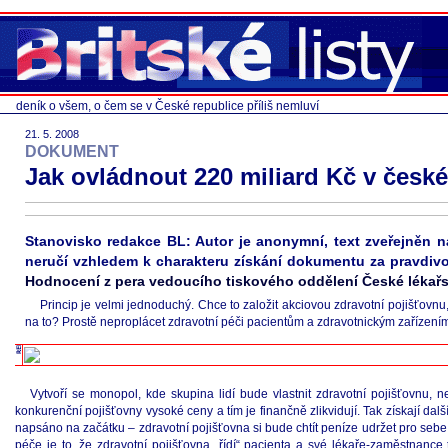
deník o všem, o čem se v České republice příliš nemluví
21. 5. 2008
DOKUMENT
Jak ovládnout 220 miliard Kč v české
Stanovisko redakce BL: Autor je anonymní, text zveřejněn 
neručí vzhledem k charakteru získání dokumentu za pravdivos
Hodnocení z pera vedoucího tiskového oddělení České léka
Princip je velmi jednoduchý. Chce to založit akciovou zdravotní pojišťovn
na to? Prostě neproplácet zdravotní péči pacientům a zdravotnickým zařízením
Vytvoří se monopol, kde skupina lidí bude vlastnit zdravotní pojišťovnu, 
konkurenční pojišťovny vysoké ceny a tím je finančně zlikvidují. Tak získají dal
napsáno na začátku – zdravotní pojišťovna si bude chtít peníze udržet pro se
péče je to, že zdravotní pojišťovna „řídí“ pacienta a své lékaře-zaměstnance