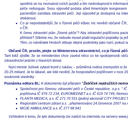
spoléhá se na neznalost cizích jazyků a tím nedostupnost k informac
péče nefunguje. Svou výpověď podala před Americkým kongresem Dr.
pacientům zamítala zdravotní péči. Její výpověď je dostupná na in
shlédnout.
Co je nepodstatnější, že o řízené péči vůbec nic nevědí občané ČR, kt
v ČR.
K čemu zdravotní plán „řízené péče“? Aby zdravotní pojišťovna pacie
přihlásil? Slíbíme mu, že nebude muset platit regulační poplatky (a j
Těm, co náměstek Hroboň slibuje stejné podmínky jako nyní, pokud se
Občané ČR, prosím, ptejte se Ministerstva zdravotnictví, co je řízená péče
Tam totiž zjistíte, že se ministerstvo chce zavést něco co ke spokojenosti 
zdravotnictví jedním z hlavních témat.
Nyní ministr Julínek vytasil trumf z rukávu – průměrná rodina (nemyslím si 
20-25 miliard. Je to lákavé, ale lidé nevědí, že hospodaření pojišťoven v roce 
soukromé vlastníky.
Poznámka editora BL:
K dokumentu byl připojen
"Žebříček nejdražších nemo
Společnost pro řízenou zdravotní péči v České republice, o.p.s. "
pojišťovna IČ 476 72 234, EUROMEDNET a.s. IČ 619 74 749, Nemocni
PLANTA MEDICA, a.s. IČ 271 70 551 (jediný akcionář CITY PROJECT, s
Regionální centrum zdraví a.s. , přejmenováno 24.července 2007 na A
MOJE AMBULANCE a.s. IČ 277 98 941
Vzhledem k tomu, že tyto dokumenty lze nalézt na internetu na serveru www.ju