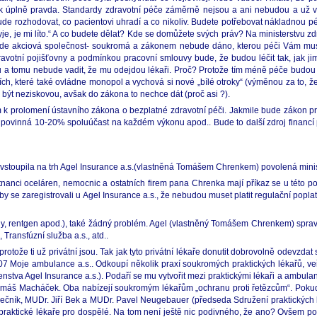
tak úplně pravda. Standardy zdravotní péče záměrně nejsou a ani nebudou a už
ude rozhodovat, co pacientovi uhradí a co nikoliv. Budete potřebovat nákladnou péč
nekryje, je mi líto.“ A co budete dělat? Kde se domůžete svých práv? Na ministerstvu
ude akciová společnost- soukromá a zákonem nebude dáno, kterou péči Vám musí u
tní pojišťovny a podmínkou pracovní smlouvy bude, že budou léčit tak, jak jim z
 a tomu nebude vadit, že mu odejdou lékaři. Proč? Protože tím méně péče budou p
ch, které také ovládne monopol a vychová si nové „bílé otroky“ (výměnou za to, že j
h být neziskovou, avšak do zákona to nechce dát (proč asi ?).
m k prolomení ústavního zákona o bezplatné zdravotní péči. Jakmile bude zákon pr
, povinná 10-20% spoluúčast na každém výkonu apod.. Bude to další zdroj financí p
8 vstoupila na trh Agel Insurance a.s.(vlastněná Tomášem Chrenkem) povolená minis
ci oceláren, nemocnic a ostatních firem pana Chrenka mají příkaz se u této pojiš
 aby se zaregistrovali u Agel Insurance a.s., že nebudou muset platit regulační pop
ny, rentgen apod.), také žádný problém. Agel (vlastněný Tomášem Chrenkem) spravuje
 Transfúzní služba a.s., atd..
rotože ti už privátní jsou. Tak jak tyto privátní lékaře donutit dobrovolně odevzdat sv
07 Moje ambulance a.s.. Odkoupí několik praxí soukromých praktických lékařů, ve
a Agel Insurance a.s.). Podaří se mu vytvořit mezi praktickými lékaři a ambulantn
omáš Macháček. Oba nabízejí soukromým lékařům „ochranu proti řetězcům“. Pokud 
 Zámečník, MUDr. Jiří Bek a MUDr. Pavel Neugebauer (předseda Sdružení praktických 
raktické lékaře pro dospělé. Na tom není ještě nic podivného, že ano? Ovšem pok