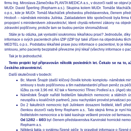
firmu Ing. Miroslava Zámečníka PLANTA MEDICA a.s., v dozorčí radě se objeví jm
MUDr. David Šperling (Repharm a.s.). Skupina kolem MUDr. Tomáše Macháčka, k
o.p.s., kde je MUDr. Tomáš Macháček předsedou představenstva, členem předst
Hroboň – náměstek ministra Julínka. Zakladatelem této společnosti byla firma
propojení s ministerstvem zdravotnictví, které chystá reformní zákony na ob
zdravotní pojišťovny, protože tam se budou peníze shromažďovat.
Stále je tu otázka, jak vyvlastní soukromou lékařskou praxi? Jednoduše, dík
informace o svých pacientech přes IZIP (IZIP byl také zřízen na objednávku těc
MEDTEL o.p.s.. Podstatou lékařské praxe jsou informace o pacientovi, to je léka
smlouvu, jeho pacienty bezplatně převezme jiný lékař (všechny informace o pa
Tak je to jednoduché.
Tento projekt byl připravován několik posledních let. Čekalo se na to
českého zdravotnictví.
Další skutečnosti v bodech:
Bc. Marek Šnajdr (další klíčový člověk tohoto komplotu- náměstek min
smlouvy s touto pojišťovnou a tím nadstandardní přísun peněz za péči
lůžku za rok 3,96 mil. Kč tak v Nemocnici Třinec Podlesí a.s. (Agel) s
Náměstek Šnajdr nařídil ředitelům fakultních nemocnic a státních ús
neuspěla u koaličních partnerů, jsou nachystáni provést privatizaci p
Do 2 fakultních nemocnic byli Julínkem dosazeni ředitelé, kteří pře
členkou dozorčí rady firmy Repharm a.s.. Tato stejná firma je nyní
ředitelstvím nemocnice a to také kasíruje veškeré provize od farmace
Od 12/02 – 8/03
byl členem představenstva Karvinské hornické nemoc
Repharm a.s.
Některá fakta o systému řízené péče: ty pravdivé informace o řízen