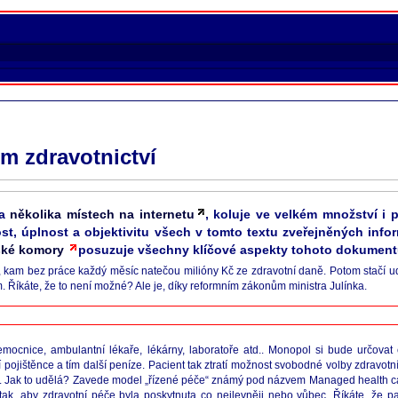
m zdravotnictví
na
několika místech na internetu
, koluje ve velkém množství i 
t, úplnost a objektivitu všech v tomto textu zveřejněných infor
řské komory
posuzuje všechny klíčové aspekty tohoto dokument
u, kam bez práce každý měsíc natečou milióny Kč ze zdravotní daně. Potom stačí ud
. Říkáte, že to není možné? Ale je, díky reformním zákonům ministra Julínka.
nemocnice, ambulantní lékaře, lékárny, laboratoře atd.. Monopol si bude určovat
ší pojištěnce a tím další peníze. Pacient tak ztratí možnost svobodné volby zdravot
be. Jak to udělá? Zavede model „řízené péče“ známý pod názvem Managed health ca
 tak, aby zdravotní péče byla poskytnuta co nejlevněji nebo vůbec. Říkáte, že p