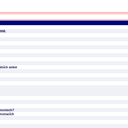
008.
lních anket
onnostech?
nstracích