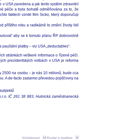
če v USA zavedena a jak tento systém zdravotní
ené péče a byla bohatě odměňována za to, že
chto faktech vznikl film Sicko, který doporučuji
 příštího roku a radikálně to změní životy lidí
nipulovat“ aby se k tomuto plánu ŘP dobrovolně
 paušální platby – viz USA „deductables“.
ých stránkách veškeré informace o řízené péči.
sných prezidentských volbách v USA je reforma
dy 2500 na osobu – je nás 10 milionů, bude cca
jsou. A de-facto zadarmo převedou pojišťovny na
 subjektů
 s.r.o. IČ 261 38 883, Hutnická zaměstnanecká
Vytisknout
Poslat e-mailem