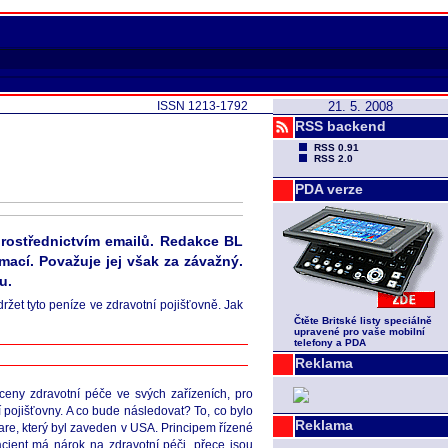
ISSN 1213-1792
21. 5. 2008
RSS backend
RSS 0.91
RSS 2.0
PDA verze
prostřednictvím emailů. Redakce BL
mací. Považuje jej však za závažný.
u.
ržet tyto peníze ve zdravotní pojišťovně. Jak
Čtěte Britské listy speciálně
upravené pro vaše mobilní
telefony a PDA
Reklama
 ceny zdravotní péče ve svých zařízeních, pro
ní pojišťovny. A co bude následovat? To, co bylo
Reklama
re, který byl zaveden v USA. Principem řízené
acient má nárok na zdravotní péči, přece jsou