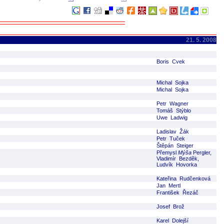
21. 5. 2008
Boris Cvek
Michal Sojka
Michal Sojka
Petr Wagner
Tomáš Stýblo
Uwe Ladwig
Ladislav Žák
Petr Tuček
Štěpán Steiger
Přemysl
Mýša
Pergler,
Vladimír Bezděk,
Ludvík Hovorka
Kateřina Rudčenková
Jan Mertl
František Řezáč
Josef Brož
Karel Dolejší