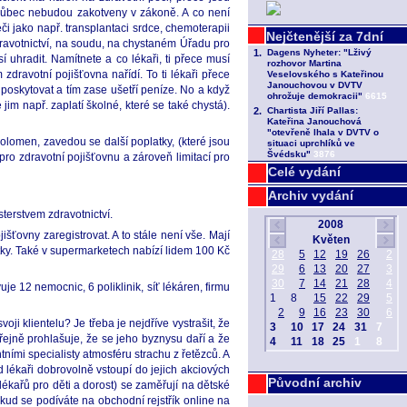
 vůbec nebudou zakotveny v zákoně. A co není
i jako např. transplantaci srdce, chemoterapii
 zdravotnictví, na soudu, na chystaném Úřadu pro
hradit. Namítnete a co lékaři, ti přece musí
dravotní pojišťovna nařídí. To ti lékaři přece
oskytovat a tím zase ušetří peníze. No a když
im např. zaplatí školné, které se také chystá).
olomen, zavedou se další poplatky, (které jsou
ro zdravotní pojišťovnu a zároveň limitací pro
Celé vydání
Archiv vydání
terstvem zdravotnictví.
ťovny zaregistrovat. A to stále není vše. Mají
latky. Také v supermarketech nabízí lidem 100 Kč
 12 nemocnic, 6 poliklinik, síť lékáren, firmu
oji klientelu? Je třeba je nejdříve vystrašit, že
řejně prohlašuje, že se jeho byznysu daří a že
ími specialisty atmosféru strachu z řetězců. A
lékaři dobrovolně vstoupí do jejich akciových
Původní archiv
lékařů pro děti a dorost) se zaměřují na dětské
ud se podíváte na obchodní rejstřík online na