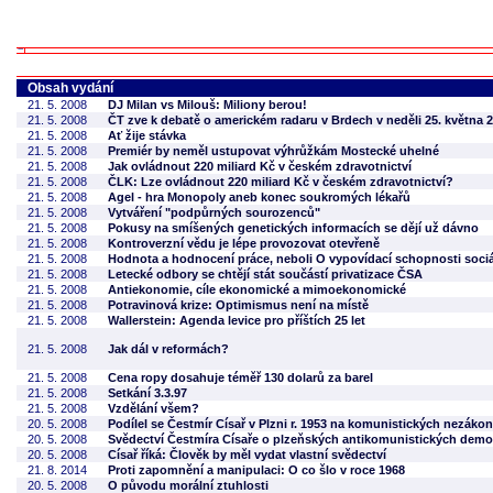
Obsah vydání
21. 5. 2008
DJ Milan vs Milouš: Miliony berou!
21. 5. 2008
ČT zve k debatě o americkém radaru v Brdech v neděli 25. května 2
21. 5. 2008
Ať žije stávka
21. 5. 2008
Premiér by neměl ustupovat výhrůžkám Mostecké uhelné
21. 5. 2008
Jak ovládnout 220 miliard Kč v českém zdravotnictví
21. 5. 2008
ČLK: Lze ovládnout 220 miliard Kč v českém zdravotnictví?
21. 5. 2008
Agel - hra Monopoly aneb konec soukromých lékařů
21. 5. 2008
Vytváření "podpůrných sourozenců"
21. 5. 2008
Pokusy na smíšených genetických informacích se dějí už dávno
21. 5. 2008
Kontroverzní vědu je lépe provozovat otevřeně
21. 5. 2008
Hodnota a hodnocení práce, neboli O vypovídací schopnosti sociá
21. 5. 2008
Letecké odbory se chtějí stát součástí privatizace ČSA
21. 5. 2008
Antiekonomie, cíle ekonomické a mimoekonomické
21. 5. 2008
Potravinová krize: Optimismus není na místě
21. 5. 2008
Wallerstein: Agenda levice pro příštích 25 let
21. 5. 2008
Jak dál v reformách?
21. 5. 2008
Cena ropy dosahuje téměř 130 dolarů za barel
21. 5. 2008
Setkání 3.3.97
21. 5. 2008
Vzdělání všem?
20. 5. 2008
Podílel se Čestmír Císař v Plzni r. 1953 na komunistických nezák
20. 5. 2008
Svědectví Čestmíra Císaře o plzeňských antikomunistických demo
20. 5. 2008
Císař říká: Člověk by měl vydat vlastní svědectví
21. 8. 2014
Proti zapomnění a manipulaci: O co šlo v roce 1968
20. 5. 2008
O původu morální ztuhlosti