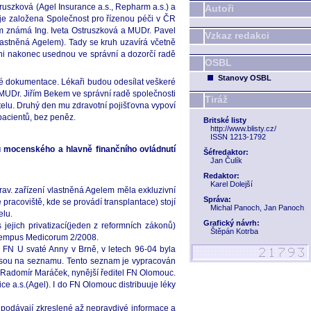
ruszková (Agel Insurance a.s., Repharm a.s.) a
Autoři
je založena Společnost pro řízenou péči v ČR
ám známá Ing. Iveta Ostruszková a MUDr. Pavel
Vzkaz redakci
lastněná Agelem). Tady se kruh uzavírá včetně
hni nakonec usednou ve správní a dozorčí radě
OSBL
Stanovy OSBL
cké dokumentace. Lékaři budou odesílat veškeré
 MUDr. Jiřím Bekem ve správní radě společnosti
Tiráž
ntelu. Druhý den mu zdravotní pojišťovna vypoví
pacientů, bez peněz.
Britské listy
http://www.blisty.cz/
ISSN 1213-1792
tu mocenského a hlavně finančního ovládnutí
Šéfredaktor:
Jan Čulík
Redaktor:
Karel Dolejší
rav. zařízení vlastněná Agelem měla exkluzivní
Správa:
racoviště, kde se provádí transplantace) stojí
Michal Panoch, Jan Panoch
elu.
Grafický návrh:
 jejich privatizací(jeden z reformních zákonů)
Štěpán Kotrba
v Tempus Medicorum 2/2008.
ka FN U svaté Anny v Brně, v letech 96-04 byla
é jsou na seznamu. Tento seznam je vypracován
. Radomír Maráček, nynější ředitel FN Olomouc.
e a.s.(Agel). I do FN Olomouc distribuuje léky
 podávají zkreslené až nepravdivé informace a