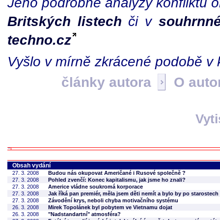
Jeho podrobné analýzy konfliktů 
Britských listech
či v
souhrnné
techno.cz
Vyšlo v mírně zkrácené podobě v 
články autora
O auto
Vyt
Obsah vydání
27. 3. 2008
Budou nás okupovat Američané i Rusové společně ?
27. 3. 2008
Pohled zvenčí: Konec kapitalismu, jak jsme ho znali?
27. 3. 2008
Americe vládne soukromá korporace
27. 3. 2008
Jak říká pan premiér, měla jsem děti nemít a bylo by po starostech
27. 3. 2008
Závodění krys, neboli chyba motivačního systému
26. 3. 2008
Mirek Topolánek byl pobytem ve Vietnamu dojat
26. 3. 2008
"Nadstandartní" atmosféra?