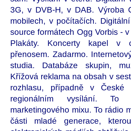
3G, v DVB-H, v DAB. Výroba C
mobilech, v počítačích. Digitál
source formátech Ogg Vorbis - v kv
Plakáty. Koncerty kapel v
přenosem. Zadarmo. Internetov
studia. Databáze skupin, muzi
Křížová reklama na obsah v ses
rozhlasu, případně v České t
regionálním vysílání. To 
marketingového mixu. To rádio m
části mladé generace, kter