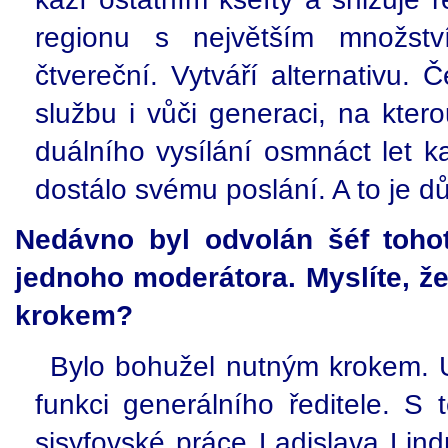
regionu s největším množst
čtvereční. Vytváří alternativu. 
službu i vůči generaci, na kter
duálního vysílání osmnáct let k
dostálo svému poslání. A to je d
Nedávno byl odvolán šéf tohot
jednoho moderátora. Myslíte, ž
krokem?
Bylo bohužel nutným krokem. U
funkci generálního ředitele. S
sisyfovské práce Ladislava Lin