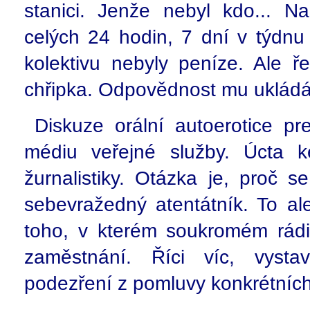
stanici. Jenže nebyl kdo... Na
celých 24 hodin, 7 dní v týdn
kolektivu nebyly peníze. Ale ř
chřipka. Odpovědnost mu ukládá
Diskuze orální autoerotice p
médiu veřejné služby. Úcta k
žurnalistiky. Otázka je, proč 
sebevražedný atentátník. To a
toho, v kterém soukromém rádiu
zaměstnání. Říci víc, vyst
podezření z pomluvy konkrétníc