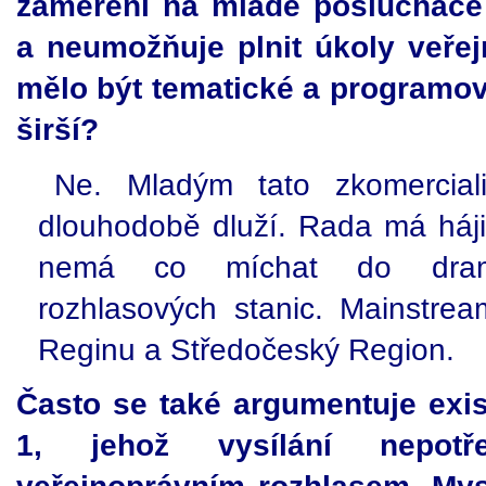
zaměření na mladé posluchače 
a neumožňuje plnit úkoly veřej
mělo být tematické a programo
širší?
Ne. Mladým tato zkomercial
dlouhodobě dluží. Rada má hájit
nemá co míchat do dramat
rozhlasových stanic. Mainstre
Reginu a Středočeský Region.
Často se také argumentuje exi
1, jehož vysílání nepotř
veřejnoprávním rozhlasem. Mysl