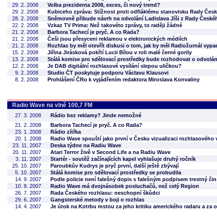
29. 2. 2008
Volba prezidenta 2008, exces, či nový trend?
29. 2. 2008
Kubiceho zpráva: Stížnost proti odfláklému stanovisku Rady Čes
28. 2. 2008
Sněmovně přibude návrh na odvolání Ladislava Jíši z Rady České
22. 2. 2008
Vzkaz TV Prima: Než takovéto zprávy, to raději žádné
21. 2. 2008
Barbora Tachecí je pryč. A co Rada?
21. 2. 2008
Češi jsou přesyceni reklamou v elektronických médiích
21. 2. 2008
Rozhlas by měl otevřít diskusi o tom, jak by měl Radiožurnál vypa
15. 2. 2008
Jiřina Jirásková pokřtí Lucii Bílou v roli malé černé gorily
13. 2. 2008
Stálá komise pro sdělovací prostředky bude rozhodovat o odvolán
12. 2. 2008
Je DAB digitální rozhlasové vysílání slepou uličkou?
9. 2. 2008
Studio ČT poskytuje podporu Václavu Klausovi
8. 2. 2008
Prohlášení ČRo k vyjádřením redaktora Miroslava Konvaliny
Radio Wave na vlně 100,7 FM
27. 3. 2008
Rádio bez reklamy? Jinde nemožné
21. 2. 2008
Barbora Tachecí je pryč. A co Rada?
23. 1. 2008
Rádio zítřka
20. 1. 2008
Radio Wave spouští jako první v Česku vizualizaci rozhlasového 
23. 11. 2007
Deska týdne na Radiu Wave
20. 11. 2007
Atari Terror živě v Second Life a na Radiu Wave
3. 11. 2007
Startér - soutěž začínajících kapel vyhlašuje druhý ročník
25. 10. 2007
Paroubkův Kudrys je pryč první, další ještě zbývají
5. 10. 2007
Stálá komise pro sdělovací prostředky se probudila
14. 9. 2007
Podle policie není falešný dopis s falešným podpisem trestný čin
10. 8. 2007
Radio Wave má dvojnásobek posluchačů, než celý Region
26. 7. 2007
Rada Českého rozhlasu: neschopní škůdci
29. 6. 2007
Gangsterské metody v boji o rozhlas
14. 4. 2007
Je útok na Kotrbu mstou za jeho kritiku amerického radaru a za 