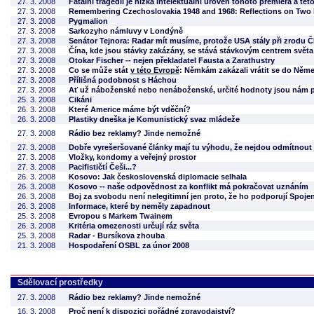
27. 3. 2008
Fatální tragedií je nízká intelektuální úroveň tohoto premiéra a tét
27. 3. 2008
Remembering Czechoslovakia 1948 and 1968: Reflections on Two P
27. 3. 2008
Pygmalion
27. 3. 2008
Sarkozyho námluvy v Londýně
27. 3. 2008
Senátor Tejnora: Radar mít musíme, protože USA stály při zrodu Č
27. 3. 2008
Čína, kde jsou stávky zakázány, se stává stávkovým centrem světa
27. 3. 2008
Otokar Fischer -- nejen překladatel Fausta a Zarathustry
27. 3. 2008
Co se může stát
v této Evropě
: Němkám zakázali vrátit se do Něm
27. 3. 2008
Přílišná podobnost s Háchou
27. 3. 2008
Ať už náboženské nebo nenáboženské, určité hodnoty jsou nám 
25. 3. 2008
Cikáni
26. 3. 2008
Které Americe máme být vděční?
26. 3. 2008
Plastiky dneška je Komunistický svaz mládeže
27. 3. 2008
Rádio bez reklamy? Jinde nemožné
27. 3. 2008
Dobře vyrešeršované články mají tu výhodu, že nejdou odmítnout
27. 3. 2008
Vložky, kondomy a veřejný prostor
27. 3. 2008
Pacifističtí Češi...?
26. 3. 2008
Kosovo: Jak československá diplomacie selhala
26. 3. 2008
Kosovo -- naše odpovědnost za konflikt má pokračovat uznáním
26. 3. 2008
Boj za svobodu není nelegitimní jen proto, že ho podporují Spojen
26. 3. 2008
Informace, které by neměly zapadnout
25. 3. 2008
Evropou s Markem Twainem
26. 3. 2008
Kritéria omezenosti určují ráz světa
25. 3. 2008
Radar - Bursíkova zhouba
21. 3. 2008
Hospodaření OSBL za únor 2008
Sdělovací prostředky
27. 3. 2008
Rádio bez reklamy? Jinde nemožné
16. 3. 2008
Proč není k dispozici pořádné zpravodajství?