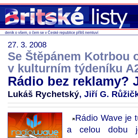
deník o všem, o čem se v České republice příliš nemluví
27. 3. 2008
Se Štěpánem Kotrbou 
v kulturním týdeníku A
Rádio bez reklamy? 
Lukáš Rychetský
, Jiří G. Růžič
Rádio Wave je t
a celou dobu j