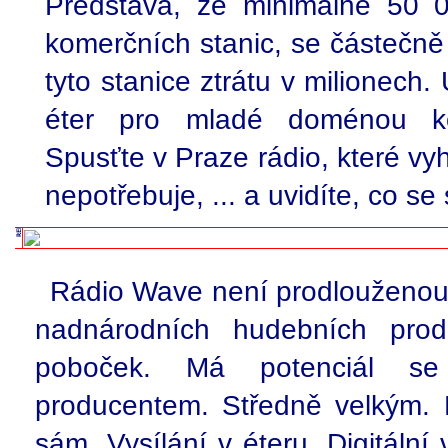
Představa, že minimálně 50 0
komerčních stanic, se částečně
tyto stanice ztrátu v milionech.
éter pro mladé doménou ko
Spusťte v Praze rádio, které vy
nepotřebuje, ... a uvidíte, co se
Rádio Wave není prodlouženou
nadnárodních hudebních prod
poboček. Má potenciál s
producentem. Středně velkým. 
sám. Vysílání v éteru. Digitální