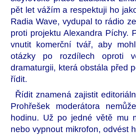
pět let vážím a respektuji ho jak
Radia Wave, vydupal to rádio z
proti projektu Alexandra Píchy. P
vnutit komerční tvář, aby mohl
otázky po rozdílech oproti v
dramaturgii, která obstála před p
řídit.
Řídit znamená zajistit editoriá
Prohřešek moderátora nemůže v
hodinu. Už po jedné větě mu m
nebo vypnout mikrofon, odvést h