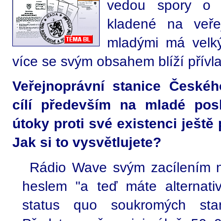
vedou spory o 
kladené na veře
mladými má velký
více se svým obsahem blíží přívlas
Veřejnoprávní stanice Českéh
cílí především na mladé pos
útoky proti své existenci ještě
Jak si to vysvětlujete?
Rádio Wave svým zacílením 
heslem "a teď máte alternativ
status quo soukromých sta