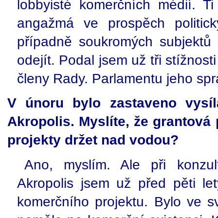
lobbyisté komerčních médií. Ti
angažmá ve prospěch politick
případně soukromých subjektů 
odejít. Podal jsem už tři stížnost
členy Rady. Parlamentu jeho spra
V únoru bylo zastaveno vysíl
Akropolis. Myslíte, že grantová
projekty držet nad vodou?
Ano, myslím. Ale při konzu
Akropolis jsem už před pěti le
komerčního projektu. Bylo ve s