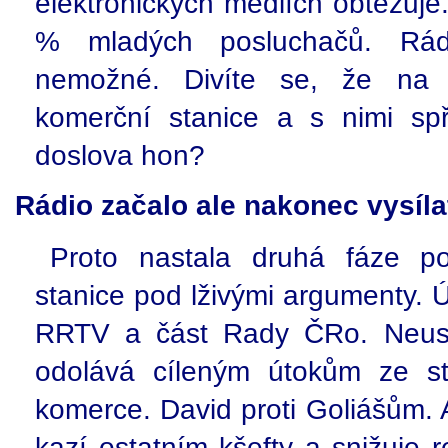
elektronických médiích obtěžuje
% mladých posluchačů. Rád
nemožné. Divíte se, že na
komerční stanice a s nimi spř
doslova hon?
Rádio začalo ale nakonec vysílat 
Proto nastala druhá fáze po
stanice pod lživými argumenty. Úča
RRTV a část Rady ČRo. Neuspě
odolává cíleným útokům ze str
komerce. David proti Goliášům. 
kazí ostatním kšefty a snižuje 