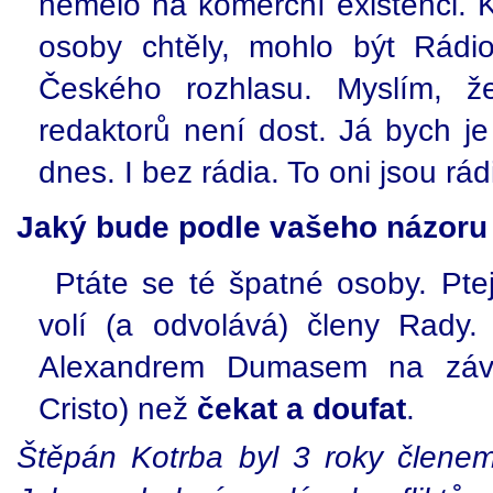
nemělo na komerční existenci. K
osoby chtěly, mohlo být Rádio
Českého rozhlasu. Myslím, 
redaktorů není dost. Já bych je
dnes. I bez rádia. To oni jsou rá
Jaký bude podle vašeho názoru
Ptáte se té špatné osoby. Pte
volí (a odvolává) členy Rady
Alexandrem Dumasem na záv
Cristo) než
čekat a doufat
.
Štěpán Kotrba byl 3 roky člene