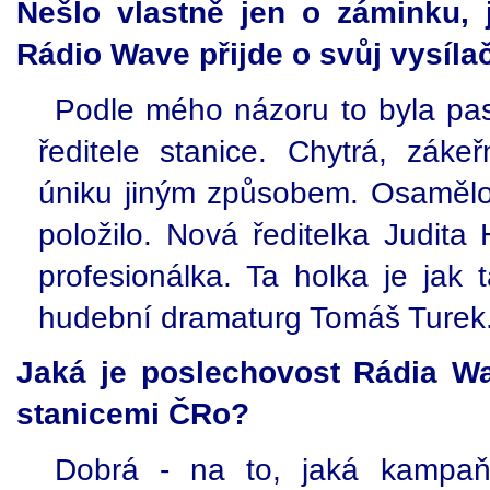
Nešlo vlastně jen o záminku, 
Rádio Wave přijde o svůj vysíla
Podle mého názoru to byla past
ředitele stanice. Chytrá, záke
úniku jiným způsobem. Osamělo
položilo. Nová ředitelka Judita
profesionálka. Ta holka je jak 
hudební dramaturg Tomáš Turek
Jaká je poslechovost Rádia Wa
stanicemi ČRo?
Dobrá - na to, jaká kampaň