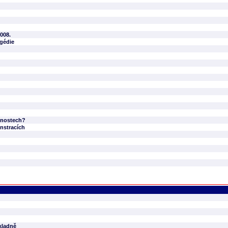
008.
agédie
onnostech?
nstracích
kladně