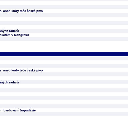
s, aneb kudy teče české pivo
onných radarů
 raketám v Kongresu
s, aneb kudy teče české pivo
onných radarů
bombardování Jugoslávie