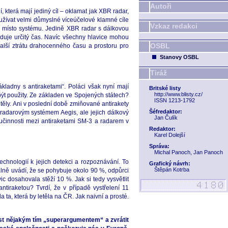
Autoři
, která mají jediný cíl – oklamat jak XBR radar,
yužívat velmi důmyslné víceúčelové klamné cíle
Vzkaz redakci
ší místo systému. Jedině XBR radar s dálkovou
aduje určitý čas. Navíc všechny hlavice mohou
OSBL
další ztrátu drahocenného času a prostoru pro
Stanovy OSBL
Tiráž
ladny s antiraketami“. Poláci však nyní mají
Britské listy
http://www.blisty.cz/
být použity. Ze základen ve Spojených státech?
ISSN 1213-1792
etěly. Ani v poslední době zmiňované antirakety
Šéfredaktor:
s radarovým systémem Aegis, ale jejich dálkový
Jan Čulík
učinnosti mezi antiraketami SM-3 a radarem v
Redaktor:
Karel Dolejší
Správa:
Michal Panoch, Jan Panoch
chnologií k jejich detekci a rozpoznávání. To
Grafický návrh:
Štěpán Kotrba
álně uvádí, že se pohybuje okolo 90 %, odpůrci
ic dosahovala stěží 10 %. Jak si tedy vysvětlit
ntiraketou? Tvrdí, že v případě vystřelení 11
 ta, která by letěla na ČR. Jak naivní a prosté.
ost nějakým tím „superargumentem“ a zvrátit