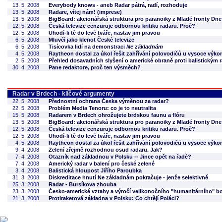
13. 5. 2008
Everybody knows - aneb Radar pátrá, radí, rozhoduje
13. 5. 2008
Radare, vítej nám! (imprese)
13. 5. 2008
BigBoard: akcionářská struktura pro paranoiky z Mladé fronty Dne
12. 5. 2008
Česká televize cenzuruje odbornou kritiku radaru. Proč?
12. 5. 2008
Uhodí-li tě do levé tváře, nastav jim pravou
6. 5. 2008
Mluvčí jako klenot České televize
6. 5. 2008
Tisícovka lidí na demonstraci
Ne základnám
4. 5. 2008
Raytheon dostal za úkol řešit zahřívání polovodičů u vysoce výk
2. 5. 2008
Přehled dosavadních slyšení o americké obraně proti balistickým
30. 4. 2008
Pane redaktore, proč ten výsměch?
Radar v Brdech - klíčové argumenty
22. 5. 2008
Přednostní ochrana Česka výměnou za radar?
22. 5. 2008
Problém Media Tenoru: co je to neutralita
15. 5. 2008
Radarem v Brdech ohrožujete brdskou faunu a flóru
13. 5. 2008
BigBoard: akcionářská struktura pro paranoiky z Mladé fronty Dne
12. 5. 2008
Česká televize cenzuruje odbornou kritiku radaru. Proč?
12. 5. 2008
Uhodí-li tě do levé tváře, nastav jim pravou
4. 5. 2008
Raytheon dostal za úkol řešit zahřívání polovodičů u vysoce výk
9. 4. 2008
Zelení zřejmě rozhodnou osud radaru. Jak?
7. 4. 2008
Otazník nad základnou v Polsku -- Jince opět na řadě?
7. 4. 2008
Americký radar v balení pro české zelené
3. 4. 2008
Balistická hloupost Jiřího Paroubka
31. 3. 2008
Diskreditace hnutí Ne základnám pokračuje - jenže selektivně
25. 3. 2008
Radar - Bursíkova zhouba
23. 3. 2008
Česko-americké vztahy a výročí velikonočního "humanitárního" 
21. 3. 2008
Protiraketová základna v Polsku: Co chtějí Poláci?