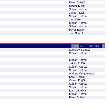
Karel Dolejší
Michal Kuklík
Štěpán Kotrba
Jakub Rolčík
Štěpán Kotrba
Jan Keller
Štěpán Kotrba
Štěpán Kotrba
Pavel Barák
Jan Neoral
RSS
2.0
Historie
>
Stanislav Kaucký
Štěpán Kotrba
Štěpán Kotrba
Jakub Rolčík
Štěpán Kotrba
Štěpán Kotrba
Andrea Cerqueirová
Karel Dolejší
Oskar Krejčí
Štěpán Kotrba
Štěpán Kotrba
Ivan Větvička
Štěpán Kotrba
Karel Dolejší