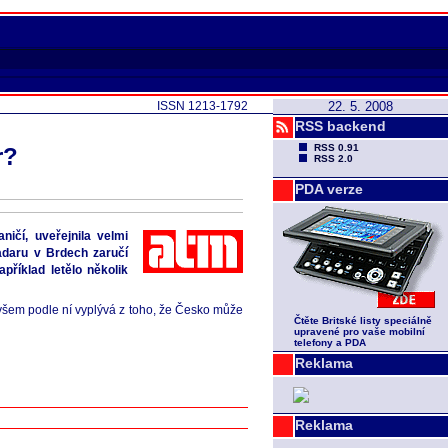
ISSN 1213-1792
22. 5. 2008
RSS backend
RSS 0.91
r?
RSS 2.0
PDA verze
ičí, uveřejnila velmi
adaru v Brdech zaručí
íklad letělo několik
všem podle ní vyplývá z toho, že Česko může
Čtěte Britské listy speciálně
upravené pro vaše mobilní
telefony a PDA
Reklama
Reklama