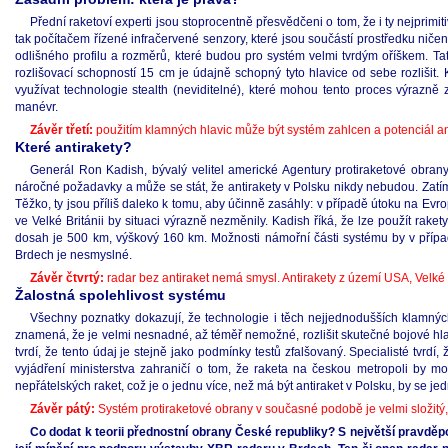
Přední raketoví experti jsou stoprocentně přesvědčeni o tom, že i ty nejprimit
tak počítačem řízené infračervené senzory, které jsou součástí prostředku niče
odlišného profilu a rozměrů, které budou pro systém velmi tvrdým oříškem. T
rozlišovací schopností 15 cm je údajně schopný tyto hlavice od sebe rozlišit
využívat technologie stealth (neviditelné), které mohou tento proces výrazn
manévr.
Závěr třetí:
použitím klamných hlavic může být systém zahlcen a potenciál ant
Které antirakety?
Generál Ron Kadish, bývalý velitel americké Agentury protiraketové obran
náročné požadavky a může se stát, že antirakety v Polsku nikdy nebudou. Zatím
Těžko, ty jsou příliš daleko k tomu, aby účinně zasáhly: v případě útoku na Evr
ve Velké Británii by situaci výrazně nezměnily. Kadish říká, že lze použít rak
dosah je 500 km, výškový 160 km. Možnosti námořní části systému by v přípa
Brdech je nesmyslné.
Závěr čtvrtý:
radar bez antiraket nemá smysl. Antirakety z území USA, Velké
Žalostná spolehlivost systému
Všechny poznatky dokazují, že technologie i těch nejjednodušších klamných
znamená, že je velmi nesnadné, až téměř nemožné, rozlišit skutečné bojové hla
tvrdí, že tento údaj je stejně jako podmínky testů zfalšovaný. Specialisté tvrd
vyjádření ministerstva zahraničí o tom, že raketa na českou metropoli by mo
nepřátelských raket, což je o jednu více, než má být antiraket v Polsku, by se je
Závěr pátý:
Systém protiraketové obrany v současné podobě je velmi složitý,
Co dodat k teorii přednostní obrany České republiky? S největší pravdě