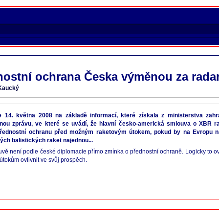
nostní ochrana Česka výměnou za rada
 Kaucký
 14. května 2008 na základě informací, které získala z ministerstva zahran
nou zprávu, ve které se uvádí, že hlavní česko-americká smlouva o XBR r
ednostní ochranu před možným raketovým útokem, pokud by na Evropu např
ých balistických raket najednou...
vě není podle české diplomacie přímo zmínka o přednostní ochraně. Logicky to o
 útokům ovlivnit ve svůj prospěch.