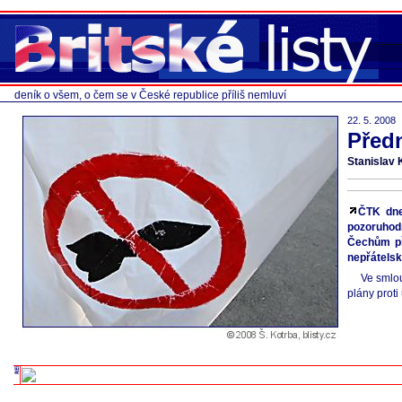
deník o všem, o čem se v České republice příliš nemluví
22. 5. 2008
Před
Stanislav
ČTK dne
pozoruhod
Čechům př
nepřátelsk
Ve smlou
plány proti