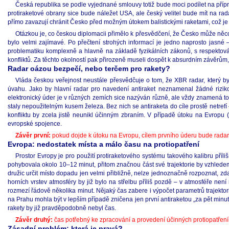
Česká republika se podle vyjednané smlouvy totiž bude moci podílet na přípr
protiraketové obrany sice bude náležet USA, ale český velitel bude mít na ra
přímo zavazují chránit Česko před možným útokem balistickými raketami, což j
Otázkou je, co českou diplomacii přimělo k přesvědčení, že Česko může něco 
bylo velmi zajímavé. Po přečtení strohých informací je jedno naprosto jasné – o
problematiku komplexně a hlavně na základě fyzikálních zákonů, s respektov
konfliktů. Za těchto okolností pak přirozeně museli dospět k absurdním závěrům, 
Radar oázou bezpečí, nebo terčem pro rakety?
Vláda českou veřejnost neustále přesvědčuje o tom, že XBR radar, který b
úvahu. Jako by hlavní radar pro navedení antiraket neznamenal žádné riziko
elektronický úder je v různých zemích sice nazýván různě, ale vždy znamená to
staly nepoužitelným kusem železa. Bez nich se antiraketa do cíle prostě netrefí
konfliktu by zcela jistě neunikl účinným zbraním. V případě útoku na Evropu 
evropské spojence.
Závěr první:
pokud dojde k útoku na Evropu, cílem prvního úderu bude radar
Evropa: nedostatek místa a málo času na protiopatření
Prostor Evropy je pro použití protiraketového systému takového kalibru příli
pohybovala okolo 10–12 minut, přitom značnou část své trajektorie by vzhlede
družic určit místo dopadu jen velmi přibližně, nelze jednoznačně rozpoznat, z
horních vrstev atmosféry by již bylo na střelbu příliš pozdě – v atmosféře n
rozmezí řádově několika minut. Nějaký čas zabere i výpočet parametrů trajektor
na Prahu mohla být v lepším případě zničena jen první antiraketou „za pět minu
rakety by již pravděpodobně nebyl čas.
Závěr druhý:
čas potřebný ke zpracování a provedení účinných protiopatření j
Zásadní problém: která je pravá?