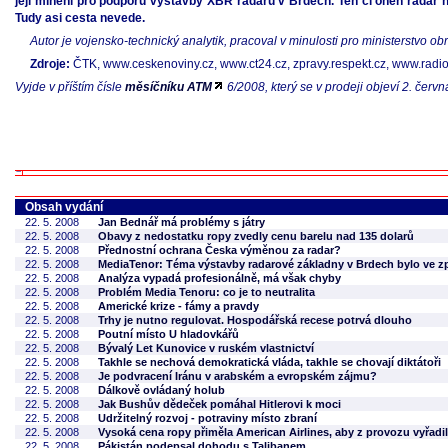
její mínění pro podporu výstavby XBR radaru v Brdech. Ten či onen radar 
Tudy asi cesta nevede.
Autor je vojensko-technický analytik, pracoval v minulosti pro ministerstvo ob
Zdroje:
ČTK, www.ceskenoviny.cz, www.ct24.cz, zpravy.respekt.cz, www.radio.c
Vyjde v příštím čísle
měsíčníku ATM
6/2008, který se v prodeji objeví 2. červn
Obsah vydání
22. 5. 2008
Jan Bednář má problémy s játry
22. 5. 2008
Obavy z nedostatku ropy zvedly cenu barelu nad 135 dolarů
22. 5. 2008
Přednostní ochrana Česka výměnou za radar?
22. 5. 2008
MediaTenor: Téma výstavby radarové základny v Brdech bylo ve zp
22. 5. 2008
Analýza vypadá profesionálně, má však chyby
22. 5. 2008
Problém Media Tenoru: co je to neutralita
22. 5. 2008
Americké krize - fámy a pravdy
22. 5. 2008
Trhy je nutno regulovat. Hospodářská recese potrvá dlouho
22. 5. 2008
Poutní místo U hladovkářů
22. 5. 2008
Bývalý Let Kunovice v ruském vlastnictví
22. 5. 2008
Takhle se nechová demokratická vláda, takhle se chovají diktátoři
22. 5. 2008
Je podvracení Iránu v arabském a evropském zájmu?
22. 5. 2008
Dálkově ovládaný holub
22. 5. 2008
Jak Bushův dědeček pomáhal Hitlerovi k moci
22. 5. 2008
Udržitelný rozvoj - potraviny místo zbraní
22. 5. 2008
Vysoká cena ropy přiměla American Airlines, aby z provozu vyřadili
22. 5. 2008
Pákistán podepsal dohodu s Talibanem