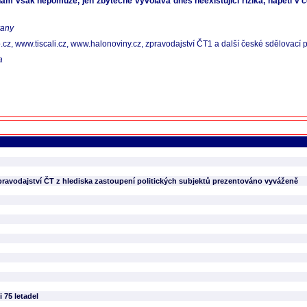
nám však nepomůže, jen zbytečně vyvolává dnes neexistující rizika, napětí v 
rany
z, www.tiscali.cz, www.halonoviny.cz, zpravodajství ČT1 a další české sdělovací 
a
ravodajství ČT z hlediska zastoupení politických subjektů prezentováno vyváženě
 75 letadel