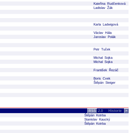
Kateřina Rudčenková
Ladislav Žák
Karla Ladwigová
Václav Hála
Jaroslav Polák
Petr Tuček
Michal Sojka
Michal Sojka
František Řezáč
Boris Cvek
Štěpán Steiger
RSS
2.0
Historie
>
Štěpán Kotrba
Stanislav Kaucký
Štěpán Kotrba