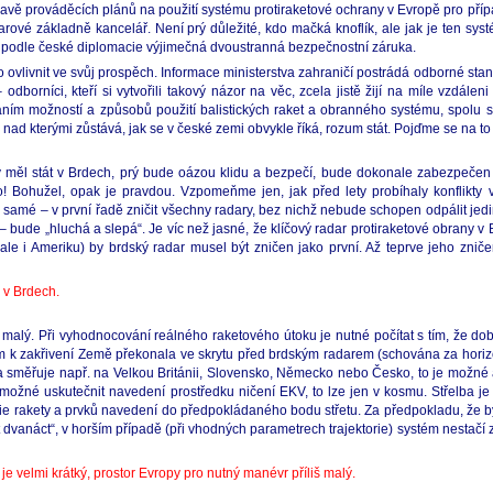
avě prováděcích plánů na použití systému protiraketové ochrany v Evropě pro přípa
darové základně kancelář. Není prý důležité, kdo mačká knoflík, ale jak je ten 
e podle české diplomacie výjimečná dvoustranná bezpečnostní záruka.
ovlivnit ve svůj prospěch. Informace ministerstva zahraničí postrádá odborné stan
dborníci, kteří si vytvořili takový názor na věc, zcela jistě žijí na míle vzdále
áním možností a způsobů použití balistických raket a obranného systému, spolu 
nad kterými zůstává, jak se v české zemi obvykle říká, rozum stát. Pojďme se na to 
y měl stát v Brdech, prý bude oázou klidu a bezpečí, bude dokonale zabezpečen
! Bohužel, opak je pravdou. Vzpomeňme jen, jak před lety probíhaly konflikty v
 samé – v první řadě zničit všechny radary, bez nichž nebude schopen odpálit jedi
 – bude „hluchá a slepá“. Je víc než jasné, že klíčový radar protiraketové obrany v
(ale i Ameriku) by brdský radar musel být zničen jako první. Až teprve jeho zni
 v Brdech.
š malý. Při vyhodnocování reálného raketového útoku je nutné počítat s tím, že do
m k zakřivení Země překonala ve skrytu před brdským radarem (schována za horizon
da směřuje např. na Velkou Británii, Slovensko, Německo nebo Česko, to je možné a
ení možné uskutečnit navedení prostředku ničení EKV, to lze jen v kosmu. Střelba
ie rakety a prvků navedení do předpokládaného bodu střetu. Za předpokladu, že by 
t dvanáct“, v horším případě (při vhodných parametrech trajektorie) systém nestač
e velmi krátký, prostor Evropy pro nutný manévr příliš malý.