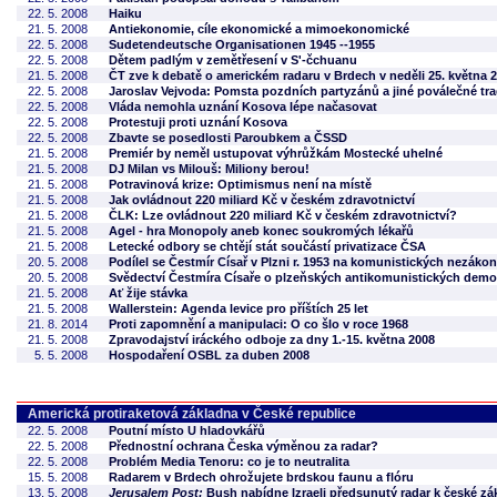
22. 5. 2008
Haiku
21. 5. 2008
Antiekonomie, cíle ekonomické a mimoekonomické
22. 5. 2008
Sudetendeutsche Organisationen 1945 --1955
22. 5. 2008
Dětem padlým v zemětřesení v S'-čchuanu
21. 5. 2008
ČT zve k debatě o americkém radaru v Brdech v neděli 25. května 2
22. 5. 2008
Jaroslav Vejvoda: Pomsta pozdních partyzánů a jiné poválečné tr
22. 5. 2008
Vláda nemohla uznání Kosova lépe načasovat
22. 5. 2008
Protestuji proti uznání Kosova
22. 5. 2008
Zbavte se posedlosti Paroubkem a ČSSD
21. 5. 2008
Premiér by neměl ustupovat výhrůžkám Mostecké uhelné
21. 5. 2008
DJ Milan vs Milouš: Miliony berou!
21. 5. 2008
Potravinová krize: Optimismus není na místě
21. 5. 2008
Jak ovládnout 220 miliard Kč v českém zdravotnictví
21. 5. 2008
ČLK: Lze ovládnout 220 miliard Kč v českém zdravotnictví?
21. 5. 2008
Agel - hra Monopoly aneb konec soukromých lékařů
21. 5. 2008
Letecké odbory se chtějí stát součástí privatizace ČSA
20. 5. 2008
Podílel se Čestmír Císař v Plzni r. 1953 na komunistických nezák
20. 5. 2008
Svědectví Čestmíra Císaře o plzeňských antikomunistických demo
21. 5. 2008
Ať žije stávka
21. 5. 2008
Wallerstein: Agenda levice pro příštích 25 let
21. 8. 2014
Proti zapomnění a manipulaci: O co šlo v roce 1968
21. 5. 2008
Zpravodajství iráckého odboje za dny 1.-15. května 2008
5. 5. 2008
Hospodaření OSBL za duben 2008
Americká protiraketová základna v České republice
22. 5. 2008
Poutní místo U hladovkářů
22. 5. 2008
Přednostní ochrana Česka výměnou za radar?
22. 5. 2008
Problém Media Tenoru: co je to neutralita
15. 5. 2008
Radarem v Brdech ohrožujete brdskou faunu a flóru
13. 5. 2008
Jerusalem Post:
Bush nabídne Izraeli předsunutý radar k české zá