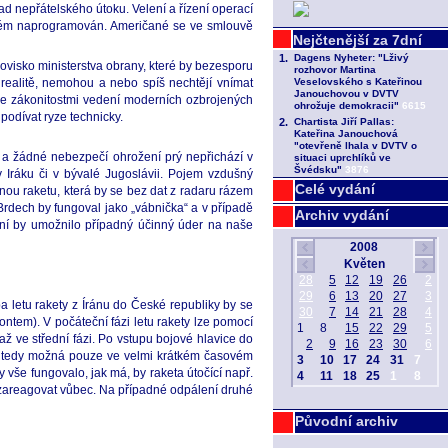
d nepřátelského útoku. Velení a řízení operací
systém naprogramován. Američané se ve smlouvě
ovisko ministerstva obrany, které by bezesporu
ni realitě, nemohou a nebo spíš nechtějí vnímat
se zákonitostmi vedení moderních ozbrojených
podívat ryze technicky.
 a žádné nebezpečí ohrožení prý nepřichází v
 Iráku či v bývalé Jugoslávii. Pojem vzdušný
Celé vydání
nou raketu, která by se bez dat z radaru rázem
 Brdech by fungoval jako „vábnička“ a v případě
Archiv vydání
čení by umožnilo případný účinný úder na naše
ba letu rakety z Íránu do České republiky by se
tem). V počáteční fázi letu rakety lze pomocí
ž ve střední fázi. Po vstupu bojové hlavice do
 je tedy možná pouze ve velmi krátkém časovém
vše fungovalo, jak má, by raketa útočící např.
í zareagovat vůbec. Na případné odpálení druhé
Původní archiv