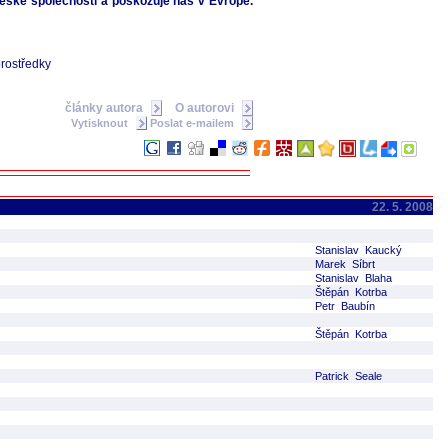
české společnosti a poškozuje nás v Evropě.
prostředky
články autora
O autorovi
Vytisknout
Poslat e-mailem
22. 5. 2008
Stanislav Kaucký
Marek Síbrt
Stanislav Blaha
Štěpán Kotrba
Petr Baubín
Štěpán Kotrba
Patrick Seale