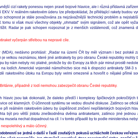
ivnější cizí rakety ponesou nejen pravé bojové hlavice, ale i různá přídavná zařízení
ní EKV. V reálném raketovém úderu lze předpokládat, že přilétající rakety budou v
ato schopnost je stále považována za nejzávažnější technický problém a nejslab
. K tomu si však musí všechny objekty „ohmatat“ svým signálem, což ale opět vyž
ě ztížit. Radar je pak schopen rozpoznat je z menších vzdáleností, což znamená 
iraket vyčerpán střelbou na nepravé cíle.
y (MDA), nedávno prohlásil: „Radar na území ČR by měl význam i bez polské zák
 je velkou neznámou, které jiné antirakety by pro obranu České republiky mohly 
opu by nám nebyly nic platné, protože by do Evropy za těch pár minut prostě nedol
ety na lodích. Americké vojenské námořnictvo sice má k dispozici antirakety SM-3 
dě raketového útoku na Evropu byly velmi omezené a hovořit o nějaké přímé so
 Británie, případně z lodí nemohou zabezpečit obranu České republiky.
 hlavic jsou tak dokonalé, že daleko předčí i komplexy špičkových pokročilých te
vice od klamných. O účinnosti systému se vedou dlouhé diskuse. Zatímco se ofici
í, že při reálném raketovém úderu by úspěšnost zničení nepřátelských bojových hlav
hla být pro větší jistotu zneškodněna dvěma antiraketami, zatímco jiné jednou a
dna musela nechat dopadnout na cíl. I v tomto případě by to podle ministerstva nebyla
 nespolehlivý a málo účinný.
podobností se jedná o další v řadě zoufalých pokusů uchlácholit českou veřejn