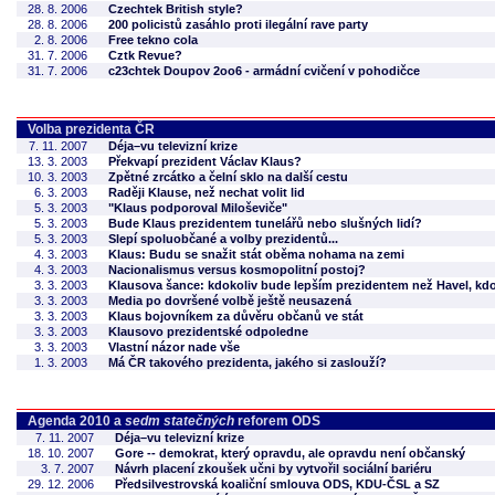
28. 8. 2006
Czechtek British style?
28. 8. 2006
200 policistů zasáhlo proti ilegální rave party
2. 8. 2006
Free tekno cola
31. 7. 2006
Cztk Revue?
31. 7. 2006
c23chtek Doupov 2oo6 - armádní cvičení v pohodičce
Volba prezidenta ČR
7. 11. 2007
Déja–vu televizní krize
13. 3. 2003
Překvapí prezident Václav Klaus?
10. 3. 2003
Zpětné zrcátko a čelní sklo na další cestu
6. 3. 2003
Raději Klause, než nechat volit lid
5. 3. 2003
"Klaus podporoval Miloševiče"
5. 3. 2003
Bude Klaus prezidentem tunelářů nebo slušných lidí?
5. 3. 2003
Slepí spoluobčané a volby prezidentů...
4. 3. 2003
Klaus: Budu se snažit stát oběma nohama na zemi
4. 3. 2003
Nacionalismus versus kosmopolitní postoj?
3. 3. 2003
Klausova šance: kdokoliv bude lepším prezidentem než Havel, kdok
3. 3. 2003
Media po dovršené volbě ještě neusazená
3. 3. 2003
Klaus bojovníkem za důvěru občanů ve stát
3. 3. 2003
Klausovo prezidentské odpoledne
3. 3. 2003
Vlastní názor nade vše
1. 3. 2003
Má ČR takového prezidenta, jakého si zaslouží?
Agenda 2010 a
sedm statečných
reforem ODS
7. 11. 2007
Déja–vu televizní krize
18. 10. 2007
Gore -- demokrat, který opravdu, ale opravdu není občanský
3. 7. 2007
Návrh placení zkoušek učni by vytvořil sociální bariéru
29. 12. 2006
Předsilvestrovská koaliční smlouva ODS, KDU-ČSL a SZ