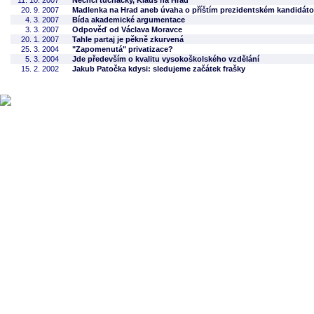
11. 10. 2007
Nechci tučňačky, Klaus na Hrad
20. 9. 2007
Madlenka na Hrad aneb úvaha o příštím prezidentském kandidáto
4. 3. 2007
Bída akademické argumentace
3. 3. 2007
Odpověď od Václava Moravce
20. 1. 2007
Tahle partaj je pěkně zkurvená
25. 3. 2004
"Zapomenutá" privatizace?
5. 3. 2004
Jde především o kvalitu vysokoškolského vzdělání
15. 2. 2002
Jakub Patočka kdysi: sledujeme začátek frašky