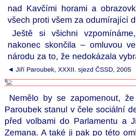
nad Kavčími horami a obrazovk
všech proti všem za odumírající d
Ještě si všichni vzpomínáme,
nakonec skončila – omluvou ve
národu za to, že nedokázala vybr
◄ Jiří Paroubek, XXXII. sjezd ČSSD, 2005
Nemělo by se zapomenout, že t
Paroubek stanul v čele sociální d
před volbami do Parlamentu a J
Zemana. A také ji pak po této om