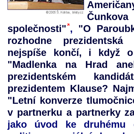
Američan
Čunkova 
společnosti"
,
"O Paroubk
rozhodne prezidentská 
nejspíše končí, i když 
"Madlenka na Hrad ane
prezidentském kandidát
prezidentem Klause? Najm
"Letní konverze tlumočnic
v partnerku a partnerky z
jako úvod ke druhému 