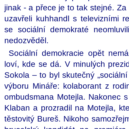
jinak - a přece je to tak stejné. Z
uzavřeli kuhhandl s televizními 
se sociální demokraté neomluvil
nedozvěděl.
Sociální demokracie opět nemá
loví, kde se dá. V minulých prez
Sokola – to byl skutečný „sociál
výboru Mináře: kolaborant z rodi
ombudsmana Motejla. Nakonec s 
Klaban a prozradil na Motejla, kte
těstovitý Bureš. Nikoho samozřej