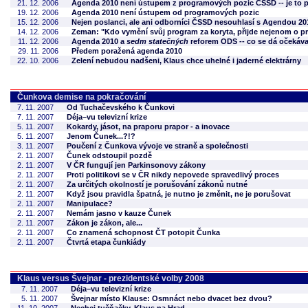
21. 12. 2006
Agenda 2010 není ústupem z programových pozic ČSSD -- je to 
19. 12. 2006
Agenda 2010 není ústupem od programových pozic
15. 12. 2006
Nejen poslanci, ale ani odborníci ČSSD nesouhlasí s Agendou 20
14. 12. 2006
Zeman: "Kdo vymění svůj program za koryta, přijde nejenom o pro
11. 12. 2006
Agenda 2010 a
sedm statečných
reforem ODS -- co se dá očekáva
29. 11. 2006
Předem poražená agenda 2010
22. 10. 2006
Zelení nebudou nadšeni, Klaus chce uhelné i jaderné elektrárny
Čunkova demise na pokračování
7. 11. 2007
Od Tuchačevského k Čunkovi
7. 11. 2007
Déja–vu televizní krize
5. 11. 2007
Kokardy, jásot, na praporu prapor - a inovace
5. 11. 2007
Jenom Čunek...?!?
3. 11. 2007
Poučení z Čunkova vývoje ve straně a společnosti
2. 11. 2007
Čunek odstoupil pozdě
2. 11. 2007
V ČR fungují jen Parkinsonovy zákony
2. 11. 2007
Proti politikovi se v ČR nikdy nepovede spravedlivý proces
2. 11. 2007
Za určitých okolností je porušování zákonů nutné
2. 11. 2007
Když jsou pravidla špatná, je nutno je změnit, ne je porušovat
2. 11. 2007
Manipulace?
2. 11. 2007
Nemám jasno v kauze Čunek
2. 11. 2007
Zákon je zákon, ale...
2. 11. 2007
Co znamená schopnost ČT potopit Čunka
2. 11. 2007
Čtvrtá etapa čunkiády
Klaus versus Švejnar - prezidentské volby 2008
7. 11. 2007
Déja–vu televizní krize
5. 11. 2007
Švejnar místo Klause: Osmnáct nebo dvacet bez dvou?