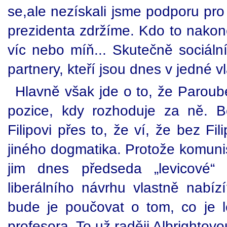
se,ale nezískali jsme podporu pro 
prezidenta zdržíme. Kdo to nakonec
víc nebo míň... Skutečně sociáln
partnery, kteří jsou dnes v jedné vl
Hlavně však jde o to, že Paroub
pozice, kdy rozhoduje za ně. B
Filipovi přes to, že ví, že bez F
jiného dogmatika. Protože komuni
jim dnes předseda „levicové
liberálního návrhu vlastně nabíz
bude je poučovat o tom, co je l
profesora. To už raději Albrightovo