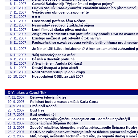
6. 11. 2007
Generál Balujevskij: "Vyjasněme si nejprve pojmy"
7. 11. 2007
Ludvík Vaculík:
Hodiny klavíru
. Památník národního písemnictví, 7
7. 11. 2007
Vyšetřování obnoveno, zapomeňte
7. 11. 2007
■ ■ ■
6. 11. 2007
Obsedantní potřeba žáka Nečase
7. 11. 2007
Nesmyslný všeobecný základní příjem
6. 11. 2007
Letní filmová škola: plivat netřeba
6. 11. 2007
Zbigniew Brzezinski: Útok proti Íránu by ponořil USA na dvacet l
7. 11. 2007
Existuje možnost, jak odvrátit útok na Írán
6. 11. 2007
Paulczyňski se ozval: vzpoura velkého bílého hňupa proti nep
6. 11. 2007
Je či není Jiří Lábus kolaborant? A kontext americké zahraniční p
6. 11. 2007
'Můj milostivý pane a otče!'
6. 11. 2007
Básník a darebák podruhé
6. 11. 2007
Aféra jménem Andula (XI. část)
6. 11. 2007
Desátý listopad a jeho aktéři
6. 11. 2007
Nord Stream vstupuje do Evropy
20. 10. 2007
Hospodaření OSBL za září 2007
DIY, tekno a CzechTek
7. 11. 2007
Déja–vu televizní krize
10. 9. 2007
Policisté budou muset zmlátit Karla Gotta
4. 9. 2007
Proč hoří Kodaň
25. 7. 2007
Buď free
25. 7. 2007
Buď svobodný!
23. 3. 2007
Langer dokončil výměnu policejních elit - odměnil nejvěrnější
26. 2. 2007
Zbožná přání Štěpána Kotrby
26. 2. 2007
Zpověď mladého, hloupého, nešťastného....podle Štěpána Kotrby
26. 2. 2007
S ODS se začal paktovat Policejní stát za účelem prosazení svých
23. 2. 2007
Milí, hloupí, nešťastní technaři - teď víte, jak vypadá dialog s mocí