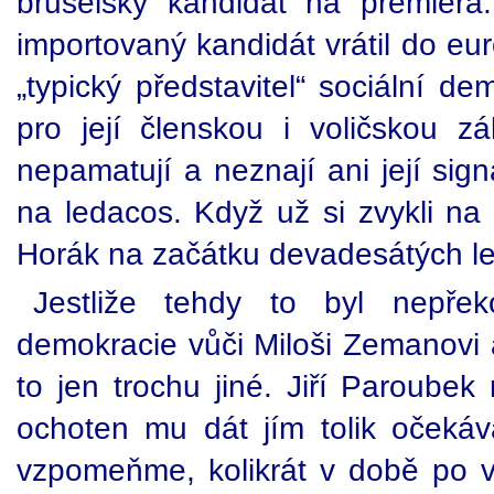
bruselský kandidát na premiér
importovaný kandidát vrátil do eur
„typický představitel“ sociální de
pro její členskou i voličskou 
nepamatují a neznají ani její sig
na ledacos. Když už si zvykli na
Horák na začátku devadesátých le
Jestliže tehdy to byl nepřek
demokracie vůči Miloši Zemanovi a
to jen trochu jiné. Jiří Paroube
ochoten mu dát jím tolik očekáv
vzpomeňme, kolikrát v době po v