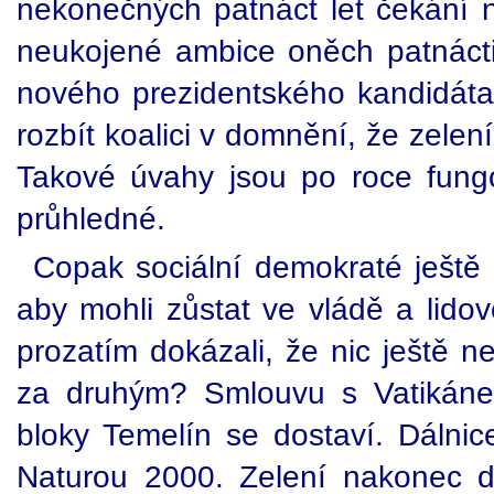
nekonečných patnáct let čekání
neukojené ambice oněch patnácti 
nového prezidentského kandidáta.
rozbít koalici v domnění, že zelení 
Takové úvahy jsou po roce fungov
průhledné.
Copak sociální demokraté ještě n
aby mohli zůstat ve vládě a lido
prozatím dokázali, že nic ještě n
za druhým? Smlouvu s Vatikánem
bloky Temelín se dostaví. Dálnic
Naturou 2000. Zelení nakonec d