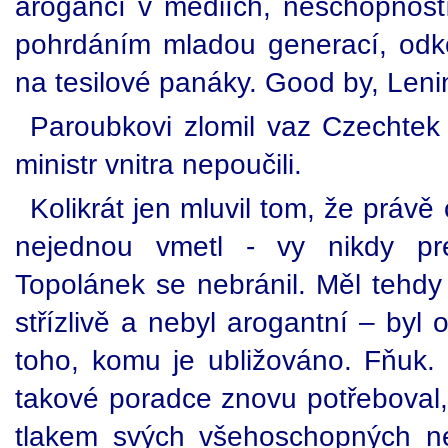
arogancí v médiích, neschopností
pohrdáním mladou generací, odko
na tesilové panáky. Good by, Leni
Paroubkovi zlomil vaz Czechtek 
ministr vnitra nepoučili.
Kolikrát jen mluvil tom, že práv
nejednou vmetl - vy nikdy pr
Topolánek se nebránil. Měl tehdy
střízlivě a nebyl arogantní – byl
toho, komu je ubližováno. Fňuk.
takové poradce znovu potřeboval, 
tlakem svých všehoschopných ne