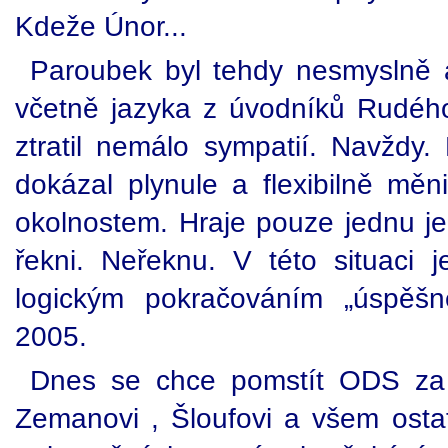
Kdeže Únor...
Paroubek byl tehdy nesmyslně a
včetně jazyka z úvodníků Rudého
ztratil nemálo sympatií. Navždy
dokázal plynule a flexibilně mě
okolnostem. Hraje pouze jednu je
řekni. Neřeknu. V této situaci 
logickým pokračováním „úspěšn
2005.
Dnes se chce pomstít ODS za u
Zemanovi , Šloufovi a všem osta