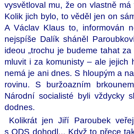
vysvětloval mu, že on vlastně má
Kolik jich bylo, to věděl jen on s
A Václav Klaus to, informován n
nejspíše Dalík sháněl Paroubkovi
ideou „trochu je budeme tahat za
mluvit i za komunisty – ale jejich
nemá je ani dnes. S hloupým a 
rovinu. S buržoazním brkounem 
Národní socialisté byli vždycky
dodnes.
Kolikrát jen Jiří Paroubek veř
s ODS dohodl... Když to přece tak