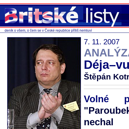
deník o všem, o čem se v České republice příliš nemluví
7. 11. 2007
ANALÝZ
Déja–vu 
Štěpán Kot
Volné p
"Paroub
nechal