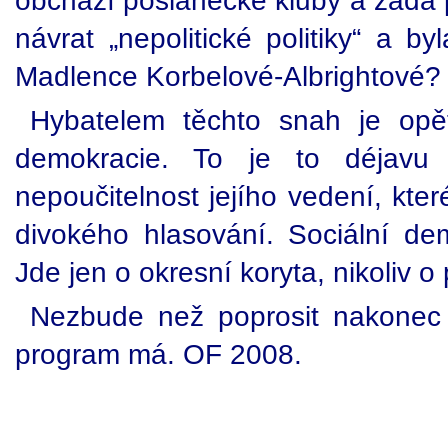
obchází poslanecké kluby a žádá 
návrat „nepolitické politiky“ a b
Madlence Korbelové-Albrightové?
Hybatelem těchto snah je opět
demokracie. To je to déjavu t
nepoučitelnost jejího vedení, kter
divokého hlasování. Sociální de
Jde jen o okresní koryta, nikoliv o
Nezbude než poprosit nakonec 
program má. OF 2008.