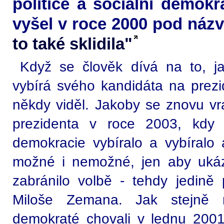
politice a sociální demokra
vyšel v roce 2000 pod ná
to také sklidila"
Když se člověk dívá na to, ja
vybírá svého kandidáta na prezi
někdy viděl. Jakoby se znovu vr
prezidenta v roce 2003, kdy t
demokracie vybíralo a vybíralo 
možné i nemožné, jen aby ukáz
zabránilo volbě - tehdy jedině 
Miloše Zemana. Jak stejně n
demokraté chovali v lednu 2001,