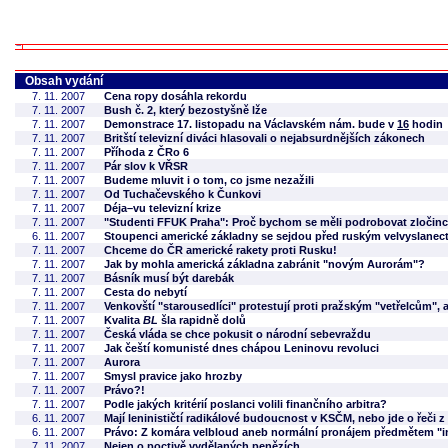
Obsah vydání
7. 11. 2007
Cena ropy dosáhla rekordu
7. 11. 2007
Bush č. 2, který bezostyšně lže
7. 11. 2007
Demonstrace 17. listopadu na Václavském nám. bude v
16
hodin
7. 11. 2007
Britští televizní diváci hlasovali o nejabsurdnějších zákonech
7. 11. 2007
Příhoda z ČRo 6
7. 11. 2007
Pár slov k VŘSR
7. 11. 2007
Budeme mluvit i o tom, co jsme nezažili
7. 11. 2007
Od Tuchačevského k Čunkovi
7. 11. 2007
Déja–vu televizní krize
7. 11. 2007
"Studenti FFUK Praha": Proč bychom se měli podrobovat zloči
6. 11. 2007
Stoupenci americké základny se sejdou před ruským velvyslanect
7. 11. 2007
Chceme do ČR americké rakety proti Rusku!
7. 11. 2007
Jak by mohla americká základna zabránit "novým Aurorám"?
7. 11. 2007
Básník musí být darebák
7. 11. 2007
Cesta do nebytí
7. 11. 2007
Venkovští "starousedlíci" protestují proti pražským "vetřelcům", 
7. 11. 2007
Kvalita
BL
šla rapidně dolů
7. 11. 2007
Česká vláda se chce pokusit o národní sebevraždu
7. 11. 2007
Jak čeští komunisté dnes chápou Leninovu revoluci
7. 11. 2007
Aurora
7. 11. 2007
Smysl pravice jako hrozby
7. 11. 2007
Právo?!
7. 11. 2007
Podle jakých kritérií poslanci volili finančního arbitra?
6. 11. 2007
Mají leninističtí radikálové budoucnost v KSČM, nebo jde o řeči 
6. 11. 2007
Právo: Z komára velbloud aneb normální pronájem předmětem "i
7. 11. 2007
Nejen o poctivě vydělaných penězích