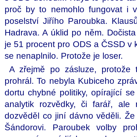
proč by to nemohlo fungovat i v
poselství Jiřího Paroubka. Klaus
Hadrava. A úklid po něm. Dočista 
je 51 procent pro ODS a ČSSD v k
se nenaplnilo. Protože je loser.
A zřejmě po zásluze, protože 
prohrál. To nebyla Kubiceho zprá
dortu chybné politiky, opírající s
analytik rozvědky, či farář, al
dozvěděl co jiní dávno věděli. Že
Šándorovi. Paroubek volby pro