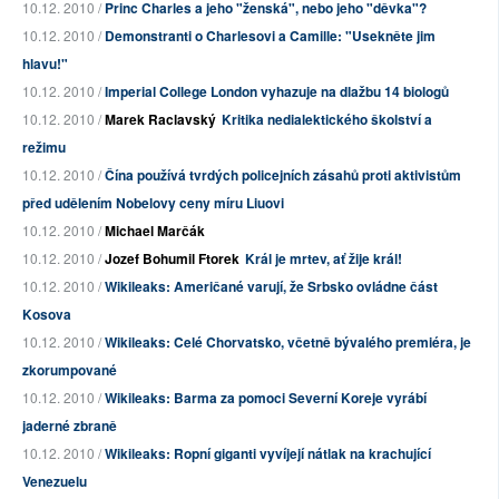
10.12. 2010 /
Princ Charles a jeho "ženská", nebo jeho "děvka"?
10.12. 2010 /
Demonstranti o Charlesovi a Camille: "Usekněte jim
hlavu!"
10.12. 2010 /
Imperial College London vyhazuje na dlažbu 14 biologů
10.12. 2010 /
Marek Raclavský
Kritika nedialektického školství a
režimu
10.12. 2010 /
Čína používá tvrdých policejních zásahů proti aktivistům
před udělením Nobelovy ceny míru Liuovi
10.12. 2010 /
Michael Marčák
10.12. 2010 /
Jozef Bohumil Ftorek
Král je mrtev, ať žije král!
10.12. 2010 /
Wikileaks: Američané varují, že Srbsko ovládne část
Kosova
10.12. 2010 /
Wikileaks: Celé Chorvatsko, včetně bývalého premiéra, je
zkorumpované
10.12. 2010 /
Wikileaks: Barma za pomoci Severní Koreje vyrábí
jaderné zbraně
10.12. 2010 /
Wikileaks: Ropní giganti vyvíjejí nátlak na krachující
Venezuelu