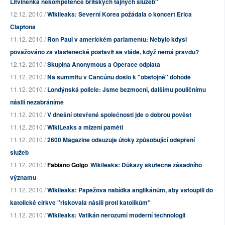
Litviněnka nekompetence britských tajných služeb"
12.12. 2010 /
Wikileaks: Severní Korea požádala o koncert Erica
Claptona
11.12. 2010 /
Ron Paul v americkém parlamentu: Nebylo kdysi
považováno za vlastenecké postavit se vládě, když nemá pravdu?
12.12. 2010 /
Skupina Anonymous a Operace odplata
11.12. 2010 /
Na summitu v Cancúnu došlo k "obstojné" dohodě
11.12. 2010 /
Londýnská policie: Jsme bezmocní, dalšímu pouličnímu
násilí nezabráníme
11.12. 2010 /
V dnešní otevřené společnosti jde o dobrou pověst
11.12. 2010 /
WikiLeaks a mizení paměti
11.12. 2010 /
2600 Magazine odsuzuje útoky způsobující odepření
služeb
11.12. 2010 /
Fabiano Golgo
Wikileaks: Důkazy skutečně zásadního
významu
11.12. 2010 /
Wikileaks: Papežova nabídka anglikánům, aby vstoupili do
katolické církve "riskovala násilí proti katolíkům"
11.12. 2010 /
Wikileaks: Vatikán nerozumí moderní technologii