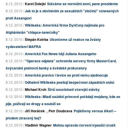
8.12. 2010 /
Karel Dolejší
Stáváme se normální zemí, pane prezidente
8.12. 2010 /
Jak to je s obviněním ze sexuálních "zločinů" vznesených
proti Assangovi
8.12. 2010 /
Wikileaks: Americká firma DynCorp najímala pro
Afghánistán "chlapce-tanečníky"
8.12. 2010 /
Štěpán Kotrba
Ukončeme už reakce na žvásty
vydavatelství MAFRA
8.12. 2010 /
Americká Fox News hájí Juliana Assangeho
8.12. 2010 /
"Operace odplata" ochromila servery firmy MasterCard,
švýcarské poštovní banky a švédské prokuratury
8.12. 2010 /
Americká pravice i levice se proti němu sjednocuje
8.12. 2010 /
Odhalení Wikileaks posilují bezpečnost západních států
8.12. 2010 /
Michael Kroh
Širší souvislosti včerejší stávky
8.12. 2010 /
Wikileaks: Mladí saúdští princové pořádají mejdany, kde se
pije, požívají se drogy a souloží se
,
8.12. 2010 /
Jiří Horáček
Petr Doubrava
Pojišťovny versus lékaři --
předem ztracený boj?
9.12. 2010 /
Vladimír Wagner
Mohou opravdu červení trpaslíci zrušit