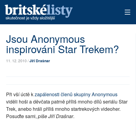
AKTUÁLNÍ VYDÁNÍ
Jsou Anonymous
inspirováni Star Trekem?
ARCHIV
TÉMATA
11. 12. 2010 /
Jiří Drašnar
AUTOŘI
PŘÍSPĚVKY NA PROVOZ
Při vší úctě k
zapálenosti členů skupiny Anonymous
viděli hoši a děvčata patrně příliš mnoho dílů seriálu Star
Trek, anebo hráli příliš mnoho startrekových videoher.
Posuďte sami,
píše Jiří Drašnar
.