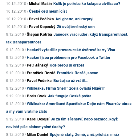
10.12. 2010 /
Michal Mašín
Kolik je potřeba ke kolapsu civilizace?
10.12. 2010 /
České děti neumí číst
10.12. 2010 /
Pavel Pečínka
Ani ghetto, ani rozptyl
10.12. 2010 /
Pavel Kopecký
Žít svůj brněnský sen
9.12. 2010 /
Štěpán Kotrba
Janeček vrací úder: když transparentnost,
tak transparentnost
9.12. 2010 /
Hackeři vyřadili z provozu také úvěrové karty Visa
9.12. 2010 /
Hackeři jsou problémem pro Facebook a Twitter
9.12. 2010 /
Petr Jánský
Kde berou tu drzost
9.12. 2010 /
František Řezáč
František Řezáč, socan
9.12. 2010 /
Pavel Pečínka
Buržuj se už vrátil...
9.12. 2010 /
Wikileaks: Firma Shell " zcela ovládá Nigérii"
9.12. 2010 /
Boris Cvek
Jak funguje Česká pošta
9.12. 2010 /
Wikileaks: Američané Španělsku: Dejte nám Pisarrův obraz
a my vám vrátíme zlato
9.12. 2010 /
Karel Dolejší
Je za tím šílenství, nebo bezmoc, když
novinář píše slabomyslné tlachy?
8.12. 2010 /
Milan Daniel
Spojené státy. Země, z níž přichází mráz