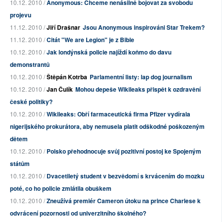
10.12. 2010 /
Anonymous: Chceme nenásilně bojovat za svobodu
projevu
11.12. 2010 /
Jiří Drašnar
Jsou Anonymous inspirováni Star Trekem?
11.12. 2010 /
Citát "We are Legion" je z Bible
10.12. 2010 /
Jak londýnská policie najíždí koňmo do davu
demonstrantů
10.12. 2010 /
Štěpán Kotrba
Parlamentní listy: lap dog journalism
10.12. 2010 /
Jan Čulík
Mohou depeše Wikileaks přispět k ozdravění
české politiky?
10.12. 2010 /
Wikileaks: Obří farmaceutická firma Pfizer vydírala
nigerijského prokurátora, aby nemusela platit odškodné poškozeným
dětem
10.12. 2010 /
Polsko přehodnocuje svůj pozitivní postoj ke Spojeným
státům
10.12. 2010 /
Dvacetiletý student v bezvědomí s krvácením do mozku
poté, co ho policie zmlátila obuškem
10.12. 2010 /
Zneužívá premiér Cameron útoku na prince Charlese k
odvrácení pozornosti od univerzitního školného?