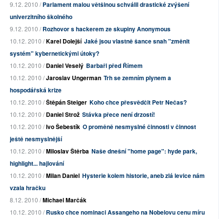
9.12. 2010 /
Parlament malou většinou schválil drastické zvýšení
univerzitního školného
9.12. 2010 /
Rozhovor s hackerem ze skupiny Anonymous
10.12. 2010 /
Karel Dolejší
Jaké jsou vlastně šance snah "změnit
systém" kybernetickými útoky?
10.12. 2010 /
Daniel Veselý
Barbaři před Římem
10.12. 2010 /
Jaroslav Ungerman
Trh se zemním plynem a
hospodářská krize
10.12. 2010 /
Štěpán Steiger
Koho chce přesvědčit Petr Nečas?
10.12. 2010 /
Daniel Strož
Stávka přece není drzostí!
10.12. 2010 /
Ivo Šebestík
O proměně nesmyslné činnosti v činnost
ještě nesmyslnější
10.12. 2010 /
Miloslav Štěrba
Naše dnešní "home page": hyde park,
highlight... hajlování
10.12. 2010 /
Milan Daniel
Hysterie kolem historie, aneb zlá levice nám
vzala hračku
8.12. 2010 /
Michael Marčák
10.12. 2010 /
Rusko chce nominaci Assangeho na Nobelovu cenu míru