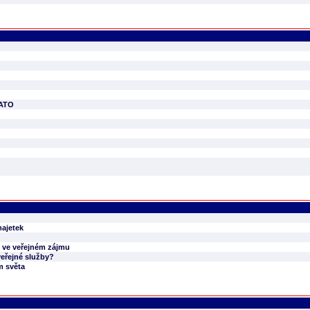
NATO
majetek
t ve veřejném zájmu
veřejné služby?
m světa