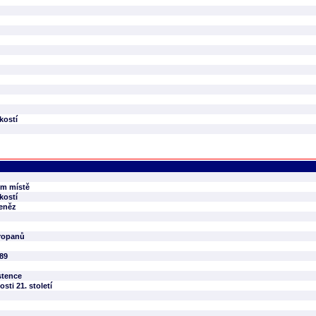
kostí
ém místě
kostí
peněz
vropanů
989
stence
sti 21. století