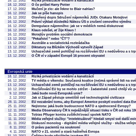
18. 12. 2002
Riziká privatizácie vodární a kanalizácií
18. 12. 2002
O čo prišiel Harry Potter
17. 12. 2002
Mučení je zlo: ale řekne to Blair nahlas?
16. 12. 2002
Jak se píše hanopis
16. 12. 2002
Otevřený dopis Sdružení nájemníků JUDr. Otakaru Motejlovi
16. 12. 2002
Právní výklad důsledků Nálezu ÚS o zrušení cenového výměru
16. 12. 2002
Deregulace nájemného: jak se v médiích nemá diskutovat
16. 12. 2002
Klaus odešel, ať žije Klaus !
16. 12. 2002
Motejlův problém sociální demokracie
13. 12. 2002
"Pekařství " nebo "ČT"?
13. 12. 2002
Austrálie a socialistická rozkrádačka
13. 12. 2002
Diktatury na Blízkém Východě vytvořil Západ
13. 12. 2002
Uchazečské země pohlížejí na rozšiřování EU s nedůvěrou a s trp
13. 12. 2002
O ČR ví v západní Evropě 16 procent obyvatel
Evropská unie
18. 12. 2002
Riziká privatizácie vodární a kanalizácií
16. 12. 2002
TV média o víkendu: Současná koalice (ne)má správné lidi na sv
13. 12. 2002
Uchazečské země pohlížejí na rozšiřování EU s nedůvěrou a s trp
10. 12. 2002
Rozšiřování EU by se mohlo zdržet - žadatelské země chtějí víc 
9. 12. 2002
Jaká bude nová Evropská unie?
2. 12. 2002
Jak si Západ pěstuje smetiště své technologické civilizace
28. 11. 2002
EU nezabrání tomu, aby Europol Americe poskytl osobní data E
25. 11. 2002
Nejistota: jaká bude budoucnost NATO a sjednocené Evropy?
12. 11. 2002
Media Observatory ČR k nejvážnější situaci tisku v ČR od roku 1
11. 11. 2002
Tobias Pfluger kontra zušlěchťovací spolek NATO
11. 11. 2002
Média veřejné služby: "intelektuálové" hledali smysl své další exi
11. 11. 2002
Diskusní monolog - digitální média veřejné služby - služba veřejno
8. 11. 2002
O právu pacientů na soukromí
4. 11. 2002
NATO v 21. století a stará hašteřivá Evropa
31. 10. 2002
Čeština bude oficiálním jazykem EU