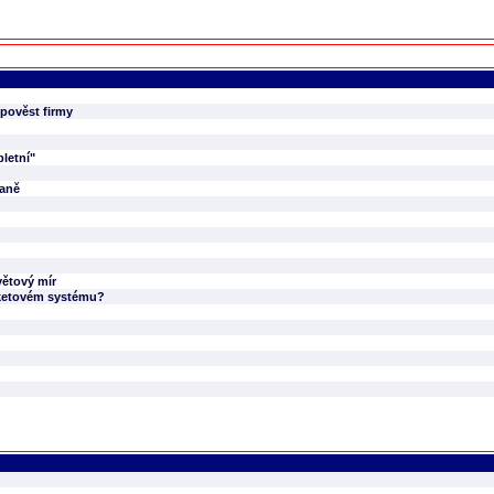
 pověst firmy
pletní"
raně
větový mír
raketovém systému?