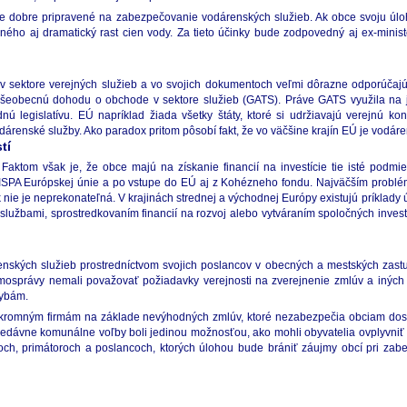
e dobre pripravené na zabezpečovanie vodárenských služieb. Ak obce svoju úloh
ého aj dramatický rast cien vody. Za tieto účinky bude zodpovedný aj ex-minist
sektore verejných služieb a vo svojich dokumentoch veľmi dôrazne odporúčajú pr
eobecnú dohodu o obchode v sektore služieb (GATS). Práve GATS využila na ja
nú legislatívu. EÚ napríklad žiada všetky štáty, ktoré si udržiavajú verejnú
odárenské služby. Ako paradox pritom pôsobí fakt, že vo väčšine krajín EÚ je vodár
tí
. Faktom však je, že obce majú na získanie financií na investície tie isté pod
u ISPA Európskej únie a po vstupe do EÚ aj z Kohézneho fondu. Najväčším problé
k nie je neprekonateľná. V krajinách strednej a východnej Európy existujú príklad
užbami, sprostredkovaním financií na rozvoj alebo vytváraním spoločných invest
nských služieb prostredníctvom svojich poslancov v obecných a mestských zastup
osprávy nemali považovať požiadavky verejnosti na zverejnenie zmlúv a inýc
hybám.
omným firmám na základe nevýhodných zmlúv, ktoré nezabezpečia obciam dostat
Nedávne komunálne voľby boli jedinou možnosťou, ako mohli obyvatelia ovplyvniť
toch, primátoroch a poslancoch, ktorých úlohou bude brániť záujmy obcí pri z