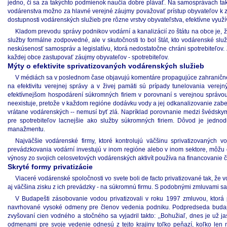
jedno, či sa za takýchto podmienok naučia dobre plávať. Na samosprávach tak
vodárenstva možno za hlavné verejné záujmy považovať prístup obyvateľov k 
dostupnosti vodárenských služieb pre rôzne vrstvy obyvateľstva, efektívne využ
Kladom prevodu správy podnikov vodární a kanalizácií zo štátu na obce je,
služby formálne zodpovedné, ale v skutočnosti to bol štát, kto vodárenské slu
neskúsenosť samospráv a legislatívu, ktorá nedostatočne chráni spotrebiteľov.
každej obce zastupovať záujmy obyvateľov - spotrebiteľov.
Mýty o efektivite sprivatizovaných vodárenských služieb
V médiách sa v poslednom čase objavujú komentáre propagujúce zahraničné
na efektivitu verejnej správy a v živej pamäti sú prípady tunelovania verej
efektívnejšom hospodárení súkromných firiem v porovnaní s verejnou správou
neexistuje, pretože v každom regióne dodávku vody a jej odkanalizovanie zabez
vrátane vodárenských -- nemusí byť zlá. Napríklad porovnanie medzi švédskym
pre spotrebiteľov lacnejšie ako služby súkromných firiem. Dôvod je jedn
manažmentu.
Najväčšie vodárenské firmy, ktoré kontrolujú väčšinu sprivatizovaných vo
prevádzkovania vodární investujú v inom regióne alebo v inom sektore, môžu oh
výnosy zo svojich celosvetových vodárenských aktivít používa na financovanie č
Skryté formy privatizácie
Viaceré vodárenské spoločnosti vo svete boli de facto privatizované tak, že 
aj väčšina zisku z ich prevádzky - na súkromnú firmu. S podobnými zmluvami sa 
V Budapešti zásobovanie vodou privatizovali v roku 1997 zmluvou, ktorá
navrhované vysoké odmeny pre členov vedenia podniku. Podpredseda budape
zvyšovaní cien vodného a stočného sa vyjadril takto: ,,Bohužiaľ, dnes je už ja
odmenami pre svoje vedenie odnesú z tejto krajiny toľko peňazí, koľko len 