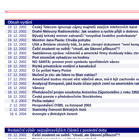
Obsah vydání
19. 12. 2002
Český Telecom ignoruje zájmy majitelů starých telefonních karet
20. 12. 2002
Drahé Melouny Radiomobilu: Jak snadno a rychle přijít o dobrou
19. 12. 2002
Bývalý britský ministr zahraničí "nevydíral českého podnikatele"
19. 12. 2002
Monitor Jana Paula: Chvála pohybu
19. 12. 2002
USA a Británie obvinily Irák, že jeho zbrojní dokument "není kom
19. 12. 2002
Čeští studenti ve světě: "chudí, ale šikovní příbuzní"?
18. 12. 2002
Saddámova zpráva: německé a americké firmy dodávaly Iráku zb
19. 12. 2002
Pod stromček vyhadzov na hodinu
18. 12. 2002
NO SANTA: protest proti symbolu spotřebních vánoc
18. 12. 2002
Riziká privatizácie vodární a kanalizácií
18. 12. 2002
O čo prišiel Harry Potter
17. 12. 2002
Mučení je zlo: ale řekne to Blair nahlas?
17. 12. 2002
Američané budou muset vést válečné akce, má-li být zachován s
17. 12. 2002
Analyzují Evropané, jaká bude účast jejich zemí na americkém 
18. 12. 2002
Vánoce
18. 12. 2002
Předvánoční projev soudruha Antonína Zápotockého z roku 1952
18. 12. 2002
Česká poesie v předvánočním Stockholmu
5. 2. 2003
Pošta redakci
2. 12. 2002
Hospodaření OSBL za listopad 2002
2. 12. 2002
Statistiky čtenosti Britských listů
18. 6. 2004
Inzerujte v Britských listech
Redakční výběr nejzajímavějších článků z poslední doby
19. 12. 2002
Čeští studenti ve světě: "chudí, ale šikovní příbuzní"?