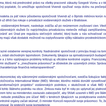
a, ktorá má prednostné právo na všetky pracovné zákazky Szegedi Vizmu a v ktor
očný poplatok, čo umožňuje spoločnosti Vivendi využívať svoju dcéru na prečerp
byvatelia za päť rokov pôsobenia spoločnosti Vivendi až o štyristo miliónov korú
už dlhší čas rokuje o privatizácii vodárenských služieb v Bratislave.
s vodárenskými firmami, nasleduje zväčša až po neúmernom zvyšovaní cien. Vtedy
renských služieb čo najrýchlejšou privatizáciou nielenže míňajú zamýšľanému 
brániť ani Úrad pre reguláciu sieťových odvetví, ktorý bude u nás schvaľovať 
my majú však dostatok možností na ovplyvňovanie výšky nákladov prostredníctvom 
azné oslabenie verejnej kontroly. Nadnárodné spoločnosti z princípu trvajú na tom,
, ostali obchodným tajomstvom. Dokumenty, týkajúce sa sprivatizovaných budapešt
a z toho vyplývajúce problémy kritizujú aj oficiálne kontrolné orgány. Francúzsky
ými službami" a ,,zneužívanie právomocí" je dôsledok zle uzavretých zmlúv. Správ
 ,,charakterizuje finančná netransparentnosť".
a ekonomickej sily súkromnými vodárenskými spoločnosťami, svedčia šokujúce fakty
čnosťou International Water (IWD). Minister, ktorého médiá donútili vysvetľovať
ansformačných projektov" vodárenských podnikov, v skutočnosti si však IWD t
í tohto štátneho podniku na obce. Zmluva mala byť tri roky po uplynutí jej platnost
. Okrem toho sa ministerstvo zaviazalo zabezpečiť, aby StVaK uzavreli s IWD pre š
luva nebude prekážkou pre účasť IWD v tendroch týkajúcich sa poskytovania vodo
kontrolné orgány začali skúmať, či minister Koncoš neporušil svoje právomoci. To, 
domoval, že prekročil svoje kompetencie.