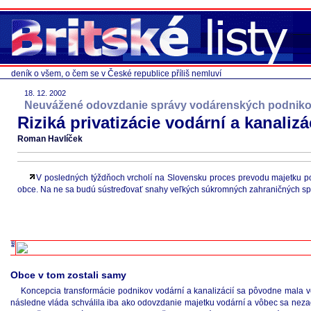
deník o všem, o čem se v České republice příliš nemluví
18. 12. 2002
Neuvážené odovzdanie správy vodárenských podnik
Riziká privatizácie vodární a kanalizá
Roman Havlíček
V posledných týždňoch vrcholí na Slovensku proces prevodu majetku po
obce. Na ne sa budú sústreďovať snahy veľkých súkromných zahraničných spol
Obce v tom zostali samy
Koncepcia transformácie podnikov vodární a kanalizácií sa pôvodne mala ve
následne vláda schválila iba ako odovzdanie majetku vodární a vôbec sa nezao