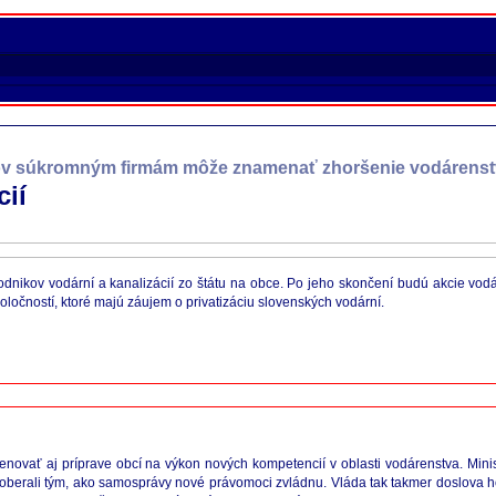
ov súkromným firmám môže znamenať zhoršenie vodárenst
cií
dnikov vodární a kanalizácií zo štátu na obce. Po jeho skončení budú akcie vodá
očností, ktoré majú záujem o privatizáciu slovenských vodární.
novať aj príprave obcí na výkon nových kompetencií v oblasti vodárenstva. Minis
berali tým, ako samosprávy nové právomoci zvládnu. Vláda tak takmer doslova hodi