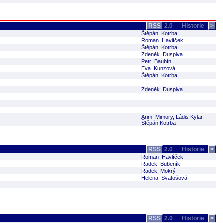
RSS
2.0
Historie
>
Štěpán Kotrba
Roman Havlíček
Štěpán Kotrba
Zdeněk Duspiva
Petr Baubín
Eva Kunzová
Štěpán Kotrba
Zdeněk Duspiva
Arim Mimory, Ládis Kylar,
Štěpán Kotrba
RSS
2.0
Historie
>
Roman Havlíček
Radek Bubeník
Radek Mokrý
Helena Svatošová
RSS
2.0
Historie
>