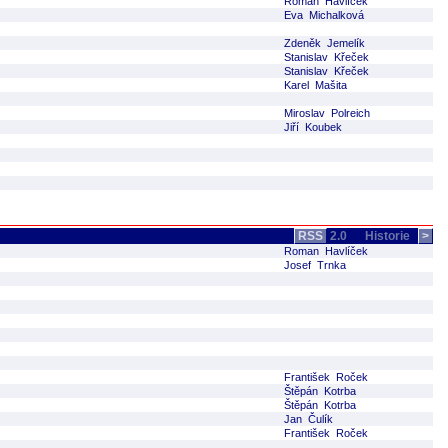
Roman Havlíček
Eva Michalková
Zdeněk Jemelík
Stanislav Křeček
Stanislav Křeček
Karel Mašita
Miroslav Polreich
Jiří Koubek
RSS
2.0
Historie
>
Roman Havlíček
Josef Trnka
František Roček
Štěpán Kotrba
Štěpán Kotrba
Jan Čulík
František Roček