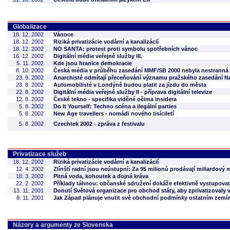
Globalizace
18. 12. 2002
Vánoce
18. 12. 2002
Riziká privatizácie vodární a kanalizácií
18. 12. 2002
NO SANTA: protest proti symbolu spotřebních vánoc
16. 12. 2002
Digitální média veřejné služby III.
5. 11. 2002
Kde jsou hranice demokracie
8. 10. 2002
Česká média v průběhu zasedání MMF/SB 2000 nebyla nestranná
23. 9. 2002
Anarchisté odmítají přeceňování významu pražského zasedání 
23. 8. 2002
Automobilisté v Londýně budou platit za jízdu do města
22. 8. 2002
Digitální média veřejné služby II - příprava digitální televize
12. 8. 2002
České tekno - specifika viděné očima insidera
5. 8. 2002
Do It Yourself: Techno scéna a ilegální parties
5. 8. 2002
New Age travellers - nomádi nového tisíciletí
5. 8. 2002
Czechtek 2002 - zpráva z festivalu
Privatizace služeb
18. 12. 2002
Riziká privatizácie vodární a kanalizácií
12. 4. 2002
Zlínští radní jsou neústupní: Za 95 milionů prodávají miliardový 
18. 3. 2002
Pitná voda, kohoutek a dojná kráva
22. 2. 2002
Příklady táhnou: občanské sdružení dokáže efektivně vystupova
13. 11. 2001
Donutí Světová organizace pro obchod státy, aby zprivatizovaly 
8. 11. 2001
Jak Západ plánuje vnutit své obchodní podmínky ostatním zemí
Názory a argumenty ze Slovenska