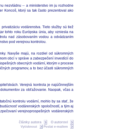
u nezvládnu -- a ministerstvo im ju rozhodne
er Koncoš, ktorý sa tak často prezentoval ako
ivatizáciu vodárenstva. Tieto služby sú tiež
r tohto roku Európska únia, aby vzniesla na
 kontrolu nad zásobovaním vodou a odvádzaním
enstvo pod verejnou kontrolou.
mienky. Navyše majú, na rozdiel od súkromných
mom obcí v správe a zabezpečení investícií do
y úspešných obecných vodární, ktorým v procese
ičných programov, a to bez účasti súkromných
iteľstvách. Verejná kontrola je najúčinnejším
h dokumentov za obťažovanie. Naopak, včas a
očnú kontrolu vodární, mohlo by sa stať, že
 budúcnosť vodárenských spoločností, a tým aj
abezpečovaní verejnoprospešných vodárenských
články autora
O autorovi
Vytisknout
Poslat e-mailem