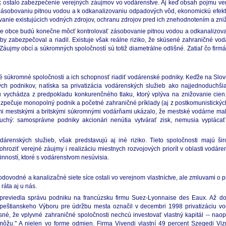
 ostalo zabezpečenie verejných záujmov vo vodárenstve. Aj keď obsah pojmu vere
zásobovaniu pitnou vodou a k odkanalizovaniu odpadových vôd, ekonomickú efektí
ívanie existujúcich vodných zdrojov, ochranu zdrojov pred ich znehodnotením a zni
 že obce budú konečne môcť kontrolovať zásobovanie pitnou vodou a odkanalizovan
žby zabezpečoval a riadil. Existuje však reálne riziko, že skúsené zahraničné v
 Záujmy obcí a súkromných spoločností sú totiž diametrálne odlišné. Zatiaľ čo fi
 súkromné spoločnosti a ich schopnosť riadiť vodárenské podniky. Keďže na Slo
ných podnikov, natíska sa privatizácia vodárenských služieb ako najjednoduchši
 vychádza z predpokladu konkurenčného tlaku, ktorý vplýva na znižovanie cien.
pečuje monopolný podnik a početné zahraničné príklady (aj z postkomunistických 
i mestskými a britskými súkromnými vodárňami ukázalo, že mestské vodárne mali 
oduchý: samosprávne podniky akcionári nenútia vytvárať zisk, nemusia vyplác
dárenských služieb, však predstavujú aj iné riziko. Tieto spoločnosti majú šir
roziť verejné záujmy i realizáciu miestnych rozvojových priorít v oblasti vodáre
inností, ktoré s vodárenstvom nesúvisia.
vodovodné a kanalizačné siete síce ostali vo verejnom vlastníctve, ale zmluvami o 
ráta aj u nás.
 previedla správu podniku na francúzsku firmu Suez-Lyonnaise des Eaux. Až d
štianskeho Výboru pre údržbu mesta označil v decembri 1998 privatizáciu vod
sné, že vplyvné zahraničné spoločnosti nechcú investovať vlastný kapitál -- naopa
môžu." A nielen vo forme odmien. Firma Vivendi vlastní 49 percent Szegedi Viz