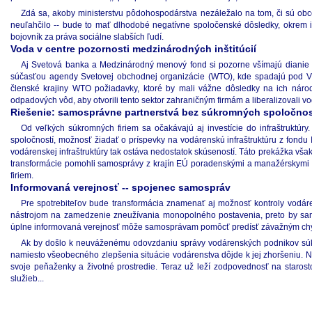
Zdá sa, akoby ministerstvu pôdohospodárstva nezáležalo na tom, či sú obc
neuľahčilo -- bude to mať dlhodobé negatívne spoločenské dôsledky, okrem in
bojovník za práva sociálne slabších ľudí.
Voda v centre pozornosti medzinárodných inštitúcií
Aj Svetová banka a Medzinárodný menový fond si pozorne všímajú dianie v 
súčasťou agendy Svetovej obchodnej organizácie (WTO), kde spadajú pod Vš
členské krajiny WTO požiadavky, ktoré by mali vážne dôsledky na ich národ
odpadových vôd, aby otvorili tento sektor zahraničným firmám a liberalizovali v
Riešenie: samosprávne partnerstvá bez súkromných spoločnos
Od veľkých súkromných firiem sa očakávajú aj investície do infraštruktúry
spoločností, možnosť žiadať o príspevky na vodárenskú infraštruktúru z fond
vodárenskej infraštruktúry tak ostáva nedostatok skúseností. Táto prekážka vša
transformácie pomohli samosprávy z krajín EÚ poradenskými a manažérskymi sl
firiem.
Informovaná verejnosť -- spojenec samospráv
Pre spotrebiteľov bude transformácia znamenať aj možnosť kontroly vodáre
nástrojom na zamedzenie zneužívania monopolného postavenia, preto by sam
úplne informovaná verejnosť môže samosprávam pomôcť predísť závažným c
Ak by došlo k neuváženému odovzdaniu správy vodárenských podnikov súkr
namiesto všeobecného zlepšenia situácie vodárenstva dôjde k jej zhoršeniu. 
svoje peňaženky a životné prostredie. Teraz už leží zodpovednosť na staros
služieb...