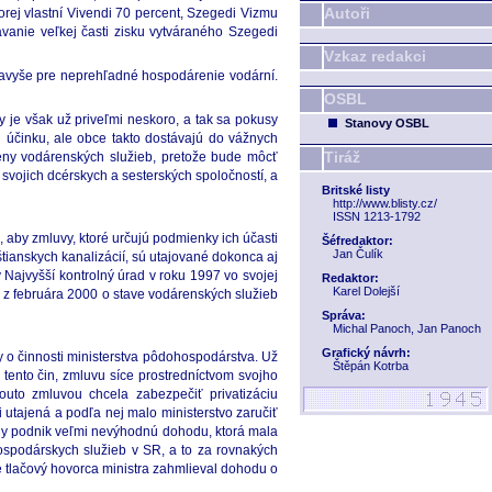
Autoři
ej vlastní Vivendi 70 percent, Szegedi Vizmu
ávanie veľkej časti zisku vytváraného Szegedi
Vzkaz redakci
n navyše pre neprehľadné hospodárenie vodární.
OSBL
 je však už priveľmi neskoro, a tak sa pokusy
Stanovy OSBL
účinku, ale obce takto dostávajú do vážnych
Tiráž
ceny vodárenských služieb, pretože bude môcť
svojich dcérskych a sesterských spoločností, a
Britské listy
http://www.blisty.cz/
ISSN 1213-1792
 aby zmluvy, ktoré určujú podmienky ich účasti
Šéfredaktor:
Jan Čulík
ianskych kanalizácií, sú utajované dokonca aj
 Najvyšší kontrolný úrad v roku 1997 vo svojej
Redaktor:
Karel Dolejší
a z februára 2000 o stave vodárenských služieb
Správa:
Michal Panoch, Jan Panoch
Grafický návrh:
 o činnosti ministerstva pôdohospodárstva. Už
Štěpán Kotrba
 tento čin, zmluvu síce prostredníctvom svojho
outo zmluvou chcela zabezpečiť privatizáciu
i utajená a podľa nej malo ministerstvo zaručiť
tátny podnik veľmi nevýhodnú dohodu, ktorá mala
hospodárskych služieb v SR, a to za rovnakých
že tlačový hovorca ministra zahmlieval dohodu o