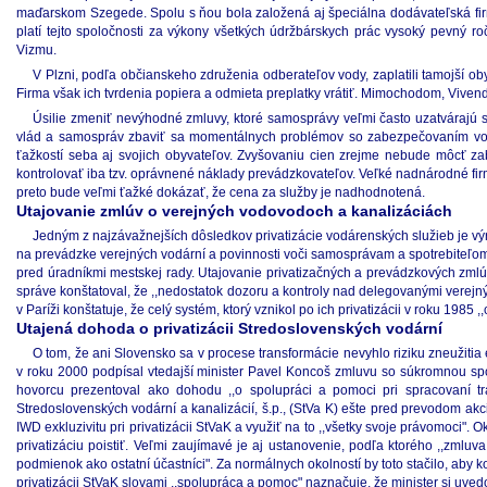
maďarskom Szegede. Spolu s ňou bola založená aj špeciálna dodávateľská firm
platí tejto spoločnosti za výkony všetkých údržbárskych prác vysoký pevný r
Vizmu.
V Plzni, podľa občianskeho združenia odberateľov vody, zaplatili tamojší o
Firma však ich tvrdenia popiera a odmieta preplatky vrátiť. Mimochodom, Vivendi 
Úsilie zmeniť nevýhodné zmluvy, ktoré samosprávy veľmi často uzatvárajú 
vlád a samospráv zbaviť sa momentálnych problémov so zabezpečovaním vodá
ťažkostí seba aj svojich obyvateľov. Zvyšovaniu cien zrejme nebude môcť za
kontrolovať iba tzv. oprávnené náklady prevádzkovateľov. Veľké nadnárodné fir
preto bude veľmi ťažké dokázať, že cena za služby je nadhodnotená.
Utajovanie zmlúv o verejných vodovodoch a kanalizáciách
Jedným z najzávažnejších dôsledkov privatizácie vodárenských služieb je výr
na prevádzke verejných vodární a povinnosti voči samosprávam a spotrebiteľom
pred úradníkmi mestskej rady. Utajovanie privatizačných a prevádzkových zmlúv 
správe konštatoval, že ,,nedostatok dozoru a kontroly nad delegovanými verejn
v Paríži konštatuje, že celý systém, ktorý vznikol po ich privatizácii v roku 1985
Utajená dohoda o privatizácii Stredoslovenských vodární
O tom, že ani Slovensko sa v procese transformácie nevyhlo riziku zneužiti
v roku 2000 podpísal vtedajší minister Pavel Koncoš zmluvu so súkromnou spolo
hovorcu prezentoval ako dohodu ,,o spolupráci a pomoci pri spracovaní tr
Stredoslovenských vodární a kanalizácií, š.p., (StVa K) ešte pred prevodom akci
IWD exkluzivitu pri privatizácii StVaK a využiť na to ,,všetky svoje právomoci"
privatizáciu poistiť. Veľmi zaujímavé je aj ustanovenie, podľa ktorého ,,zm
podmienok ako ostatní účastníci". Za normálnych okolností by toto stačilo, aby 
privatizácii StVaK slovami ,,spolupráca a pomoc" naznačuje, že minister si uve