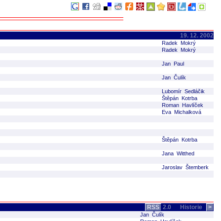
19. 12. 2002
Radek Mokrý
Radek Mokrý
Jan Paul
Jan Čulík
Lubomír Sedláčik
Štěpán Kotrba
Roman Havlíček
Eva Michalková
Štěpán Kotrba
Jana Witthed
Jaroslav Štemberk
RSS
2.0
Historie
>
Jan Čulík