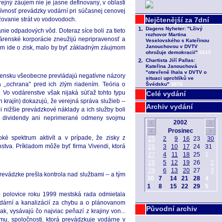
jný záujem nie je jasne definovaný, v oblasti
vnosť prevádzky vodární pri súčasnej cenovej
žovanie strát vo vodovodoch.
ie odpadových vôd. Doteraz síce boli za tieto
odárenské korporácie zneužijú nepripravenosť a
rmám ide o zisk, malo by byť základným záujmom
vensku všeobecne prevládajú negatívne názory
a ,,ochrana" pred ich zlým riadením. Teória o
 Vo vodárenstve však nijaká súťaž tohto typu
Celé vydání
krajín) dokazujú, že verejná správa služieb --
Archiv vydání
nižšie prevádzkové náklady a ich služby boli
ať dividendy ani neprimerané odmeny svojmu
oké spektrum aktivít a v prípade, že zisky z
nstva. Príkladom môže byť firma Vivendi, ktorá
prevádzke prešla kontrola nad službami -- a tým
o polovice roku 1999 mestská rada odmietala
ární a kanalizácií za chybu a o plánovanom
Původní archiv
k, vysávajú čo najviac peňazí z krajiny von...
mu, spoločnosti, ktorá prevádzkuje vodárne v