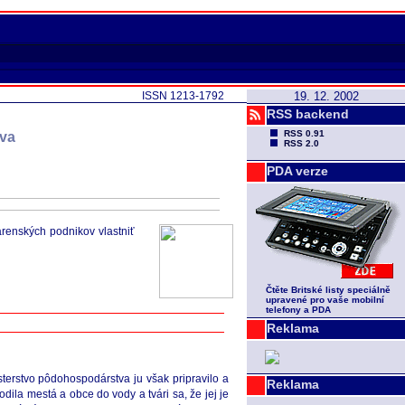
ISSN 1213-1792
19. 12. 2002
RSS backend
RSS 0.91
va
RSS 2.0
PDA verze
renských podnikov vlastniť
Čtěte Britské listy speciálně
upravené pro vaše mobilní
telefony a PDA
Reklama
terstvo pôdohospodárstva ju však pripravilo a
Reklama
la mestá a obce do vody a tvári sa, že jej je