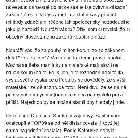
nové auto darované politické straně lze ovlivnit zásadní
zákon? Zákon, který by mohl do státní kasy přinést
miliardy zdaněním něčeho tak společensky nežádoucího
jako je hazard? Neuráží vás to? Dřív jsem si myslel, že si
občejný člověk změnu zákonů koupit nemůže.
Neuráží vás, že za pouhý milion korun lze se zákonem
dělat "zhruba toto"? Možná na to jdeme prostě špatně.
Možná se třeba maminky na mateřské mají složit na
milión korun (na to, kolik jich je to rozhodně není tolik),
vyslat svého vyslance a třeba by se dověděly, že s výší
mateřské "lze dělat zhruba toto". Není divu, že se na ně
při škrtech nemyslelo (nebo že se na ně myslelo právě
příliš). Najednou by se možná stamilióny hledaly jinde.
Další osud Dolejše a Šustra je zajímavý. Šuster sám
odstoupil a TOP09 se od něj distancovala (i když jej
sama na jednání poslala). Podle Kalouska nebyla
testována politická strana TOP09, ale jeden nestranický