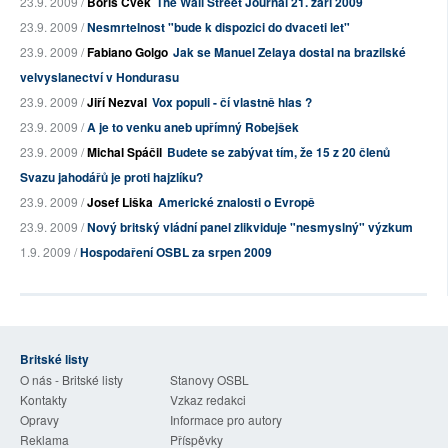
23.9. 2009 /
Boris Cvek
The Wall Street Journal 21. září 2009
23.9. 2009 /
Nesmrtelnost "bude k dispozici do dvaceti let"
23.9. 2009 /
Fabiano Golgo
Jak se Manuel Zelaya dostal na brazilské
velvyslanectví v Hondurasu
23.9. 2009 /
Jiří Nezval
Vox populi - čí vlastně hlas ?
23.9. 2009 /
A je to venku aneb upřímný Robejšek
23.9. 2009 /
Michal Spáčil
Budete se zabývat tím, že 15 z 20 členů
Svazu jahodářů je proti hajzlíku?
23.9. 2009 /
Josef Liška
Americké znalosti o Evropě
23.9. 2009 /
Nový britský vládní panel zlikviduje "nesmyslný" výzkum
1.9. 2009 /
Hospodaření OSBL za srpen 2009
Britské listy
O nás - Britské listy
Stanovy OSBL
Kontakty
Vzkaz redakci
Opravy
Informace pro autory
Reklama
Příspěvky