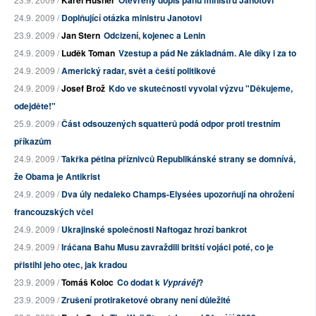
Karel Hušner
Otevřený dopis panu ministru Janotovi
24.9. 2009 /
Doplňující otázka ministru Janotovi
23.9. 2009 /
Jan Stern
Odcizení, kojenec a Lenin
24.9. 2009 /
Luděk Toman
Vzestup a pád Ne základnám. Ale díky i za to
24.9. 2009 /
Americký radar, svět a čeští politikové
24.9. 2009 /
Josef Brož
Kdo ve skutečnosti vyvolal výzvu "Děkujeme,
odejděte!"
25.9. 2009 /
Část odsouzených squatterů podá odpor proti trestním
příkazům
24.9. 2009 /
Takřka pětina příznivců Republikánské strany se domnívá,
že Obama je Antikrist
24.9. 2009 /
Dva úly nedaleko Champs-Elysées upozorňují na ohrožení
francouzských včel
24.9. 2009 /
Ukrajinské společnosti Naftogaz hrozí bankrot
24.9. 2009 /
Iráčana Bahu Musu zavraždili britští vojáci poté, co je
přistihl jeho otec, jak kradou
23.9. 2009 /
Tomáš Koloc
Co dodat k
?
Vyprávěj
23.9. 2009 /
Zrušení protiraketové obrany není důležité