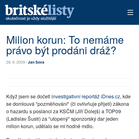
AKTUÁLNÍ VYDÁNÍ
Milion korun: To nemáme
právo být prodáni dráž?
ARCHIV
TÉMATA
28. 9. 2009 /
Jan Sova
AUTOŘI
PŘÍSPĚVKY NA PROVOZ
Když jsem se dočetl
investigativní reportáž iDnes.cz
, kde
se domlouvá "pozměňování" (či ovlivňuje přijetí) zákona
o hazardu s poslanci za KSČM (Jiří Dolejš) a TOP09
(Ladislav Šustr) za "utopený" sponzorský dar jeden
milion korun, udělalo se mi hodně mdlo.