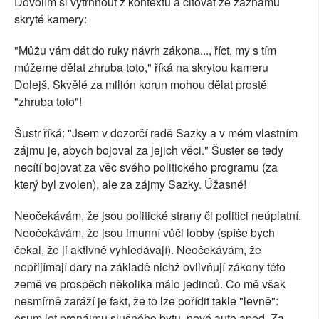
Dovolím si vytrhnout z kontextu a citovat ze záznamu
skryté kamery:
"Můžu vám dát do ruky návrh zákona..., říct, my s tím
můžeme dělat zhruba toto," říká na skrytou kameru
Dolejš. Skvělé za milión korun mohou dělat prostě
"zhruba toto"!
Šustr říká: "Jsem v dozorčí radě Sazky a v mém vlastním
zájmu je, abych bojoval za jejich věci." Šuster se tedy
necítí bojovat za věc svého politického programu (za
který byl zvolen), ale za zájmy Sazky. Úžasné!
Neočekávám, že jsou politické strany či politici neúplatní.
Neočekávám, že jsou imunní vůči lobby (spíše bych
čekal, že ji aktivně vyhledávají). Neočekávám, že
nepřijímají dary na základě nichž ovlivňují zákony této
země ve prospěch několika málo jedinců. Co mě však
nesmírně zaráží je fakt, že to lze pořídit takle "levně":
osum let pronájmu slušného bytu, nové auto apod. Za