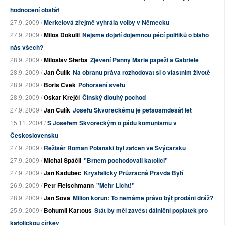
hodnocení obstát
27.9. 2009 /
Merkelová zřejmě vyhrála volby v Německu
27.9. 2009 /
Miloš Dokulil
Nejsme dojatí dojemnou péčí politiků o blaho
nás všech?
28.9. 2009 /
Miloslav Štěrba
Zjevení Panny Marie papeži a Gabriele
28.9. 2009 /
Jan Čulík
Na obranu práva rozhodovat si o vlastním životě
28.9. 2009 /
Boris Cvek
Pohoršení světu
28.9. 2009 /
Oskar Krejčí
Čínský dlouhý pochod
27.9. 2009 /
Jan Čulík
Josefu Škvoreckému je pětaosmdesát let
15.11. 2004 /
S Josefem Škvoreckým o pádu komunismu v
Československu
27.9. 2009 /
Režisér Roman Polanski byl zatčen ve Švýcarsku
27.9. 2009 /
Michal Spáčil
"Brnem pochodovali katolíci"
27.9. 2009 /
Jan Kadubec
Krystalicky Průzračná Pravda Bytí
26.9. 2009 /
Petr Fleischmann
"Mehr Licht!"
28.9. 2009 /
Jan Sova
Milion korun: To nemáme právo být prodáni dráž?
25.9. 2009 /
Bohumil Kartous
Stát by měl zavést dálniční poplatek pro
katolickou církev