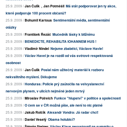
,
25.9. 2009 /
Jan Čulík
Jan Potměšil
Má stát podporovat jen ty akce,
které podporuje 100 procent občanů?
25.9. 2009 /
Bohumil Kartous
Sentimentální média, sentimentální
otázky
25.9. 2009 /
František Řezáč
Mučedník lásky k bližnímu
25.9. 2009 /
BENEDICTE, REHABILITA IOHANNEM HUS !
25.9. 2009 /
Vladimír Nindel
Nejsme zbabělci, Václave Havle!
26.9. 2009 /
Václav Havel je na rozdíl od vás světově respektovaná
osobnost
26.9. 2009 /
Jan Čulík
Poslal nám užitečný materiál k rozboru
nekvalitního myšlení. Děkujeme
26.9. 2009 /
Honduras: Policie prý zaútočila na velvyslanectví
nervovým plynem, v ulicích nejméně jeden mrtvý
25.9. 2009 /
Miroslav Polreich
Funkce "hlupství" v politice a společnosti
25.9. 2009 /
O čem se v ČR možná píše, ale není to nic platné
25.9. 2009 /
Jakub Rolčík
Alexandr Vondra: Já radar chci!
25.9. 2009 /
Daniel Veselý
Obama holubicí?
25.9. 2009 /
Štěpán Steiger
Václav Klaus nevystoupil na summitu o