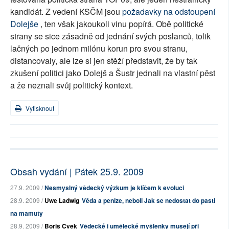
kandidát. Z vedení KSČM jsou
požadavky na odstoupení
Dolejše
, ten však jakoukoli vinu popírá. Obě politické
strany se sice zásadně od jednání svých poslanců, tolik
lačných po jednom milónu korun pro svou stranu,
distancovaly, ale lze si jen stěží představit, že by tak
zkušení politici jako Dolejš a Šustr jednali na vlastní pěst
a že neznali svůj politický kontext.
Vytisknout
Obsah vydání | Pátek 25.9. 2009
27.9. 2009 /
Nesmyslný vědecký výzkum je klíčem k evoluci
28.9. 2009 /
Uwe Ladwig
Věda a peníze, neboli Jak se nedostat do pasti
na mamuty
28.9. 2009 /
Boris Cvek
Vědecké i umělecké myšlenky musejí při