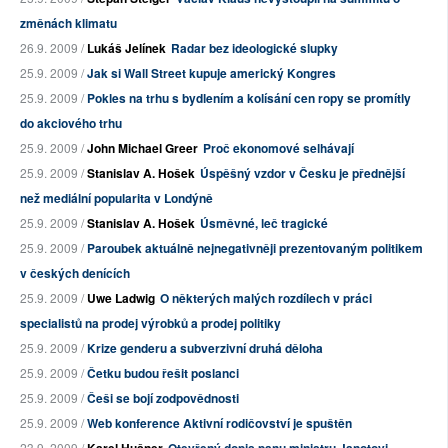
změnách klimatu
26.9. 2009 /
Lukáš Jelínek
Radar bez ideologické slupky
25.9. 2009 /
Jak si Wall Street kupuje americký Kongres
25.9. 2009 /
Pokles na trhu s bydlením a kolísání cen ropy se promítly
do akciového trhu
25.9. 2009 /
John Michael Greer
Proč ekonomové selhávají
25.9. 2009 /
Stanislav A. Hošek
Úspěšný vzdor v Česku je přednější
než mediální popularita v Londýně
25.9. 2009 /
Stanislav A. Hošek
Úsměvné, leč tragické
25.9. 2009 /
Paroubek aktuálně nejnegativněji prezentovaným politikem
v českých denících
25.9. 2009 /
Uwe Ladwig
O některých malých rozdílech v práci
specialistů na prodej výrobků a prodej politiky
25.9. 2009 /
Krize genderu a subverzivní druhá děloha
25.9. 2009 /
Četku budou řešit poslanci
25.9. 2009 /
Češi se bojí zodpovědnosti
25.9. 2009 /
Web konference Aktivní rodičovství je spuštěn
23.9. 2009 /