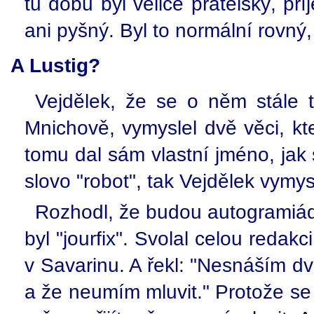
tu dobu byl velice přátelský, př
ani pyšný. Byl to normální rovný
A Lustig?
Vejdělek, že se o něm stále t
Mnichově, vymyslel dvě věci, kt
tomu dal sám vlastní jméno, jak
slovo "robot", tak Vejdělek vymy
Rozhodl, že budou autogramiády
byl "jourfix". Svolal celou redakci
v Savarinu. A řekl: "Nesnáším 
a že neumím mluvit." Protože s