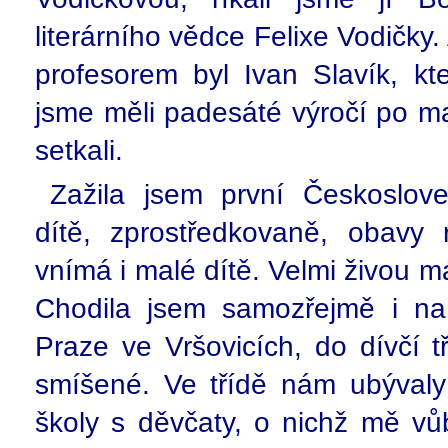
literárního vědce Felixe Vodičky
profesorem byl Ivan Slavík, k
jsme měli padesáté výročí po ma
setkali.
Zažila jsem první Českoslove
dítě, zprostředkovaně, obavy r
vnímá i malé dítě. Velmi živou 
Chodila jsem samozřejmě i na
Praze ve Vršovicích, do dívčí t
smíšené. Ve třídě nám ubývaly
školy s děvčaty, o nichž mě vů