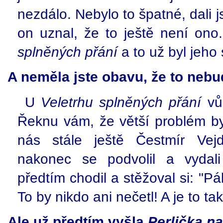
nezdálo. Nebylo to špatné, dali 
on uznal, že to ještě není ono
splněných přání
a to už byl jeho 
A neměla jste obavu, že to nebu
U
Veletrhu splněných přání
vůb
Řeknu vám, že větší problém by
nás stále ještě Čestmír Vejd
nakonec se podvolil a vyda
předtím chodil a stěžoval si: "Páb
To by nikdo ani nečetl! A je to tak
Ale už předtím vyšla
Perlička n