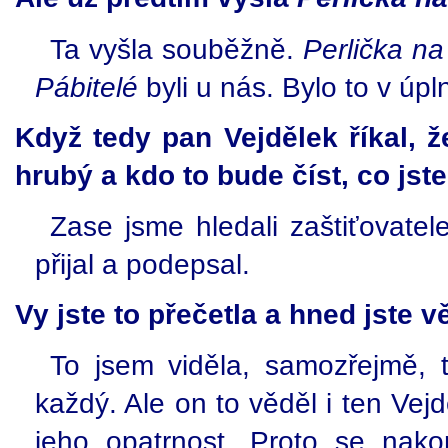
Ta vyšla souběžně.
Perlička n
Pábitelé
byli u nás. Bylo to v úp
Když tedy pan Vejdělek říkal, ž
hrubý a kdo to bude číst, co jste
Zase jsme hledali zaštiťovatel
přijal a podepsal.
Vy jste to přečetla a hned jste v
To jsem viděla, samozřejmě, t
každý. Ale on to věděl i ten Vej
jeho opatrnost. Proto se nako