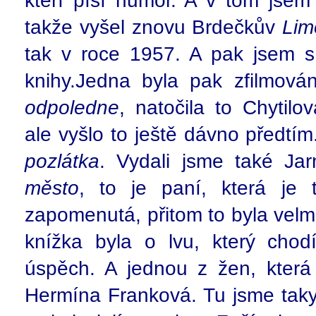
kteří píší humor. A v tom jsem 
takže vyšel znovu Brdečkův
Lim
tak v roce 1957. A pak jsem s 
knihy.Jedna byla pak zfilmová
odpoledne
, natočila to Chytil
ale vyšlo to ještě dávno předtím
pozlátka
. Vydali jsme také Ja
město
, to je paní, která je
zapomenutá, přitom to byla velm
knížka byla o lvu, který chod
úspěch. A jednou z žen, která l
Hermína Franková. Tu jsme taky