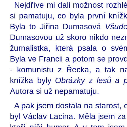
Nejdříve mi dali možnost rozh
si pamatuju, co byla první kníž
Byla to Jiřina Dumasová
Všude
Dumasovou už skoro nikdo nezná
žurnalistka, která psala o své
Byla ve Francii a potom se prov
- komunistu z Řecka, a tak na
knížka byly
Obrázky z lesů a p
Autora si už nepamatuju.
A pak jsem dostala na starost,
byl Václav Lacina. Měla jsem za 