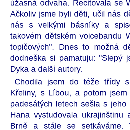
úžasná odvaha. Recitovala se 
Ačkoliv jsme byli děti, učil nás d
nás s velkými básníky a spiso
takovém dětském voicebandu W
topičových". Dnes to možná dět
dodneška si pamatuju: "Slepý j
Dyka a další autory.
Chodila jsem do téže třídy s
Křeliny, s Líbou, a potom jsem 
padesátých letech sešla s jeho
Hana vystudovala ukrajinštinu 
Brně a stále se setkáváme.