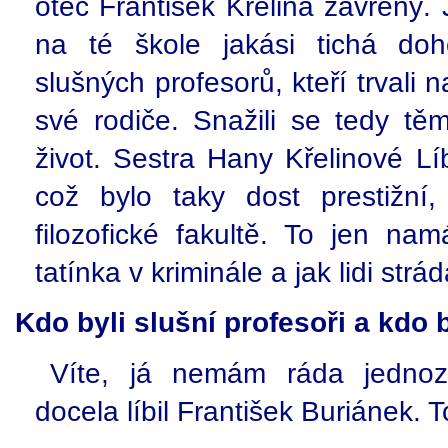
otec František Křelina zavřený. 
na té škole jakási tichá do
slušných profesorů, kteří trvali
své rodiče. Snažili se tedy t
život. Sestra Hany Křelinové L
což bylo taky dost prestižní
filozofické fakultě. To jen na
tatínka v kriminále a jak lidi strád
Kdo byli slušní profesoři a kdo b
Víte, já nemám ráda jedno
docela líbil František Buriánek. 