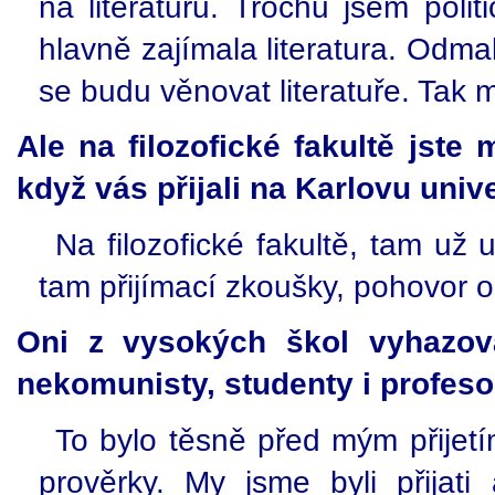
na literaturu. Trochu jsem poli
hlavně zajímala literatura. Odm
se budu věnovat literatuře. Tak m
Ale na filozofické fakultě jste
když vás přijali na Karlovu univ
Na filozofické fakultě, tam už ur
tam přijímací zkoušky, pohovor o 
Oni z vysokých škol vyhazova
nekomunisty, studenty i profes
To bylo těsně před mým přijetí
prověrky. My jsme byli přijat