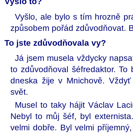
Vyšlo to?
Vyšlo, ale bylo s tím hrozně p
způsobem pořád zdůvodňovat. Byl
To jste zdůvodňovala vy?
Já jsem musela vždycky napsa
to zdůvodňoval šéfredaktor. To 
dneska žije v Mnichově. Vždyť 
svět.
Musel to taky hájit Václav Laci
Nebyl to můj šéf, byl externist
velmi dobře. Byl velmi příjemný,