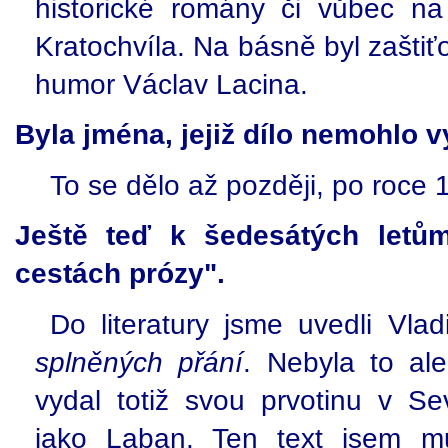
historické romány či vůbec n
Kratochvíla. Na básně byl zašti
humor Václav Lacina.
Byla jména, jejiž dílo nemohlo vy
To se dělo až později, po roce 
Ještě teď k šedesátých letům
cestách prózy".
Do literatury jsme uvedli Vla
splněných přání
. Nebyla to ale
vydal totiž svou prvotinu v Se
jako Laban. Ten text jsem mu