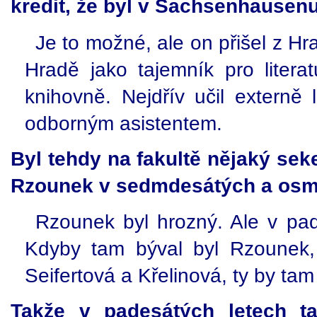
kredit, že byl v Sachsenhausen
Je to možné, ale on přišel z H
Hradě jako tajemník pro litera
knihovně. Nejdřív učil externě 
odborným asistentem.
Byl tehdy na fakultě nějaký seke
Rzounek v sedmdesátých a osm
Rzounek byl hrozný. Ale v pad
Kdyby tam býval byl Rzounek, 
Seifertová a Křelinová, ty by ta
Takže v padesátých letech t