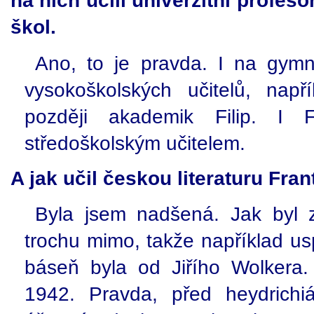
na nich učili univerzitní profes
škol.
Ano, to je pravda. I na gymn
vysokoškolských učitelů, napří
později akademik Filip. I 
středoškolským učitelem.
A jak učil českou literaturu Fran
Byla jsem nadšená. Jak byl za
trochu mimo, takže například us
báseň byla od Jiřího Wolkera.
1942. Pravda, před heydrichiá