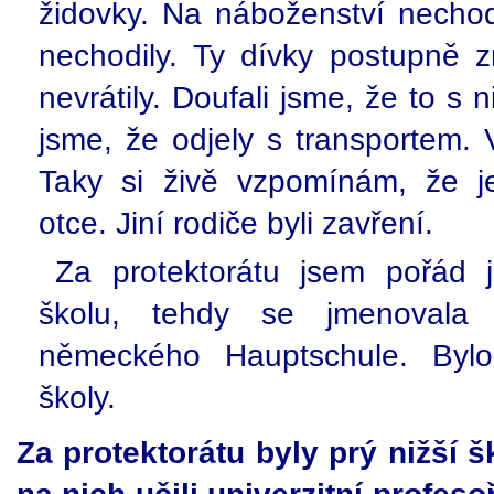
židovky. Na náboženství nechod
nechodily. Ty dívky postupně 
nevrátily. Doufali jsme, že to s
jsme, že odjely s transportem. V
Taky si živě vzpomínám, že je
otce. Jiní rodiče byli zavření.
Za protektorátu jsem pořád j
školu, tehdy se jmenovala 
německého Hauptschule. Byl
školy.
Za protektorátu byly prý nižší š