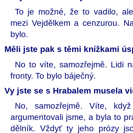
To je možné, že to vadilo, al
mezi Vejdělkem a cenzurou. Nak
bylo.
Měli jste pak s těmi knížkami ú
No to víte, samozřejmě. Lidi na
fronty. To bylo báječný.
Vy jste se s Hrabalem musela vid
No, samozřejmě. Víte, kdy
argumentovali jsme, a byla to p
dělník. Vždyť ty jeho prózy js