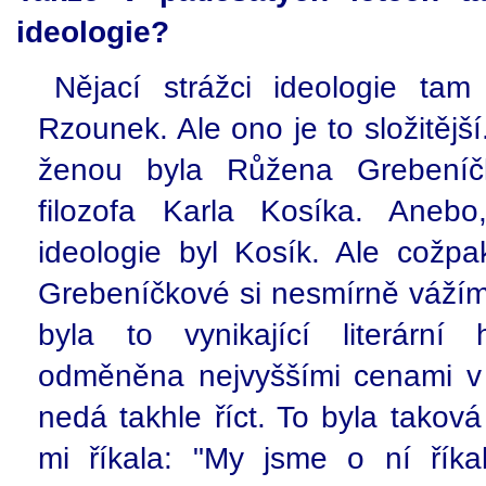
ideologie?
Nějací strážci ideologie tam
Rzounek. Ale ono je to složitěj
ženou byla Růžena Grebeníč
filozofa Karla Kosíka. Anebo,
ideologie byl Kosík. Ale cožpa
Grebeníčkové si nesmírně vážím
byla to vynikající literární 
odměněna nejvyššími cenami v 
nedá takhle říct. To byla tako
mi říkala: "My jsme o ní řík