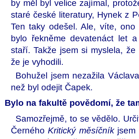
by měl byl velice zajímal, protož
staré české literatury, Hynek z 
Ten taky odešel. Ale, víte, ono
bylo řekněme devatenáct let a 
staří. Takže jsem si myslela, že
že je vyhodili.
Bohužel jsem nezažila Václava
než byl odejit Čapek.
Bylo na fakultě povědomí, že tam 
Samozřejmě, to se vědělo. Urč
Černého
Kritický měsíčník
jsem č