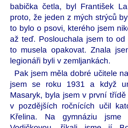
babička četla, byl František La
proto, že jeden z mých strýců by
to bylo o psovi, kterého jsem n
až teď. Poslouchala jsem to od
to musela opakovat. Znala jse
legionáři byli v zemljankách.
Pak jsem měla dobré učitele na
jsem se roku 1931 a když um
Masaryk, byla jsem v první tříd
v pozdějších ročnících učil kat
Křelina. Na gymnáziu jsme 
Vodičkovou, říkali jsme jí B