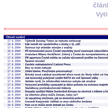
člán
Vyt
Obsah vydání
17. 6. 2004
Týdeník Sunday Times se nebude omlouvat
16. 6. 2004
Irák neměl nic společného s útoky z 11. září
17. 6. 2004
Dutroux byl shledán vinným z vraždy
16. 6. 2004
Při formulování pozic České republiky musí nastoupit odpovědno
17. 6. 2004
Gratulace Milanu Horáčkovi: Zelený z Česka do europarlamentu p
17. 6. 2004
PR agentura Česká média se začala významně podílet na činnost
17. 6. 2004
Špatné chování
17. 6. 2004
Zaniklo nakladatelství Catbird Press
17. 6. 2004
Moc to bolet nebude
17. 6. 2004
Zdání klame. Používejte prezervativy!
17. 6. 2004
Britský soud zakázal muslimské dívce nosit do školy hábit od hla
17. 6. 2004
Jak kosovský pokrývač zatáhl NATO do své špinavé války
17. 6. 2004
Vatikán tvrdí, že středověká inkvizice nebyla tak strašná
17. 6. 2004
Vynucení prohlídky zavazadel je dáno právem na ochranu majetku
17. 6. 2004
Slačálkovy protináboženské bláboly
16. 6. 2004
Dopady vysílání Rádia Svobodná Evropa na obchod s Irákem a Ír
16. 6. 2004
Za všechno přece může Zeman, nebo ne?
16. 6. 2004
Je squatting zločinem, jak se domnívá policie?
16. 6. 2004
Generál Karpinská: Udělali ze mne obětního beránka
16. 6. 2004
Kdo za to může aneb debakl po česku