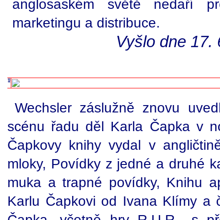
anglosaském světě nedaří pr
marketingu a distribuce.
Vyšlo dne 17. 
Wechsler záslužně znovu uvedl
scénu řadu děl Karla Čapka v n
Čapkovy knihy vydal v angličti
mloky, Povídky z jedné a druhé k
muka a trapné povídky, Knihu ap
Karlu Čapkovi od Ivana Klímy a č
Čapka, včetně hry R.U.R., s př