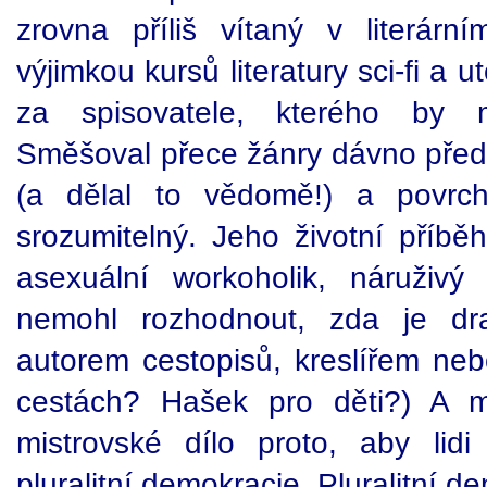
zrovna příliš vítaný v literár
výjimkou kursů literatury sci-fi a 
za spisovatele, kterého by mě
Směšoval přece žánry dávno předt
(a dělal to vědomě!) a povrch
srozumitelný. Jeho životní příbě
asexuální workoholik, náruživý
nemohl rozhodnout, zda je dr
autorem cestopisů, kreslířem ne
cestách? Hašek pro děti?) A 
mistrovské dílo proto, aby lid
pluralitní demokracie. Pluralitní d