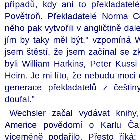
případů, kdy ani to překladatel
Povětroň. Překladatelé Norma 
něho pak vytvořili v angličtině da
jím by taky měl být," vzpomíná W
jsem štěstí, že jsem začínal se z
byli William Harkins, Peter Kuss
Heim. Je mi líto, že nebudu moci
generace překladatelů z češtin
doufal."
Wechsler začal vydávat knihy,
Americe povědomí o Karlu Ča
víceméně podařilo. Přesto říká