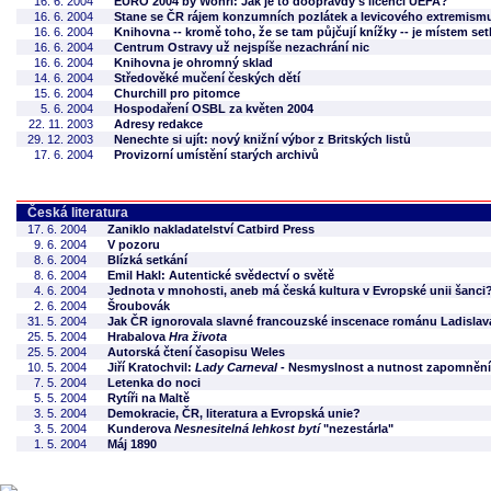
16. 6. 2004
EURO 2004 by Wöhrl: Jak je to doopravdy s licencí UEFA?
16. 6. 2004
Stane se ČR rájem konzumních pozlátek a levicového extremism
16. 6. 2004
Knihovna -- kromě toho, že se tam půjčují knížky -- je místem se
16. 6. 2004
Centrum Ostravy už nejspíše nezachrání nic
16. 6. 2004
Knihovna je ohromný sklad
14. 6. 2004
Středověké mučení českých dětí
15. 6. 2004
Churchill pro pitomce
5. 6. 2004
Hospodaření OSBL za květen 2004
22. 11. 2003
Adresy redakce
29. 12. 2003
Nenechte si ujít: nový knižní výbor z Britských listů
17. 6. 2004
Provizorní umístění starých archivů
Česká literatura
17. 6. 2004
Zaniklo nakladatelství Catbird Press
9. 6. 2004
V pozoru
8. 6. 2004
Blízká setkání
8. 6. 2004
Emil Hakl: Autentické svědectví o světě
4. 6. 2004
Jednota v mnohosti, aneb má česká kultura v Evropské unii šanci
2. 6. 2004
Šroubovák
31. 5. 2004
Jak ČR ignorovala slavné francouzské inscenace románu Ladislav
25. 5. 2004
Hrabalova
Hra života
25. 5. 2004
Autorská čtení časopisu Weles
10. 5. 2004
Jiří Kratochvil:
Lady Carneval
- Nesmyslnost a nutnost zapomnění
7. 5. 2004
Letenka do noci
5. 5. 2004
Rytíři na Maltě
3. 5. 2004
Demokracie, ČR, literatura a Evropská unie?
3. 5. 2004
Kunderova
Nesnesitelná lehkost bytí
"nezestárla"
1. 5. 2004
Máj 1890