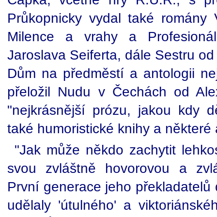
Průkopnicky vydal také romány V
Milence a vrahy a Profesioná
Jaroslava Seiferta, dále Sestru o
Dům na předměstí a antologii ne
přeložil Nudu v Čechách od Alex
"nejkrásnější prózu, jakou kdy d
také humoristické knihy a některé 
"Jak může někdo zachytit lehkos
svou zvláštně hovorovou a zvl
První generace jeho překladatelů 
udělaly 'útulného' a viktoriánské