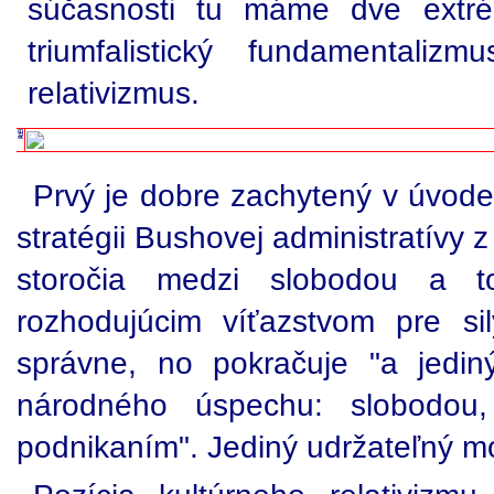
súčasnosti tu máme dve extré
triumfalistický fundamentali
relativizmus.
Prvý je dobre zachytený v úvode
stratégii Bushovej administratívy 
storočia medzi slobodou a tot
rozhodujúcim víťazstvom pre si
správne, no pokračuje "a jedi
národného úspechu: slobodou
podnikaním". Jediný udržateľný mo