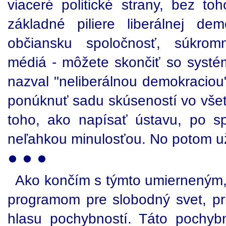
viaceré politické strany, bez toh
základné piliere liberálnej de
občiansku spoločnosť, súkromn
médiá - môžete skončiť so systé
nazval "neliberálnou demokraciou
ponúknuť sadu skúseností vo všet
toho, ako napísať ústavu, po s
neľahkou minulosťou. No potom už 
● ● ●
Ako končím s týmto umierneným
programom pre slobodný svet, p
hlasu pochybností. Táto pochybn