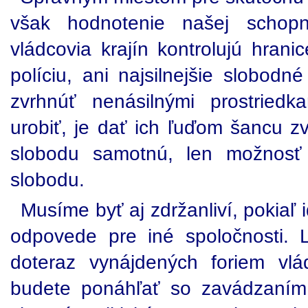
však hodnotenie našej schopno
vládcovia krajín kontrolujú hrani
políciu, ani najsilnejšie slobodn
zvrhnúť nenásilnými prostried
urobiť, je dať ich ľuďom šancu z
slobodu samotnú, len možnosť c
slobodu.
Musíme byť aj zdržanliví, pokiaľ
odpovede pre iné spoločnosti. 
doteraz vynájdených foriem vl
budete ponáhľať so zavádzaním 