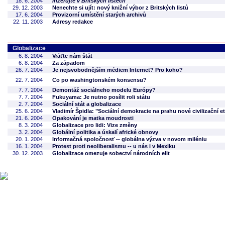
18. 6. 2004
Inzerujte v Britských listech
29. 12. 2003
Nenechte si ujít: nový knižní výbor z Britských listů
17. 6. 2004
Provizorní umístění starých archivů
22. 11. 2003
Adresy redakce
Globalizace
6. 8. 2004
Vráťte nám štát
6. 8. 2004
Za západom
26. 7. 2004
Je nejsvobodnějším médiem Internet? Pro koho?
22. 7. 2004
Co po washingtonském konsensu?
7. 7. 2004
Demontáž sociálneho modelu Európy?
7. 7. 2004
Fukuyama: Je nutno posílit roli státu
2. 7. 2004
Sociální stát a globalizace
25. 6. 2004
Vladimír Špidla: "Sociální demokracie na prahu nové civilizační e
21. 6. 2004
Opakování je matka moudrosti
8. 3. 2004
Globalizace pro lidi: Vize změny
3. 2. 2004
Globální politika a úskalí africké obnovy
20. 1. 2004
Informačná spoločnosť -- globálna výzva v novom miléniu
16. 1. 2004
Protest proti neoliberalismu -- u nás i v Mexiku
30. 12. 2003
Globalizace omezuje sobectví národních elit