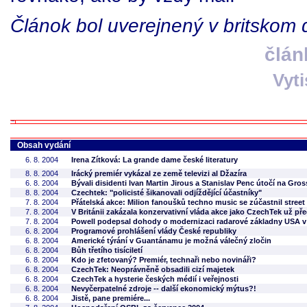
Článok bol uverejnený v britskom
člán
Vyt
Obsah vydání
6. 8. 2004
Irena Zítková: La grande dame české literatury
8. 8. 2004
Irácký premiér vykázal ze země televizi al Džazíra
6. 8. 2004
Bývali disidenti Ivan Martin Jirous a Stanislav Penc útočí na Gro
8. 8. 2004
Czechtek: "policisté šikanovali odjíždějící účastníky"
7. 8. 2004
Přátelská akce: Milion fanoušků techno music se zúčastnil stree
7. 8. 2004
V Británii zakázala konzervativní vláda akce jako CzechTek už pře
7. 8. 2004
Powell podepsal dohody o modernizaci radarové základny USA 
6. 8. 2004
Programové prohlášení vlády České republiky
6. 8. 2004
Americké týrání v Guantánamu je možná válečný zločin
6. 8. 2004
Bůh třetího tisíciletí
6. 8. 2004
Kdo je zfetovaný? Premiér, technaři nebo novináři?
6. 8. 2004
CzechTek: Neoprávněně obsadili cizí majetek
6. 8. 2004
CzechTek a hysterie českých médií i veřejnosti
6. 8. 2004
Nevyčerpatelné zdroje -- další ekonomický mýtus?!
6. 8. 2004
Jistě, pane premiére...