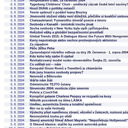
7. 8. 2004
Hospodaření OSBL za červenec 2004
6. 8. 2004
Tygerberg Childrens' Choir - umělecký zázrak české letní sezóny
6. 8. 2004
Hnutí DUHA s politiky netančí
6. 8. 2004
Teorie spiknutí v podání Ivana Breziny
6. 8. 2004
Jmenovité složení vlády není důležité, přečtěte si koaliční smlou
6. 8. 2004
Chateaubriand: Fumaroliho itinerář poezie a teroru
6. 8. 2004
Svoboda v Kanadě - tentokrát trochu jinak
6. 8. 2004
Socha svobody v New Yorku byla opět zpřístupněna
6. 8. 2004
Hvězdné války a globální bezpečnostní prostředí
6. 8. 2004
Global Trends 2015: A Dialogue About the Future With Nongove
6. 8. 2004
Kerry nepotrebuje alebo nechce protivojnových aktivistov
6. 8. 2004
Za západom
6. 8. 2004
Péče Jiřího Pehe
6. 8. 2004
Zpravodajství iráckého odboje za dny 29. července - 1. srpna 200
6. 8. 2004
Kdo koho kdy ojebe či ojebal
6. 8. 2004
Revitalizovaný model rusko-slovenského Švejka 21. storočia
6. 8. 2004
Co udělali oni -- nám
5. 8. 2004
Evropské fórum Romů a Travellerů je zklamáním
5. 8. 2004
Kde jsou hranice svobody projevu?
5. 8. 2004
Netomáš a Bělorusko
6. 8. 2004
Vráťte nám štát
6. 8. 2004
Odmietnutie TEJTO ústavy
6. 8. 2004
Slovensko 2004: evolúcia zlým smerom
4. 8. 2004
Policie a CzechTek
5. 8. 2004
Korupční galaxie Charlese Pasquy se rozpadá na kusy
5. 8. 2004
Několik poznámek na téma LÁSKA
5. 8. 2004
Umělec, autenticita života a totalitní společnost
5. 8. 2004
Mor na ty vaše festivaly
5. 8. 2004
Výslechy před namířenou zbraní, věznění v železech, nutnost pó
5. 8. 2004
Nesnesitelná touha po vědě
3. 8. 2004
Slavný americký filmař Albert Maysels: "Nepotřebuju Hollywood!
5. 8. 2004
O filmové klasice: stačilo by uvolnit autorská práva