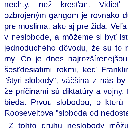
nechty, než kresťan. Vidieť 
ozbrojeným gangom je rovnako du
pre moslima, ako aj pre žida. Veľa
v neslobode, a môžeme si byť istí
jednoduchého dôvodu, že sú to r
my. Čo je dnes najrozšírenejšo
šesťdesiatimi rokmi, keď Frankli
"štyri slobody", väčšina z nás b
že príčinami sú diktatúry a vojn
bieda. Prvou slobodou, o ktorú
Rooseveltova "sloboda od nedosta
Z tohto druhu neslobody môžu 