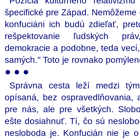
Pozícia kultúrneho relativizmu
špecifické pre Západ. Nemôžeme o
konfuciáni ich budú zdieľať, pr
rešpektovanie ľudských prá
demokracie a podobne, teda vecí
samých." Toto je rovnako pomýlen
● ● ●
Správna cesta leží medzi tým
opísaná, bez ospravedlňovania, a
pre nás, ale pre všetkých. Slobo
ešte dosiahnuť. Tí, čo sú neslobo
nesloboda je. Konfucián nie je o