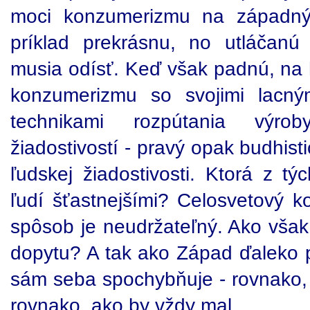
moci konzumerizmu na západný
príklad prekrásnu, no utláčanú
musia odísť. Keď však padnú, na 
konzumerizmu so svojimi lacný
technikami rozpútania výr
žiadostivostí - pravý opak budhis
ľudskej žiadostivosti. Ktorá z t
ľudí šťastnejšími? Celosvetový
spôsob je neudržateľný. Ako vša
dopytu? A tak ako Západ ďaleko 
sám seba spochybňuje - rovnako,
rovnako, ako by vždy mal.