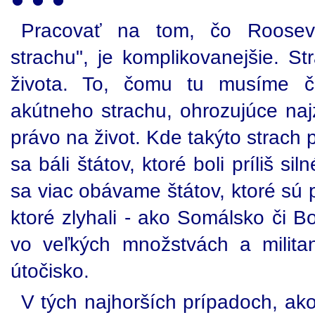
Pracovať na tom, čo Rooseve
strachu", je komplikovanejšie. S
života. To, čomu tu musíme če
akútneho strachu, ohrozujúce naj
právo na život. Kde takýto strach
sa báli štátov, ktoré boli príliš si
sa viac obávame štátov, ktoré sú pr
ktoré zlyhali - ako Somálsko či B
vo veľkých množstvách a militan
útočisko.
V tých najhorších prípadoch, ak