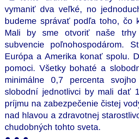
vymaniť dva veľké, no jednoduc
budeme správať podľa toho, čo 
Mali by sme otvoriť naše trhy
subvencie poľnohospodárom. S
Európa a Amerika konať spolu. 
pomoci. Všetky bohaté a slobodn
minimálne 0,7 percenta svojh
slobodní jednotlivci by mali dať
príjmu na zabezpečenie čistej vody
nad hlavou a zdravotnej starostliv
chudobných tohto sveta.
● ● ●