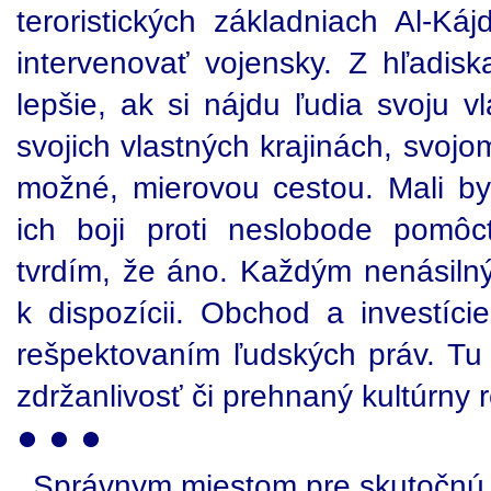
teroristických základniach Al-Ká
intervenovať vojensky. Z hľadisk
lepšie, ak si nájdu ľudia svoju v
svojich vlastných krajinách, svojo
možné, mierovou cestou. Mali b
ich boji proti neslobode pomô
tvrdím, že áno. Každým nenásil
k dispozícii. Obchod a investíc
rešpektovaním ľudských práv. Tu n
zdržanlivosť či prehnaný kultúrny r
● ● ●
Správnym miestom pre skutočnú z