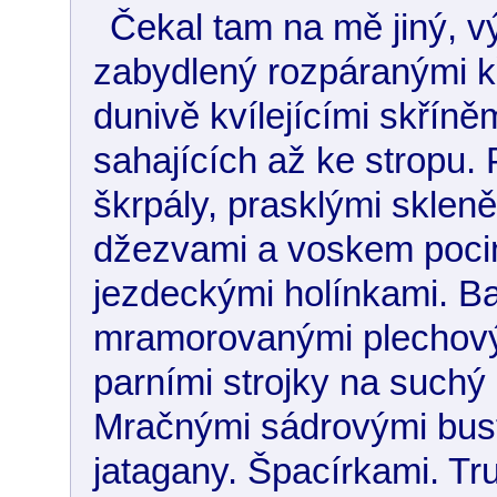
Čekal tam na mě jiný, vý
zabydlený rozpáranými kř
dunivě kvílejícími skříně
sahajících až ke stropu.
škrpály, prasklými skle
džezvami a voskem pocin
jezdeckými holínkami. Ba
mramorovanými plechov
parními strojky na suchý
Mračnými sádrovými bus
jatagany. Špacírkami. Tru