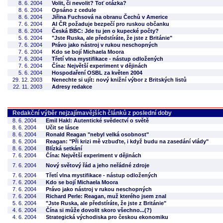
8. 6. 2004
Volit, či nevolit? Toť otázka?
8. 6. 2004
Opsáno z cedule
8. 6. 2004
Jiřina Fuchsová na obranu Čechů v Americe
7. 6. 2004
AI ČR požaduje bezpečí pro ruskou občanku
8. 6. 2004
Česká BBC: Jde tu jen o kupecké počty?
5. 6. 2004
"Jste Ruska, ale předstíráte, že jste z Británie"
7. 6. 2004
Právo jako nástroj v rukou neschopných
7. 6. 2004
Kdo se bojí Michaela Moora
7. 6. 2004
Třetí vlna mystifikace - nástup odložených
7. 6. 2004
Čína: Největší experiment v dějinách
5. 6. 2004
Hospodaření OSBL za květen 2004
29. 12. 2003
Nenechte si ujít: nový knižní výbor z Britských listů
22. 11. 2003
Adresy redakce
Redakční výběr nejzajímavějších článků z poslední doby
8. 6. 2004
Emil Hakl: Autentické svědectví o světě
8. 6. 2004
Učit se lásce
8. 6. 2004
Ronald Reagan "nebyl velká osobnost"
8. 6. 2004
Reagan: "Při krizi mě vzbuďte, i když budu na zasedání vlády"
8. 6. 2004
Blízká setkání
7. 6. 2004
Čína: Největší experiment v dějinách
7. 6. 2004
Nový světový řád a jeho neřádné zdroje
7. 6. 2004
Třetí vlna mystifikace - nástup odložených
7. 6. 2004
Kdo se bojí Michaela Moora
7. 6. 2004
Právo jako nástroj v rukou neschopných
7. 6. 2004
Richard Perle: Reagan, muž kterého jsem znal
5. 6. 2004
"Jste Ruska, ale předstíráte, že jste z Británie"
4. 6. 2004
Čína si může dovolit skoro všechno...(?)
4. 6. 2004
Strategická východiska pro českou ekonomiku