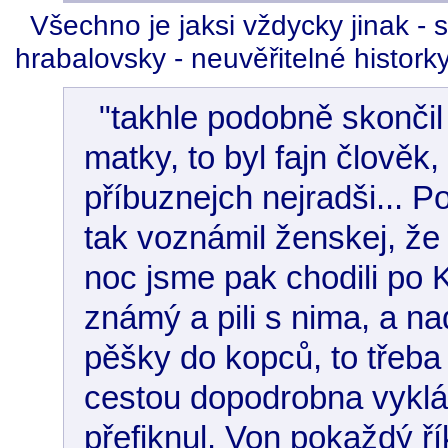
Všechno je jaksi vždycky jinak - 
hrabalovsky - neuvěřitelné historky
"takhle podobně skončil 
matky, to byl fajn člověk
příbuznejch nejradši... P
tak voznámil ženskej, že
noc jsme pak chodili po K
známý a pili s nima, a n
pěšky do kopců, to třeba 
cestou dopodrobna vyklád
přefiknul. Von pokaždý ř