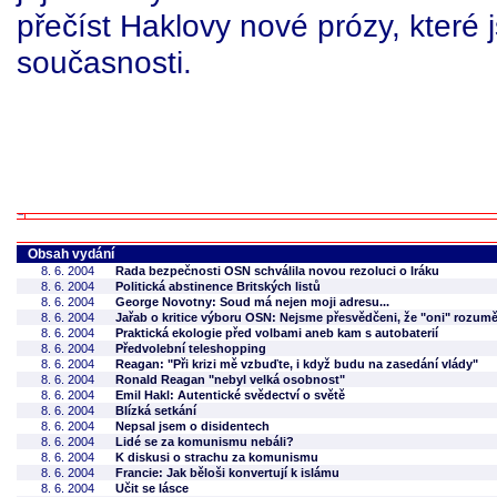
přečíst Haklovy nové prózy, kter
současnosti.
Obsah vydání
8. 6. 2004
Rada bezpečnosti OSN schválila novou rezoluci o Iráku
8. 6. 2004
Politická abstinence Britských listů
8. 6. 2004
George Novotny: Soud má nejen moji adresu...
8. 6. 2004
Jařab o kritice výboru OSN: Nejsme přesvědčeni, že "oni" rozuměj
8. 6. 2004
Praktická ekologie před volbami aneb kam s autobaterií
8. 6. 2004
Předvolební teleshopping
8. 6. 2004
Reagan: "Při krizi mě vzbuďte, i když budu na zasedání vlády"
8. 6. 2004
Ronald Reagan "nebyl velká osobnost"
8. 6. 2004
Emil Hakl: Autentické svědectví o světě
8. 6. 2004
Blízká setkání
8. 6. 2004
Nepsal jsem o disidentech
8. 6. 2004
Lidé se za komunismu nebáli?
8. 6. 2004
K diskusi o strachu za komunismu
8. 6. 2004
Francie: Jak běloši konvertují k islámu
8. 6. 2004
Učit se lásce