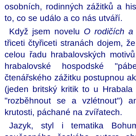
osobních, rodinných zážitků a his
to, co se událo a co nás utváří.
Když jsem novelu
O rodičích a
třiceti čtyřiceti stranách dojem, 
celou řadu hrabalovských motivů, 
hrabalovské hospodské "pábe
čtenářského zážitku postupnou ak
(jeden britský kritik to u Hraba
"rozběhnout se a vzlétnout") an
krutosti, páchané na zvířatech.
Jazyk, styl i tematika Boh