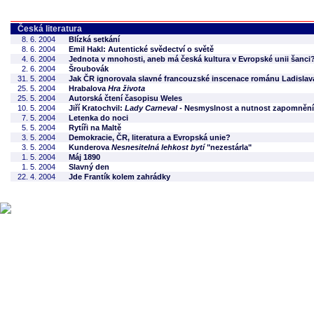
Česká literatura
8. 6. 2004
Blízká setkání
8. 6. 2004
Emil Hakl: Autentické svědectví o světě
4. 6. 2004
Jednota v mnohosti, aneb má česká kultura v Evropské unii šanci
2. 6. 2004
Šroubovák
31. 5. 2004
Jak ČR ignorovala slavné francouzské inscenace románu Ladislav
25. 5. 2004
Hrabalova
Hra života
25. 5. 2004
Autorská čtení časopisu Weles
10. 5. 2004
Jiří Kratochvil:
Lady Carneval
- Nesmyslnost a nutnost zapomnění
7. 5. 2004
Letenka do noci
5. 5. 2004
Rytíři na Maltě
3. 5. 2004
Demokracie, ČR, literatura a Evropská unie?
3. 5. 2004
Kunderova
Nesnesitelná lehkost bytí
"nezestárla"
1. 5. 2004
Máj 1890
1. 5. 2004
Slavný den
22. 4. 2004
Jde Frantík kolem zahrádky