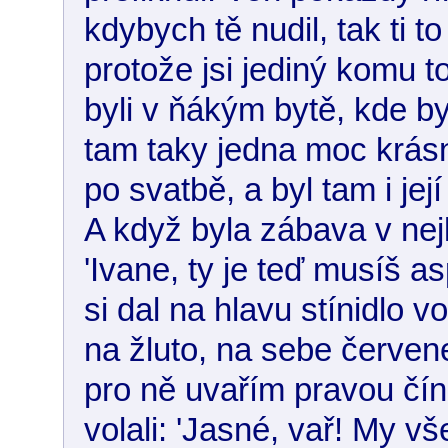
kdybych tě nudil, tak ti 
protože jsi jediný komu t
byli v ňákým bytě, kde byl
tam taky jedna moc krásn
po svatbě, a byl tam i je
A když byla zábava v nej
'Ivane, ty je teď musíš a
si dal na hlavu stínidlo v
na žluto, na sebe červene
pro ně uvařím pravou čínu,
volali: 'Jasné, vař! My 