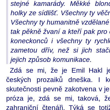
stejné kamarády. Měkké blon
holky ze sídlišť. Všechny ty v
Všechny ty humanitně vzdělané 
tak pěkně žvaní a kteří pak pr
koneckonců i všechny ty rych
zametou dřív, než si jich stač
jejich způsob komunikace.
Zdá se mi, že je Emil Hakl j
českých prozaiků dneška. I 
skutečnosti pevně zakotvena v je
próza je, zdá se mi, taková, že
zahraniční čtenáři. Týká se tot