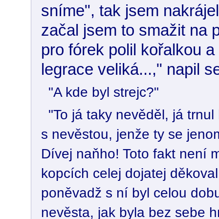
sníme", tak jsem nakrájel
začal jsem to smažit na p
pro fórek polil kořalkou a 
legrace veliká...," napil s
"A kde byl strejc?"
"To já taky nevěděl, já trnul
s nevěstou, jenže ty se jenom
Dívej naňho! Toto fakt není 
kopcích celej dojatej děkoval,
poněvadž s ní byl celou dobu
nevěsta, jak byla bez sebe h