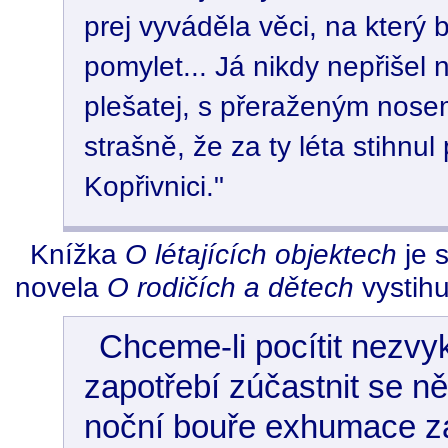
prej vyváděla věci, na který 
pomylet... Já nikdy nepřišel n
plešatej, s přeraženým nosem
strašně, že za ty léta stihnu
Kopřivnici."
Knížka
O létajících objektech
je 
novela
O rodičích a dětech
vystihuj
Chceme-li pocítit nezvy
zapotřebí zúčastnit se n
noční bouře exhumace z