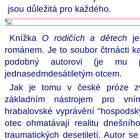
jsou důležitá pro každého.
Knížka
O rodičích a dětech
je
románem. Je to soubor čtrnácti kap
podobný autorovi (je mu 
jednasedmdesátiletým otcem.
Jak je tomu v české próze 
základním nástrojem pro vní
hrabalovské vyprávění "hospodskýc
otec ohmatávají realitu dnešníh
traumatických desetiletí. Autor se