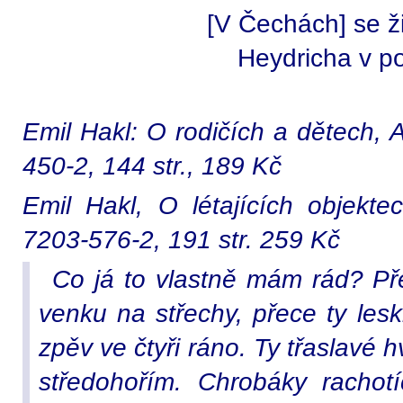
[V Čechách] se ži
Heydricha v p
Emil Hakl: O rodičích a dětech,
450-2, 144 str., 189 Kč
Emil Hakl, O létajících objekt
7203-576-2, 191 str. 259 Kč
Co já to vlastně mám rád? Př
venku na střechy, přece ty lesk
zpěv ve čtyři ráno. Ty třaslav
středohořím. Chrobáky rachotí