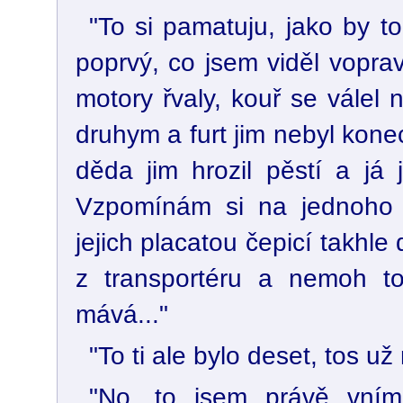
"To si pamatuju, jako by t
poprvý, co jsem viděl vopra
motory řvaly, kouř se válel 
druhym a furt jim nebyl kone
děda jim hrozil pěstí a já 
Vzpomínám si na jednoho m
jejich placatou čepicí takhle d
z transportéru a nemoh to
mává..."
"To ti ale bylo deset, tos u
"No, to jsem právě vnímal