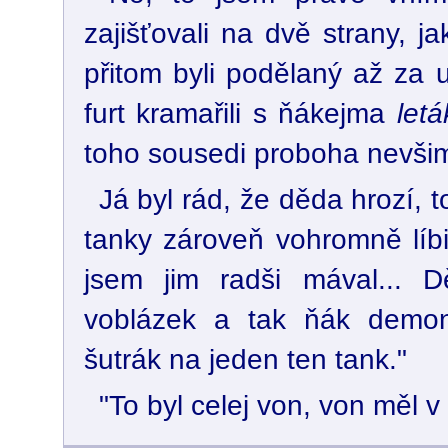
zajišťovali na dvě strany, j
přitom byli podělaný až za 
furt kramařili s ňákejma
let
toho sousedi proboha nevšiml
Já byl rád, že děda hrozí, 
tanky zároveň vohromně líbi
jsem jim radši mával... 
voblázek a tak ňák demonst
šutrák na jeden ten tank."
"To byl celej von, von měl v