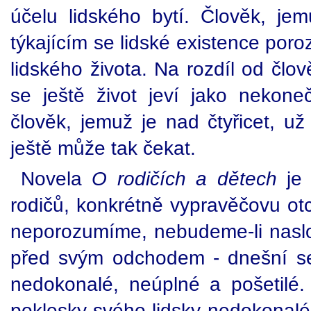
účelu lidského bytí. Člověk, je
týkajícím se lidské existence poroz
lidského života. Na rozdíl od člo
se ještě život jeví jako nekon
člověk, jemuž je nad čtyřicet, u
ještě může tak čekat.
Novela
O rodičích a dětech
je 
rodičů, konkrétně vypravěčovu otc
neporozumíme, nebudeme-li naslo
před svým odchodem - dnešní sedm
nedokonalé, neúplné a pošetilé
poklesky svého lidsky nedokonalé