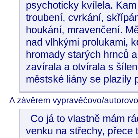
psychoticky kvílela. Kam
troubení, cvrkání, skřípán
houkání, mravenčení. M
nad vlhkými prolukami, k
hromady starých hrnců a
zavírala a otvírala s šíl
městské liány se plazily
A závěrem vypravěčovo/autorovo
Co já to vlastně mám rá
venku na střechy, přece t