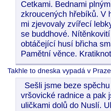
Cetkami. Bednami plnými
zkroucených hřebíků. V 
mi zjevovaly zvířecí lebk
se buddhové. Nítěnkovití
obtáčející husí břicha s
Pamětní věnce. Kratiknot
Takhle to dneska vypadá v Praze
Sešli jsme beze spěchu
vršovické radnice a pak j
uličkami dolů do Nuslí. Ul