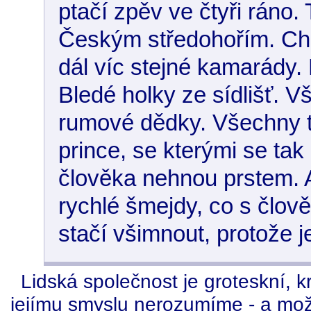
ptačí zpěv ve čtyři ráno.
Českým středohořím. Chro
dál víc stejné kamarády.
Bledé holky ze sídlišť. 
rumové dědky. Všechny t
prince, se kterými se tak
člověka nehnou prstem. 
rychlé šmejdy, co s člově
stačí všimnout, protože j
Lidská společnost je groteskní, kr
jejímu smyslu nerozumíme - a možn