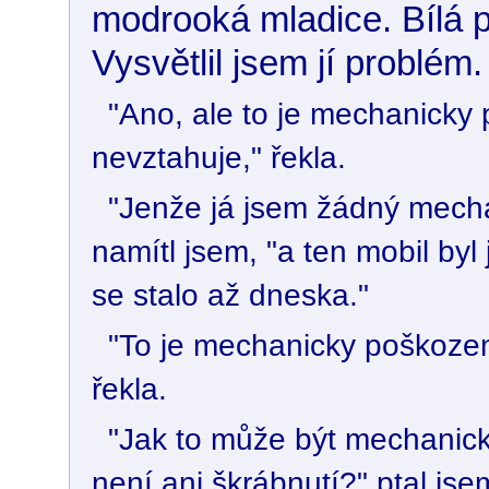
modrooká mladice. Bílá p
Vysvětlil jsem jí problém.
"Ano, ale to je mechanicky
nevztahuje," řekla.
"Jenže já jsem žádný mecha
namítl jsem, "a ten mobil byl
se stalo až dneska."
"To je mechanicky poškozen
řekla.
"Jak to může být mechanic
není ani škrábnutí?" ptal jse