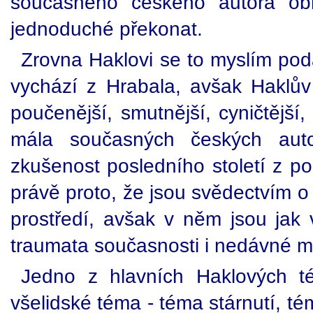
současného českého autora obr
jednoduché překonat.
Zrovna Haklovi se to myslím pod
vychází z Hrabala, avšak Haklův 
poučenější, smutnější, cyničtější,
mála současných českých autor
zkušenost posledního století z p
právě proto, že jsou svědectvím
prostředí, avšak v něm jsou jak
traumata současnosti i nedávné mi
Jedno z hlavních Haklových 
všelidské téma - téma stárnutí, té