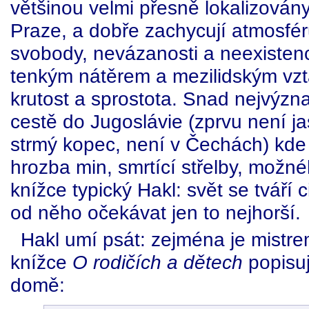
většinou velmi přesně lokalizován
Praze, a dobře zachycují atmosfér
svobody, nevázanosti a neexistence
tenkým nátěrem a mezilidským vz
krutost a sprostota. Snad nejvýzn
cestě do Jugoslávie (zprvu není jas
strmý kopec, není v Čechách) kde 
hrozba min, smrtící střelby, možnéh
knížce typický Hakl: svět se tváří
od něho očekávat jen to nejhorší.
Hakl umí psát: zejména je mistre
knížce
O rodičích a dětech
popisu
domě: