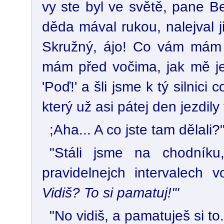
vy ste byl ve světě, pane B
děda mával rukou, nalejval j
Skružný, ájo! Co vám mám p
mám před vočima, jak mě je
'Poď!' a šli jsme k tý silnic
který už asi pátej den jezdil
;Aha... A co jste tam dělali?
"Stáli jsme na chodník
pravidelnejch intervalech 
Vidiš? To si pamatuj!'"
"No vidiš, a pamatuješ si to.