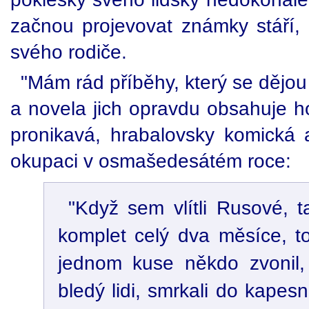
začnou projevovat známky stáří,
svého rodiče.
"Mám rád příběhy, který se dějou
a novela jich opravdu obsahuje h
pronikavá, hrabalovsky komická
okupaci v osmašedesátém roce:
"Když sem vlítli Rusové, t
komplet celý dva měsíce, to
jednom kuse někdo zvonil,
bledý lidi, smrkali do kapesník