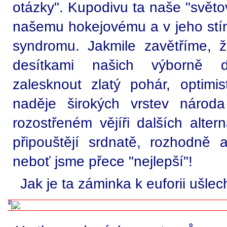
otázky". Kupodivu ta naše "světo
našemu hokejovému a v jeho stín
syndromu. Jakmile zavětříme, 
desítkami našich výborně d
zalesknout zlatý pohár, optimis
naděje širokých vrstev náro
rozostřeném vějíři dalších alter
připouštějí srdnatě, rozhodně 
neboť jsme přece "nejlepší"!
Jak je ta záminka k euforii ušlech