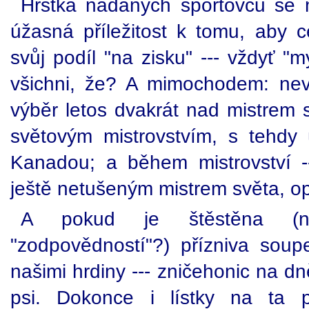
Hrstka nadaných sportovců se m
úžasná příležitost k tomu, aby c
svůj podíl "na zisku" --- vždyť "m
všichni, že? A mimochodem: nev
výběr letos dvakrát nad mistrem 
světovým mistrovstvím, s tehdy 
Kanadou; a během mistrovství -
ještě netušeným mistrem světa, 
A pokud je štěstěna (ne
"zodpovědností"?) přízniva soup
našimi hrdiny --- zničehonic na d
psi. Dokonce i lístky na ta po