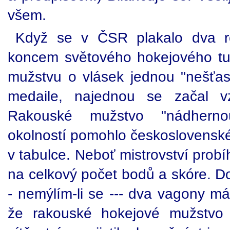
všem.
Když se v ČSR plakalo dva r
koncem světového hokejového tu
mužstvu o vlásek jednou "nešťast
medaile, najednou se začal vz
Rakouské mužstvo "nádherno
okolností pomohlo československé
v tabulce. Neboť mistrovství prob
na celkový počet bodů a skóre. D
- nemýlím-li se --- dva vagony má
že rakouské hokejové mužstvo