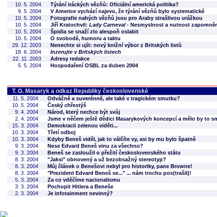
10. 5. 2004
Týrání iráckých vězňů: Oficiální americká politika?
9. 5. 2004
V Americe vychází najevo, že týrání vězňů bylo systematické
10. 5. 2004
Fotografie nahých vězňů jsou pro Araby strašlivou urážkou
10. 5. 2004
Jiří Kratochvil:
Lady Carneval
- Nesmyslnost a nutnost zapomně
10. 5. 2004
Špidla se snaží zlo alespoň oslabit
10. 5. 2004
O svobodě, humoru a taktu
29. 12. 2003
Nenechte si ujít: nový knižní výbor z Britských listů
18. 6. 2004
Inzerujte v Britských listech
22. 11. 2003
Adresy redakce
5. 5. 2004
Hospodaření OSBL za duben 2004
T. G. Masaryk a odkaz Republiky československé
11. 5. 2004
Odvážně a suverénně, ale také v tragickém smutku?
10. 5. 2004
Český chřestýš
9. 4. 2004
Národ, který nechce být svůj
2. 4. 2004
Jsme v něčem ještě dědici Masarykových koncepcí a mělo by to s
15. 3. 2004
Demokracii zelenou viděti...
10. 3. 2004
Třetí odboj
10. 3. 2004
Kdyby Beneš viděl, jak to válčíte vy, asi by mu bylo špatně
9. 3. 2004
Nese Edvard Beneš vinu za všechno?
9. 3. 2004
Beneš se zasloužil o přežití československého státu
8. 3. 2004
"Jaksi" obnovený a už bezobsažný stereotyp?
8. 3. 2004
Můj článek o Benešovi nebyl pro historiky, pane Browne!
8. 3. 2004
"Prezident Edvard Beneš se..." ... nám trochu pos(trašil)!
5. 3. 2004
Za co vděčíme nacionalismu
3. 3. 2004
Pochopit Hitlera a Beneše
2. 3. 2004
Je infotainment nevinný?