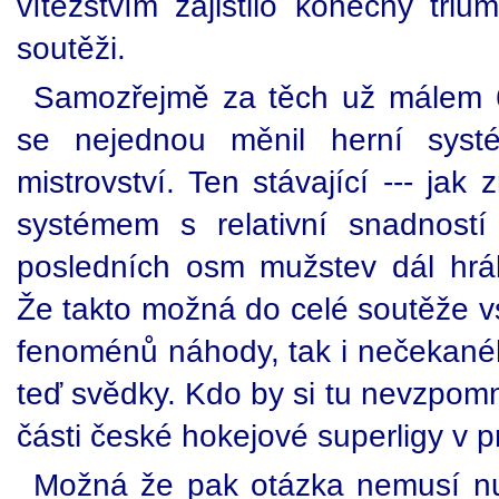
vítězstvím zajistilo konečný tri
soutěži.
Samozřejmě za těch už málem 6
se nejednou měnil herní syst
mistrovství. Ten stávající --- jak
systémem s relativní snadností 
posledních osm mužstev dál hrá
Že takto možná do celé soutěže vs
fenoménů náhody, tak i nečekanéh
teď svědky. Kdo by si tu nevzpomn
části české hokejové superligy v
Možná že pak otázka nemusí nutn