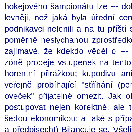
hokejového šampionátu lze --- do
levněji, než jaká byla úřední cen
podnikavci nelenili a na tu příští 
poměrně neslýchanou zprostředkov
zajímavé, že kdekdo věděl o --- 
zóně prodeje vstupenek na tento 
horentní přirážkou; kupodivu an
veřejně probíhající "stříhání (pe
oveček" přijatelně omezit. Jak o
postupovat nejen korektně, ale 
šedou ekonomikou; a také s pří
a předpisech!) Bilancuje se. Vše