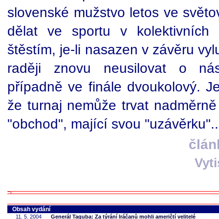
slovenské mužstvo letos ve světo
dělat ve sportu v kolektivních
štěstím, je-li nasazen v závěru v
raději znovu neusilovat o nás
případně ve finále dvoukolový. 
že turnaj nemůže trvat nadměrně 
"obchod", mající svou "uzávěrku"..
člán
Vyt
Obsah vydání
11. 5. 2004
Generál Taguba: Za týrání Iráčanů mohli američtí velitelé