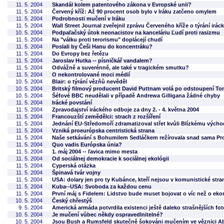
11. 5. 2004
Skandál kolem patentového zákona v Evropské unii?
11. 5. 2004
Červený kříž: Až 90 procent osob bylo v Iráku zatčeno omylem
11. 5. 2004
Podrobnosti mučení v Iráku
11. 5. 2004
Wall Street Journal zveřejnil zprávu Červeného kříže o týrání irá
10. 5. 2004
Podpaľačský útok neonacistov na kanceláriu Ľudí proti rasizmu
11. 5. 2004
Na "válku proti terorismu" doplácejí chudí
11. 5. 2004
Poslali by Češi Hanu do koncentráku?
11. 5. 2004
Do Evropy bez řetězu
11. 5. 2004
Jaroslav Hutka -- písničkář vandalem?
11. 5. 2004
Odvážně a suverénně, ale také v tragickém smutku?
11. 5. 2004
O nekontrolované moci médií
10. 5. 2004
Blair: o týrání vězňů nevěděl
10. 5. 2004
Britský filmový producent David Puttnam volá po odstoupení To
10. 5. 2004
Šéfové BBC neudělali v případě Andrewa Gilligana žádné chyby
11. 5. 2004
Irácké povstání
11. 5. 2004
Zpravodajství iráckého odboje za dny 2. - 4. května 2004
11. 5. 2004
Francouzští zemědělci: strach z rozšíření
11. 5. 2004
Jednání EU-Středomoří zdramatizoval střet kvůli Blízkému vých
11. 5. 2004
Vzniká proeurópska centristická strana
11. 5. 2004
Naše setkávání s Bohumilem Sedláčkem režírovala snad sama Pro
11. 5. 2004
Quo vadis Európska únia?
11. 5. 2004
1. máj 2004 -- ľavica mimo mesta
11. 5. 2004
Od sociálnej demokracie k sociálnej ekológii
11. 5. 2004
Cyperská otázka
11. 5. 2004
Špinavá tvár vojny
11. 5. 2004
USA: dolary jen pro ty Kubánce, kteří nejsou v komunistické stra
11. 5. 2004
Kuba--USA: Svoboda za každou cenu
11. 5. 2004
První máj s Fidelem: Lidstvo bude muset bojovat o víc než o ek
10. 5. 2004
Český chřestýš
9. 5. 2004
Americká armáda potvrdila existenci ještě daleko strašnějších fot
10. 5. 2004
Je mučení vůbec někdy ospravedlnitelné?
10. 5. 2004
Jsou Bush a Rumsfeld skutečně šokováni mučením ve věznici A