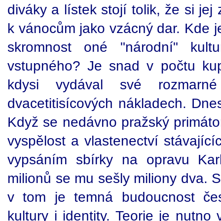
diváky a lístek stojí tolik, že si 
k vánocům jako vzácný dar. Kde j
skromnost oné "národní" kul
vstupného? Je snad v počtu ku
kdysi vydával své rozmarn
dvacetitisícových nákladech. Dnes 
Když se nedávno pražský primátor 
vyspělost a vlastenectví stávajíc
vypsáním sbírky na opravu Kar
milionů se mu sešly miliony dva. S
v tom je temná budoucnost čes
kultury i identity. Teorie je nutno