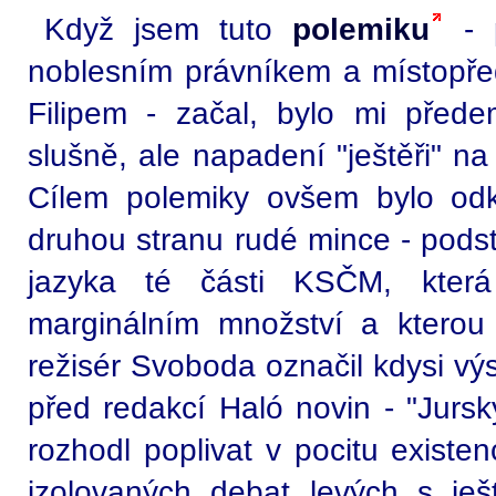
Když jsem tuto
polemiku
- 
noblesním právníkem a místop
Filipem - začal, bylo mi přede
slušně, ale napadení "ještěři" n
Cílem polemiky ovšem bylo odkrý
druhou stranu rudé mince - pods
jazyka té části KSČM, která
marginálním množství a ktero
režisér Svoboda označil kdysi v
před redakcí Haló novin - "Jurs
rozhodl poplivat v pocitu existen
izolovaných debat levých s ješ