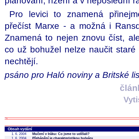
plánování, řízení a v neposlední ř
Pro levici to znamená přinej
přečíst Marxe - a možná i Rans
Znamená to nejen znovu číst, ale
co už bohužel nelze naučit staré p
nechtějí.
psáno pro Haló noviny a Britské lis
člán
Vyt
Obsah vydání
1. 6. 2004
Mučení v Iráku: Co jsme to udělali?
1. 6. 2004
Přehánění je charakteristikou bulváru