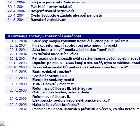
12. 5. 2004
Jak jsem pracoval v
Haló novinách
30. 4. 2004
Mají Haló noviny redakci?
22. 4. 2004
Dovysvětlování rozhovorů
20. 4. 2004
Cyrilu Svobodovi zůstalo alespoň pět prstů
14. 3. 2004
Ransdorf v očekávání
Knowledge society - znalostní společnost
1. 6. 2004
Staré psy novým kouskům nenaučíš - aneb psům psí smrt
13. 2. 2004
Finsko: informační společnost jako národní projekt
29. 1. 2004
Jaká budou "nová" média a jací budou "noví" lidé
26. 1. 2004
Předvídání budoucích válek
23. 1. 2004
Pentagon chtěl prosadit svůj systém internetových voleb, neuspě
22. 12. 2003
Digitální politikum - aneb říkají-li dva totéž, bývá to většinou toté
22. 10. 2003
Je sociálny model EÚ prekážkou konkurencieschopnosti?
4. 9. 2003
Bude vzdělání zbožím?
Sociální politika EÚ II.
10. 7. 2003
Európsky sociálny model
7. 7. 2003
1986 - Hackerův manifest
Reforma v půli cesty III. ještě jednou
26. 6. 2003
Ostuda ministerstva, ostuda vlády
Reforma v půli cesty II.
24. 6. 2003
Elektronický podpis nebo elektronické šidítko?
10. 2. 2003
Načo je čipová električenka?
8. 3. 2002
Parlament: Debata ústavních právníků o věcech, kterým nerozumě