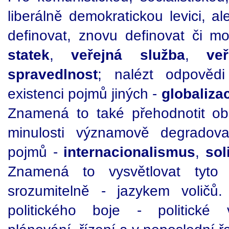
liberálně demokratickou levici, a
definovat, znovu definovat či m
statek
,
veřejná služba
,
ve
spravedlnost
; nalézt odpovědi
existenci pojmů jiných -
globaliza
Znamená to také přehodnotit o
minulosti významově degradov
pojmů -
internacionalismus
,
sol
Znamená to vysvětlovat tyto 
srozumitelně - jazykem voličů
politického boje - politické 