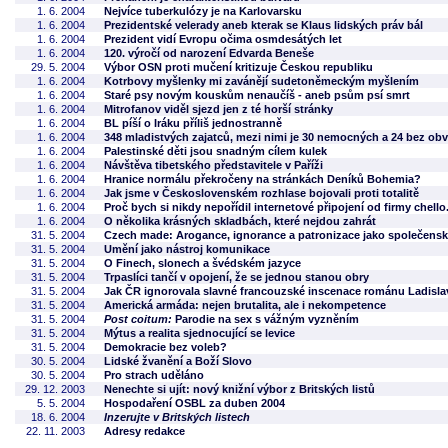
1. 6. 2004
Nejvíce tuberkulózy je na Karlovarsku
1. 6. 2004
Prezidentské velerady aneb kterak se Klaus lidských práv bál
1. 6. 2004
Prezident vidí Evropu očima osmdesátých let
1. 6. 2004
120. výročí od narození Edvarda Beneše
29. 5. 2004
Výbor OSN proti mučení kritizuje Českou republiku
1. 6. 2004
Kotrbovy myšlenky mi zavánějí sudetoněmeckým myšlením
1. 6. 2004
Staré psy novým kouskům nenaučíš - aneb psům psí smrt
1. 6. 2004
Mitrofanov viděl sjezd jen z té horší stránky
1. 6. 2004
BL píší o Iráku příliš jednostranně
1. 6. 2004
348 mladistvých zajatců, mezi nimi je 30 nemocných a 24 bez obv
1. 6. 2004
Palestinské děti jsou snadným cílem kulek
1. 6. 2004
Návštěva tibetského představitele v Paříži
1. 6. 2004
Hranice normálu překročeny na stránkách Deníků Bohemia?
1. 6. 2004
Jak jsme v Československém rozhlase bojovali proti totalitě
1. 6. 2004
Proč bych si nikdy nepořídil internetové připojení od firmy chello
1. 6. 2004
O několika krásných skladbách, které nejdou zahrát
31. 5. 2004
Czech made: Arogance, ignorance a patronizace jako společenská
31. 5. 2004
Umění jako nástroj komunikace
31. 5. 2004
O Finech, slonech a švédském jazyce
31. 5. 2004
Trpaslíci tančí v opojení, že se jednou stanou obry
31. 5. 2004
Jak ČR ignorovala slavné francouzské inscenace románu Ladisla
31. 5. 2004
Americká armáda: nejen brutalita, ale i nekompetence
31. 5. 2004
Post coitum:
Parodie na sex s vážným vyzněním
31. 5. 2004
Mýtus a realita sjednocující se levice
31. 5. 2004
Demokracie bez voleb?
30. 5. 2004
Lidské žvanění a Boží Slovo
30. 5. 2004
Pro strach uděláno
29. 12. 2003
Nenechte si ujít: nový knižní výbor z Britských listů
5. 5. 2004
Hospodaření OSBL za duben 2004
18. 6. 2004
Inzerujte v Britských listech
22. 11. 2003
Adresy redakce