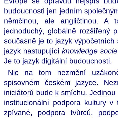
Evropě se opravdu nejspíš bude
budoucnosti jen jedním společným
němčinou, ale angličtinou. A 
jednoduchý, globálně rozšířený p
současně je to jazyk výpočetních
jazyk nastupující
knowledge socie
Je to jazyk digitální budoucnosti.
Nic na tom nezmění uzákoně
spisovném českém jazyce. Nezm
iniciátorů bude k smíchu. Jedinou 
institucionální podpora kultury v
zpívané, podpora tvůrců, podpo