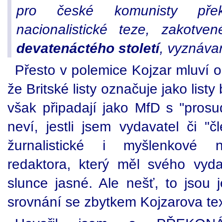
pro české komunisty přek
nacionalistické teze, zakotv
devatenáctého století
, vyznávan
Přesto v polemice Kojzar mluví 
že Britské listy označuje jako list
však připadají jako MfD s "prosu
neví, jestli jsem vydavatel či "
žurnalistické i myšlenkové n
redaktora, který měl svého vyd
slunce jasné. Ale nešť, to jsou 
srovnání se zbytkem Kojzarova tex