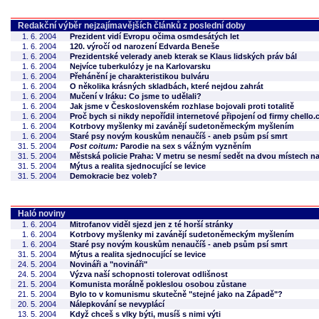
Redakční výběr nejzajímavějších článků z poslední doby
1. 6. 2004
Prezident vidí Evropu očima osmdesátých let
1. 6. 2004
120. výročí od narození Edvarda Beneše
1. 6. 2004
Prezidentské velerady aneb kterak se Klaus lidských práv bál
1. 6. 2004
Nejvíce tuberkulózy je na Karlovarsku
1. 6. 2004
Přehánění je charakteristikou bulváru
1. 6. 2004
O několika krásných skladbách, které nejdou zahrát
1. 6. 2004
Mučení v Iráku: Co jsme to udělali?
1. 6. 2004
Jak jsme v Československém rozhlase bojovali proti totalitě
1. 6. 2004
Proč bych si nikdy nepořídil internetové připojení od firmy chello.
1. 6. 2004
Kotrbovy myšlenky mi zavánějí sudetoněmeckým myšlením
1. 6. 2004
Staré psy novým kouskům nenaučíš - aneb psům psí smrt
31. 5. 2004
Post coitum:
Parodie na sex s vážným vyzněním
31. 5. 2004
Městská policie Praha: V metru se nesmí sedět na dvou místech n
31. 5. 2004
Mýtus a realita sjednocující se levice
31. 5. 2004
Demokracie bez voleb?
Haló noviny
1. 6. 2004
Mitrofanov viděl sjezd jen z té horší stránky
1. 6. 2004
Kotrbovy myšlenky mi zavánějí sudetoněmeckým myšlením
1. 6. 2004
Staré psy novým kouskům nenaučíš - aneb psům psí smrt
31. 5. 2004
Mýtus a realita sjednocující se levice
24. 5. 2004
Novináři a "novináři"
24. 5. 2004
Výzva naší schopnosti tolerovat odlišnost
21. 5. 2004
Komunista morálně pokleslou osobou zůstane
21. 5. 2004
Bylo to v komunismu skutečně "stejné jako na Západě"?
20. 5. 2004
Nálepkování se nevyplácí
13. 5. 2004
Když chceš s vlky býti, musíš s nimi výti