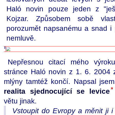
Haló novin pouze jeden z "ješt
Kojzar. Způsobem sobě vlas
porozumět napsanému a snad i
nemluvě.
Nepřesnou citací mého výrok
stránce Haló novin z 1. 6. 2004 
mlýny tamtéž končí. Napsal jse
realita sjednocující se levice
větu jinak.
Vstoupit do Evropy a měnit ji