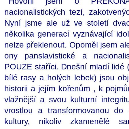
Hovořil jsem o PŘEKONÁN
nacionalistických tezí, zakotvený
Nyní jsme ale už ve století dv
několika generací vyznávající idol
nelze překlenout. Opoměl jsem al
ony panslavistické a nacionali
POUZE staříci. Dnešní mladí lidé
bílé rasy a holých lebek) jsou ob
historii a jejím kořenům , k pojmů
vlažnější a svou kulturní integr
vrostlou a transformovanou do s
kultury, nikoliv zkamenělé s