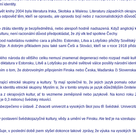
í identity.
ět knihy 2004 byla literatura Irska, Skotska a Walesu. Literaturu západních okrajo
la odpověď těm, kteří se opravdu,
ale opravdu
bojí nebo z nacionalistických důvodů
 o ztrátu identity je bezpředmětná, nebo alespoň hodně nadsazená. Když anglický kul
lturu, není racionální důvod předpokládat, že zlý vlk teď spolkne Čechy.
to let pod nadvládou ruského cara a přežilo. Estonsko, Litva a Lotyšsko přežily Sovět
je. A dobrým příkladem jsou také sami Češi a Slováci, kteří se v roce 1918 přida
alého národa do většího celku nemusí znamenat degeneraci nebo rozpad malé kultur
 diktatura v Estonsku, Litvě a Lotyšsku po druhé světové válce posílily národní iden
ním o tom, že
dobrovolným připojením
Finska nebo Česka, Maďarska či Slovenska 
rající etnické skupiny a kultury. Ty mají společné to, že jejich jazyk pomalu od
k identitu etnické skupiny. Myslím si, že v tomto smyslu je jazyk důležitějším činit
dna z okrajových kultur, ať to vezmeme zeměpisně nebo jazykově. Na konci roku 
 je 0,3 milionu) švédsky mluvící.
bezpečeno v ústavě. Z dvaceti univerzit a vysokých škol jsou tři švédské. Univerzi
y postavení švédskojazyčné kultury, vědy a umění ve Finsku. Ale teď je na vzestupu
tšuje, v poslední době jsem slyšel dokonce takové zprávy, že výuka na vysokých šk