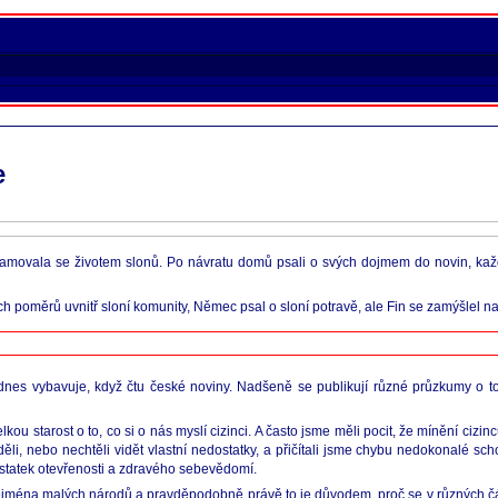
e
movala se životem slonů. Po návratu domů psali o svých dojmem do novin, kaž
h poměrů uvnitř sloní komunity, Němec psal o sloní potravě, ale Fin se zamýšlel nad 
i dnes vybavuje, když čtu české noviny. Nadšeně se publikují různé průzkumy o to
ou starost o to, co si o nás myslí cizinci. A často jsme měli pocit, že mínění ci
děli, nebo nechtěli vidět vlastní nedostatky, a přičítali jsme chybu nedokonalé sch
ostatek otevřenosti a zdravého sebevědomí.
ejména malých národů a pravděpodobně právě to je důvodem, proč se v různých část