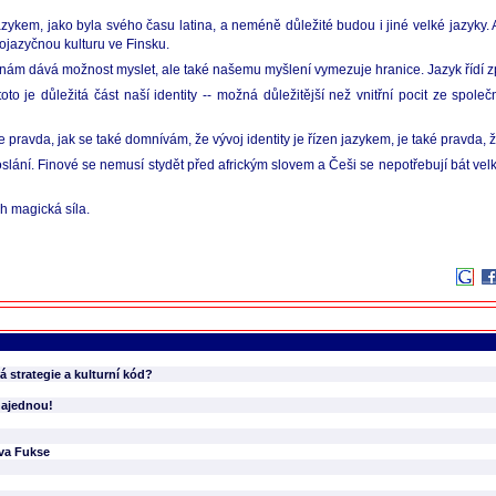
jazykem, jako byla svého času latina, a neméně důležité budou i jiné velké jazyk
kojazyčnou kulturu ve Finsku.
 nám dává možnost myslet, ale také našemu myšlení vymezuje hranice. Jazyk řídí 
to je důležitá část naší identity -- možná důležitější než vnitřní pocit ze spole
je pravda, jak se také domnívám, že vývoj identity je řízen jazykem, je také pravda, že
slání. Finové se nemusí stydět před africkým slovem a Češi se nepotřebují bát velk
ch magická síla.
 strategie a kulturní kód?
najednou!
va Fukse