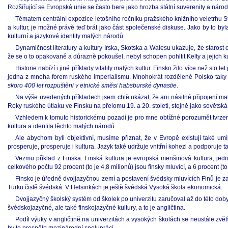
Rozšiřující se Evropská unie se často bere jako hrozba státní suverenity a národn
Tématem centrální expozice letošního ročníku pražského knižního veletrhu Sv
a kultur, je možné právě teď brát jako část společenské diskuse. Jako by to by
kulturní a jazykové identity malých národů.
Dynamičnost literatury a kultury Irska, Skotska a Walesu ukazuje, že starost
že se o to opakovaně a důrazně pokoušel, nebyl schopen pohltit Kelty a jejich ku
Historie nabízí i jiné příklady vitality malých kultur. Finsko žilo více než s
jedna z mnoha forem ruského imperialismu. Mnohokrát rozdělené Polsko taky ži
skoro 400 let rozpuštěni v etnické směsi habsburské dynastie
.
Na výše uvedených příkladech jsem chtě ukázat, že ani násilné připojení m
Roky ruského útlaku ve Finsku na přelomu 19. a 20. století, stejně jako sovětská
Vzhledem k tomuto historickému pozadí je pro mne obtížné porozumět tvrze
kultura a identita těchto malých národů.
Ale abychom byli objektivní, musíme přiznat, že v Evropě existují také umí
prosperuje, prosperuje i kultura. Jazyk také udržuje vnitřní kohezi a podporuje ta
Vezmu příklad z Finska. Finská kultura je evropská menšinová kultura, je
celkového počtu 92 procent (to je 4,8 milionů) jsou finsky mluvící, a 6 procent (to
Finsko je úředně dvojjazyčnou zemí a postavení švédsky mluvících Finů je za
Turku čistě švédská. V Helsinkách je ještě švédská Vysoká škola ekonomická.
Dvojjazyčný školský systém od školek po univerzitu zaručoval až do této dob
švédskojazyčné, ale také finskojazyčné kultury, a to je angličtina.
Podíl výuky v angličtině na univerzitách a vysokých školách se neustále zvě