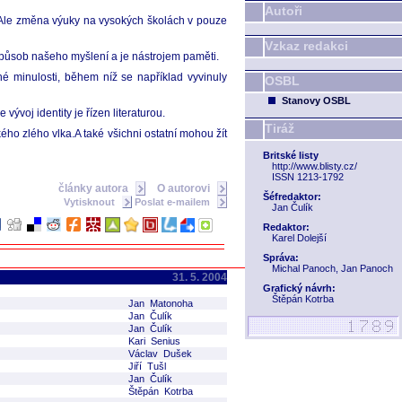
Autoři
y. Ale změna výuky na vysokých školách v pouze
Vzkaz redakci
způsob našeho myšlení a je nástrojem paměti.
čné minulosti, během níž se například vyvinuly
OSBL
Stanovy OSBL
 vývoj identity je řízen literaturou.
Tiráž
ého zlého vlka.A také všichni ostatní mohou žít
Britské listy
http://www.blisty.cz/
ISSN 1213-1792
články autora
O autorovi
Šéfredaktor:
Vytisknout
Poslat e-mailem
Jan Čulík
Redaktor:
Karel Dolejší
Správa:
Michal Panoch, Jan Panoch
31. 5. 2004
Grafický návrh:
Štěpán Kotrba
Jan Matonoha
Jan Čulík
Jan Čulík
Kari Senius
Václav Dušek
Jiří Tušl
Jan Čulík
Štěpán Kotrba