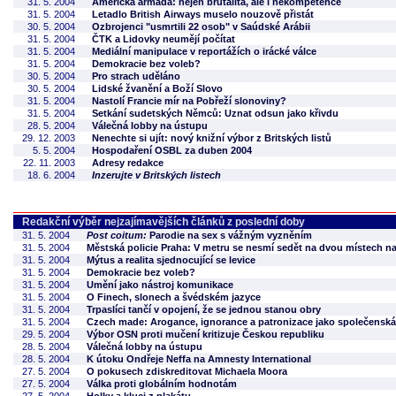
31. 5. 2004
Americká armáda: nejen brutalita, ale i nekompetence
31. 5. 2004
Letadlo British Airways muselo nouzově přistát
30. 5. 2004
Ozbrojenci "usmrtili 22 osob" v Saúdské Arábii
31. 5. 2004
ČTK a Lidovky neumějí počítat
31. 5. 2004
Mediální manipulace v reportážích o irácké válce
31. 5. 2004
Demokracie bez voleb?
30. 5. 2004
Pro strach uděláno
30. 5. 2004
Lidské žvanění a Boží Slovo
31. 5. 2004
Nastolí Francie mír na Pobřeží slonoviny?
31. 5. 2004
Setkání sudetských Němců: Uznat odsun jako křivdu
28. 5. 2004
Válečná lobby na ústupu
29. 12. 2003
Nenechte si ujít: nový knižní výbor z Britských listů
5. 5. 2004
Hospodaření OSBL za duben 2004
22. 11. 2003
Adresy redakce
18. 6. 2004
Inzerujte v Britských listech
Redakční výběr nejzajímavějších článků z poslední doby
31. 5. 2004
Post coitum:
Parodie na sex s vážným vyzněním
31. 5. 2004
Městská policie Praha: V metru se nesmí sedět na dvou místech n
31. 5. 2004
Mýtus a realita sjednocující se levice
31. 5. 2004
Demokracie bez voleb?
31. 5. 2004
Umění jako nástroj komunikace
31. 5. 2004
O Finech, slonech a švédském jazyce
31. 5. 2004
Trpaslíci tančí v opojení, že se jednou stanou obry
31. 5. 2004
Czech made: Arogance, ignorance a patronizace jako společenská 
29. 5. 2004
Výbor OSN proti mučení kritizuje Českou republiku
28. 5. 2004
Válečná lobby na ústupu
28. 5. 2004
K útoku Ondřeje Neffa na Amnesty International
27. 5. 2004
O pokusech zdiskreditovat Michaela Moora
27. 5. 2004
Válka proti globálním hodnotám