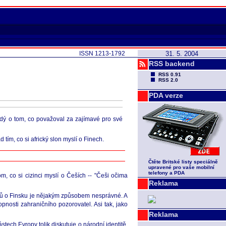
ISSN 1213-1792
31. 5. 2004
RSS backend
RSS 0.91
RSS 2.0
PDA verze
dý o tom, co považoval za zajímavé pro své
tím, co si africký slon myslí o Finech.
Čtěte Britské listy speciálně
upravené pro vaše mobilní
telefony a PDA
m, co si cizinci myslí o Češích -- "Češi očima
Reklama
zinců o Finsku je nějakým způsobem nesprávné. A
opnosti zahraničního pozorovatel. Asi tak, jako
Reklama
ech Evropy tolik diskutuje o národní identitě.