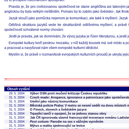
by to prospělo mezinárodní spolupráci.
Pravda je, že pro civilizovanou společnost se stane angličtina asi takovým 
anglickou by byla velkým neštěstím. Pomalu by to zabilo jako švédsko-, tak fins
Jazyk slouží jako pomůcka nejenom je komunikaci, ale také k myšlení. Jazyk
Odlišná struktura jazyků vede ke strukturálně odlišnému myšlení, a právě to
společností schválené normy chování.
Jestli je pravda, jak se domnívám, že vývoj jazyka je řízen literaturou, a jestli 
Evropské kultury tvoří pestrou mozaiku, v níž každý kousek má své místo a po
a pracovat a navyšovat nám všem evropské kulturní dědictví.
Myslím si, že právě v rozmanitosti evropských kulturních proudů je ukryta jeji
Obsah vydání
29. 5. 2004
Výbor OSN proti mučení kritizuje Českou republiku
31. 5. 2004
Czech made: Arogance, ignorance a patronizace jako společenská
31. 5. 2004
Umění jako nástroj komunikace
31. 5. 2004
Městská policie Praha: V metru se nesmí sedět na dvou místech 
31. 5. 2004
O Finech, slonech a švédském jazyce
31. 5. 2004
Trpaslíci tančí v opojení, že se jednou stanou obry
31. 5. 2004
Jak ČR ignorovala slavné francouzské inscenace románu Ladisla
31. 5. 2004
Post coitum:
Parodie na sex s vážným vyzněním
31. 5. 2004
Mýtus a realita sjednocující se levice