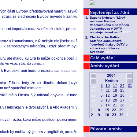
vých částí Evropy, představování malých jazyků
 straší, že sjednocení Evropy povede k zániku
turní imperialismus za několik století, přesto,
ský svaz a komunismus, což nebylo nic jiného než
li k samostatným národům, i když předtím byli
Celé vydání
y, ale malou kulturu to může dokonce posílit.
titu ve všech těchto zemích.
Archiv vydání
k Evropské unii bude ohrožena samostatnost,
umírá. Zdá se tedy, že tak dlouho, dokud jazyk
elem než společná minulost.
2002 mělo Finsko 5,2 milionů obyvatel, z toho
ta v Helsinkách je dvojjazyčná a Abo Akademi v
 nová hrozba, která může poškodit pozici nejen
Původní archiv
olách by mohla být jenom v angličtině, protože