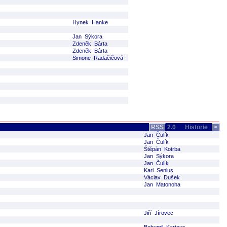
Hynek Hanke
Jan Sýkora
Zdeněk Bárta
Zdeněk Bárta
Simone Radačičová
RSS
2.0
Historie
>
Jan Čulík
Jan Čulík
Štěpán Kotrba
Jan Sýkora
Jan Čulík
Kari Senius
Václav Dušek
Jan Matonoha
Jiří Jírovec