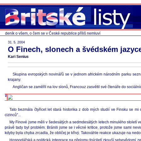
deník o všem, o čem se v České republice příliš nemluví
31. 5. 2004
O Finech, slonech a švédském jazyc
Kari Senius
Skupina evropských novinářů se v jednom africkém národním parku sezna
krajany.
Angličan se zaměřil na lov slonů, Francouz zasvětil své čtenáře do sociálníc
Tato bezmála čtyřicet let stará historika z dob mých studií ve Finsku se m
cizinců"...
My Finové jsme měli v šedesátých a sedmdesátých letech minulého století velk
právě tady byl problém. Bránili jsme se i věcné kritice, protože jsme sami nevi
kdyby byla chyba zrcadla, že obličej je křivý. Takováhle reakce ukazuje na ned
Hospodářská a politická integrace na přelomu tisíciletí zkouší sebevědomí z