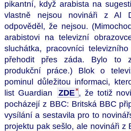
pikantní, když arabista na sugest
vlastně nejsou novináři z Al Dž
odpověděl, že nejsou. (Mimocho
arabistovi na televizní obrazovc
sluchátka, pracovníci televizníh
přehodit přes záda. Bylo to 
produkční práce.) Blok o telev
pominul důležitou informaci, kter
list Guardian
ZDE
, že totiž nov
pocházejí z BBC: Britská BBC přip
vysílání a sestavila pro to noviná
projektu pak sešlo, ale novináři z