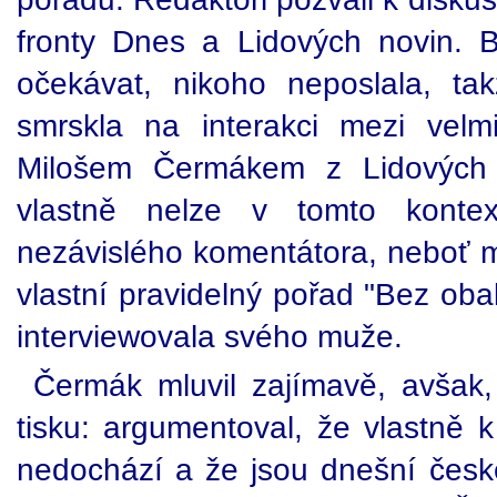
fronty Dnes a Lidových novin. 
očekávat, nikoho neposlala, ta
smrskla na interakci mezi vel
Milošem Čermákem z Lidových 
vlastně nelze v tomto konte
nezávislého komentátora, neboť m
vlastní pravidelný pořad "Bez oba
interviewovala svého muže.
Čermák mluvil zajímavě, avšak, a
tisku: argumentoval, že vlastně k
nedochází a že jsou dnešní české