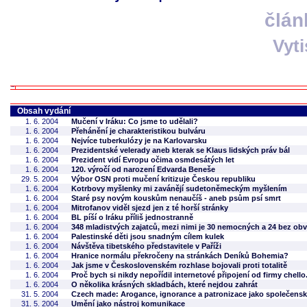
člán
Vyt
Obsah vydání
1. 6. 2004
Mučení v Iráku: Co jsme to udělali?
1. 6. 2004
Přehánění je charakteristikou bulváru
1. 6. 2004
Nejvíce tuberkulózy je na Karlovarsku
1. 6. 2004
Prezidentské velerady aneb kterak se Klaus lidských práv bál
1. 6. 2004
Prezident vidí Evropu očima osmdesátých let
1. 6. 2004
120. výročí od narození Edvarda Beneše
29. 5. 2004
Výbor OSN proti mučení kritizuje Českou republiku
1. 6. 2004
Kotrbovy myšlenky mi zavánějí sudetoněmeckým myšlením
1. 6. 2004
Staré psy novým kouskům nenaučíš - aneb psům psí smrt
1. 6. 2004
Mitrofanov viděl sjezd jen z té horší stránky
1. 6. 2004
BL píší o Iráku příliš jednostranně
1. 6. 2004
348 mladistvých zajatců, mezi nimi je 30 nemocných a 24 bez obv
1. 6. 2004
Palestinské děti jsou snadným cílem kulek
1. 6. 2004
Návštěva tibetského představitele v Paříži
1. 6. 2004
Hranice normálu překročeny na stránkách Deníků Bohemia?
1. 6. 2004
Jak jsme v Československém rozhlase bojovali proti totalitě
1. 6. 2004
Proč bych si nikdy nepořídil internetové připojení od firmy chello
1. 6. 2004
O několika krásných skladbách, které nejdou zahrát
31. 5. 2004
Czech made: Arogance, ignorance a patronizace jako společenská
31. 5. 2004
Umění jako nástroj komunikace