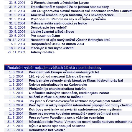
31. 5. 2004
O Finech, slonech a švédském jazyce
31. 5. 2004
Trpaslíci tančí v opojení, že se jednou stanou obry
31. 5. 2004
Jak ČR ignorovala slavné francouzské inscenace románu Ladisla
31. 5. 2004
Americká armáda: nejen brutalita, ale i nekompetence
31. 5. 2004
Post coitum:
Parodie na sex s vážným vyzněním
31. 5. 2004
Mýtus a realita sjednocující se levice
31. 5. 2004
Demokracie bez voleb?
30. 5. 2004
Lidské žvanění a Boží Slovo
30. 5. 2004
Pro strach uděláno
29. 12. 2003
Nenechte si ujít: nový knižní výbor z Britských listů
5. 5. 2004
Hospodaření OSBL za duben 2004
18. 6. 2004
Inzerujte v Britských listech
22. 11. 2003
Adresy redakce
Redakční výběr nejzajímavějších článků z poslední doby
1. 6. 2004
Prezident vidí Evropu očima osmdesátých let
1. 6. 2004
120. výročí od narození Edvarda Beneše
1. 6. 2004
Prezidentské velerady aneb kterak se Klaus lidských práv bál
1. 6. 2004
Nejvíce tuberkulózy je na Karlovarsku
1. 6. 2004
Přehánění je charakteristikou bulváru
1. 6. 2004
O několika krásných skladbách, které nejdou zahrát
1. 6. 2004
Mučení v Iráku: Co jsme to udělali?
1. 6. 2004
Jak jsme v Československém rozhlase bojovali proti totalitě
1. 6. 2004
Proč bych si nikdy nepořídil internetové připojení od firmy chello.
1. 6. 2004
Kotrbovy myšlenky mi zavánějí sudetoněmeckým myšlením
1. 6. 2004
Staré psy novým kouskům nenaučíš - aneb psům psí smrt
31. 5. 2004
Post coitum:
Parodie na sex s vážným vyzněním
31. 5. 2004
Městská policie Praha: V metru se nesmí sedět na dvou místech n
31. 5. 2004
Mýtus a realita sjednocující se levice
31. 5. 2004
Demokracie bez voleb?