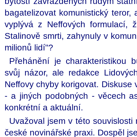
bytostí zavražděných rudým státn
bagatelizovat komunistický teror, 
vyplývá z Neffových formulací,
Stalinově smrti, zahynuly v komun
milionů lidí"?
Přehánění je charakteristikou 
svůj názor, ale redakce Lidový
Neffovy chyby korigovat. Diskuse v
- a jiných podobných - věcech asi
konkrétní a aktuální.
Uvažoval jsem v této souvislosti
české novinářské praxi. Dospěl jse