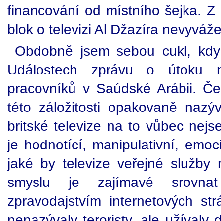
financování od místního šejka. Z 
blok o televizi Al Džazíra nevyváž
Obdobně jsem sebou cukl, když
Událostech zprávu o útoku n
pracovníků v Saúdské Arábii. Čes
této záložitosti opakovaně nazýva
britské televize na to vůbec nejse
je hodnotící, manipulativní, emo
jaké by televize veřejné služby
smyslu je zajímavé srovna
zpravodajstvím internetových st
nenazývaly teroristy, ale užívaly 