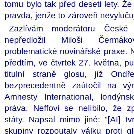
tomu bylo tak před deseti lety. Že
pravda, jenže to zároveň nevylučuj
Zazlívám moderátoru České 
nepředložil Miloši Čermáko
problematické novinářské praxe. 
předtím, ve čtvrtek 27. května, p
titulní straně glosu, jíž Ondř
bezprecedentně zaútočil na vý
Amnesty International, londýns
práva. Neffovi se nelíbilo, že z
státy. Napsal mimo jiné: "[AI] tv
skupiny rozpoutaly válku proti g