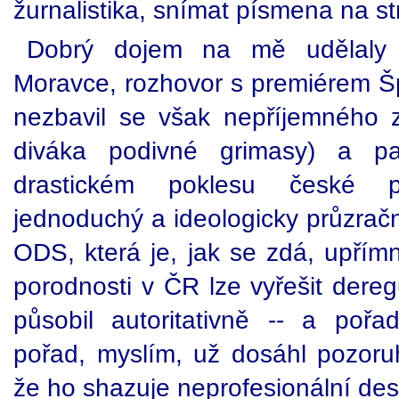
žurnalistika, snímat písmena na s
Dobrý dojem na mě udělaly 
Moravce, rozhovor s premiérem Šp
nezbavil se však nepříjemného z
diváka podivné grimasy) a 
drastickém poklesu české p
jednoduchý a ideologicky průzrač
ODS, která je, jak se zdá, upřím
porodnosti v ČR lze vyřešit dere
působil autoritativně -- a poř
pořad, myslím, už dosáhl pozoruh
že ho shazuje neprofesionální desi