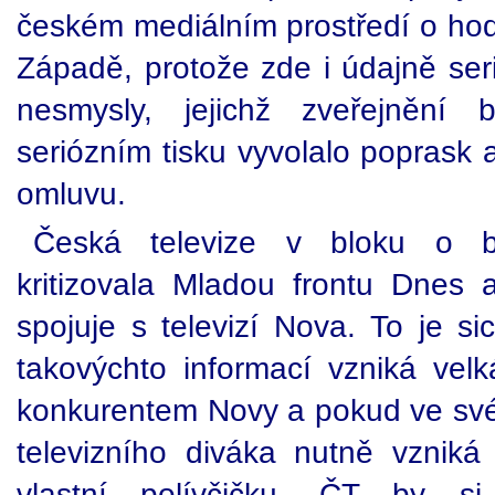
českém mediálním prostředí o hod
Západě, protože zde i údajně seri
nesmysly, jejichž zveřejnění 
seriózním tisku vyvolalo poprask 
omluvu.
Česká televize v bloku o bu
kritizovala Mladou frontu Dnes
spojuje s televizí Nova. To je si
takovýchto informací vzniká velk
konkurentem Novy a pokud ve svém v
televizního diváka nutně vzniká 
vlastní polívčičku. ČT by si