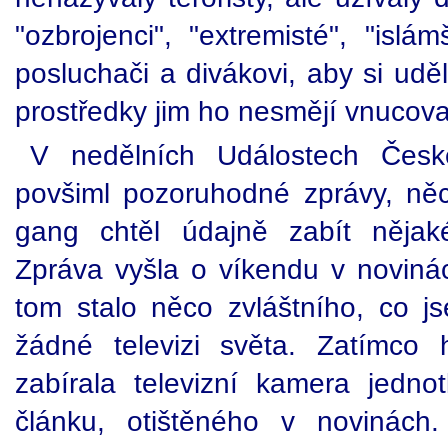
"ozbrojenci", "extremisté", "islám
posluchači a divákovi, aby si uděl
prostředky jim ho nesmějí vnucova
V nedělních Událostech České
povšiml pozoruhodné zprávy, něc
gang chtěl údajně zabít nějaké
Zpráva vyšla o víkendu v novinác
tom stalo něco zvláštního, co 
žádné televizi světa. Zatímco h
zabírala televizní kamera jednot
článku, otištěného v novinách.