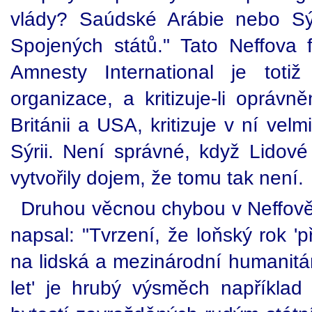
vlády? Saúdské Arábie nebo Sý
Spojených států." Tato Neffova f
Amnesty International je totiž 
organizace, a kritizuje-li opráv
Británii a USA, kritizuje v ní vel
Sýrii. Není správné, když Lidov
vytvořily dojem, že tomu tak není.
Druhou věcnou chybou v Neffově 
napsal: "Tvrzení, že loňský rok 'p
na lidská a mezinárodní humanitá
let' je hrubý výsměch například 