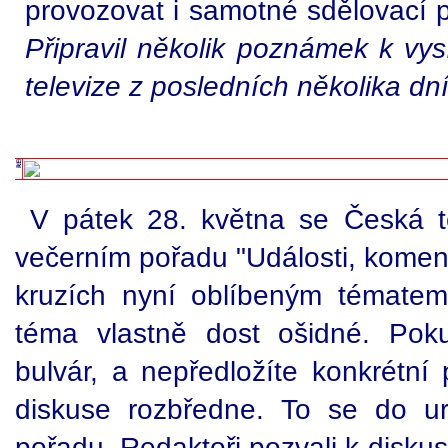
provozovat i samotné sdělovací 
Připravil několik poznámek k vys
televize z posledních několika dní
V pátek 28. května se Česká t
večerním pořadu "Události, komen
kruzích nyní oblíbeným tématem:
téma vlastně dost ošidné. Poku
bulvár, a nepředložíte konkrétní 
diskuse rozbředne. To se do ur
pořadu. Redaktoři pozvali k disku