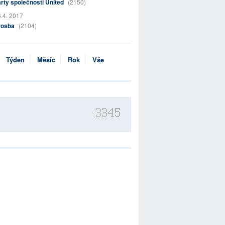
rty společnosti United
(2150)
.4. 2017
rosba
(2104)
Týden
Měsíc
Rok
Vše
3345