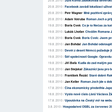
20.8. 2010 /
Jižní Korea zablokovala severok
20.8. 2010 /
Facebook zavádí lokalizaci uživat
20.8. 2010 /
Petr Wagner
Mně pozitivní zpráv
20.8. 2010 /
Adam Votruba
Roman Joch a přij
19.8. 2010 /
Boris Cvek
Co je to Nečas za kat
19.8. 2010 /
Lukáš Lhoťan
Chválím Romana 
19.8. 2010 /
Boris Cvek
Boris Cvek: Jsem pro
19.8. 2010 /
Jan Bohdal
Jan Bohdal odstoupil
19.8. 2010 /
Devět z deseti Němců požaduje 
19.8. 2010 /
Šéf společnosti Google: Opravd
19.8. 2010 /
Jiří Baťa
Kudla do zad malým pod
19.8. 2010 /
Jan Stejskal
Zákazníci jsou pro 
19.8. 2010 /
František Řezáč
Staré dobré Ra
18.8. 2010 /
Jan Keller
Roman Joch jde s do
17.8. 2010 /
Čína ekonomicky předstihla Jap
18.8. 2010 /
Vyšlo nové číslo
Václava Ž
Listů
17.8. 2010 /
Upoutávka na
na web
Český mír
3.8. 2010 /
Hospodaření OSBL za červenec 2