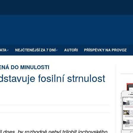
ATA
NEJČTENĚJŠÍ ZA 7 DNÍ
AUTOŘI
PŘÍSPĚVKY NA PROVOZ
ENÁ DO MINULOSTI
tavuje fosilní strnulost
 dnes, by rozhodně nebyl trilobit jochovského