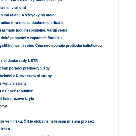
ciálním vrahem!
 má talent. A vždycky ho mělo!
radice mravních a duchovních rituálů
armádu jsou nesplnitelné, varují vědci
rické panování v západním Pacifiku
tifikují sami sebe: Čína nedisponuje protilodní balistickou
m z vědecké rady ÚSTR
címu poradci předsedy vlády
vinění z Konzervativní strany
rvativní strany
 v České republice
l tisku růžové brýle
Romy
žije ve Finsku, ČR je globálně nejlepším místem pro sex
 Iráku