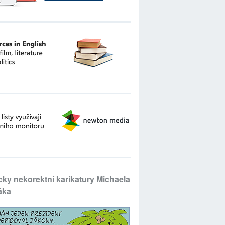
icky nekorektní karikatury Michaela
áka