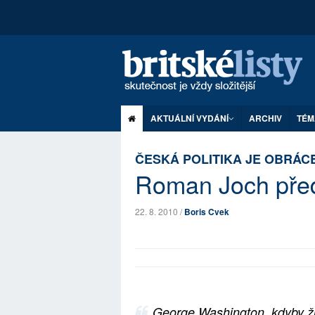
AKTUÁLNÍ VYDÁNÍ
ARCHIV
TÉM
ČESKÁ POLITIKA JE OBRÁC
Roman Joch předs
22. 8. 2010 /
Boris Cvek
George Washington, kdyby žil