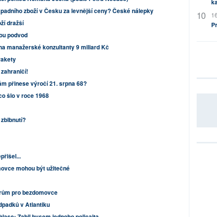
ka
 západního zboží v Česku za levnější ceny? České nálepky
16
oží dražší
P
sou podvod
i na manažerské konzultanty 9 miliard Kč
rakety
 zahraničí!
m přinese výročí 21. srpna 68?
co šlo v roce 1968
 zblbnutí?
přišel...
ovce mohou být užitečné
borům pro bezdomovce
padků v Atlantiku
lase: Zabil bysem jednoho policajta...