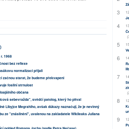
Zá
12
J
13
Če
(
15
0
Ve
 r. 1968
14
čnost bez reflexe
Ra
li
usákovu normalizaci přijali
14
ěci začnou starat, že budeme překvapeni
St
je fosilní strnulost
zí
loajálního občana
(
cová sebevražda", svědčí patolog, který ho pitval
12
Ka
ně Libyjce Megrahiho, avšak důkazy naznačují, že je nevinný
u
bu ze "znásilnění", uvalenou na zakladatele Wikileaks Juliana
12
Po
ící pohled Romana Jocha (podle Petra Nečase)