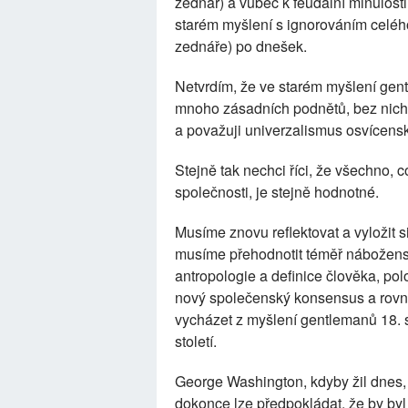
zednář) a vůbec k feudální minulosti,
starém myšlení s ignorováním celého
zednáře) po dnešek.
Netvrdím, že ve starém myšlení gentl
mnoho zásadních podnětů, bez nich
a považuji univerzalismus osvícenské 
Stejně tak nechci říci, že všechno, c
společnosti, je stejně hodnotné.
Musíme znovu reflektovat a vyložit s
musíme přehodnotit téměř nábožensko
antropologie a definice člověka, polo
nový společenský konsensus a rovno
vycházet z myšlení gentlemanů 18. 
století.
George Washington, kdyby žil dnes, 
dokonce lze předpokládat, že by byl 