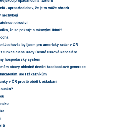
orejskou propagandu na twitteru
elů - uprostřed obav, že je to může ohrozit
y nechybějí
atelnost otroctví
olíka, že se paktuje s takovými lidmi?
Jocha
ti Jochovi a byl jsem pro americký radar v ČR
 z funkce člena Rady České tiskové kanceláře
jiný hospodářský systém
u mám obavy ohledně dnešní facebookové generace
nikatelům, ale i zákazníkům
banky v ČR prostě oběti k oškubání
kousko?
bou
onsko
áka
u
010