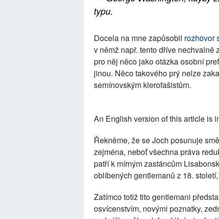
typu.
Docela na mne zapůsobil
rozhovor
v němž např. tento dříve nechvalně 
pro něj něco jako otázka osobní pre
jinou. Něco takového prý nelze zaka
semínovským klerofašistům.
An English version of this article is 
Řekněme, že se Joch posunuje směrem
zejména, neboť všechna práva reduk
patří k mírným zastáncům Lisabonské
oblíbených gentlemanů z 18. století
Zatímco totiž tito gentlemani předst
osvícenstvím, novými poznatky, zed