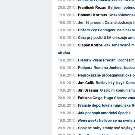
20.8. 2010 /
František Řezáč
Byl jsem poten
19.8. 2010 /
Bohumil Kartous
ČeskoSlovensko
19.8. 2010 /
Jen 16 procent Číňanů dodržuje t
19.8. 2010 /
Požadavky Pentagonu na čínskou 
19.8. 2010 /
Čína prý podle USA ohrožuje ame
19.8. 2010 /
Štěpán Kotrba
Jak Američané mys
střelou
19.8. 2010 /
Historik Vilém Prečan: Odchází
19.8. 2010 /
Podpora Romanu Jochovi, budou
19.8. 2010 /
Neprokázané propagandistické ob
19.8. 2010 /
Jan Čulík
Bolševický jazyk Konze
19.8. 2010 /
Jiří Drašnar
O sílícím komunismu
20.8. 2010 /
Fabiano Golgo
Hugo Chavez vnuti
20.8. 2010 /
Francie deportovala rumunské 
19.8. 2010 /
Jak pochopit americký úpadek
19.8. 2010 /
: Nejlépe se na světě 
Newsweek
20.8. 2010 /
Spojené státy stáhly své vojáky z