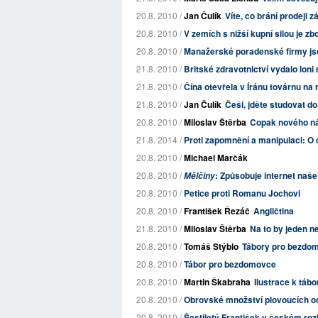
20.8. 2010 /
Jan Čulík
Víte, co brání prodeji
20.8. 2010 /
V zemích s nižší kupní silou je zb
20.8. 2010 /
Manažerské poradenské firmy j
21.8. 2010 /
Britské zdravotnictví vydalo lon
21.8. 2010 /
Čína otevřela v Íránu továrnu na 
21.8. 2010 /
Jan Čulík
Češi, jděte studovat do
20.8. 2010 /
Miloslav Štěrba
Copak nového ná
21.8. 2014 /
Proti zapomnění a manipulaci: O 
20.8. 2010 /
Michael Marčák
20.8. 2010 /
: Způsobuje internet naše
Mělčiny
20.8. 2010 /
Petice proti Romanu Jochovi
20.8. 2010 /
František Řezáč
Angličtina
21.8. 2010 /
Miloslav Štěrba
Na to by jeden ne
20.8. 2010 /
Tomáš Stýblo
Tábory pro bezdom
20.8. 2010 /
Tábor pro bezdomovce
20.8. 2010 /
Martin Škabraha
Ilustrace k tá
20.8. 2010 /
Obrovské množství plovoucích od
20.8. 2010 /
Šestiletý František v českém rozh