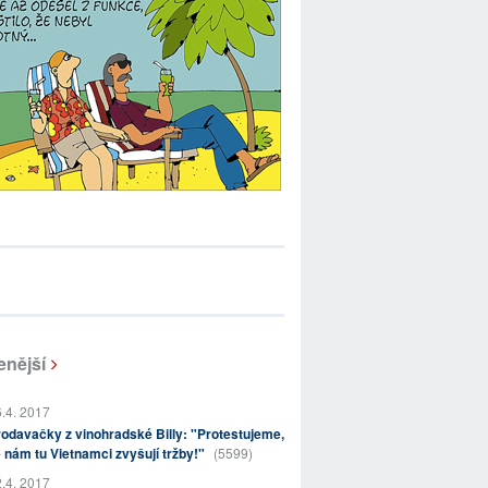
enější
.4. 2017
odavačky z vinohradské Billy: "Protestujeme,
 nám tu Vietnamci zvyšují tržby!"
(5599)
.4. 2017