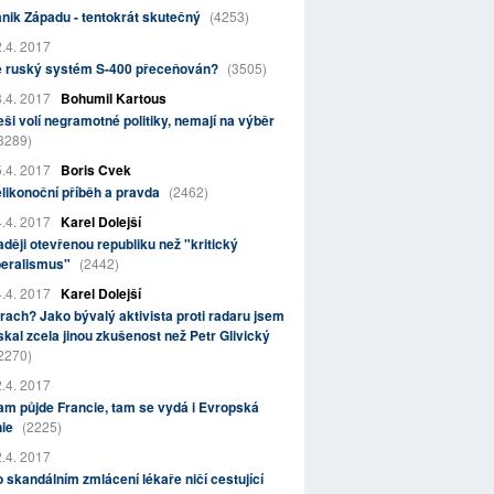
nik Západu - tentokrát skutečný
(4253)
.4. 2017
e ruský systém S-400 přeceňován?
(3505)
.4. 2017
Bohumil Kartous
ši volí negramotné politiky, nemají na výběr
3289)
.4. 2017
Boris Cvek
likonoční příběh a pravda
(2462)
.4. 2017
Karel Dolejší
ději otevřenou republiku než "kritický
beralismus"
(2442)
.4. 2017
Karel Dolejší
rach? Jako bývalý aktivista proti radaru jsem
skal zcela jinou zkušenost než Petr Glivický
2270)
.4. 2017
m půjde Francie, tam se vydá i Evropská
nie
(2225)
.4. 2017
 skandálním zmlácení lékaře ničí cestující