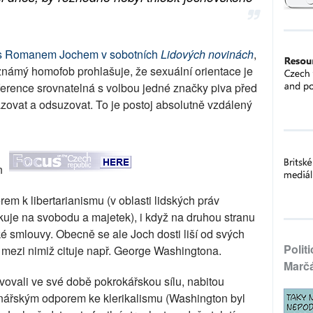
 s Romanem Jochem v sobotních
Lidových novinách
,
známý homofob prohlašuje, že sexuální orientace je
ference srovnatelná s volbou jedné značky piva před
zovat a odsuzovat. To je postoj absolutně vzdálený
in
 k libertarianismu (v oblasti lidských práv
uje na svobodu a majetek), i když na druhou stranu
 smlouvy. Obecně se ale Joch dosti liší od svých
Polit
, mezi nimiž cituje např. George Washingtona.
Marč
avovali ve své době pokrokářskou sílu, nabitou
nářským odporem ke klerikalismu (Washington byl