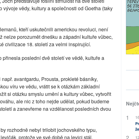
 Joch představuje fosilní strnulost na dvě století
 vývoje vědy, kultury a společnosti od Goetha (taky
emanů, kteří uskutečnili americkou revoluci, není
ž nelze porozumět dnešku a západní kultuře vůbec,
civilizace 18. století za velmi inspirující.
o přinesla poslední dvě století ve vědě, kultuře a
i např. avantgardu, Prousta, prokleté básníky,
u víru ve vědu, vrátit se k otázkám základní
žit si otázku smyslu umění a kultury vůbec, vytvořit
váhu, ale nic z toho nejde udělat, pokud budeme
Nejčt
století a zanevřeme na vzdělanost posledních dvou
16
Pr
by rozhodně nebyl trilobit jochovského typu,
že
levičák, protože ve své době na levici stál.
12