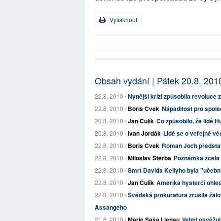
Vytisknout
Obsah vydání | Pátek 20.8. 201
22.8. 2010 /
Nynější krizi způsobila revoluce z
22.8. 2010 /
Boris Cvek
Nápaditost pro spole
20.8. 2010 /
Jan Čulík
Co způsobilo, že lidé H
20.8. 2010 /
Ivan Jordák
Lidé se o veřejné v
22.8. 2010 /
Boris Cvek
Roman Joch představu
22.8. 2010 /
Miloslav Štěrba
Poznámka zcela 
22.8. 2010 /
Smrt Davida Kellyho byla "učebni
22.8. 2010 /
Jan Čulík
Amerika hysterčí ohled
22.8. 2010 /
Švédská prokuratura zrušila žalo
Assangeho
21.8. 2010 /
Marie Saša Lienau
Velmi osvěžuj