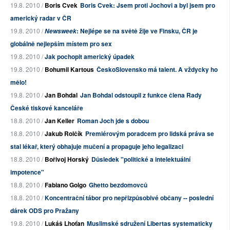
19.8. 2010 /
Boris Cvek
Boris Cvek: Jsem proti Jochovi a byl jsem pro
americký radar v ČR
19.8. 2010 /
: Nejlépe se na světě žije ve Finsku, ČR je
Newsweek
globálně nejlepším místem pro sex
19.8. 2010 /
Jak pochopit americký úpadek
19.8. 2010 /
Bohumil Kartous
ČeskoSlovensko má talent. A vždycky ho
mělo!
19.8. 2010 /
Jan Bohdal
Jan Bohdal odstoupil z funkce člena Rady
České tiskové kanceláře
18.8. 2010 /
Jan Keller
Roman Joch jde s dobou
18.8. 2010 /
Jakub Rolčík
Premiérovým poradcem pro lidská práva se
stal lékař, který obhajuje mučení a propaguje jeho legalizaci
18.8. 2010 /
Bořivoj Horský
Důsledek "politické a intelektuální
impotence"
18.8. 2010 /
Fabiano Golgo
Ghetto bezdomovců
18.8. 2010 /
Koncentrační tábor pro nepřizpůsobivé občany -- poslední
dárek ODS pro Pražany
19.8. 2010 /
Lukáš Lhoťan
Muslimské sdružení Libertas systematicky