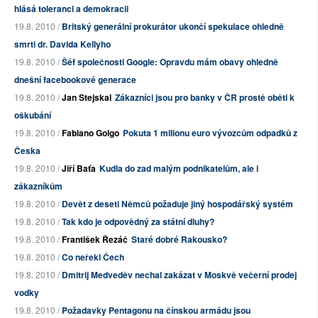
hlásá toleranci a demokracii
19.8. 2010 /
Britský generální prokurátor ukončí spekulace ohledně
smrti dr. Davida Kellyho
19.8. 2010 /
Šéf společnosti Google: Opravdu mám obavy ohledně
dnešní facebookové generace
19.8. 2010 /
Jan Stejskal
Zákazníci jsou pro banky v ČR prostě oběti k
oškubání
19.8. 2010 /
Fabiano Golgo
Pokuta 1 milionu euro vývozcům odpadků z
Česka
19.8. 2010 /
Jiří Baťa
Kudla do zad malým podnikatelům, ale i
zákazníkům
19.8. 2010 /
Devět z deseti Němců požaduje jiný hospodářský systém
19.8. 2010 /
Tak kdo je odpovědný za státní dluhy?
19.8. 2010 /
František Řezáč
Staré dobré Rakousko?
19.8. 2010 /
Co neřekl Čech
19.8. 2010 /
Dmitrij Medveděv nechal zakázat v Moskvě večerní prodej
vodky
19.8. 2010 /
Požadavky Pentagonu na čínskou armádu jsou