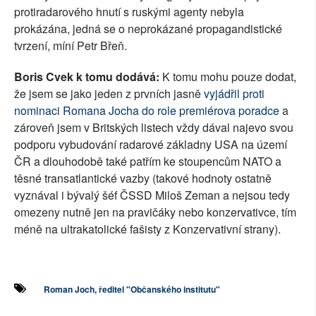
protiradarového hnutí s ruskými agenty nebyla
prokázána, jedná se o neprokázané propagandistické
tvrzení, míní Petr Břeň.
Boris Cvek k tomu dodává:
K tomu mohu pouze dodat,
že jsem se jako jeden z prvních jasně
vyjádřil proti
nominaci Romana Jocha do role premiérova poradce
a
zároveň jsem v Britských listech vždy dával najevo svou
podporu vybudování radarové základny USA na území
ČR a dlouhodobě také patřím ke stoupencům NATO a
těsné transatlantické vazby (takové hodnoty ostatně
vyznával i bývalý šéf ČSSD Miloš Zeman a nejsou tedy
omezeny nutně jen na pravičáky nebo konzervativce, tím
méně na ultrakatolické fašisty z Konzervativní strany).
Roman Joch, ředitel "Občanského institutu"