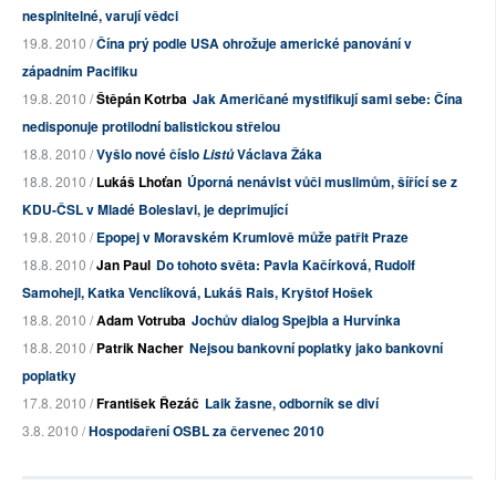
nesplnitelné, varují vědci
19.8. 2010 /
Čína prý podle USA ohrožuje americké panování v
západním Pacifiku
19.8. 2010 /
Štěpán Kotrba
Jak Američané mystifikují sami sebe: Čína
nedisponuje protilodní balistickou střelou
18.8. 2010 /
Vyšlo nové číslo
Václava Žáka
Listů
18.8. 2010 /
Lukáš Lhoťan
Úporná nenávist vůči muslimům, šířící se z
KDU-ČSL v Mladé Boleslavi, je deprimující
19.8. 2010 /
Epopej v Moravském Krumlově může patřit Praze
18.8. 2010 /
Jan Paul
Do tohoto světa: Pavla Kačírková, Rudolf
Samohejl, Katka Venclíková, Lukáš Rais, Kryštof Hošek
18.8. 2010 /
Adam Votruba
Jochův dialog Spejbla a Hurvínka
18.8. 2010 /
Patrik Nacher
Nejsou bankovní poplatky jako bankovní
poplatky
17.8. 2010 /
František Řezáč
Laik žasne, odborník se diví
3.8. 2010 /
Hospodaření OSBL za červenec 2010