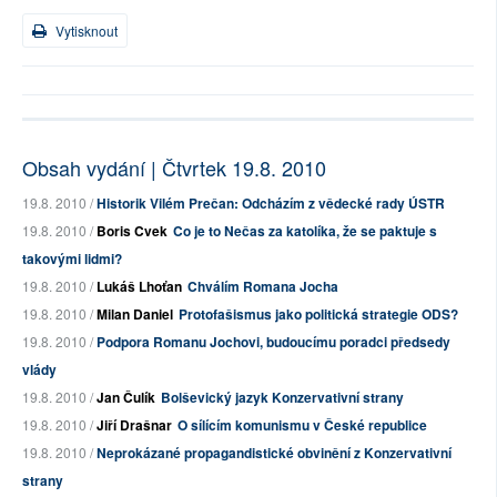
Vytisknout
Obsah vydání | Čtvrtek 19.8. 2010
19.8. 2010 /
Historik Vilém Prečan: Odcházím z vědecké rady ÚSTR
19.8. 2010 /
Boris Cvek
Co je to Nečas za katolíka, že se paktuje s
takovými lidmi?
19.8. 2010 /
Lukáš Lhoťan
Chválím Romana Jocha
19.8. 2010 /
Milan Daniel
Protofašismus jako politická strategie ODS?
19.8. 2010 /
Podpora Romanu Jochovi, budoucímu poradci předsedy
vlády
19.8. 2010 /
Jan Čulík
Bolševický jazyk Konzervativní strany
19.8. 2010 /
Jiří Drašnar
O sílícím komunismu v České republice
19.8. 2010 /
Neprokázané propagandistické obvinění z Konzervativní
strany