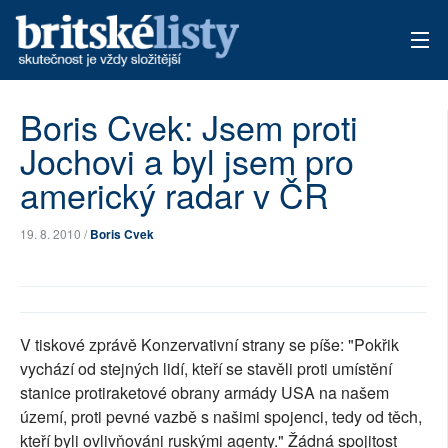
AKTUÁLNÍ VYDÁNÍ
Boris Cvek: Jsem proti
Jochovi a byl jsem pro
ARCHIV
americký radar v ČR
TÉMATA
19. 8. 2010 /
Boris Cvek
AUTOŘI
PŘÍSPĚVKY NA PROVOZ
V tiskové zprávě Konzervativní strany se píše: "Pokřik
vychází od stejných lidí, kteří se stavěli proti umístění
stanice protiraketové obrany armády USA na našem
území, proti pevné vazbě s našimi spojenci, tedy od těch,
kteří byli ovlivňováni ruskými agenty." Žádná spojitost