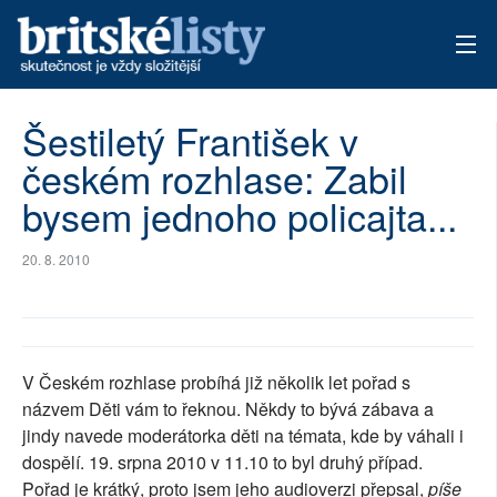
AKTUÁLNÍ VYDÁNÍ
Šestiletý František v
českém rozhlase: Zabil
ARCHIV
bysem jednoho policajta...
TÉMATA
20. 8. 2010
AUTOŘI
PŘÍSPĚVKY NA PROVOZ
V Českém rozhlase probíhá již několik let pořad s
názvem Děti vám to řeknou. Někdy to bývá zábava a
jindy navede moderátorka děti na témata, kde by váhali i
dospělí. 19. srpna 2010 v 11.10 to byl druhý případ.
Pořad je krátký, proto jsem jeho audioverzi přepsal,
píše