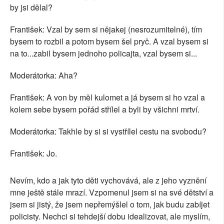
by jsi dělal?
František: Vzal by sem si nějakej (nesrozumitelné), tím
bysem to rozbil a potom bysem šel pryč. A vzal bysem si
na to...zabil bysem jednoho policajta, vzal bysem si...
Moderátorka: Aha?
František: A von by měl kulomet a já bysem si ho vzal a
kolem sebe bysem pořád střílel a byli by všichni mrtví.
Moderátorka: Takhle by si si vystřílel cestu na svobodu?
František: Jo.
Nevím, kdo a jak tyto děti vychovává, ale z jeho vyznění
mne ještě stále mrazí. Vzpomenul jsem si na své dětství a
jsem si jistý, že jsem nepřemýšlel o tom, jak budu zabíjet
policisty. Nechci si tehdejší dobu idealizovat, ale myslím,