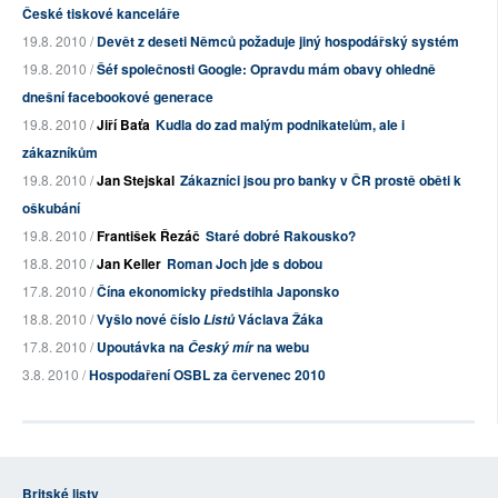
České tiskové kanceláře
19.8. 2010 /
Devět z deseti Němců požaduje jiný hospodářský systém
19.8. 2010 /
Šéf společnosti Google: Opravdu mám obavy ohledně
dnešní facebookové generace
19.8. 2010 /
Jiří Baťa
Kudla do zad malým podnikatelům, ale i
zákazníkům
19.8. 2010 /
Jan Stejskal
Zákazníci jsou pro banky v ČR prostě oběti k
oškubání
19.8. 2010 /
František Řezáč
Staré dobré Rakousko?
18.8. 2010 /
Jan Keller
Roman Joch jde s dobou
17.8. 2010 /
Čína ekonomicky předstihla Japonsko
18.8. 2010 /
Vyšlo nové číslo
Václava Žáka
Listů
17.8. 2010 /
Upoutávka na
na webu
Český mír
3.8. 2010 /
Hospodaření OSBL za červenec 2010
Britské listy