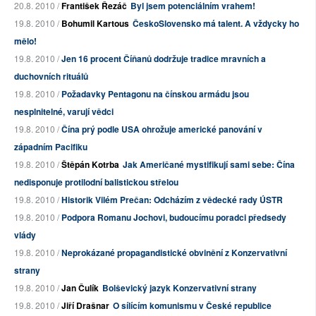
20.8. 2010 /
František Řezáč
Byl jsem potenciálním vrahem!
19.8. 2010 /
Bohumil Kartous
ČeskoSlovensko má talent. A vždycky ho
mělo!
19.8. 2010 /
Jen 16 procent Číňanů dodržuje tradice mravních a
duchovních rituálů
19.8. 2010 /
Požadavky Pentagonu na čínskou armádu jsou
nesplnitelné, varují vědci
19.8. 2010 /
Čína prý podle USA ohrožuje americké panování v
západním Pacifiku
19.8. 2010 /
Štěpán Kotrba
Jak Američané mystifikují sami sebe: Čína
nedisponuje protilodní balistickou střelou
19.8. 2010 /
Historik Vilém Prečan: Odcházím z vědecké rady ÚSTR
19.8. 2010 /
Podpora Romanu Jochovi, budoucímu poradci předsedy
vlády
19.8. 2010 /
Neprokázané propagandistické obvinění z Konzervativní
strany
19.8. 2010 /
Jan Čulík
Bolševický jazyk Konzervativní strany
19.8. 2010 /
Jiří Drašnar
O sílícím komunismu v České republice