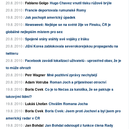
20.8. 2010 /
Fabiano Golgo
Hugo Chavez vnutil tisku růžové brýle
20.8. 2010 /
Francie deportovala rumunské Romy
19.8. 2010 /
Jak pochopit americký úpadek
19.8. 2010 /
: Nejlépe se na světě žije ve Finsku, ČR je
Newsweek
globálně nejlepším místem pro sex
20.8. 2010 /
Spojené státy stáhly své vojáky z Iráku
20.8. 2010 /
Jižní Korea zablokovala severokorejskou propagandu na
twitteru
20.8. 2010 /
Facebook zavádí lokalizaci uživatelů - uprostřed obav, že je
to může ohrozit
20.8. 2010 /
Petr Wagner
Mně pozitivní zprávy nechybějí
20.8. 2010 /
Adam Votruba
Roman Joch a přijatelnost otroctví
19.8. 2010 /
Boris Cvek
Co je to Nečas za katolíka, že se paktuje s
takovými lidmi?
19.8. 2010 /
Lukáš Lhoťan
Chválím Romana Jocha
19.8. 2010 /
Boris Cvek
Boris Cvek: Jsem proti Jochovi a byl jsem pro
americký radar v ČR
19.8. 2010 /
Jan Bohdal
Jan Bohdal odstoupil z funkce člena Rady