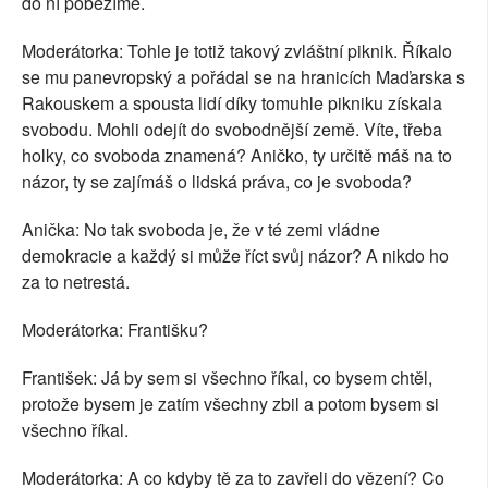
do ní poběžíme.
Moderátorka: Tohle je totiž takový zvláštní piknik. Říkalo
se mu panevropský a pořádal se na hranicích Maďarska s
Rakouskem a spousta lidí díky tomuhle pikniku získala
svobodu. Mohli odejít do svobodnější země. Víte, třeba
holky, co svoboda znamená? Aničko, ty určitě máš na to
názor, ty se zajímáš o lidská práva, co je svoboda?
Anička: No tak svoboda je, že v té zemi vládne
demokracie a každý si může říct svůj názor? A nikdo ho
za to netrestá.
Moderátorka: Františku?
František: Já by sem si všechno říkal, co bysem chtěl,
protože bysem je zatím všechny zbil a potom bysem si
všechno říkal.
Moderátorka: A co kdyby tě za to zavřeli do vězení? Co