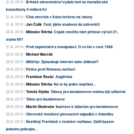
21.8. 2010 /
Britské zdravotnictví vydalo loni na manažerské
konzultanty 9 miliard Kč
21.8. 2010 /
Čína otevřela v Íránu továrnu na rakety
21.8. 2010 /
Jan Čulík
Češi, jděte studovat do zahraničí!
20.8. 2010 /
Miloslav Štěrba
Copak nového nám přinese výročí 21.
srpna 68?
21.8. 2014 /
Proti zapomnění a manipulaci: O co šlo v roce 1968
20.8. 2010 /
Michael Marčák
20.8. 2010 /
: Způsobuje internet naše zblbnutí?
Mělčiny
20.8. 2010 /
Petice proti Romanu Jochovi
20.8. 2010 /
František Řezáč
Angličtina
21.8. 2010 /
Miloslav Štěrba
Na to by jeden nepřišel...
20.8. 2010 /
Tomáš Stýblo
Tábory pro bezdomovce mohou být užitečné
20.8. 2010 /
Tábor pro bezdomovce
20.8. 2010 /
Martin Škabraha
Ilustrace k táborům pro bezdomovce
20.8. 2010 /
Obrovské množství plovoucích odpadků v Atlantiku
20.8. 2010 /
Šestiletý František v českém rozhlase: Zabil bysem
jednoho policajta...