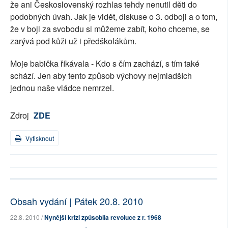
že ani Československý rozhlas tehdy nenutil děti do
podobných úvah. Jak je vidět, diskuse o 3. odboji a o tom,
že v boji za svobodu si můžeme zabít, koho chceme, se
zarývá pod kůži už i předškolákům.
Moje babička říkávala - Kdo s čím zachází, s tím také
schází. Jen aby tento způsob výchovy nejmladších
jednou naše vládce nemrzel.
Zdroj
ZDE
Vytisknout
Obsah vydání | Pátek 20.8. 2010
22.8. 2010 /
Nynější krizi způsobila revoluce z r. 1968