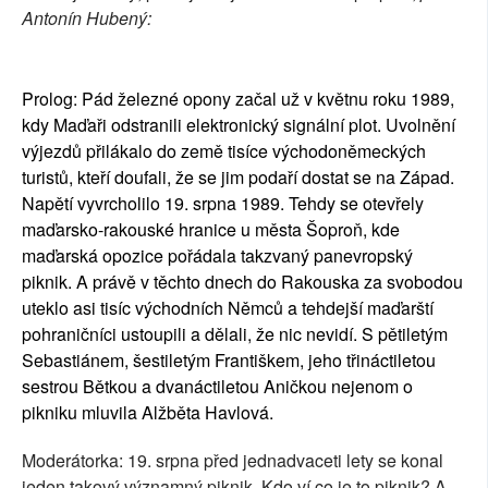
Antonín Hubený:
Prolog: Pád železné opony začal už v květnu roku 1989,
kdy Maďaři odstranili elektronický signální plot. Uvolnění
výjezdů přilákalo do země tisíce východoněmeckých
turistů, kteří doufali, že se jim podaří dostat se na Západ.
Napětí vyvrcholilo 19. srpna 1989. Tehdy se otevřely
maďarsko-rakouské hranice u města Šoproň, kde
maďarská opozice pořádala takzvaný panevropský
piknik. A právě v těchto dnech do Rakouska za svobodou
uteklo asi tisíc východních Němců a tehdejší maďarští
pohraničníci ustoupili a dělali, že nic nevidí. S pětiletým
Sebastiánem, šestiletým Františkem, jeho třináctiletou
sestrou Bětkou a dvanáctiletou Aničkou nejenom o
pikniku mluvila Alžběta Havlová.
Moderátorka: 19. srpna před jednadvaceti lety se konal
jeden takový významný piknik. Kdo ví co je to piknik? A