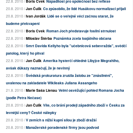
22.8. 2010 /
Boris Cvek
Nápaditost pro společnost bez reflexe
20.8. 2010 /
Jan Čulík
Co způsobilo, že lidé Husákovu normalizaci přijali
20.8. 2010 /
Ivan Jordák
Lidé se o veřejné věci začnou starat, že
budeme překvapeni
22.8. 2010 /
Boris Cvek
Roman Joch představuje fosilní strnulost
22.8. 2010 /
Miloslav Štěrba
Poznámka zcela loajálního občana
22.8. 2010 /
Smrt Davida Kellyho byla "učebnicová sebevražda", svědčí
patolog, který ho pitval
22.8. 2010 /
Jan Čulík
Amerika hysterčí ohledně Libyjce Megrahiho,
avšak důkazy naznačují, že je nevinný
22.8. 2010 /
Švédská prokuratura zrušila žalobu ze "znásilnění",
uvalenou na zakladatele Wikileaks Juliana Assangeho
21.8. 2010 /
Marie Saša Lienau
Velmi osvěžující pohled Romana Jocha
(podle Petra Nečase)
20.8. 2010 /
Jan Čulík
Víte, co brání prodeji západního zboží v Česku za
levnější ceny? České nálepky
20.8. 2010 /
V zemích s nižší kupní silou je zboží dražší
20.8. 2010 /
Manažerské poradenské firmy jsou podvod