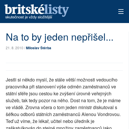
AKTUÁLNÍ VYDÁNÍ
Na to by jeden nepřišel...
ARCHIV
21. 8. 2010 /
Miloslav Štěrba
TÉMATA
AUTOŘI
Jestli si někdo myslí, že stále větší možnosti vedoucího
PŘÍSPĚVKY NA PROVOZ
pracovníka při stanovení výše odměn zaměstnanců ve
státní sféře jsou cestou ke zvýšení úrovně veřejných
služeb, tak tedy pozor na něho. Dost na tom, že je máme
ve vládě. Zrovna včera o tom jeden ministr diskutoval s
šéfkou odborů státních zaměstnanců Alenou Vondrovou.
Teď už víme, že lékař, učitel nebo úředník je
zaškatulkován do stejné množiny zaměstnanců jako