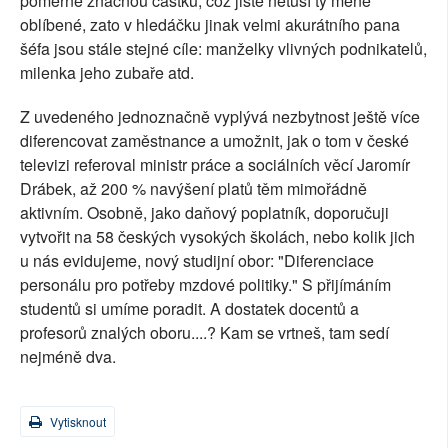
poměrně značnou částku, což jistě netuší ty méně
oblíbené, zato v hledáčku jinak velmi akurátního pana
šéfa jsou stále stejné cíle: manželky vlivných podnikatelů,
milenka jeho zubaře atd.
Z uvedeného jednoznačně vyplývá nezbytnost ještě více
diferencovat zaměstnance a umožnit, jak o tom v české
televizi referoval ministr práce a sociálních věcí Jaromír
Drábek, až 200 % navýšení platů těm mimořádně
aktivním. Osobně, jako daňový poplatník, doporučuji
vytvořit na 58 českých vysokých školách, nebo kolik jich
u nás evidujeme, nový studijní obor: "Diferenciace
personálu pro potřeby mzdové politiky." S přijímáním
studentů si umíme poradit. A dostatek docentů a
profesorů znalých oboru....? Kam se vrtneš, tam sedí
nejméně dva.
Vytisknout