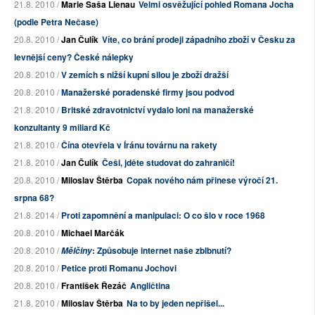
21.8. 2010 /
Marie Saša Lienau
Velmi osvěžující pohled Romana Jocha
(podle Petra Nečase)
20.8. 2010 /
Jan Čulík
Víte, co brání prodeji západního zboží v Česku za
levnější ceny? České nálepky
20.8. 2010 /
V zemích s nižší kupní silou je zboží dražší
20.8. 2010 /
Manažerské poradenské firmy jsou podvod
21.8. 2010 /
Britské zdravotnictví vydalo loni na manažerské
konzultanty 9 miliard Kč
21.8. 2010 /
Čína otevřela v Íránu továrnu na rakety
21.8. 2010 /
Jan Čulík
Češi, jděte studovat do zahraničí!
20.8. 2010 /
Miloslav Štěrba
Copak nového nám přinese výročí 21.
srpna 68?
21.8. 2014 /
Proti zapomnění a manipulaci: O co šlo v roce 1968
20.8. 2010 /
Michael Marčák
20.8. 2010 /
: Způsobuje internet naše zblbnutí?
Mělčiny
20.8. 2010 /
Petice proti Romanu Jochovi
20.8. 2010 /
František Řezáč
Angličtina
21.8. 2010 /
Miloslav Štěrba
Na to by jeden nepřišel...