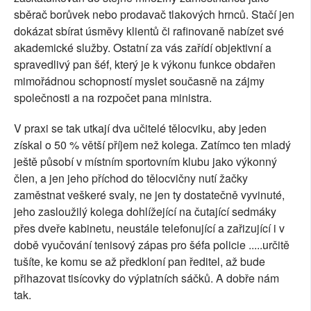
sběrač borůvek nebo prodavač tlakových hrnců. Stačí jen
dokázat sbírat úsměvy klientů či rafinovaně nabízet své
akademické služby. Ostatní za vás zařídí objektivní a
spravedlivý pan šéf, který je k výkonu funkce obdařen
mimořádnou schopností myslet současně na zájmy
společnosti a na rozpočet pana ministra.
V praxi se tak utkají dva učitelé tělocviku, aby jeden
získal o 50 % větší příjem než kolega. Zatímco ten mladý
ještě působí v místním sportovním klubu jako výkonný
člen, a jen jeho příchod do tělocvičny nutí žačky
zaměstnat veškeré svaly, ne jen ty dostatečně vyvinuté,
jeho zasloužilý kolega dohlížející na čutající sedmáky
přes dveře kabinetu, neustále telefonující a zařizující i v
době vyučování tenisový zápas pro šéfa policie .....určitě
tušíte, ke komu se až předkloní pan ředitel, až bude
přihazovat tisícovky do výplatních sáčků. A dobře nám
tak.