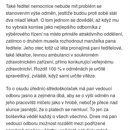
Také ředitel nemocnice nebude mít problém se
stanovením výše odměn, jestliže budou proti sobě stát
dva mladí lékaři. O tom jednom se dověděl, až když mu
ho vybrala komise jako nejlepšího odborníka z
výběrového řízení na místo primáře atraktivního oddělení,
zatímco o druhém musela rozhodnout manželka pana
ředitele. Jeho otec totiž už léta pronajímá paní ředitelové,
také lékařce, levnou ambulanci v soukromém
zdravotnickém zařízení, přímo konkurující veřejnému
zdravotnictví. Rozdíl 100 % v odměnách je určitě
spravedlivý, zvláště, když sami určíte vítěze.
To o osudu úřednic-středoškolaček má pan vedoucí
odboru jasno a zejména dbá, aby se o výši odměn na
jeho pracovišti mlčelo jako v hrobě, neboť je přece nad
slunce jasnější, že o platech se nemluví. To jen za
bolševika věděl každý o všech všechno. Dnes má pan
vedoucí odboru možnost rozdělit mezi podřízené