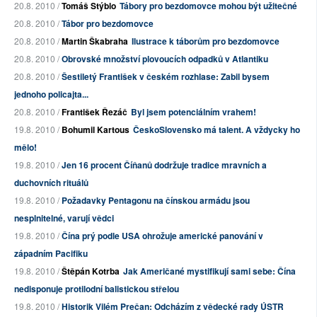
20.8. 2010 /
Tomáš Stýblo
Tábory pro bezdomovce mohou být užitečné
20.8. 2010 /
Tábor pro bezdomovce
20.8. 2010 /
Martin Škabraha
Ilustrace k táborům pro bezdomovce
20.8. 2010 /
Obrovské množství plovoucích odpadků v Atlantiku
20.8. 2010 /
Šestiletý František v českém rozhlase: Zabil bysem
jednoho policajta...
20.8. 2010 /
František Řezáč
Byl jsem potenciálním vrahem!
19.8. 2010 /
Bohumil Kartous
ČeskoSlovensko má talent. A vždycky ho
mělo!
19.8. 2010 /
Jen 16 procent Číňanů dodržuje tradice mravních a
duchovních rituálů
19.8. 2010 /
Požadavky Pentagonu na čínskou armádu jsou
nesplnitelné, varují vědci
19.8. 2010 /
Čína prý podle USA ohrožuje americké panování v
západním Pacifiku
19.8. 2010 /
Štěpán Kotrba
Jak Američané mystifikují sami sebe: Čína
nedisponuje protilodní balistickou střelou
19.8. 2010 /
Historik Vilém Prečan: Odcházím z vědecké rady ÚSTR