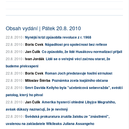
Obsah vydání | Pátek 20.8. 2010
22.8. 2010 /
Nynější krizi způsobila revoluce z r. 1968
22.8. 2010 /
Boris Cvek
Nápaditost pro společnost bez reflexe
20.8. 2010 /
Jan Čulík
Co způsobilo, že lidé Husákovu normalizaci přijali
20.8. 2010 /
Ivan Jordák
Lidé se o veřejné věci začnou starat, že
budeme překvapeni
22.8. 2010 /
Boris Cvek
Roman Joch představuje fosilní strnulost
22.8. 2010 /
Miloslav Štěrba
Poznámka zcela loajálního občana
22.8. 2010 /
Smrt Davida Kellyho byla "učebnicová sebevražda", svědčí
patolog, který ho pitval
22.8. 2010 /
Jan Čulík
Amerika hysterčí ohledně Libyjce Megrahiho,
avšak důkazy naznačují, že je nevinný
22.8. 2010 /
Švédská prokuratura zrušila žalobu ze "znásilnění",
uvalenou na zakladatele Wikileaks Juliana Assangeho