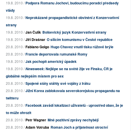
19.8. 2010 /
Podpora Romanu Jochovi, budoucímu poradci předsedy
vlády
19.8. 2010 /
Neprokázané propagandistické obvinění z Konzervativní
strany
19.8. 2010 /
Jan Čulík
Bolševický jazyk Konzervativní strany
19.8. 2010 /
Jiří Drašnar
O sílícím komunismu v České republice
20.8. 2010 /
Fabiano Golgo
Hugo Chavez vnutil tisku růžové brýle
20.8. 2010 /
Francie deportovala rumunské Romy
19.8. 2010 /
Jak pochopit americký úpadek
19.8. 2010 /
: Nejlépe se na světě žije ve Finsku, ČR je
Newsweek
globálně nejlepším místem pro sex
20.8. 2010 /
Spojené státy stáhly své vojáky z Iráku
20.8. 2010 /
Jižní Korea zablokovala severokorejskou propagandu na
twitteru
20.8. 2010 /
Facebook zavádí lokalizaci uživatelů - uprostřed obav, že je
to může ohrozit
20.8. 2010 /
Petr Wagner
Mně pozitivní zprávy nechybějí
20.8. 2010 /
Adam Votruba
Roman Joch a přijatelnost otroctví