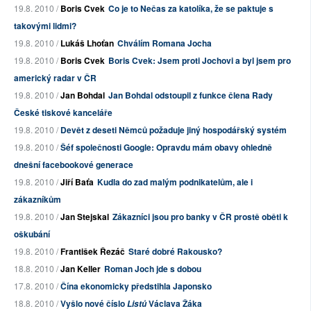
19.8. 2010 /
Boris Cvek
Co je to Nečas za katolíka, že se paktuje s
takovými lidmi?
19.8. 2010 /
Lukáš Lhoťan
Chválím Romana Jocha
19.8. 2010 /
Boris Cvek
Boris Cvek: Jsem proti Jochovi a byl jsem pro
americký radar v ČR
19.8. 2010 /
Jan Bohdal
Jan Bohdal odstoupil z funkce člena Rady
České tiskové kanceláře
19.8. 2010 /
Devět z deseti Němců požaduje jiný hospodářský systém
19.8. 2010 /
Šéf společnosti Google: Opravdu mám obavy ohledně
dnešní facebookové generace
19.8. 2010 /
Jiří Baťa
Kudla do zad malým podnikatelům, ale i
zákazníkům
19.8. 2010 /
Jan Stejskal
Zákazníci jsou pro banky v ČR prostě oběti k
oškubání
19.8. 2010 /
František Řezáč
Staré dobré Rakousko?
18.8. 2010 /
Jan Keller
Roman Joch jde s dobou
17.8. 2010 /
Čína ekonomicky předstihla Japonsko
18.8. 2010 /
Vyšlo nové číslo
Václava Žáka
Listů