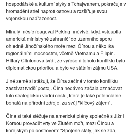
hospodářské a kulturní styky s Tchajwanem, pokračuje v
hromadění střel naproti ostrovu a rozšiřuje svou
vojenskou nadřazenost.
Minulý měsíc reagoval Peking hněvivě, když vstoupila
americká ministryně zahraničí do územního sporu
ohledně Jihočínského moře mezi Čínou a několika
regionálními mocnostmi, včetně Vietnamu a Filipín.
Hillary Clintonová tvrdí, že vyřešení tohoto konfliktu bylo
diplomatickou prioritou a bylo ve státním zájmu USA.
Jiné země si stěžují, že Čína začíná v tomto konfliktu
zastávat tvrdší postoj. Čína nedávno začala označovat
tuto strategickou vodní cestu, která je také potenciálně
bohatá na přírodní zdroje, za svůj "klíčový zájem".
Čína si také stěžuje na americké plány společně s Jižní
Koreou provádět vrty ve Žlutém moři, mezi Čínou a
korejským poloostrovem: "Spojené státy, jak se zdá,