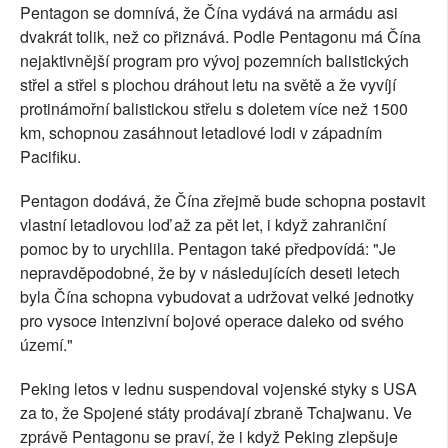
Pentagon se domnívá, že Čína vydává na armádu asi
dvakrát tolik, než co přiznává. Podle Pentagonu má Čína
nejaktivnější program pro vývoj pozemních balistických
střel a střel s plochou dráhout letu na světě a že vyvíjí
protinámořní balistickou střelu s doletem více než 1500
km, schopnou zasáhnout letadlové lodi v západním
Pacifiku.
Pentagon dodává, že Čína zřejmě bude schopna postavit
vlastní letadlovou loď až za pět let, i když zahraniční
pomoc by to urychlila. Pentagon také předpovídá: "Je
nepravděpodobné, že by v následujících deseti letech
byla Čína schopna vybudovat a udržovat velké jednotky
pro vysoce intenzivní bojové operace daleko od svého
území."
Peking letos v lednu suspendoval vojenské styky s USA
za to, že Spojené státy prodávají zbraně Tchajwanu. Ve
zprávě Pentagonu se praví, že i když Peking zlepšuje