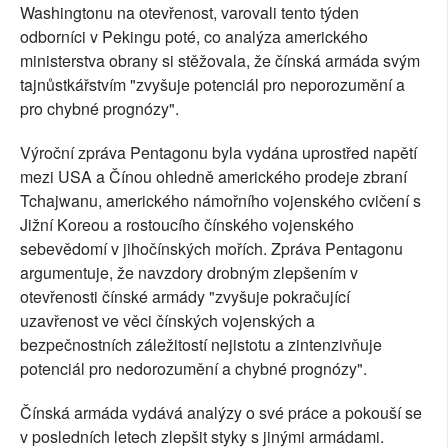
Washingtonu na otevřenost, varovali tento týden
odborníci v Pekingu poté, co analýza amerického
ministerstva obrany si stěžovala, že čínská armáda svým
tajnůstkářstvím "zvyšuje potenciál pro neporozumění a
pro chybné prognózy".
Výroční zpráva Pentagonu byla vydána uprostřed napětí
mezi USA a Čínou ohledně amerického prodeje zbraní
Tchajwanu, amerického námořního vojenského cvičení s
Jižní Koreou a rostoucího čínského vojenského
sebevědomí v jihočínských mořích. Zpráva Pentagonu
argumentuje, že navzdory drobným zlepšením v
otevřenosti čínské armády "zvyšuje pokračující
uzavřenost ve věci čínských vojenských a
bezpečnostních záležitostí nejistotu a zintenzivňuje
potenciál pro nedorozumění a chybné prognózy".
Čínská armáda vydává analýzy o své práce a pokouší se
v posledních letech zlepšit styky s jinými armádami.