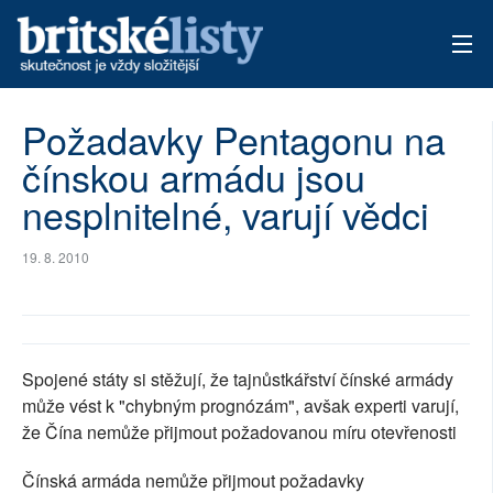
AKTUÁLNÍ VYDÁNÍ
Požadavky Pentagonu na
čínskou armádu jsou
ARCHIV
nesplnitelné, varují vědci
TÉMATA
19. 8. 2010
AUTOŘI
PŘÍSPĚVKY NA PROVOZ
Spojené státy si stěžují, že tajnůstkářství čínské armády
může vést k "chybným prognózám", avšak experti varují,
že Čína nemůže přijmout požadovanou míru otevřenosti
Čínská armáda nemůže přijmout požadavky