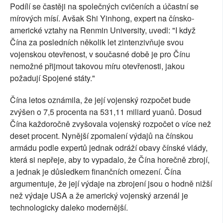
Podílí se častěji na společných cvičeních a účastní se
mírových mísí. Avšak Shi Yinhong, expert na čínsko-
americké vztahy na Renmin University, uvedl: "I když
Čína za posledních několik let zintenzivňuje svou
vojenskou otevřenost, v současné době je pro Čínu
nemožné přijmout takovou míru otevřenosti, jakou
požadují Spojené státy."
Čína letos oznámila, že její vojenský rozpočet bude
zvýšen o 7,5 procenta na 531,11 miliard yuanů. Dosud
Čína každoročně zvyšovala vojenský rozpočet o více než
deset procent. Nynější zpomalení výdajů na čínskou
armádu podle expertů jednak odráží obavy čínské vlády,
která si nepřeje, aby to vypadalo, že Čína horečně zbrojí,
a jednak je důsledkem finančních omezení. Čína
argumentuje, že její výdaje na zbrojení jsou o hodně nižší
než výdaje USA a že americký vojenský arzenál je
technologicky daleko modernější.