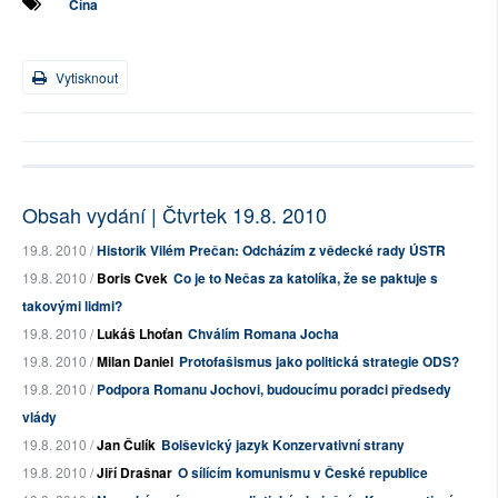
Čína
Vytisknout
Obsah vydání | Čtvrtek 19.8. 2010
19.8. 2010 /
Historik Vilém Prečan: Odcházím z vědecké rady ÚSTR
19.8. 2010 /
Boris Cvek
Co je to Nečas za katolíka, že se paktuje s
takovými lidmi?
19.8. 2010 /
Lukáš Lhoťan
Chválím Romana Jocha
19.8. 2010 /
Milan Daniel
Protofašismus jako politická strategie ODS?
19.8. 2010 /
Podpora Romanu Jochovi, budoucímu poradci předsedy
vlády
19.8. 2010 /
Jan Čulík
Bolševický jazyk Konzervativní strany
19.8. 2010 /
Jiří Drašnar
O sílícím komunismu v České republice