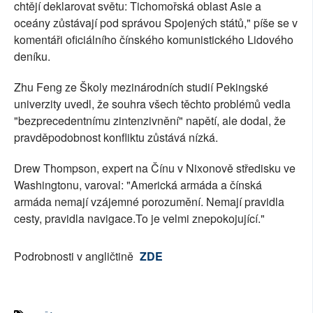
chtějí deklarovat světu: Tichomořská oblast Asie a
oceány zůstávají pod správou Spojených států," píše se v
komentáři oficiálního čínského komunistického Lidového
deníku.
Zhu Feng ze Školy mezinárodních studií Pekingské
univerzity uvedl, že souhra všech těchto problémů vedla
"bezprecedentnímu zintenzivnění" napětí, ale dodal, že
pravděpodobnost konfliktu zůstává nízká.
Drew Thompson, expert na Čínu v Nixonově středisku ve
Washingtonu, varoval: "Americká armáda a čínská
armáda nemají vzájemné porozumění. Nemají pravidla
cesty, pravidla navigace.To je velmi znepokojující."
Podrobnosti v angličtině
ZDE