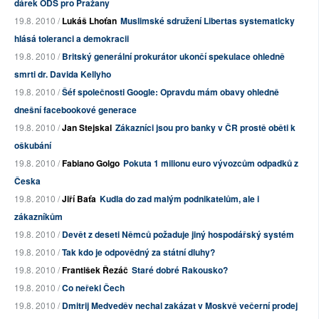
dárek ODS pro Pražany
19.8. 2010 /
Lukáš Lhoťan
Muslimské sdružení Libertas systematicky
hlásá toleranci a demokracii
19.8. 2010 /
Britský generální prokurátor ukončí spekulace ohledně
smrti dr. Davida Kellyho
19.8. 2010 /
Šéf společnosti Google: Opravdu mám obavy ohledně
dnešní facebookové generace
19.8. 2010 /
Jan Stejskal
Zákazníci jsou pro banky v ČR prostě oběti k
oškubání
19.8. 2010 /
Fabiano Golgo
Pokuta 1 milionu euro vývozcům odpadků z
Česka
19.8. 2010 /
Jiří Baťa
Kudla do zad malým podnikatelům, ale i
zákazníkům
19.8. 2010 /
Devět z deseti Němců požaduje jiný hospodářský systém
19.8. 2010 /
Tak kdo je odpovědný za státní dluhy?
19.8. 2010 /
František Řezáč
Staré dobré Rakousko?
19.8. 2010 /
Co neřekl Čech
19.8. 2010 /
Dmitrij Medveděv nechal zakázat v Moskvě večerní prodej