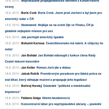
19.8. 2010 /
Neprokázané propagandistické obvinění z Konzervativní
strany
19.8. 2010 /
Boris Cvek
Boris Cvek: Jsem proti Jochovi a byl jsem pro
americký radar v ČR
19.8. 2010 /
: Nejlépe se na světě žije ve Finsku, ČR je
Newsweek
globálně nejlepším místem pro sex
19.8. 2010 /
Jak pochopit americký úpadek
19.8. 2010 /
Bohumil Kartous
ČeskoSlovensko má talent. A vždycky ho
mělo!
19.8. 2010 /
Jan Bohdal
Jan Bohdal odstoupil z funkce člena Rady
České tiskové kanceláře
18.8. 2010 /
Jan Keller
Roman Joch jde s dobou
18.8. 2010 /
Jakub Rolčík
Premiérovým poradcem pro lidská práva se
stal lékař, který obhajuje mučení a propaguje jeho legalizaci
18.8. 2010 /
Bořivoj Horský
Důsledek "politické a intelektuální
impotence"
18.8. 2010 /
Fabiano Golgo
Ghetto bezdomovců
18.8. 2010 /
Koncentrační tábor pro nepřizpůsobivé občany -- poslední