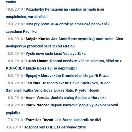
vodky
19.8. 2010 /
Požadavky Pentagonu na čínskou armádu jsou
nesplnitelné, varují vědci
19.8. 2010 /
Čína prý podle USA ohrožuje americké panování v
západním Pacifiku
19.8. 2010 /
Štěpán Kotrba
Jak Američané mystifikují sami sebe: Čína
nedisponuje protilodní balistickou střelou
18.8. 2010 /
Vyšlo nové číslo
Václava Žáka
Listů
18.8. 2010 /
Lukáš Lhoťan
Úporná nenávist vůči muslimům, šířící se z
KDU-ČSL v Mladé Boleslavi, je deprimující
19.8. 2010 /
Epopej v Moravském Krumlově může patřit Praze
18.8. 2010 /
Jan Paul
Do tohoto světa: Pavla Kačírková, Rudolf
Samohejl, Katka Venclíková, Lukáš Rais, Kryštof Hošek
18.8. 2010 /
Adam Votruba
Jochův dialog Spejbla a Hurvínka
18.8. 2010 /
Patrik Nacher
Nejsou bankovní poplatky jako bankovní
poplatky
17.8. 2010 /
František Řezáč
Laik žasne, odborník se diví
3.8. 2010 /
Hospodaření OSBL za červenec 2010