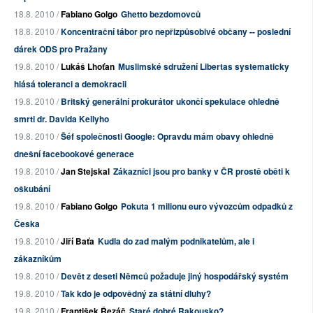
18.8. 2010 /
Fabiano Golgo
Ghetto bezdomovců
18.8. 2010 /
Koncentrační tábor pro nepřizpůsobivé občany -- poslední
dárek ODS pro Pražany
19.8. 2010 /
Lukáš Lhoťan
Muslimské sdružení Libertas systematicky
hlásá toleranci a demokracii
19.8. 2010 /
Britský generální prokurátor ukončí spekulace ohledně
smrti dr. Davida Kellyho
19.8. 2010 /
Šéf společnosti Google: Opravdu mám obavy ohledně
dnešní facebookové generace
19.8. 2010 /
Jan Stejskal
Zákazníci jsou pro banky v ČR prostě oběti k
oškubání
19.8. 2010 /
Fabiano Golgo
Pokuta 1 milionu euro vývozcům odpadků z
Česka
19.8. 2010 /
Jiří Baťa
Kudla do zad malým podnikatelům, ale i
zákazníkům
19.8. 2010 /
Devět z deseti Němců požaduje jiný hospodářský systém
19.8. 2010 /
Tak kdo je odpovědný za státní dluhy?
19.8. 2010 /
František Řezáč
Staré dobré Rakousko?