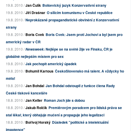
19.8. 2010 /
Jan Čulík
Bolševický jazyk Konzervativní strany
19.8. 2010 /
Jiří Drašnar
O sílícím komunismu v České republice
19.8. 2010 /
Neprokázané propagandistické obvinění z Konzervativní
strany
19.8. 2010 /
Boris Cvek
Boris Cvek: Jsem proti Jochovi a byl jsem pro
americký radar v ČR
19.8. 2010 /
: Nejlépe se na světě žije ve Finsku, ČR je
Newsweek
globálně nejlepším místem pro sex
19.8. 2010 /
Jak pochopit americký úpadek
19.8. 2010 /
Bohumil Kartous
ČeskoSlovensko má talent. A vždycky ho
mělo!
19.8. 2010 /
Jan Bohdal
Jan Bohdal odstoupil z funkce člena Rady
České tiskové kanceláře
18.8. 2010 /
Jan Keller
Roman Joch jde s dobou
18.8. 2010 /
Jakub Rolčík
Premiérovým poradcem pro lidská práva se
stal lékař, který obhajuje mučení a propaguje jeho legalizaci
18.8. 2010 /
Bořivoj Horský
Důsledek "politické a intelektuální
impotence"