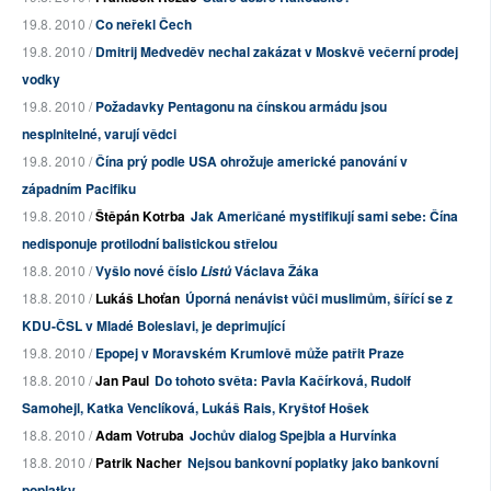
19.8. 2010 /
Co neřekl Čech
19.8. 2010 /
Dmitrij Medveděv nechal zakázat v Moskvě večerní prodej
vodky
19.8. 2010 /
Požadavky Pentagonu na čínskou armádu jsou
nesplnitelné, varují vědci
19.8. 2010 /
Čína prý podle USA ohrožuje americké panování v
západním Pacifiku
19.8. 2010 /
Štěpán Kotrba
Jak Američané mystifikují sami sebe: Čína
nedisponuje protilodní balistickou střelou
18.8. 2010 /
Vyšlo nové číslo
Václava Žáka
Listů
18.8. 2010 /
Lukáš Lhoťan
Úporná nenávist vůči muslimům, šířící se z
KDU-ČSL v Mladé Boleslavi, je deprimující
19.8. 2010 /
Epopej v Moravském Krumlově může patřit Praze
18.8. 2010 /
Jan Paul
Do tohoto světa: Pavla Kačírková, Rudolf
Samohejl, Katka Venclíková, Lukáš Rais, Kryštof Hošek
18.8. 2010 /
Adam Votruba
Jochův dialog Spejbla a Hurvínka
18.8. 2010 /
Patrik Nacher
Nejsou bankovní poplatky jako bankovní
poplatky