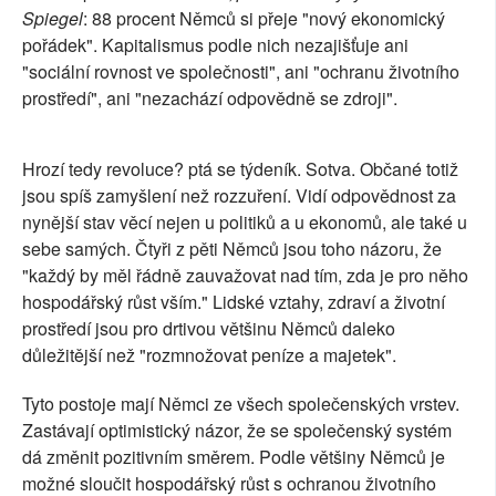
Spiegel
: 88 procent Němců si přeje "nový ekonomický
pořádek". Kapitalismus podle nich nezajišťuje ani
"sociální rovnost ve společnosti", ani "ochranu životního
prostředí", ani "nezachází odpovědně se zdroji".
Hrozí tedy revoluce? ptá se týdeník. Sotva. Občané totiž
jsou spíš zamyšlení než rozzuření. Vidí odpovědnost za
nynější stav věcí nejen u politiků a u ekonomů, ale také u
sebe samých. Čtyři z pěti Němců jsou toho názoru, že
"každý by měl řádně zauvažovat nad tím, zda je pro něho
hospodářský růst vším." Lidské vztahy, zdraví a životní
prostředí jsou pro drtivou většinu Němců daleko
důležitější než "rozmnožovat peníze a majetek".
Tyto postoje mají Němci ze všech společenských vrstev.
Zastávají optimistický názor, že se společenský systém
dá změnit pozitivním směrem. Podle většiny Němců je
možné sloučit hospodářský růst s ochranou životního