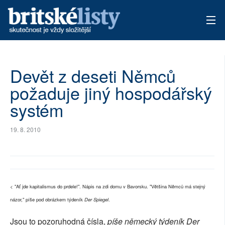
AKTUÁLNÍ VYDÁNÍ
Devět z deseti Němců
ARCHIV
požaduje jiný hospodářský
TÉMATA
systém
AUTOŘI
19. 8. 2010
PŘÍSPĚVKY NA PROVOZ
< "Ať jde kapitalismus do prdele!". Nápis na zdi domu v Bavorsku. "Většina Němců má stejný
názor," píše pod obrázkem týdeník
Der Spiegel
.
Jsou to pozoruhodná čísla,
píše německý týdeník Der