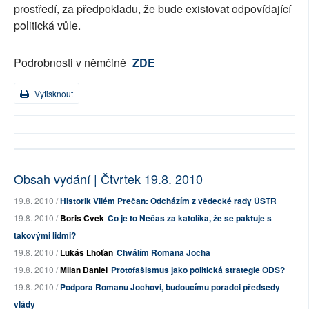
prostředí, za předpokladu, že bude existovat odpovídající
politická vůle.
Podrobnosti v němčině
ZDE
Vytisknout
Obsah vydání | Čtvrtek 19.8. 2010
19.8. 2010 /
Historik Vilém Prečan: Odcházím z vědecké rady ÚSTR
19.8. 2010 /
Boris Cvek
Co je to Nečas za katolíka, že se paktuje s
takovými lidmi?
19.8. 2010 /
Lukáš Lhoťan
Chválím Romana Jocha
19.8. 2010 /
Milan Daniel
Protofašismus jako politická strategie ODS?
19.8. 2010 /
Podpora Romanu Jochovi, budoucímu poradci předsedy
vlády