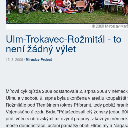
Ulm-Trokavec-Rožmitál - to
není žádný výlet
15. 8. 2008 /
Miroslav Prokeš
Mírová cyklojízda 2008 odstartovala 2. srpna 2008 v němec
Ulmu a v sobotu 9. srpna byla ukončena v areálu koupaliště 
Rožmitále pod Třemšínem (okres Příbram), tedy poblíž hrani
Vojenského újezdu Brdy. "Pětašedesátiletý ženský jedou 60
proti větru s obrovskými mírovými prapory, v každým němec
městě demonstrace, uctění památky obětí Hirošimy a Nagasa