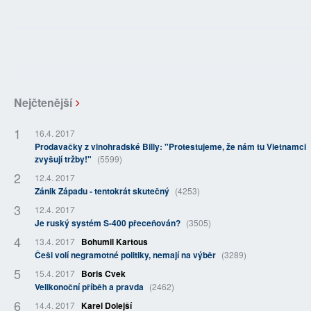
Nejčtenější
16.4. 2017
Prodavačky z vinohradské Billy: "Protestujeme, že nám tu Vietnamci
zvyšují tržby!"
(5599)
12.4. 2017
Zánik Západu - tentokrát skutečný
(4253)
12.4. 2017
Je ruský systém S-400 přeceňován?
(3505)
13.4. 2017
Bohumil Kartous
Češi volí negramotné politiky, nemají na výběr
(3289)
15.4. 2017
Boris Cvek
Velikonoční příběh a pravda
(2462)
14.4. 2017
Karel Dolejší