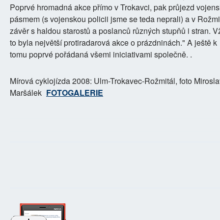
Poprvé hromadná akce přímo v Trokavci, pak průjezd vojen
pásmem (s vojenskou policii jsme se teda neprali) a v Rožmi
závěr s haldou starostů a poslanců různých stupňů i stran. V
to byla největší protiradarová akce o prázdninách." A ještě k
tomu poprvé pořádaná všemi iniciativami společně. .
Mírová cyklojízda 2008: Ulm-Trokavec-Rožmitál, foto Mirosla
Maršálek
FOTOGALERIE