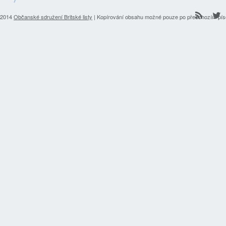
2014
Občanské sdružení Britské listy
| Kopírování obsahu možné pouze po předchozím pí