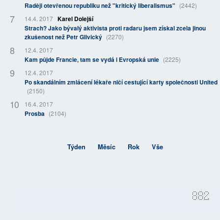
Raději otevřenou republiku než "kritický liberalismus"
(2442)
14.4. 2017
Karel Dolejší
Strach? Jako bývalý aktivista proti radaru jsem získal zcela jinou
zkušenost než Petr Glivický
(2270)
12.4. 2017
Kam půjde Francie, tam se vydá i Evropská unie
(2225)
12.4. 2017
Po skandálním zmlácení lékaře ničí cestující karty společnosti United
(2150)
16.4. 2017
Prosba
(2104)
Týden
Měsíc
Rok
Vše
882