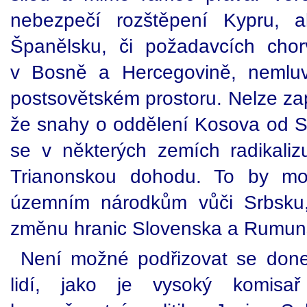
nebezpečí rozštěpení Kypru, 
Španělsku, či požadavcích cho
v Bosně a Hercegovině, nemlu
postsovětském prostoru. Nelze za
že snahy o oddělení Kosova od Srb
se v některých zemích radikalizu
Trianonskou dohodu. To by mo
územním národkům vůči Srbsku
změnu hranic Slovenska a Rumun
Není možné podřizovat se done
lidí, jako je vysoký komis