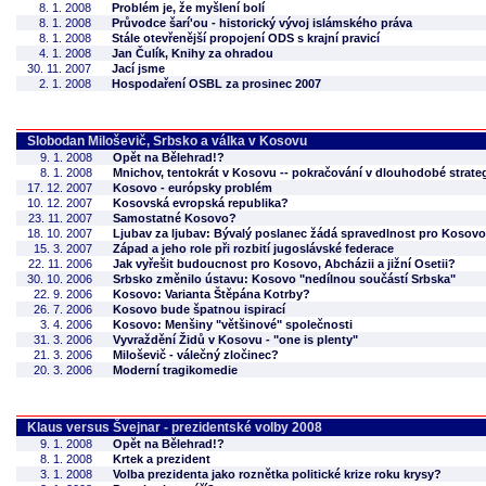
8. 1. 2008
Problém je, že myšlení bolí
8. 1. 2008
Průvodce šarí'ou - historický vývoj islámského práva
8. 1. 2008
Stále otevřenější propojení ODS s krajní pravicí
4. 1. 2008
Jan Čulík, Knihy za ohradou
30. 11. 2007
Jací jsme
2. 1. 2008
Hospodaření OSBL za prosinec 2007
Slobodan Miloševič, Srbsko a válka v Kosovu
9. 1. 2008
Opět na Bělehrad!?
8. 1. 2008
Mnichov, tentokrát v Kosovu -- pokračování v dlouhodobé strateg
17. 12. 2007
Kosovo - európsky problém
10. 12. 2007
Kosovská evropská republika?
23. 11. 2007
Samostatné Kosovo?
18. 10. 2007
Ljubav za ljubav: Bývalý poslanec žádá spravedlnost pro Kosovo
15. 3. 2007
Západ a jeho role při rozbití jugoslávské federace
22. 11. 2006
Jak vyřešit budoucnost pro Kosovo, Abcházii a jižní Osetii?
30. 10. 2006
Srbsko změnilo ústavu: Kosovo "nedílnou součástí Srbska"
22. 9. 2006
Kosovo: Varianta Štěpána Kotrby?
26. 7. 2006
Kosovo bude špatnou ispirací
3. 4. 2006
Kosovo: Menšiny "většinové" společnosti
31. 3. 2006
Vyvraždění Židů v Kosovu - "one is plenty"
21. 3. 2006
Miloševič - válečný zločinec?
20. 3. 2006
Moderní tragikomedie
Klaus versus Švejnar - prezidentské volby 2008
9. 1. 2008
Opět na Bělehrad!?
8. 1. 2008
Krtek a prezident
3. 1. 2008
Volba prezidenta jako roznětka politické krize roku krysy?