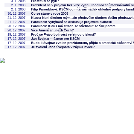
3. 1. 2008
Prostituti se pýří?
2. 1. 2008
Prezident se v projevu bez vize vyhnul hodnocení mezinárodní s
2. 1. 2008
Filip Paroubkovi: KSČM odmítá váš nátlak ohledně podpory kand
30. 12. 2007
Co se stane v roce 2008
21. 12. 2007
Klaus: Není úkolem mým, ale především úkolem Vaším představit 
21. 12. 2007
Paroubek: Vyhýbání se diskusi je projevem slabosti
20. 12. 2007
Paroubek: Klaus má strach se střetnout se Švejnarem
20. 12. 2007
Více Američan, nežli Čech?
19. 12. 2007
Proč se
Právo
bojí vést veřejnou diskusi?
17. 12. 2007
Jan Švejnar -- šance pro KSČM
17. 12. 2007
Bude-li Švejnar zvolen prezidentem, přijde o americké občanství
17. 12. 2007
Je zvolení Jana Švejnara v zájmu levice?