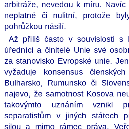
arbitráže, nevedou k míru. Navíc
neplatné či nulitní, protože b
pohrůžkou násilí.
Až příliš často v souvislosti s
úředníci a činitelé Unie své osob
za stanovisko Evropské unie. Jenž
vyžaduje konsensus členských 
Bulharsko, Rumunsko či Slovens
najevo, že samotnost Kosova neu
takovýmto uznáním vznikl p
separatistům v jiných státech 
silou a mimo rámec práva. Veře