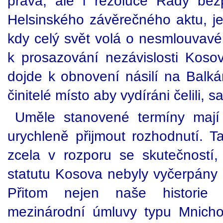
práva, ale i rezoluce Rady be
Helsinského závěrečného aktu, je
kdy celý svět volá o nesmlouvavém
k prosazování nezávislosti Koso
dojde k obnovení násilí na Balká
činitelé místo aby vydíráni čelili, s
Uměle stanovené termíny mají 
urychleně přijmout rozhodnutí. Ta
zcela v rozporu se skutečností
statutu Kosova nebyly vyčerpány 
Přitom nejen naše historie
mezinárodní úmluvy typu Mnich