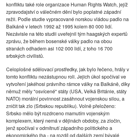
konfliktu také role organizace Human Rights Watch, jejíž
zpravodajství o válečném dění bylo poplatné západní
režii. Podle studie vypracované norskou vládou padlo na
Balkáně v letech 1992 až 1995 kolem 80 000 lidí.
Nezávisle na této studii uveřejnil tým haagských expertů
zprávu, že během bosenské války padlo na obou
stranách odhadem asi 102 000 lidí, z toho 16 700
srbských civilistů.
Celoplošné sdělovací prostředky, jak bylo řečeno, hrály v
tomto konfliktu nezástupnou roli. Jejich úkol spočíval ve
vytvoření jakéhosi právního rámce války na Balkáně, díky
němuž měly "osvícené" státy (USA, Velká Británie, státy
NATO) morální povinnost zasáhnout vojenskou silou, a
zničit tak zlo (Srbskou republiku). Volně přeloženo:
Srbsko mělo být rozdrceno mamutím vojenským
komplexem, který nemá v dějinách obdoby, za zločin,
jenž spočíval v odmítnutí západního politického a
ekonomického jha - na rozdíl od dalších zemí bývalé