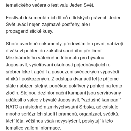
tematického večera o festivalu Jeden Svět.
Festival dokumentárních filmů o lidských právech Jeden
Svět uvádí nejen zajímavé postřehy, ale i
propagandistické kusy.
Shora uvedené dokumenty, především ten první, nabízejí
divákovi pohled do zákulisí soudního přelíčení
Mezinárodního válečného tribunálu pro bývalou
Jugoslávii, vyšetřování okolností pojednávajících o
srebrenické tragédii a posouzení svědeckých výpovědí
viníků i poškozených. Z odstupu dvanácti let je příjemci
stále nabízen stejný, poněkud pokřivený pohled na tento
zločin. Stejnou dezinformační kampaní jsou servírovány
události o válce v bývalé Jugoslávii, "vzdušné kampani"
NATO a následném zmrtvýchvstání Srbska, ač existuje
mnoho seriózních studií i pramenů, organizací, svědků,
kteří léta, většinou však nevyslyšeni, poskytují k této
tematice validní informace.