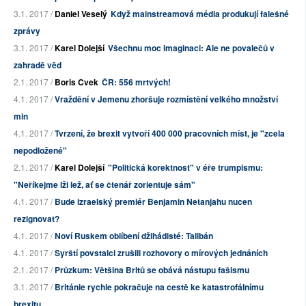
3.1. 2017 /
Daniel Veselý
Když mainstreamová média produkují falešné
zprávy
3.1. 2017 /
Karel Dolejší
Všechnu moc imaginaci: Ale ne povalečů v
zahradě věd
2.1. 2017 /
Boris Cvek
ČR: 556 mrtvých!
4.1. 2017 /
Vraždění v Jemenu zhoršuje rozmístění velkého množství
min
4.1. 2017 /
Tvrzení, že brexit vytvoří 400 000 pracovních míst, je "zcela
nepodložené"
2.1. 2017 /
Karel Dolejší
"Politická korektnost" v éře trumpismu:
"Neříkejme lži lež, ať se čtenář zorientuje sám"
4.1. 2017 /
Bude izraelský premiér Benjamin Netanjahu nucen
rezignovat?
4.1. 2017 /
Noví Ruskem oblíbení džihádisté: Talibán
4.1. 2017 /
Syrští povstalci zrušili rozhovory o mírových jednáních
2.1. 2017 /
Průzkum: Většina Britů se obává nástupu fašismu
3.1. 2017 /
Británie rychle pokračuje na cestě ke katastrofálnímu
brexitu