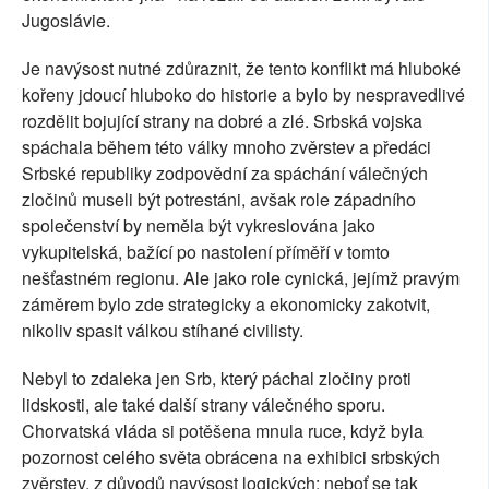
Jugoslávie.
Je navýsost nutné zdůraznit, že tento konflikt má hluboké
kořeny jdoucí hluboko do historie a bylo by nespravedlivé
rozdělit bojující strany na dobré a zlé. Srbská vojska
spáchala během této války mnoho zvěrstev a předáci
Srbské republiky zodpovědní za spáchání válečných
zločinů museli být potrestáni, avšak role západního
společenství by neměla být vykreslována jako
vykupitelská, bažící po nastolení příměří v tomto
nešťastném regionu. Ale jako role cynická, jejímž pravým
záměrem bylo zde strategicky a ekonomicky zakotvit,
nikoliv spasit válkou stíhané civilisty.
Nebyl to zdaleka jen Srb, který páchal zločiny proti
lidskosti, ale také další strany válečného sporu.
Chorvatská vláda si potěšena mnula ruce, když byla
pozornost celého světa obrácena na exhibici srbských
zvěrstev, z důvodů navýsost logických; neboť se tak