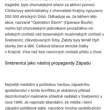
tragédie, bylo chorvatskými silami za aktivní pomoci
Clintonovy administrativy z chorvatské Krajiny vypuzeno
250 000 etnických Srbů. Odhaduje se, že během této
akce, nazvané "Operation Storm" (Operace Bouře),
mohlo být chorvatskými jednotkami povražděno víc
srbských civilistů než bosenských muslimských civilistů v
Srebrenici, zlikvidovaných Srby. Zabity byly téměř čtyři
stovky žen a dětí. Celková bilance etnické čistky
v Krajině: Více než tisíc nevinných civilistů přišlo o život.
Srebrenica jako nástroj propagandy Západu
Největší mediální a politickou hanbou západního
společenství v tomto konfliktu je ukázkový příklad
dezinformační mašinérie ohledně neštěstí v Srebrenici v
roce 1995. Je naprosto skandální, že média i čelní
západní politikové stále, navzdory mnoha usvědčujícím