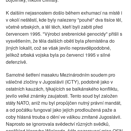
K dalším nejasnostem došlo během exhumací na místě i
v okolí neštěstí, kde byly nalezeny "pouhé" dva tisíce těl,
včetně srbských, a těl těch, kteří byli zabiti před
červencem 1995. "Výrobci srebrenické genocidy" přišli s
vysvětlením, že těla dalších obětí byla přemístěna do
jiných lokalit, což se však jevilo nepravděpodobné,
jelikož srbská vojska byla po červenci 1995 v silné
defenzívě.
Samotné šetření masakru Mezinárodním soudem pro
válečné zločiny v Jugoslávii (ICTY), podobně jako v
ostatních kauzách, týkajících se balkánského konfliktu,
jevilo velké známky zaujatosti. Tento soud byl založen
státy NATO, aniž mu byl propůjčen nutný právní mandát,
a od počátku fungoval jako jejich prodloužená paže a
coby hlásná trouba o dění ve válkou zmítané Jugoslávii.
Naprosto se ignorovala svědectví různých svědků,
například Henryho Wielanda, šéfa pozorovací mise OSN,