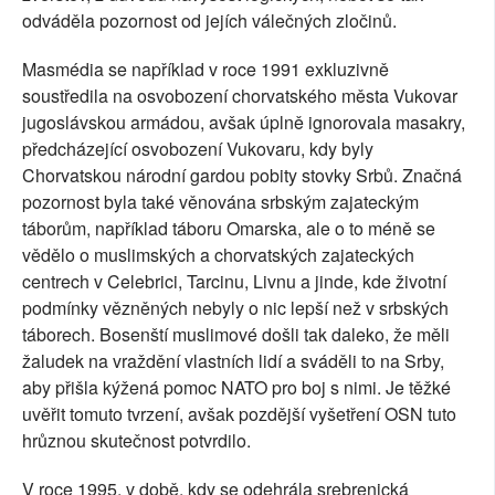
odváděla pozornost od jejích válečných zločinů.
Masmédia se například v roce 1991 exkluzivně
soustředila na osvobození chorvatského města Vukovar
jugoslávskou armádou, avšak úplně ignorovala masakry,
předcházející osvobození Vukovaru, kdy byly
Chorvatskou národní gardou pobity stovky Srbů. Značná
pozornost byla také věnována srbským zajateckým
táborům, například táboru Omarska, ale o to méně se
vědělo o muslimských a chorvatských zajateckých
centrech v Celebrici, Tarcinu, Livnu a jinde, kde životní
podmínky vězněných nebyly o nic lepší než v srbských
táborech. Bosenští muslimové došli tak daleko, že měli
žaludek na vraždění vlastních lidí a sváděli to na Srby,
aby přišla kýžená pomoc NATO pro boj s nimi. Je těžké
uvěřit tomuto tvrzení, avšak pozdější vyšetření OSN tuto
hrůznou skutečnost potvrdilo.
V roce 1995, v době, kdy se odehrála srebrenická