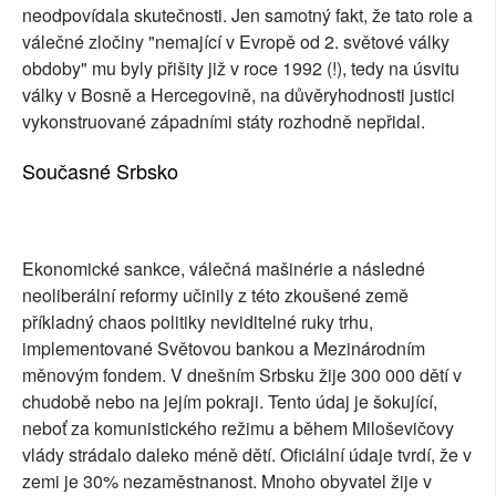
neodpovídala skutečnosti. Jen samotný fakt, že tato role a
válečné zločiny "nemající v Evropě od 2. světové války
obdoby" mu byly přišity již v roce 1992 (!), tedy na úsvitu
války v Bosně a Hercegovině, na důvěryhodnosti justici
vykonstruované západními státy rozhodně nepřidal.
Současné Srbsko
Ekonomické sankce, válečná mašinérie a následné
neoliberální reformy učinily z této zkoušené země
příkladný chaos politiky neviditelné ruky trhu,
implementované Světovou bankou a Mezinárodním
měnovým fondem. V dnešním Srbsku žije 300 000 dětí v
chudobě nebo na jejím pokraji. Tento údaj je šokující,
neboť za komunistického režimu a během Miloševičovy
vlády strádalo daleko méně dětí. Oficiální údaje tvrdí, že v
zemi je 30% nezaměstnanost. Mnoho obyvatel žije v