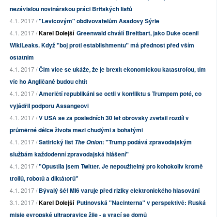
nezávislou novinářskou práci Britských listů
4.1. 2017 /
"Levicovým" obdivovatelům Asadovy Sýrie
4.1. 2017 /
Karel Dolejší
Greenwald chválí Breitbart, jako Duke ocenil
WikiLeaks. Když "boj proti establishmentu" má přednost před vším
ostatním
4.1. 2017 /
Čím více se ukáže, že je brexit ekonomickou katastrofou, tím
víc ho Angličané budou chtít
4.1. 2017 /
Američtí republikáni se octli v konfliktu s Trumpem poté, co
vyjádřil podporu Assangeovi
4.1. 2017 /
V USA se za posledních 30 let obrovsky zvětšil rozdíl v
průměrné délce života mezi chudými a bohatými
4.1. 2017 /
Satirický list
: "Trump podává zpravodajským
The Onion
službám každodenní zpravodajská hlášení"
4.1. 2017 /
"Opustila jsem Twitter. Je nepoužitelný pro kohokoliv kromě
trollů, robotů a diktátorů"
4.1. 2017 /
Bývalý šéf MI6 varuje před riziky elektronického hlasování
3.1. 2017 /
Karel Dolejší
Putinovská "Nacinterna" v perspektivě: Ruská
misie evropské ultrapravice žije - a vrací se domů