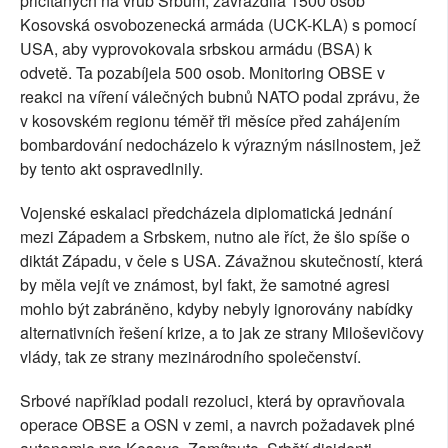
přičítaných na vrub Srbům, zavraždila 1500 osob
Kosovská osvobozenecká armáda (UCK-KLA) s pomocí
USA, aby vyprovokovala srbskou armádu (BSA) k
odvetě. Ta pozabíjela 500 osob. Monitoring OBSE v
reakci na víření válečných bubnů NATO podal zprávu, že
v kosovském regionu téměř tři měsíce před zahájením
bombardování nedocházelo k výrazným násilnostem, jež
by tento akt ospravedlnily.
Vojenské eskalaci předcházela diplomatická jednání
mezi Západem a Srbskem, nutno ale říct, že šlo spíše o
diktát Západu, v čele s USA. Závažnou skutečností, která
by měla vejít ve známost, byl fakt, že samotné agresi
mohlo být zabráněno, kdyby nebyly ignorovány nabídky
alternativních řešení krize, a to jak ze strany Miloševičovy
vlády, tak ze strany mezinárodního společenství.
Srbové například podali rezoluci, která by opravňovala
operace OBSE a OSN v zemi, a navrch požadavek plné