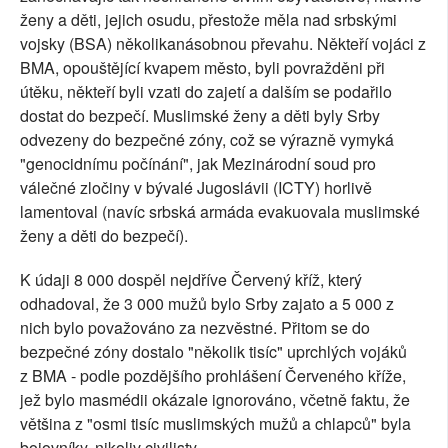
ženy a děti, jejich osudu, přestože měla nad srbskými
vojsky (BSA) několikanásobnou převahu. Někteří vojáci z
BMA, opouštějící kvapem město, byli povražděni při
útěku, někteří byli vzati do zajetí a dalším se podařilo
dostat do bezpečí. Muslimské ženy a děti byly Srby
odvezeny do bezpečné zóny, což se výrazně vymyká
"genocidnímu počínání", jak Mezinárodní soud pro
válečné zločiny v bývalé Jugoslávii (ICTY) horlivě
lamentoval (navíc srbská armáda evakuovala muslimské
ženy a děti do bezpečí).
K údaji 8 000 dospěl nejdříve Červený kříž, který
odhadoval, že 3 000 mužů bylo Srby zajato a 5 000 z
nich bylo považováno za nezvěstné. Přitom se do
bezpečné zóny dostalo "několik tisíc" uprchlých vojáků
z BMA - podle pozdějšího prohlášení Červeného kříže,
jež bylo masmédii okázale ignorováno, včetně faktu, že
většina z "osmi tisíc muslimských mužů a chlapců" byla
bojovníky, nikoliv civilisty.