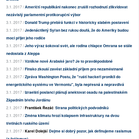
3.1. 2017 /
Američtí republikáni nakonec zrušili rozhodnutí zlikvidovat
nezávislý parlamentní protikorupční výbor
3.1. 2017 /
Donald Trump přebírá funkci v historicky slabém postavení
3.1. 2017 /
Jedenáctiletý Syřan bez rukou doufá, že do Ameriky budou
moci přijet jeho rodiče
3.1. 2017 /
Jeho výraz šokoval svět, ale rodina chlapce Omrana se stále
nedostala z Aleppa
3.1. 2017 /
Vznikne nové Arabské jaro? Je to pravděpodobné
3.1. 2017 /
Finsko zkouší zavést základní příjem pro nezaměstnané
2.1. 2017 /
Zpráva Washington Postu, že "ruští hackeři pronikli do
energetického systému ve Vermontu", byla nepřesná a nepravdivá
3.1. 2017 /
Izraelští poslanci plánují anektovat osadu na palestinském
Západním břehu Jordánu
2.1. 2017 /
František Řezáč
Strana politických podvodníků
2.1. 2017 /
Změna klimatu hrozí kolapsem infrastruktury na dvou
třetinách ruského území
2.1. 2017 /
Karel Dolejší
Dejme si dobrý pozor, jak definujeme rasismus
(a fašismus)