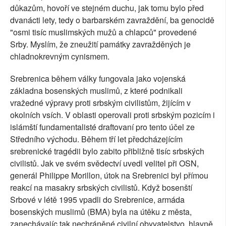
důkazům, hovoří ve stejném duchu, jak tomu bylo před
dvanácti lety, tedy o barbarském zavraždění, ba genocidě
"osmi tisíc muslimských mužů a chlapců" provedené
Srby. Myslím, že zneužití památky zavražděných je
chladnokrevným cynismem.
Srebrenica během války fungovala jako vojenská
základna bosenských muslimů, z které podnikali
vražedné výpravy proti srbským civilistům, žijícím v
okolních vsích. V oblasti operovali proti srbským pozicím i
islámští fundamentalisté draftovaní pro tento účel ze
Středního východu. Během tří let předcházejícím
srebrenické tragédii bylo zabito přibližně tisíc srbských
civilistů. Jak ve svém svědectví uvedl velitel při OSN,
generál Philippe Morillon, útok na Srebrenici byl přímou
reakcí na masakry srbských civilistů. Když bosenští
Srbové v létě 1995 vpadli do Srebrenice, armáda
bosenských muslimů (BMA) byla na útěku z města,
zanechávajíc tak nechráněné civilní obyvatelstvo, hlavně