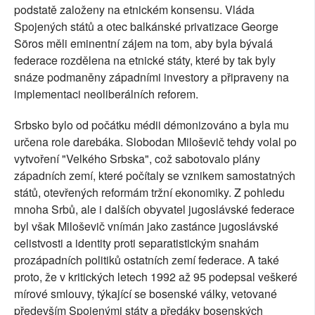
podstatě založeny na etnickém konsensu. Vláda
Spojených států a otec balkánské privatizace George
Söros měli eminentní zájem na tom, aby byla bývalá
federace rozdělena na etnické státy, které by tak byly
snáze podmaněny západními investory a připraveny na
implementaci neoliberálních reforem.
Srbsko bylo od počátku médii démonizováno a byla mu
určena role darebáka. Slobodan Miloševič tehdy volal po
vytvoření "Velkého Srbska", což sabotovalo plány
západních zemí, které počítaly se vznikem samostatných
států, otevřených reformám tržní ekonomiky. Z pohledu
mnoha Srbů, ale i dalších obyvatel jugoslávské federace
byl však Miloševič vnímán jako zastánce jugoslávské
celistvosti a identity proti separatistickým snahám
prozápadních politiků ostatních zemí federace. A také
proto, že v kritických letech 1992 až 95 podepsal veškeré
mírové smlouvy, týkající se bosenské války, vetované
především Spojenými státy a předáky bosenských