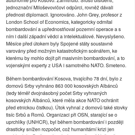
autonomie pro Kosovo. Zamítnuto. Srbští disidenti,
jednoznační Miloševovičovi
odpůrci, rovněž dávali
přednost diplomacii. Ignorováno. John Grey, profesor z
London School of Economics, kategoricky odmítal
bombardování a upřednostňoval pozemní operace a s
ním i další západní vědci a intelektuálové. Nevyslyšeno.
Měsíce před útokem byly Spojené státy soustavně
varovány před možným katastrofickým scénářem, ke
kterému by mohlo dojít při masivním bombardování, a to
vojenskými experty z USA i samotného NATO. Smeteno.
Během bombardování Kosova, trvajícího 78 dní, bylo z
domovů Srby vyhnáno 863 000 kosovských Albánců
(tedy téměř dvojnásobný počet Srby vyhnaných
kosovských Albánců, které měla akce NATO ochránit
před etnickou čistkou). Útok vyhnal z domovů také stovky
tisíc Srbů a Romů. Organizaci při OSN, starající se o
uprchlíky (UNHCR), byl během bombardování i později
drasticky snížen rozpočet, což humanitární krizi jen