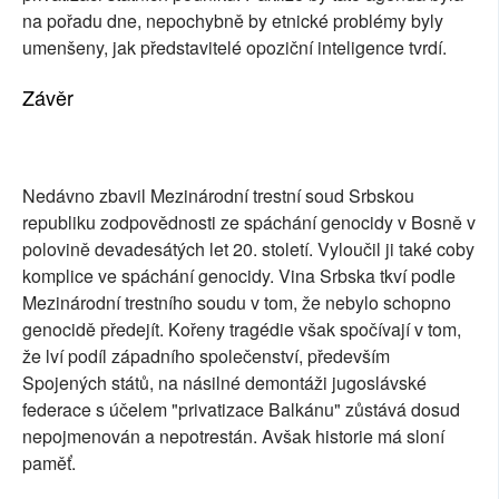
na pořadu dne, nepochybně by etnické problémy byly
umenšeny, jak představitelé opoziční inteligence tvrdí.
Závěr
Nedávno zbavil Mezinárodní trestní soud Srbskou
republiku zodpovědnosti ze spáchání genocidy v Bosně v
polovině devadesátých let 20. století. Vyloučil ji také coby
komplice ve spáchání genocidy. Vina Srbska tkví podle
Mezinárodní trestního soudu v tom, že nebylo schopno
genocidě předejít. Kořeny tragédie však spočívají v tom,
že lví podíl západního společenství, především
Spojených států, na násilné demontáži jugoslávské
federace s účelem "privatizace Balkánu" zůstává dosud
nepojmenován a nepotrestán. Avšak historie má sloní
paměť.