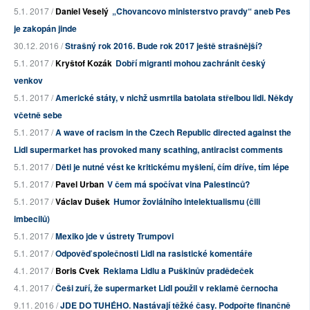
5.1. 2017 /
Daniel Veselý
„Chovancovo ministerstvo pravdy“ aneb Pes
je zakopán jinde
30.12. 2016 /
Strašný rok 2016. Bude rok 2017 ještě strašnější?
5.1. 2017 /
Kryštof Kozák
Dobří migranti mohou zachránit český
venkov
5.1. 2017 /
Americké státy, v nichž usmrtila batolata střelbou lidi. Někdy
včetně sebe
5.1. 2017 /
A wave of racism in the Czech Republic directed against the
Lidl supermarket has provoked many scathing, antiracist comments
5.1. 2017 /
Děti je nutné vést ke kritickému myšlení, čím dříve, tím lépe
5.1. 2017 /
Pavel Urban
V čem má spočívat vina Palestinců?
5.1. 2017 /
Václav Dušek
Humor žoviálního intelektualismu (čili
imbecilů)
5.1. 2017 /
Mexiko jde v ústrety Trumpovi
5.1. 2017 /
Odpověď společnosti Lidl na rasistické komentáře
4.1. 2017 /
Boris Cvek
Reklama Lidlu a Puškinův pradědeček
4.1. 2017 /
Češi zuří, že supermarket Lidl použil v reklamě černocha
9.11. 2016 /
JDE DO TUHÉHO. Nastávají těžké časy. Podpořte finančně