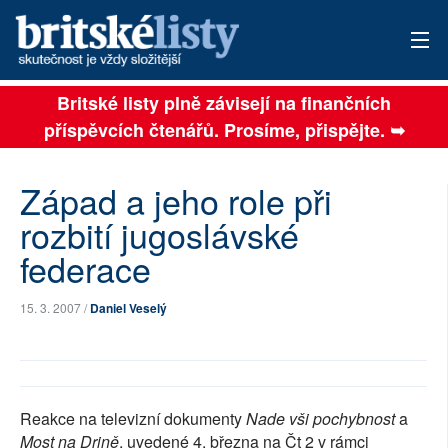
Britské listy plně závisejí na finančních
AKTUÁLNÍ VYDÁNÍ
příspěvcích čtenářů. Prosíme, přispějte. ➥
ARCHIV
Západ a jeho role při
TÉMATA
rozbití jugoslávské
AUTOŘI
federace
PŘÍSPĚVKY NA PROVOZ
15. 3. 2007 /
Daniel Veselý
SOCIÁLNÍ SÍTĚ
PLNÁ VERZE STRÁNEK
Reakce na televizní dokumenty
Nade vši pochybnost
a
Most na Drině
, uvedené 4. března na Čt 2 v rámci