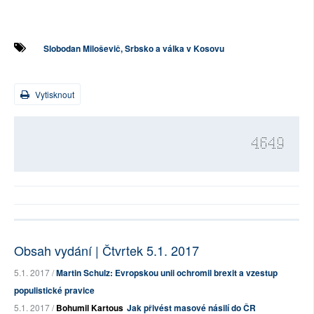
Slobodan Miloševič, Srbsko a válka v Kosovu
Vytisknout
4649
Obsah vydání | Čtvrtek 5.1. 2017
5.1. 2017 /
Martin Schulz: Evropskou unii ochromil brexit a vzestup
populistické pravice
5.1. 2017 /
Bohumil Kartous
Jak přivést masové násilí do ČR