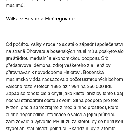
muslimů.
Válka v Bosně a Hercegovině
Od počátku války v roce 1992 stálo západní společenství
na straně Chorvatů a bosenských muslimů a poskytovalo
jim štědrou mediální a ekonomickou podporu. Srb
představoval démona, zdroj veškerého zla, jenž byl
přirovnáván k novodobému Hitlerovi. Bosenská
muslimská vláda nadsazovala počet usmrcených během
válečné řeže v letech 1992 až 1994 na 250 000 lidí.
Západ se tohoto čísla chytil jako klíště, aniž by tento údaj
nechal standardní cestou ověřit. Silná podpora pro toto
tvrzení přišla samozřejmě z mediálního prostředí, které
cíleně nepohodlné informace o válce a jejím průběhu
zamlžovalo a vytvořilo PR iluzi, za kterou by se nemuseli
stydět ani stalinističtí politruci. Skandální byla v tomto