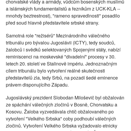
chorvatské vlády a armády, vůdcům bosenských muslimů
a islámských fundamentalistů a řezníkům z UCK-KLA --
mnohdy beztrestnost), "rameno spravedlnosti" posadilo
před soud hlavně představitele srbské strany.
Samotná role "režisérů" Mezinárodního válečného
tribunálu pro bývalou Jugoslávii (ICTY), tedy soudců,
žalobců i svědků selektovaných Spojenými státy, nabízí
reminiscenci na moskevské "divadelní" procesy v 30.
letech 20. století ve Stalinově impériu. Jednoznačným
cílem tribunálu bylo vytvoření reálné skutečnosti
představitelů zla, tedy Srbů, na pozadí šedé eminence
právem disponujícího Západu.
Jugoslávský prezident Slobodan Miloševič byl obžalován
ze spáchání válečných zločinů v Bosně, Chorvatsku a
Kosovu. Žaloba vyzvedávala chtíč obžalovaného po
vytvoření "Velkého Srbska" coby podhoubí válečných
zločinů. Vytvoření Velkého Srbska vyžadovalo etnicky