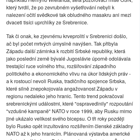
který tvrdil, že po zevrubném vyšetřování nebyli k
nalezení očití svědkové tak obludného masakru ani mezi
dvaceti tisíci uprchlíky ze Srebrenice.
Tak či onak, ke zjevnému krveprolití v Srebrenici došlo,
ač byl počet mrtvých úmyslně navýšen. Tak přibyla
Západu další záminka k rozbití Srbské republiky, která
jako poslední země bývalé Jugoslávie úporně odolávala
trestající ruce volného trhu, rozšiřování západního
politického a ekonomického vlivu na úkor lidských práv -
a k rostoucí nevoli Ruska, tradičního spojence Srbska,
které silně znepokojovala angažovanost Západu v
regionu nedaleko jeho hranic. Tento trend pokračoval
srebrenickými událostmi, které "ospravedlnily" rozpoutání
"vzdušné kampaně" NATO v roce 1999, aby Rusku mimo
jiné ukázalo velikost svého bicepsu. O tři roky později
bylo Rusko opět inzultováno rozšířením členské základny
NATO až k jeho hranicím. Plánovaná výstavba americké