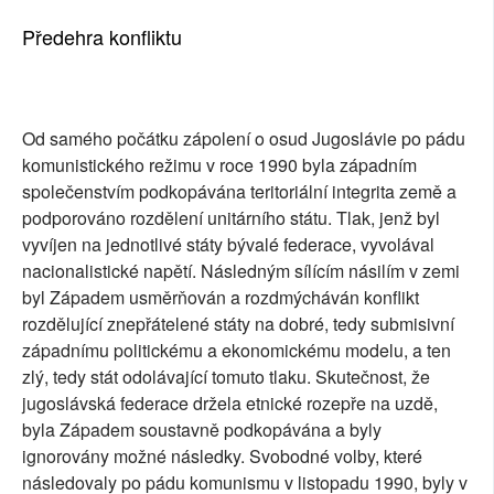
Předehra konfliktu
Od samého počátku zápolení o osud Jugoslávie po pádu
komunistického režimu v roce 1990 byla západním
společenstvím podkopávána teritoriální integrita země a
podporováno rozdělení unitárního státu. Tlak, jenž byl
vyvíjen na jednotlivé státy bývalé federace, vyvolával
nacionalistické napětí. Následným sílícím násilím v zemi
byl Západem usměrňován a rozdmýcháván konflikt
rozdělující znepřátelené státy na dobré, tedy submisivní
západnímu politickému a ekonomickému modelu, a ten
zlý, tedy stát odolávající tomuto tlaku. Skutečnost, že
jugoslávská federace držela etnické rozepře na uzdě,
byla Západem soustavně podkopávána a byly
ignorovány možné následky. Svobodné volby, které
následovaly po pádu komunismu v listopadu 1990, byly v