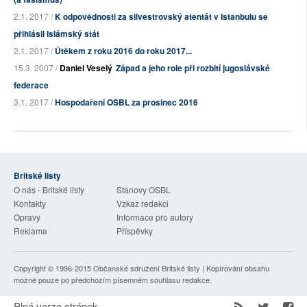
2.1. 2017 /
K odpovědnosti za silvestrovský atentát v Istanbulu se
přihlásil Islámský stát
2.1. 2017 /
Útěkem z roku 2016 do roku 2017...
15.3. 2007 /
Daniel Veselý
Západ a jeho role při rozbití jugoslávské
federace
3.1. 2017 /
Hospodaření OSBL za prosinec 2016
Britské listy
O nás - Britské listy
Stanovy OSBL
Kontakty
Vzkaz redakci
Opravy
Informace pro autory
Reklama
Příspěvky
Copyright © 1996-2015
Občanské sdružení Britské listy
| Kopírování obsahu
možné pouze po předchozím písemném souhlasu redakce.
Plná verze stránek