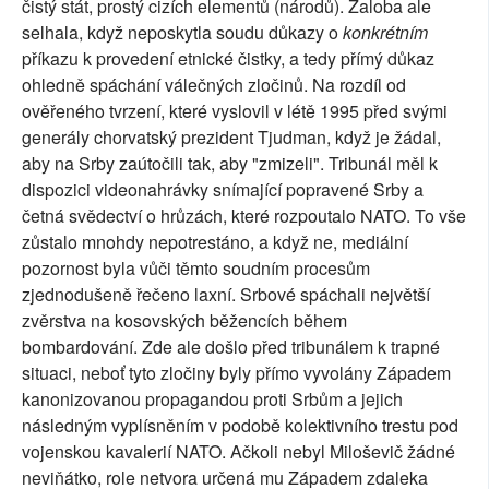
čistý stát, prostý cizích elementů (národů). Žaloba ale
selhala, když neposkytla soudu důkazy o
konkrétním
příkazu k provedení etnické čistky, a tedy přímý důkaz
ohledně spáchání válečných zločinů. Na rozdíl od
ověřeného tvrzení, které vyslovil v létě 1995 před svými
generály chorvatský prezident Tjudman, když je žádal,
aby na Srby zaútočili tak, aby "zmizeli". Tribunál měl k
dispozici videonahrávky snímající popravené Srby a
četná svědectví o hrůzách, které rozpoutalo NATO. To vše
zůstalo mnohdy nepotrestáno, a když ne, mediální
pozornost byla vůči těmto soudním procesům
zjednodušeně řečeno laxní. Srbové spáchali největší
zvěrstva na kosovských běžencích během
bombardování. Zde ale došlo před tribunálem k trapné
situaci, neboť tyto zločiny byly přímo vyvolány Západem
kanonizovanou propagandou proti Srbům a jejich
následným vyplísněním v podobě kolektivního trestu pod
vojenskou kavalerií NATO. Ačkoli nebyl Miloševič žádné
neviňátko, role netvora určená mu Západem zdaleka