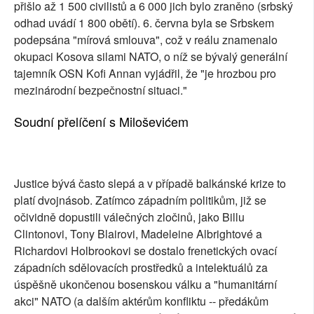
přišlo až 1 500 civilistů a 6 000 jich bylo zraněno (srbský
odhad uvádí 1 800 obětí). 6. června byla se Srbskem
podepsána "mírová smlouva", což v reálu znamenalo
okupaci Kosova silami NATO, o níž se bývalý generální
tajemník OSN Kofi Annan vyjádřil, že "je hrozbou pro
mezinárodní bezpečnostní situaci."
Soudní přelíčení s Miloševićem
Justice bývá často slepá a v případě balkánské krize to
platí dvojnásob. Zatímco západním politikům, již se
očividně dopustili válečných zločinů, jako Billu
Clintonovi, Tony Blairovi, Madeleine Albrightové a
Richardovi Holbrookovi se dostalo frenetických ovací
západních sdělovacích prostředků a intelektuálů za
úspěšně ukončenou bosenskou válku a "humanitární
akci" NATO (a dalším aktérům konfliktu -- předákům