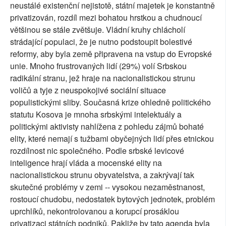
neustálé existenční nejistotě, státní majetek je konstantně
privatizován, rozdíl mezi bohatou hrstkou a chudnoucí
většinou se stále zvětšuje. Vládní kruhy chlácholí
strádající populaci, že je nutno podstoupit bolestivé
reformy, aby byla země připravena na vstup do Evropské
unie. Mnoho frustrovaných lidí (29%) volí Srbskou
radikální stranu, jež hraje na nacionalistickou strunu
voličů a tyje z neuspokojivé sociální situace
populistickými sliby. Současná krize ohledně politického
statutu Kosova je mnoha srbskými intelektuály a
politickými aktivisty nahlížena z pohledu zájmů bohaté
elity, které nemají s tužbami obyčejných lidí přes etnickou
rozdílnost nic společného. Podle srbské levicové
inteligence hrají vláda a mocenské elity na
nacionalistickou strunu obyvatelstva, a zakrývají tak
skutečné problémy v zemi -- vysokou nezaměstnanost,
rostoucí chudobu, nedostatek bytových jednotek, problém
uprchlíků, nekontrolovanou a korupcí prosáklou
privatizaci státních podniků. Pakliže by tato agenda byla