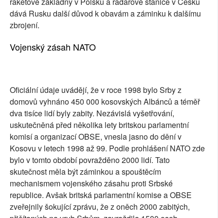
raketové základny v Polsku a radarové stanice v Česku
dává Rusku další důvod k obavám a záminku k dalšímu
zbrojení.
Vojenský zásah NATO
Oficiální údaje uvádějí, že v roce 1998 bylo Srby z
domovů vyhnáno 450 000 kosovských Albánců a téměř
dva tisíce lidí byly zabity. Nezávislá vyšetřování,
uskutečněná před několika lety britskou parlamentní
komisí a organizací OBSE, vnesla jasno do dění v
Kosovu v letech 1998 až 99. Podle prohlášení NATO zde
bylo v tomto období povražděno 2000 lidí. Tato
skutečnost měla být záminkou a spouštěcím
mechanismem vojenského zásahu proti Srbské
republice. Avšak britská parlamentní komise a OBSE
zveřejnily šokující zprávu, že z oněch 2000 zabitých,