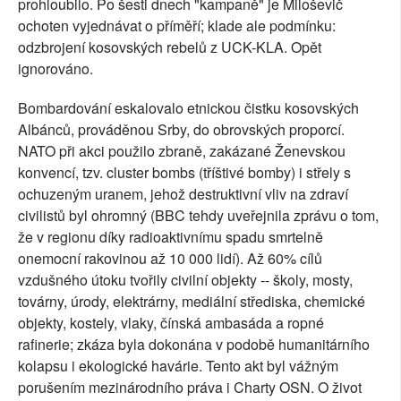
prohloubilo. Po šesti dnech "kampaně" je Miloševič
ochoten vyjednávat o příměří; klade ale podmínku:
odzbrojení kosovských rebelů z UCK-KLA. Opět
ignorováno.
Bombardování eskalovalo etnickou čistku kosovských
Albánců, prováděnou Srby, do obrovských proporcí.
NATO při akci použilo zbraně, zakázané Ženevskou
konvencí, tzv. cluster bombs (tříštivé bomby) i střely s
ochuzeným uranem, jehož destruktivní vliv na zdraví
civilistů byl ohromný (BBC tehdy uveřejnila zprávu o tom,
že v regionu díky radioaktivnímu spadu smrtelně
onemocní rakovinou až 10 000 lidí). Až 60% cílů
vzdušného útoku tvořily civilní objekty -- školy, mosty,
továrny, úrody, elektrárny, mediální střediska, chemické
objekty, kostely, vlaky, čínská ambasáda a ropné
rafinerie; zkáza byla dokonána v podobě humanitárního
kolapsu i ekologické havárie. Tento akt byl vážným
porušením mezinárodního práva i Charty OSN. O život