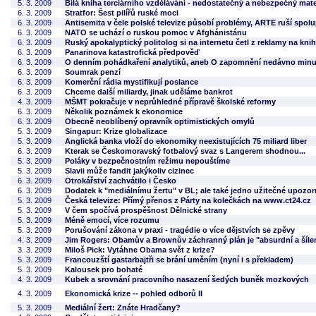
5. 3. 2009
Bílá kniha terciárního vzdělávání - nedostatečný a nebezpečný mater
6. 3. 2009
Stratfor: Šest pilířů ruské moci
6. 3. 2009
Antisemita v čele polské televize působí problémy, ARTE ruší spolu
6. 3. 2009
NATO se uchází o ruskou pomoc v Afghánistánu
6. 3. 2009
Ruský apokalyptický politolog si na internetu četl z reklamy na kni
6. 3. 2009
Panarinova katastrofická předpověď
6. 3. 2009
O denním pohádkaření analytiků, aneb O zapomnění nedávno min
6. 3. 2009
Soumrak penzí
6. 3. 2009
Komerční rádia mystifikují poslance
6. 3. 2009
Chceme další miliardy, jinak uděláme bankrot
4. 3. 2009
MŠMT pokračuje v neprůhledné přípravě školské reformy
6. 3. 2009
Několik poznámek k ekonomice
6. 3. 2009
Obecně neoblíbený opravník optimistických omylů
5. 3. 2009
Singapur: Krize globalizace
5. 3. 2009
Anglická banka vloží do ekonomiky neexistujících 75 miliard liber
6. 3. 2009
Kterak se Českomoravský fotbalový svaz s Langerem shodnou...
5. 3. 2009
Poláky v bezpečnostním režimu nepouštíme
5. 3. 2009
Slavii může fandit jakýkoliv cizinec
6. 3. 2009
Otrokářství zachvátilo i Česko
6. 3. 2009
Dodatek k "mediálnímu žertu" v BL; ale také jedno užitečné upozor
5. 3. 2009
Česká televize: Přímý přenos z Párty na kolečkách na www.ct24.cz
5. 3. 2009
V čem spočívá prospěšnost Dělnické strany
5. 3. 2009
Méně emocí, více rozumu
5. 3. 2009
Porušování zákona v praxi - tragédie o více dějstvích se zpěvy
4. 3. 2009
Jim Rogers: Obamův a Brownův záchranný plán je "absurdní a šíle
3. 3. 2009
Miloš Pick: Vytáhne Obama svět z krize?
5. 3. 2009
Francouzští gastarbajtři se brání uměním (nyní i s překladem)
5. 3. 2009
Kalousek pro bohaté
4. 3. 2009
Kubek a srovnání pracovního nasazení šedých buněk mozkových
4. 3. 2009
Ekonomická krize -- pohled odborů II
5. 3. 2009
Mediální žert: Znáte Hradčany?