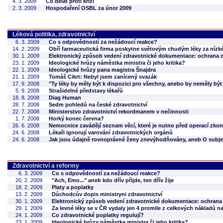
4. 3. 2009
Co dělat proti krizi
2. 3. 2009
Hospodaření OSBL za únor 2009
Léková politika, zdravotnictví
6. 3. 2009
Co s odpovědností za nežádoucí reakce?
14. 2. 2009
Obří farmaceutická firma poskytne světovým chudým léky za nízk
30. 1. 2009
Elektronický způsob vedení zdravotnické dokumentace: ochrana 
23. 1. 2009
Ideologické hrůzy náměstka ministra či jeho kritika?
22. 1. 2009
Ideologické hrůzy pana magistra Šnajdra
21. 1. 2009
Tomáš Cikrt: Nebyl jsem zanícený svazák
17. 9. 2008
"Ty léky by měly být k dispozici pro všechny, anebo by neměly být 
5. 9. 2008
Strašidelné představy lékařů
18. 8. 2008
Diag Human
28. 7. 2008
Sedm pohledů na české zdravotnictví
22. 7. 2008
Ministerstvo zdravotnictví rekordmanem v nečinnosti
1. 7. 2008
Horký konec června?
26. 6. 2008
Nemocnice zavádějí seznam věcí, které je nutno před operací zkon
24. 6. 2008
Lékaři ignorují varování zdravotnických orgánů
24. 6. 2008
Jak jsou údajně rovnoprávné ženy znevýhodňovány, aneb O subje
Zdravotnictví a reformy
6. 3. 2009
Co s odpovědností za nežádoucí reakce?
20. 2. 2009
"Ach, Emo..." aneb kdo dřív přijde, ten dřív žije
18. 2. 2009
Platy a poplatky
13. 2. 2009
Důchodcův dopis ministryni zdravotnictví
30. 1. 2009
Elektronický způsob vedení zdravotnické dokumentace: ochrana
29. 1. 2009
Za levné léky se v ČR vydaly jen 4 promile z celkových nákladů na
24. 1. 2009
Co zdravotnické poplatky regulují?
23. 1. 2009
Ideologické hrůzy náměstka ministra či jeho kritika?