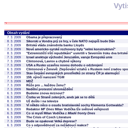
Vyt
Obsah vydání
7. 3. 2009
Obama je přepracovaný
8. 3. 2009
Sikorski a Vondra prý ze hry, v čele NATO nejspíš bude Dán
7. 3. 2009
Britská vláda znárodnila banku Lloyds
7. 3. 2009
Nové americko-syrské rozhovory byly "velmi konstruktivní"
8. 3. 2009
"Extremističtí irští republikáni" usmrtili v Severním Irsku dva britsk
7. 3. 2009
Izrael anektuje východní Jeruzalém, varuje Evropská unie
7. 3. 2009
Clintonová, Lavrov a chybné výkony
7. 3. 2009
USA a Rusko uzavřou novou dohodu o odzbrojení
6. 3. 2009
Clintonová v Ženevě: Zlepšování vztahů s Ruskem není zradou sp
7. 3. 2009
Stav čerpání evropských prostředků ze strany ČR je alarmující
7. 3. 2009
159. výročí narození TGM
7. 3. 2009
MDŽ
7. 3. 2009
Růže pro ... každou ženu?
7. 3. 2009
Nedělní protestní shromáždění
6. 3. 2009
Budeme znova mrznout?
6. 3. 2009
Čistka ve Straně zelených, aneb jak se to dělá
8. 3. 2009
Už došlo i na televize
6. 3. 2009
Ví někdo něco o osudu bratislavské sochy Klementa Gottwalda?
6. 3. 2009
Redaktor
MF Dnes
Milan Vodička lže světové veřejnosti
6. 3. 2009
Co si myslí Milan Vodička z
Mladé fronty Dnes
6. 3. 2009
The Crisis of Czech Literature
7. 3. 2009
Bude se opakovat Velká deprese?
6. 3. 2009
Co s odpovědností za nežádoucí reakce?