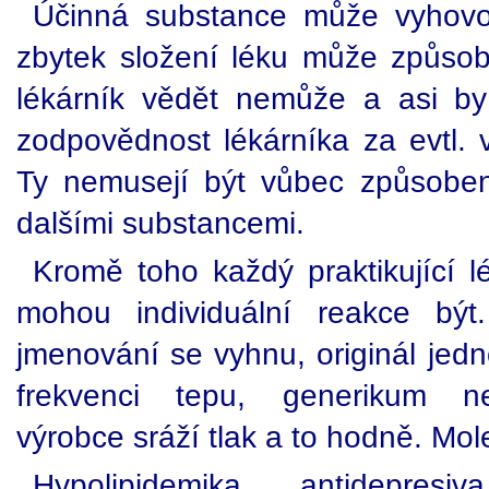
Účinná substance může vyhov
zbytek složení léku může způsobo
lékárník vědět nemůže a asi b
zodpovědnost lékárníka za evtl. 
Ty nemusejí být vůbec způsoben
dalšími substancemi.
Kromě toho každý praktikující l
mohou individuální reakce být
jmenování se vyhnu, originál jedn
frekvenci tepu, generikum 
výrobce sráží tlak a to hodně. Mol
Hypolipidemika, antidepresi