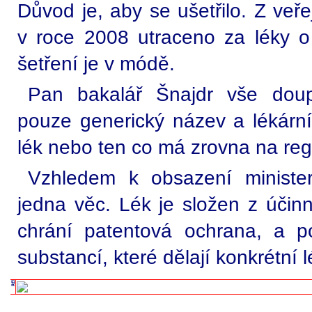
Důvod je, aby se ušetřilo. Z veře
v roce 2008 utraceno za léky o
šetření je v módě.
Pan bakalář Šnajdr vše doup
pouze generický název a lékárník
lék nebo ten co má zrovna na reg
Vzhledem k obsazení minister
jedna věc. Lék je složen z účinné
chrání patentová ochrana, a p
substancí, které dělají konkrétní l