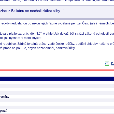
vání dobrovolně, a mohou si k nedělnímu obědu koupit svazek chřestu jako řádní o
nci z Balkánu se nechali zlákat sliby...".
kdy nedostanou do rukou jejich řádně vydělané peníze. Čeští (ale i němečtí, belgičt
tovaly platby za práci dělníků". A ejhle! Jak dokáží být strážci zákonů pohotoví! L
né, jak bychom si mohli myslet.
vé republice. Žádná fortelná práce, zlaté české ručičky, tradiční chlouby našeho
ová práce na poli. Jo, abych nezapomněl, bankovní účty...
é vojáky
ojenců