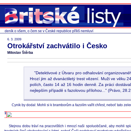
deník o všem, o čem se v České republice příliš nemluví
6. 3. 2009
Otrokářství zachvátilo i Česko
Miloslav Štěrba
"Detektivové z Útvaru pro odhalování organizovaného 
Hrozí jim až dvanáctiletý trest vězení. Muži ve věku 
polích, často 14 až 16 hodin denně. Za práci dostáva
nejlepším případě s fazolovou přílohou..." (Právo, 28.2
Cynik by dodal: Mohli si k bramborům a fazolím vařit chřest, neboť tato z
Stejnou dobu tráví na pracovištích i mnozí naši spoluobčané, aby mohli sp