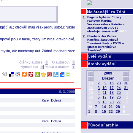
bčané.
í, aj.) otrokáři mají však jednu jistotu: Nikdo
umpové jsou v base, tresty jim hrozí drakonické,
 průmyslu, ale montovny aut. Žádná mechanizace
Celé vydání
články autora
O autorovi
Archiv vydání
Vytisknout
Poslat e-mailem
6. 3. 2009
Karel Dolejší
Karel Dolejší
Původní archiv