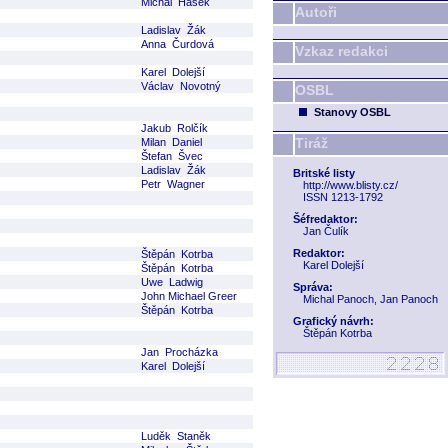
Michal Hašek
Autoři
Ladislav Žák
Anna Čurdová
Vzkaz redakci
Karel Dolejší
Václav Novotný
OSBL
Stanovy OSBL
Jakub Rolčík
Tiráž
Milan Daniel
Štefan Švec
Ladislav Žák
Britské listy
Petr Wagner
http://www.blisty.cz/
ISSN 1213-1792
Šéfredaktor:
Jan Čulík
Redaktor:
Štěpán Kotrba
Karel Dolejší
Štěpán Kotrba
Uwe Ladwig
Správa:
John Michael Greer
Michal Panoch, Jan Panoch
Štěpán Kotrba
Grafický návrh:
Štěpán Kotrba
Jan Procházka
Karel Dolejší
Luděk Staněk