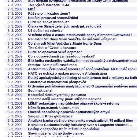
7. 3. 2009
Stav čerpání evropských prostředků ze strany ČR je alarmující
7. 3. 2009
159. výročí narození TGM
7. 3. 2009
MDŽ
7. 3. 2009
Růže pro ... každou ženu?
7. 3. 2009
Nedělní protestní shromáždění
6. 3. 2009
Budeme znova mrznout?
6. 3. 2009
Čistka ve Straně zelených, aneb jak se to dělá
8. 3. 2009
Už došlo i na televize
6. 3. 2009
Ví někdo něco o osudu bratislavské sochy Klementa Gottwalda?
6. 3. 2009
Redaktor
MF Dnes
Milan Vodička lže světové veřejnosti
6. 3. 2009
Co si myslí Milan Vodička z
Mladé fronty Dnes
6. 3. 2009
The Crisis of Czech Literature
7. 3. 2009
Bude se opakovat Velká deprese?
6. 3. 2009
Co s odpovědností za nežádoucí reakce?
5. 3. 2009
Bílá kniha terciárního vzdělávání - nedostatečný a nebezpečný mater
6. 3. 2009
Stratfor: Šest pilířů ruské moci
6. 3. 2009
Antisemita v čele polské televize působí problémy, ARTE ruší spolu
6. 3. 2009
NATO se uchází o ruskou pomoc v Afghánistánu
6. 3. 2009
Ruský apokalyptický politolog si na internetu četl z reklamy na kni
6. 3. 2009
Panarinova katastrofická předpověď
6. 3. 2009
O denním pohádkaření analytiků, aneb O zapomnění nedávno min
6. 3. 2009
Soumrak penzí
6. 3. 2009
Komerční rádia mystifikují poslance
6. 3. 2009
Chceme další miliardy, jinak uděláme bankrot
4. 3. 2009
MŠMT pokračuje v neprůhledné přípravě školské reformy
6. 3. 2009
Několik poznámek k ekonomice
6. 3. 2009
Obecně neoblíbený opravník optimistických omylů
5. 3. 2009
Singapur: Krize globalizace
5. 3. 2009
Anglická banka vloží do ekonomiky neexistujících 75 miliard liber
6. 3. 2009
Kterak se Českomoravský fotbalový svaz s Langerem shodnou...
5. 3. 2009
Poláky v bezpečnostním režimu nepouštíme
5. 3. 2009
Slavii může fandit jakýkoliv cizinec