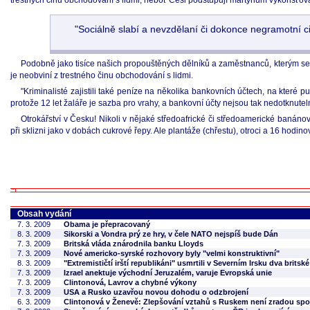
trestných činů obchodování s lidmi, neboť Češi podstupují martyrium vykořisťo
"Sociálně slabí a nevzdělaní či dokonce negramotní cizi
Podobně jako tisíce našich propouštěných dělníků a zaměstnanců, kterým se lec
je neobviní z trestného činu obchodování s lidmi.
"Kriminalisté zajistili také peníze na několika bankovních účtech, na které pu
protože 12 let žaláře je sazba pro vrahy, a bankovní účty nejsou tak nedotknutel
Otrokářství v Česku! Nikoli v nějaké středoafrické či středoamerické banáno
při sklizni jako v dobách cukrové řepy. Ale plantáže (chřestu), otroci a 16 hodin
Obsah vydání
7. 3. 2009
Obama je přepracovaný
8. 3. 2009
Sikorski a Vondra prý ze hry, v čele NATO nejspíš bude Dán
7. 3. 2009
Britská vláda znárodnila banku Lloyds
7. 3. 2009
Nové americko-syrské rozhovory byly "velmi konstruktivní"
8. 3. 2009
"Extremističtí irští republikáni" usmrtili v Severním Irsku dva britsk
7. 3. 2009
Izrael anektuje východní Jeruzalém, varuje Evropská unie
7. 3. 2009
Clintonová, Lavrov a chybné výkony
7. 3. 2009
USA a Rusko uzavřou novou dohodu o odzbrojení
6. 3. 2009
Clintonová v Ženevě: Zlepšování vztahů s Ruskem není zradou sp