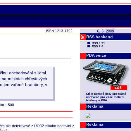
ISSN 1213-1792
6. 3. 2009
RSS backend
RSS 0.91
RSS 2.0
PDA verze
 činu obchodování s lidmi.
at na místních chřestových
to jen vařené brambory, v
Čtěte Britské listy speciálně
upravené pro vaše mobilní
telefony a PDA
nka + 500
Reklama
Reklama
dech ale detektivové z ÚOOZ nikoho neobviní z