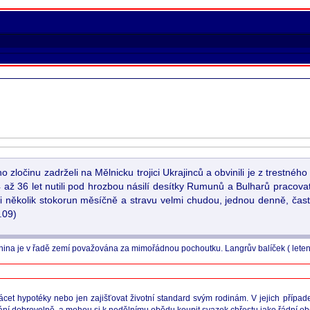
zločinu zadrželi na Mělnicku trojici Ukrajinců a obvinili je z trestného
24 až 36 let nutili pod hrozbou násilí desítky Rumunů a Bulharů pracov
li několik stokorun měsíčně a stravu velmi chudou, jednou denně, čas
.09)
elenina je v řadě zemí považována za mimořádnou pochoutku. Langrův balíček ( lete
lácet hypotéky nebo jen zajišťovat životní standard svým rodinám. V jejich přípa