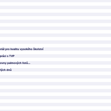
iál pro kvalitu vysokého školství
práci s TVP
hovny palmových listů...
ulých dnů