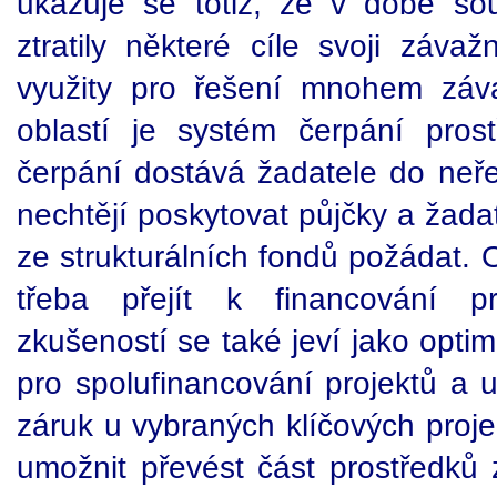
ukazuje se totiž, že v době so
ztratily některé cíle svoji záv
využity pro řešení mnohem záva
oblastí je systém čerpání pros
čerpání dostává žadatele do neře
nechtějí poskytovat půjčky a žad
ze strukturálních fondů požádat. 
třeba přejít k financování 
zkušeností se také jeví jako optim
pro spolufinancování projektů a 
záruk u vybraných klíčových proje
umožnit převést část prostředků 