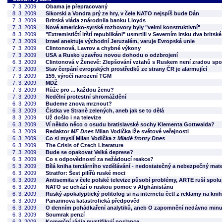
7. 3. 2009
Obama je přepracovaný
8. 3. 2009
Sikorski a Vondra prý ze hry, v čele NATO nejspíš bude Dán
7. 3. 2009
Britská vláda znárodnila banku Lloyds
7. 3. 2009
Nové americko-syrské rozhovory byly "velmi konstruktivní"
8. 3. 2009
"Extremističtí irští republikáni" usmrtili v Severním Irsku dva britsk
7. 3. 2009
Izrael anektuje východní Jeruzalém, varuje Evropská unie
7. 3. 2009
Clintonová, Lavrov a chybné výkony
7. 3. 2009
USA a Rusko uzavřou novou dohodu o odzbrojení
6. 3. 2009
Clintonová v Ženevě: Zlepšování vztahů s Ruskem není zradou sp
7. 3. 2009
Stav čerpání evropských prostředků ze strany ČR je alarmující
7. 3. 2009
159. výročí narození TGM
7. 3. 2009
MDŽ
7. 3. 2009
Růže pro ... každou ženu?
7. 3. 2009
Nedělní protestní shromáždění
6. 3. 2009
Budeme znova mrznout?
6. 3. 2009
Čistka ve Straně zelených, aneb jak se to dělá
8. 3. 2009
Už došlo i na televize
6. 3. 2009
Ví někdo něco o osudu bratislavské sochy Klementa Gottwalda?
6. 3. 2009
Redaktor
MF Dnes
Milan Vodička lže světové veřejnosti
6. 3. 2009
Co si myslí Milan Vodička z
Mladé fronty Dnes
6. 3. 2009
The Crisis of Czech Literature
7. 3. 2009
Bude se opakovat Velká deprese?
6. 3. 2009
Co s odpovědností za nežádoucí reakce?
5. 3. 2009
Bílá kniha terciárního vzdělávání - nedostatečný a nebezpečný mater
6. 3. 2009
Stratfor: Šest pilířů ruské moci
6. 3. 2009
Antisemita v čele polské televize působí problémy, ARTE ruší spolu
6. 3. 2009
NATO se uchází o ruskou pomoc v Afghánistánu
6. 3. 2009
Ruský apokalyptický politolog si na internetu četl z reklamy na kni
6. 3. 2009
Panarinova katastrofická předpověď
6. 3. 2009
O denním pohádkaření analytiků, aneb O zapomnění nedávno min
6. 3. 2009
Soumrak penzí
6. 3. 2009
Komerční rádia mystifikují poslance