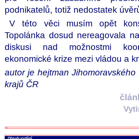
podnikatelů, totiž nedostatek úvěr
V této věci musím opět kons
Topolánka dosud nereagovala n
diskusi nad možnostmi koo
ekonomické krize mezi vládou a kra
autor je hejtman Jihomoravského 
krajů ČR
člán
Vyt
Obsah vydání