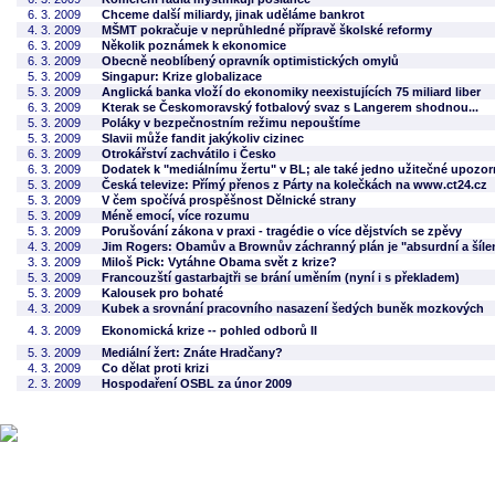
6. 3. 2009
Chceme další miliardy, jinak uděláme bankrot
4. 3. 2009
MŠMT pokračuje v neprůhledné přípravě školské reformy
6. 3. 2009
Několik poznámek k ekonomice
6. 3. 2009
Obecně neoblíbený opravník optimistických omylů
5. 3. 2009
Singapur: Krize globalizace
5. 3. 2009
Anglická banka vloží do ekonomiky neexistujících 75 miliard liber
6. 3. 2009
Kterak se Českomoravský fotbalový svaz s Langerem shodnou...
5. 3. 2009
Poláky v bezpečnostním režimu nepouštíme
5. 3. 2009
Slavii může fandit jakýkoliv cizinec
6. 3. 2009
Otrokářství zachvátilo i Česko
6. 3. 2009
Dodatek k "mediálnímu žertu" v BL; ale také jedno užitečné upozor
5. 3. 2009
Česká televize: Přímý přenos z Párty na kolečkách na www.ct24.cz
5. 3. 2009
V čem spočívá prospěšnost Dělnické strany
5. 3. 2009
Méně emocí, více rozumu
5. 3. 2009
Porušování zákona v praxi - tragédie o více dějstvích se zpěvy
4. 3. 2009
Jim Rogers: Obamův a Brownův záchranný plán je "absurdní a šíle
3. 3. 2009
Miloš Pick: Vytáhne Obama svět z krize?
5. 3. 2009
Francouzští gastarbajtři se brání uměním (nyní i s překladem)
5. 3. 2009
Kalousek pro bohaté
4. 3. 2009
Kubek a srovnání pracovního nasazení šedých buněk mozkových
4. 3. 2009
Ekonomická krize -- pohled odborů II
5. 3. 2009
Mediální žert: Znáte Hradčany?
4. 3. 2009
Co dělat proti krizi
2. 3. 2009
Hospodaření OSBL za únor 2009