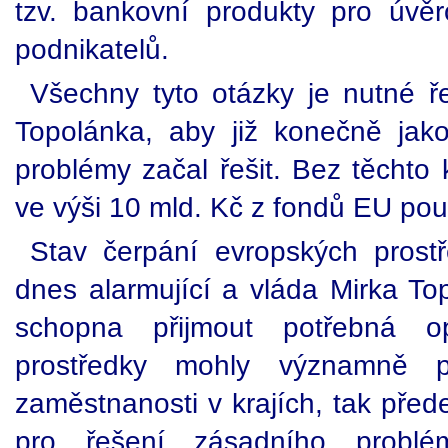
tzv. bankovní produkty pro úvě
podnikatelů.
Všechny tyto otázky je nutné ř
Topolánka, aby již konečně ja
problémy začal řešit. Bez těchto 
ve výši 10 mld. Kč z fondů EU po
Stav čerpání evropských prost
dnes alarmující a vláda Mirka Top
schopna přijmout potřebná op
prostředky mohly významně 
zaměstnanosti v krajích, tak před
pro řešení zásadního probl