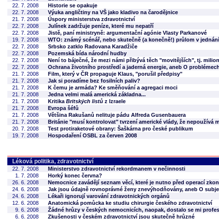
22. 7. 2008
Historie se opakuje
22. 7. 2008
Výuka angličtiny na VŠ jako kladivo na čarodějnice
21. 7. 2008
Úspory ministerstva zdravotnictví
22. 7. 2008
Julínek zadržuje peníze, které mu nepatří
22. 7. 2008
Jistě, paní ministryně: argumentační agónie Vlasty Parkanové
19. 7. 2008
WTO: známý scénář, nebo skutečně (a konečně!) průlom v jednán
22. 7. 2008
Srbsko zatklo Radovana Karadžiče
22. 7. 2008
Pozemská bída národní hudby
22. 7. 2008
Není to báječné, že mezi námi přibývá těch "movitějších", tj. milio
22. 7. 2008
Ochrana životního prostředí a jaderná energie, aneb O probléme
21. 7. 2008
Film, který v ČR propaguje Klaus, "porušil předpisy"
21. 7. 2008
Jak si poradíme bez fosilních paliv?
21. 7. 2008
K čemu je armáda? Ke směňování a agregaci moci
21. 7. 2008
Jedna velmi malá americká základna...
21. 7. 2008
Kritika
Britských listů
z Izraele
21. 7. 2008
Evropa šéfů
21. 7. 2008
Většina Rakušanů nelituje pádu Alfreda Gusenbauera
21. 7. 2008
Británie "musí kontrolovat" tvrzení americké vlády, že nepoužívá 
20. 7. 2008
Test protiraketové obrany: Šaškárna pro české publikum
19. 7. 2008
Hospodaření OSBL za červen 2008
Léková politika, zdravotnictví
22. 7. 2008
Ministerstvo zdravotnictví rekordmanem v nečinnosti
1. 7. 2008
Horký konec června?
26. 6. 2008
Nemocnice zavádějí seznam věcí, které je nutno před operací zkon
24. 6. 2008
Jak jsou údajně rovnoprávné ženy znevýhodňovány, aneb O subje
24. 6. 2008
Lékaři ignorují varování zdravotnických orgánů
12. 6. 2008
Anatomická pomůcka ke studiu chirurgie českého zdravotnictví
9. 6. 2008
Žádné hrůzy v českých nemocnicích, naopak, dostalo se mi profes
6. 6. 2008
Zkušenosti v českém zdravotnictví jsou skutečně hrůzné