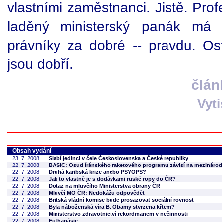
vlastními zaměstnanci. Jistě. Prof
laděný ministerský panák má -
právníky za dobré -- pravdu. Os
jsou dobří.
člán
Vyt
Obsah vydání
23. 7. 2008
Slabí jedinci v čele Československa a České republiky
22. 7. 2008
BASIC: Osud íránského raketového programu závisí na mezinárod
22. 7. 2008
Druhá karibská krize anebo PSYOPS?
22. 7. 2008
Jak to vlastně je s dodávkami ruské ropy do ČR?
22. 7. 2008
Dotaz na mluvčího Ministerstva obrany ČR
22. 7. 2008
Mluvčí MO ČR: Nedokážu odpovědět
22. 7. 2008
Britská vládní komise bude prosazovat sociální rovnost
22. 7. 2008
Byla náboženská víra B. Obamy stvrzena křtem?
22. 7. 2008
Ministerstvo zdravotnictví rekordmanem v nečinnosti
22. 7. 2008
Euthanásie