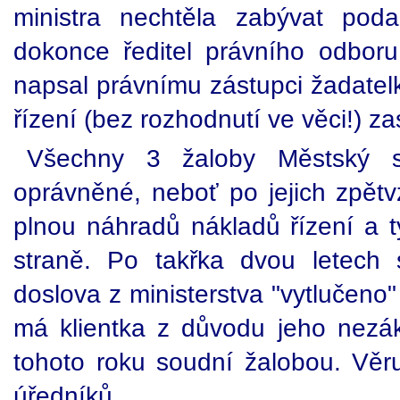
ministra nechtěla zabývat po
dokonce ředitel právního odboru 
napsal právnímu zástupci žadatelk
řízení (bez rozhodnutí ve věci!) zas
Všechny 3 žaloby Městský 
oprávněné, neboť po jejich zpětvz
plnou náhradů nákladů řízení a ty
straně. Po takřka dvou letech 
doslova z ministerstva "vytlučeno
má klientka z důvodu jeho nezá
tohoto roku soudní žalobou. Věru
úředníků.