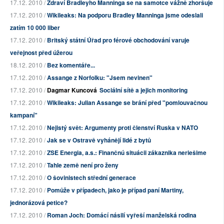
17.12. 2010 /
Zdraví Bradleyho Manninga se na samotce vážně zhoršuje
17.12. 2010 /
Wikileaks: Na podporu Bradley Manninga jsme odeslali
zatím 10 000 liber
17.12. 2010 /
Britský státní Úřad pro férové obchodování varuje
veřejnost před úžerou
18.12. 2010 /
Bez komentáře...
17.12. 2010 /
Assange z Norfolku: "Jsem nevinen"
17.12. 2010 /
Dagmar Kuncová
Sociální sítě a jejich monitoring
17.12. 2010 /
Wikileaks: Julian Assange se brání před "pomlouvačnou
kampaní"
17.12. 2010 /
Nejistý svět: Argumenty proti členství Ruska v NATO
17.12. 2010 /
Jak se v Ostravě vyhánějí lidé z bytů
17.12. 2010 /
ZSE Energia, a.s.: Finančnú situácii zákaznika neriešime
17.12. 2010 /
Tahle země není pro ženy
17.12. 2010 /
O šovinistech střední generace
17.12. 2010 /
Pomůže v případech, jako je případ paní Martiny,
jednorázová petice?
17.12. 2010 /
Roman Joch: Domácí násilí vyřeší manželská rodina