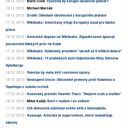
18.12. 2010 /
Boris Cvek
Vyšetřila by korupci skutečně policie?
19.12. 2010 /
Michael Marčák
18.12. 2010 /
Drobil: Odmítám obviňování z korupčního jednání
17.12. 2010 /
Wikileaks: Američany irituje Evropský soud pro lidská
práva
18.12. 2010 /
Americké depeše na Wikileaks: Západní země ignorují
porušování lidských práv na Kubě
17.12. 2010 /
Wikileaks: Súdánský prezident "ukradl až 9 miliard dolarů"
18.12. 2010 /
Wikileaks: 14 arabských zemí bojkotovalo filmy Stevena
Spielberga
18.12. 2010 /
Televize by měla šířit i extrémní názory
18.12. 2010 /
Seskupení Uncut: Občanské protesty proti Vodafonu a
Topshopu v sobotu vrcholí
17.12. 2010 /
Kosovský premiér Hashim Thaci: "Nejsem vrah a mafián"
18.12. 2010 /
Miloš Kaláb
Smrt v malém i ve velkém
17.12. 2010 /
CIA donucena stáhnout svého šéfa z Islamabádu
17.12. 2010 /
Assange: Amerika je supervelmoc, která nedodržuje
zákony