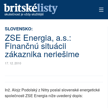
AKTUÁLNÍ VYDÁNÍ
SLOVENSKO:
ZSE Energia, a.s.:
ARCHIV
Finančnú situácii
TÉMATA
zákaznika neriešime
AUTOŘI
17. 12. 2010
PŘÍSPĚVKY NA PROVOZ
Inž. Alojz Podolský z Nitry poslal slovenské energetické
společnosti ZSE Energia níže uvedený dopis: