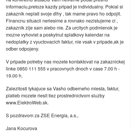
informaciu,pretoze kazdy pripad je individualny. Pokial si
zakaznik neplati svoje dlhy , tak mame pravo ho odpojit.
Financnu situacii neriesime a rovnako nezistujeme ci ,
zakaznik zije sam alebo nie. Za urcitych podmienok je
mozne vyhoviet a poskytnut splatkovy kalendar na
nedoplatky z vyuctovacich faktur, nie vsak v pripade,ak je
odber odpojeny.
V pripade potreby nas mozete kontaktovat na zakaznickej
linke 0850 111 555 v pracovnych dnoch v case 7.00 h -
19.00 h.
Zalezitosti tykajuce sa Vasho odberneho miesta, faktur,
platieb mozete riesit tiez prostrednictvom sluzby
www.ElektroWeb.sk.
S pozdravom za ZSE Energia, a.s.,
Jana Kocurova