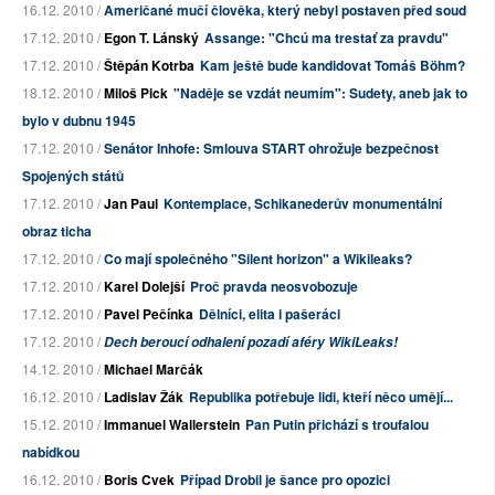
16.12. 2010 /
Američané mučí člověka, který nebyl postaven před soud
17.12. 2010 /
Egon T. Lánský
Assange: "Chcú ma trestať za pravdu"
17.12. 2010 /
Štěpán Kotrba
Kam ještě bude kandidovat Tomáš Böhm?
18.12. 2010 /
Miloš Pick
"Naděje se vzdát neumím": Sudety, aneb jak to
bylo v dubnu 1945
17.12. 2010 /
Senátor Inhofe: Smlouva START ohrožuje bezpečnost
Spojených států
17.12. 2010 /
Jan Paul
Kontemplace, Schikanederův monumentální
obraz ticha
17.12. 2010 /
Co mají společného "Silent horizon" a Wikileaks?
17.12. 2010 /
Karel Dolejší
Proč pravda neosvobozuje
17.12. 2010 /
Pavel Pečínka
Dělníci, elita i pašeráci
17.12. 2010 /
Dech beroucí odhalení pozadí aféry WikiLeaks!
14.12. 2010 /
Michael Marčák
16.12. 2010 /
Ladislav Žák
Republika potřebuje lidi, kteří něco umějí...
15.12. 2010 /
Immanuel Wallerstein
Pan Putin přichází s troufalou
nabídkou
16.12. 2010 /
Boris Cvek
Případ Drobil je šance pro opozici