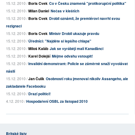
15.12. 2010 /
Boris Cvek
Co v Česku znamená "protikorupční politika"
15.12. 2010 /
Milan Daniel
Nečas v kleštích
15.12. 2010 /
Boris Cvek
Drobil oznámil, že premiérovi navrhl svou
rezignaci
15.12. 2010 /
Boris Cvek
Ministr Drobil ukazuje pravdu
15.12. 2010 /
Úředníci: "Najděte si lepšího chlapa"
15.12. 2010 /
Miloš Kaláb
Jak se vyrábějí malí Kanaďánci
15.12. 2010 /
Karel Dolejší
Mějme odvahu vstoupit!
15.12. 2010 /
Invalidní demonstrant: Policie se záměrně snaží vyvolávat
násilí
15.12. 2010 /
Jan Čulík
Osobností roku jmenoval nikoliv Assangeho, ale
zakladatele Facebooku
15.12. 2010 /
Drazí politici!
4.12. 2010 /
Hospodaření OSBL za listopad 2010
Britské listy