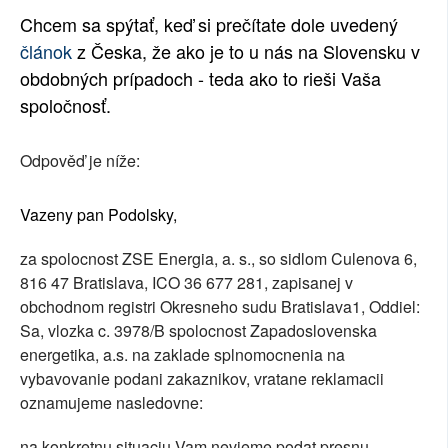
Chcem sa spýtať, keď si prečítate dole uvedený
článok
z Česka, že ako je to u nás na Slovensku v
obdobných prípadoch - teda ako to rieši Vaša
spoločnosť.
Odpověď je níže:
Vazeny pan Podolsky,
za spolocnost ZSE Energia, a. s., so sidlom Culenova 6,
816 47 Bratislava, ICO 36 677 281, zapisanej v
obchodnom registri Okresneho sudu Bratislava1, Oddiel:
Sa, vlozka c. 3978/B spolocnost Zapadoslovenska
energetika, a.s. na zaklade splnomocnenia na
vybavovanie podani zakaznikov, vratane reklamacii
oznamujeme nasledovne:
na konkretnu situaciu Vam nevieme podat presnu