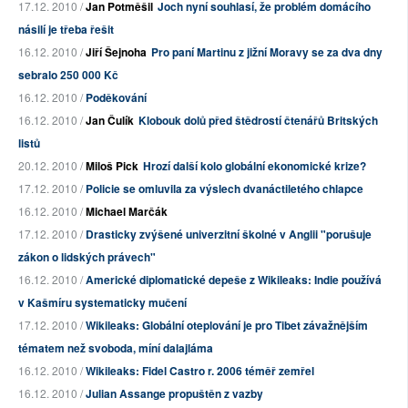
17.12. 2010 /
Jan Potměšil
Joch nyní souhlasí, že problém domácího
násilí je třeba řešit
16.12. 2010 /
Jiří Šejnoha
Pro paní Martinu z jižní Moravy se za dva dny
sebralo 250 000 Kč
16.12. 2010 /
Poděkování
16.12. 2010 /
Jan Čulík
Klobouk dolů před štědrostí čtenářů Britských
listů
20.12. 2010 /
Miloš Pick
Hrozí další kolo globální ekonomické krize?
17.12. 2010 /
Policie se omluvila za výslech dvanáctiletého chlapce
16.12. 2010 /
Michael Marčák
17.12. 2010 /
Drasticky zvýšené univerzitní školné v Anglii "porušuje
zákon o lidských právech"
16.12. 2010 /
Americké diplomatické depeše z Wikileaks: Indie používá
v Kašmíru systematicky mučení
17.12. 2010 /
Wikileaks: Globální oteplování je pro Tibet závažnějším
tématem než svoboda, míní dalajláma
16.12. 2010 /
Wikileaks: Fidel Castro r. 2006 téměř zemřel
16.12. 2010 /
Julian Assange propuštěn z vazby