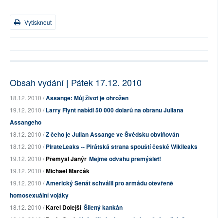
Vytisknout
Obsah vydání | Pátek 17.12. 2010
18.12. 2010 /
Assange: Můj život je ohrožen
19.12. 2010 /
Larry Flynt nabídl 50 000 dolarů na obranu Juliana
Assangeho
18.12. 2010 /
Z čeho je Julian Assange ve Švédsku obviňován
18.12. 2010 /
PirateLeaks -- Pirátská strana spouští české Wikileaks
19.12. 2010 /
Přemysl Janýr
Mějme odvahu přemýšlet!
19.12. 2010 /
Michael Marčák
19.12. 2010 /
Americký Senát schválil pro armádu otevřeně
homosexuální vojáky
18.12. 2010 /
Karel Dolejší
Šílený kankán