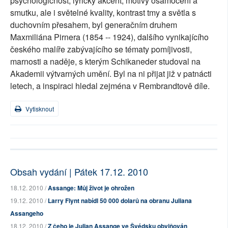
psychologičnost, lyrický akcent, motivy osamocení a
smutku, ale i světelné kvality, kontrast tmy a světla s
duchovním přesahem, byl generačním druhem
Maxmiliána Pirnera (1854 -- 1924), dalšího vynikajícího
českého malíře zabývajícího se tématy pomíjivosti,
marnosti a naděje, s kterým Schikaneder studoval na
Akademii výtvarných umění. Byl na ni přijat již v patnácti
letech, a inspiraci hledal zejména v Rembrandtově díle.
Vytisknout
Obsah vydání | Pátek 17.12. 2010
18.12. 2010 /
Assange: Můj život je ohrožen
19.12. 2010 /
Larry Flynt nabídl 50 000 dolarů na obranu Juliana
Assangeho
18.12. 2010 /
Z čeho je Julian Assange ve Švédsku obviňován