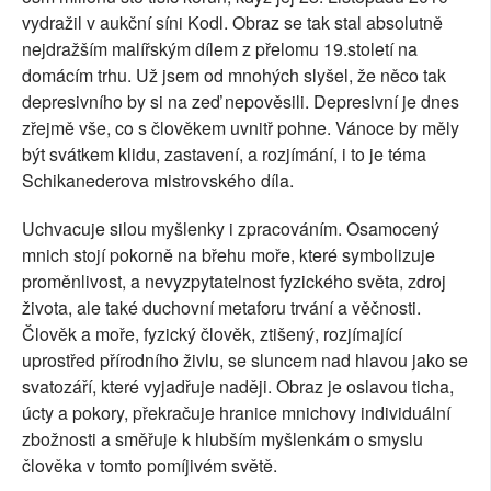
vydražil v aukční síni Kodl. Obraz se tak stal absolutně
nejdražším malířským dílem z přelomu 19.století na
domácím trhu. Už jsem od mnohých slyšel, že něco tak
depresivního by si na zeď nepověsili. Depresivní je dnes
zřejmě vše, co s člověkem uvnitř pohne. Vánoce by měly
být svátkem klidu, zastavení, a rozjímání, i to je téma
Schikanederova mistrovského díla.
Uchvacuje silou myšlenky i zpracováním. Osamocený
mnich stojí pokorně na břehu moře, které symbolizuje
proměnlivost, a nevyzpytatelnost fyzického světa, zdroj
života, ale také duchovní metaforu trvání a věčnosti.
Člověk a moře, fyzický člověk, ztišený, rozjímající
uprostřed přírodního živlu, se sluncem nad hlavou jako se
svatozáří, které vyjadřuje naději. Obraz je oslavou ticha,
úcty a pokory, překračuje hranice mnichovy individuální
zbožnosti a směřuje k hlubším myšlenkám o smyslu
člověka v tomto pomíjivém světě.