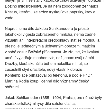
někým jiným, se stal v katolické církvi uctívaným obrazem
Božího milosrdenství. Je na něm zpodobněn žehnající
Kristus, kterému ze srdce tryskají dva paprsky, krev a
voda.
Naproti tomu dílo Jakuba Schikanedera je prosté
jakéhokoliv gesta zobrazeného mnicha, nemá žádné
vizuální ani interpretační předpoklady stát se modlou, a
přesto je jedinečným a úchvatným obrazem, majícím
v sobě cosi z Božské přítomnosti. Je zřejmé, že kvalitní
umění vyjadřuje mnohem víc, než jenom svůj námět.
Dražby, která skončila během několika minut, se
zúčastnili čtyři dražitelé, nový vlastník obrazu
Kontemplace přihazoval po telefonu, a podle PhDr.
Martina Kodla koupil cenné dílo významný český
sběratel.
Jakub Schikaneder (1855 - 1924, Praha), pro něhož byly
charakteristickými rysy díla existencialita,