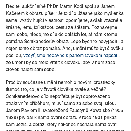
Ředitel aukční síně PhDr. Martin Kodl spolu s Janem
Kačerem k obrazu píše: "Je to dílo úžasné jako myšlenka
sama, vyzdvihující vlastnosti opomíjené, avšak vzácné a
krásné, lemující každou cestu za štěstím. Poznávejme
sami sebe, hledejme sílu do dalších let, ať nám k tomu
pomáhá Schikanederův obraz. Lépe bych to nevyjádřil, a
nejen tento obraz pomáhá. Ano, umění může být člověku
posilou,
vždyť jsme nedávno s panem Cvekem napsali
,
že umění by se mělo vrátit k člověku, aby v něm zase
člověk nalezl sám sebe.
Proč by současné umění nemohlo novými prostředky
tlumočit to, co je v životě člověka trvalé a věčné?
Schikanederovo dílo nepotřebuje být doprovázeno
atraktivním příběhem, mluví samo za sebe svoji silou.
Janem Pavlem II. svatořečené Faustyně Kowalské (1905-
1938) prý dal k namalování obrazu v roce 1931 příkaz
sám Ježíš, a obraz, který nakonec nechala namalovat