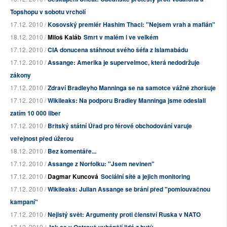
Topshopu v sobotu vrcholí
17.12. 2010 /
Kosovský premiér Hashim Thaci: "Nejsem vrah a mafián"
18.12. 2010 /
Miloš Kaláb
Smrt v malém i ve velkém
17.12. 2010 /
CIA donucena stáhnout svého šéfa z Islamabádu
17.12. 2010 /
Assange: Amerika je supervelmoc, která nedodržuje
zákony
17.12. 2010 /
Zdraví Bradleyho Manninga se na samotce vážně zhoršuje
17.12. 2010 /
Wikileaks: Na podporu Bradley Manninga jsme odeslali
zatím 10 000 liber
17.12. 2010 /
Britský státní Úřad pro férové obchodování varuje
veřejnost před úžerou
18.12. 2010 /
Bez komentáře...
17.12. 2010 /
Assange z Norfolku: "Jsem nevinen"
17.12. 2010 /
Dagmar Kuncová
Sociální sítě a jejich monitoring
17.12. 2010 /
Wikileaks: Julian Assange se brání před "pomlouvačnou
kampaní"
17.12. 2010 /
Nejistý svět: Argumenty proti členství Ruska v NATO
17.12. 2010 /