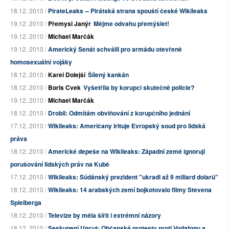
18.12. 2010 /
PirateLeaks -- Pirátská strana spouští české Wikileaks
19.12. 2010 /
Přemysl Janýr
Mějme odvahu přemýšlet!
19.12. 2010 /
Michael Marčák
19.12. 2010 /
Americký Senát schválil pro armádu otevřeně
homosexuální vojáky
18.12. 2010 /
Karel Dolejší
Šílený kankán
18.12. 2010 /
Boris Cvek
Vyšetřila by korupci skutečně policie?
19.12. 2010 /
Michael Marčák
18.12. 2010 /
Drobil: Odmítám obviňování z korupčního jednání
17.12. 2010 /
Wikileaks: Američany irituje Evropský soud pro lidská
práva
18.12. 2010 /
Americké depeše na Wikileaks: Západní země ignorují
porušování lidských práv na Kubě
17.12. 2010 /
Wikileaks: Súdánský prezident "ukradl až 9 miliard dolarů"
18.12. 2010 /
Wikileaks: 14 arabských zemí bojkotovalo filmy Stevena
Spielberga
18.12. 2010 /
Televize by měla šířit i extrémní názory
18.12. 2010 /
Seskupení Uncut: Občanské protesty proti Vodafonu a