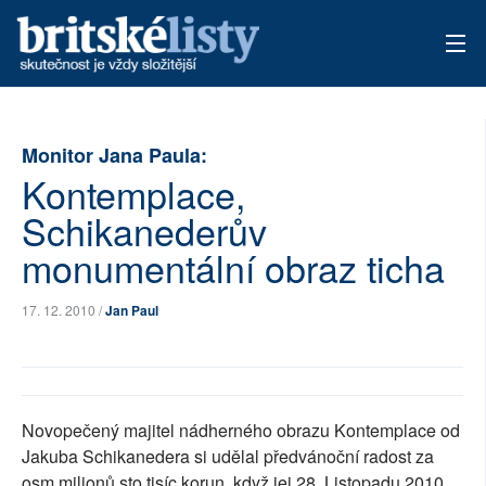
AKTUÁLNÍ VYDÁNÍ
Monitor Jana Paula:
ARCHIV
Kontemplace,
TÉMATA
Schikanederův
monumentální obraz ticha
AUTOŘI
PŘÍSPĚVKY NA PROVOZ
17. 12. 2010 /
Jan Paul
Novopečený majitel nádherného obrazu Kontemplace od
Jakuba Schikanedera si udělal předvánoční radost za
osm milionů sto tisíc korun, když jej 28. Listopadu 2010