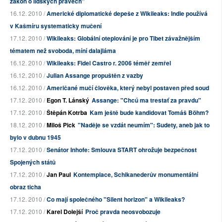
zákon o lidských právech"
16.12. 2010 /
Americké diplomatické depeše z Wikileaks: Indie používá
v Kašmíru systematicky mučení
17.12. 2010 /
Wikileaks: Globální oteplování je pro Tibet závažnějším
tématem než svoboda, míní dalajláma
16.12. 2010 /
Wikileaks: Fidel Castro r. 2006 téměř zemřel
16.12. 2010 /
Julian Assange propuštěn z vazby
16.12. 2010 /
Američané mučí člověka, který nebyl postaven před soud
17.12. 2010 /
Egon T. Lánský
Assange: "Chcú ma trestať za pravdu"
17.12. 2010 /
Štěpán Kotrba
Kam ještě bude kandidovat Tomáš Böhm?
18.12. 2010 /
Miloš Pick
"Naděje se vzdát neumím": Sudety, aneb jak to
bylo v dubnu 1945
17.12. 2010 /
Senátor Inhofe: Smlouva START ohrožuje bezpečnost
Spojených států
17.12. 2010 /
Jan Paul
Kontemplace, Schikanederův monumentální
obraz ticha
17.12. 2010 /
Co mají společného "Silent horizon" a Wikileaks?
17.12. 2010 /
Karel Dolejší
Proč pravda neosvobozuje