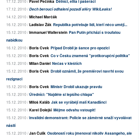
17.12. 2010 /
Pavel Pečínka
Dělníci, elita i pašeráci
17.12. 2010 /
Dech beroucí odhalení pozadí aféry WikiLeaks!
14.12. 2010 /
Michael Marčák
16.12. 2010 /
Ladislav Žák
Republika potřebuje lidi, kteří něco umějí...
15.12. 2010 /
Immanuel Wallerstein
Pan Putin přichází s troufalou
nabídkou
16.12. 2010 /
Boris Cvek
Případ Drobil je šance pro opozici
15.12. 2010 /
Boris Cvek
Co v Česku znamená "protikorupční politika"
15.12. 2010 /
Milan Daniel
Nečas v kleštích
15.12. 2010 /
Boris Cvek
Drobil oznámil, že premiérovi navrhl svou
rezignaci
15.12. 2010 /
Boris Cvek
Ministr Drobil ukazuje pravdu
15.12. 2010 /
Úředníci: "Najděte si lepšího chlapa"
15.12. 2010 /
Miloš Kaláb
Jak se vyrábějí malí Kanaďánci
15.12. 2010 /
Karel Dolejší
Mějme odvahu vstoupit!
15.12. 2010 /
Invalidní demonstrant: Policie se záměrně snaží vyvolávat
násilí
15.12. 2010 /
Jan Čulík
Osobností roku jmenoval nikoliv Assangeho, ale