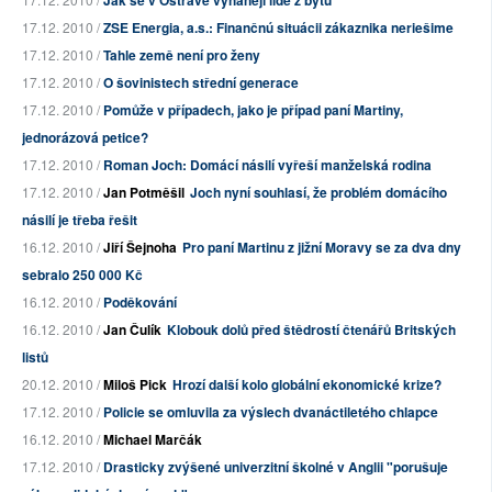
Jak se v Ostravě vyhánějí lidé z bytů
17.12. 2010 /
ZSE Energia, a.s.: Finančnú situácii zákaznika neriešime
17.12. 2010 /
Tahle země není pro ženy
17.12. 2010 /
O šovinistech střední generace
17.12. 2010 /
Pomůže v případech, jako je případ paní Martiny,
jednorázová petice?
17.12. 2010 /
Roman Joch: Domácí násilí vyřeší manželská rodina
17.12. 2010 /
Jan Potměšil
Joch nyní souhlasí, že problém domácího
násilí je třeba řešit
16.12. 2010 /
Jiří Šejnoha
Pro paní Martinu z jižní Moravy se za dva dny
sebralo 250 000 Kč
16.12. 2010 /
Poděkování
16.12. 2010 /
Jan Čulík
Klobouk dolů před štědrostí čtenářů Britských
listů
20.12. 2010 /
Miloš Pick
Hrozí další kolo globální ekonomické krize?
17.12. 2010 /
Policie se omluvila za výslech dvanáctiletého chlapce
16.12. 2010 /
Michael Marčák
17.12. 2010 /
Drasticky zvýšené univerzitní školné v Anglii "porušuje