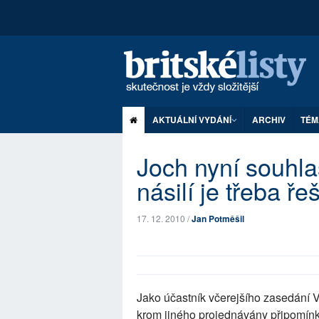
AKTUÁLNÍ VYDÁNÍ
ARCHIV
TÉM
Joch nyní souhla
násilí je třeba řeš
17. 12. 2010 /
Jan Potměšil
Jako účastník včerejšího zasedání V
krom jiného projednávány připomín