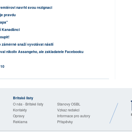
premiérovi navrhl svou rezignaci
uje pravdu
lapa"
lí Kanaďánci
oupit!
e záměrně snaží vyvolávat násilí
val nikoliv Assangeho, ale zakladatele Facebooku
010
Britské listy
O nás - Britské listy
Stanovy OSBL
Kontakty
Vzkaz redakci
Opravy
Informace pro autory
Reklama
Příspěvky