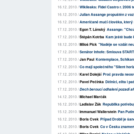
16.12. 2010 /
Wikileaks: Fidel Castro r. 2006
16.12. 2010 /
Julian Assange propuštěn z va
16.12. 2010 /
Američané mučí člověka, který
17.12. 2010 /
Egon T. Lánský
Assange: "Chcú
17.12. 2010 /
Štěpán Kotrba
Kam ještě bude
18.12. 2010 /
Miloš Pick
"Naděje se vzdát neu
17.12. 2010 /
Senátor Inhofe: Smlouva START
17.12. 2010 /
Jan Paul
Kontemplace, Schikan
17.12. 2010 /
Co mají společného "Silent hori
17.12. 2010 /
Karel Dolejší
Proč pravda neos
17.12. 2010 /
Pavel Pečínka
Dělníci, elita i p
17.12. 2010 /
Dech beroucí odhalení pozadí a
14.12. 2010 /
Michael Marčák
16.12. 2010 /
Ladislav Žák
Republika potřebuje
15.12. 2010 /
Immanuel Wallerstein
Pan Putin
16.12. 2010 /
Boris Cvek
Případ Drobil je šan
15.12. 2010 /
Boris Cvek
Co v Česku znamená
15.12. 2010 /