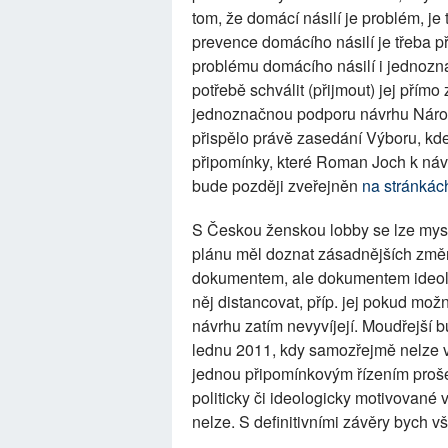
tom, že domácí násilí je problém, je
prevence domácího násilí je třeba pře
problému domácího násilí i jednozna
potřebě schválit (přijmout) jej pří
jednoznačnou podporu návrhu Náro
přispělo právě zasedání Výboru, kde
připomínky, které Roman Joch k návr
bude později zveřejněn
na stránkác
S Českou ženskou lobby se lze mysl
plánu měl doznat zásadnějších změ
dokumentem, ale dokumentem ideolog
něj distancovat, příp. jej pokud m
návrhu zatím nevyvíjejí. Moudřejší
lednu 2011, kdy samozřejmě nelze vyl
jednou připomínkovým řízením proše
politicky či ideologicky motivované
nelze. S definitivními závěry bych 