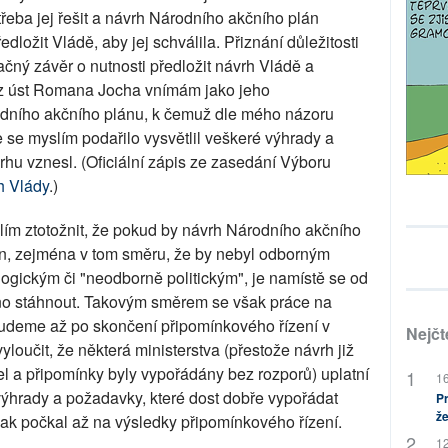
 třeba jej řešit a návrh Národního akčního plán
dložit Vládě, aby jej schválila. Přiznání důležitosti
čný závěr o nutnosti předložit návrh Vládě a
mo z úst Romana Jocha vnímám jako jeho
dního akčního plánu, k čemuž dle mého názoru
 se myslím podařilo vysvětlil veškeré výhrady a
hu vznesl. (Oficiální zápis ze zasedání Výboru
h Vlády
.)
ím ztotožnit, že pokud by návrh Národního akčního
n, zejména v tom směru, že by nebyl odborným
ickým či "neodborně politickým", je namístě se od
ožno stáhnout. Takovým směrem se však práce na
 budeme až po skončení připomínkového řízení v
Nejčt
oučit, že některá ministerstva (přestože návrh již
l a připomínky byly vypořádány bez rozporů) uplatní
16
 výhrady a požadavky, které dost dobře vypořádat
Pr
že
však počkal až na výsledky připomínkového řízení.
12