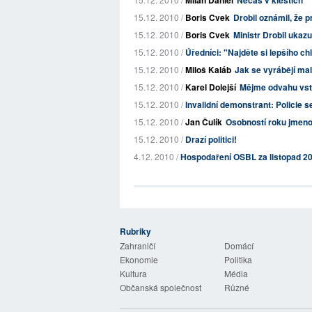
Milan Daniel
Nečas v kleštích
15.12. 2010 /
Boris Cvek
Drobil oznámil, že 
15.12. 2010 /
Boris Cvek
Ministr Drobil ukaz
15.12. 2010 /
Úředníci: "Najděte si lepšího ch
15.12. 2010 /
Miloš Kaláb
Jak se vyrábějí ma
15.12. 2010 /
Karel Dolejší
Mějme odvahu vst
15.12. 2010 /
Invalidní demonstrant: Policie s
15.12. 2010 /
Jan Čulík
Osobností roku jmeno
15.12. 2010 /
Drazí politici!
4.12. 2010 /
Hospodaření OSBL za listopad 2
Rubriky
 Listy
Zahraničí
Domácí
Ekonomie
Politika
Kultura
Média
Občanská společnost
Různé