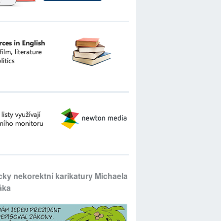
icky nekorektní karikatury Michaela
áka