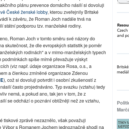
kčního plánu prevence domácího násilí si dovoluji
ávě České ženské lobby
, kterou zveřejnily Britské
svádí k závěru, že Roman Joch nadále trvá na
í státní podporou tzv. manželské rodiny.
edeno, Roman Joch v tomto směru své názory do
a skutečnost, že dle evropských statistik je poměr
manželských rodinách" a v mimo-manželských typech
ch podmínkách spíše mírně převažuje výskyt
ích (viz např. údaje organizace Rosa, o.s., a
em a členkou zmíněné organizace Zdenou
DE
), což si dovoluji potvrdit i osobní zkušeností z
 násilí často projednáváno. Typ svazku (vztahu) tedy
vliv nemá, a pokud ano, tak jen v tom, že z
lí se odchází o poznání obtížněji než ze vztahu,
Polit
Marč
né tiskové zprávě nezaznělo, však považuji
 se Výbor s Romanem Jochem jednoznačně shodl na