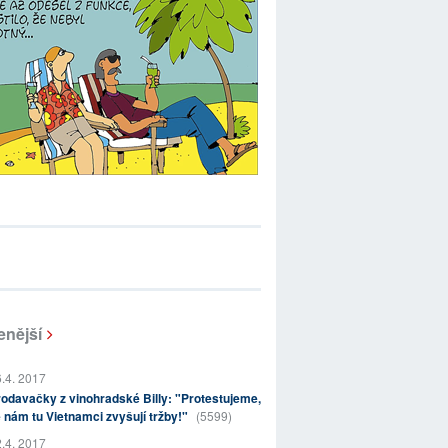
enější
.4. 2017
odavačky z vinohradské Billy: "Protestujeme,
 nám tu Vietnamci zvyšují tržby!"
(5599)
.4. 2017