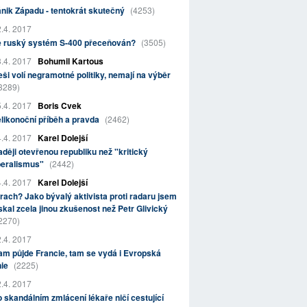
nik Západu - tentokrát skutečný
(4253)
.4. 2017
e ruský systém S-400 přeceňován?
(3505)
.4. 2017
Bohumil Kartous
ši volí negramotné politiky, nemají na výběr
3289)
.4. 2017
Boris Cvek
likonoční příběh a pravda
(2462)
.4. 2017
Karel Dolejší
ději otevřenou republiku než "kritický
beralismus"
(2442)
.4. 2017
Karel Dolejší
rach? Jako bývalý aktivista proti radaru jsem
skal zcela jinou zkušenost než Petr Glivický
2270)
.4. 2017
m půjde Francie, tam se vydá i Evropská
nie
(2225)
.4. 2017
 skandálním zmlácení lékaře ničí cestující