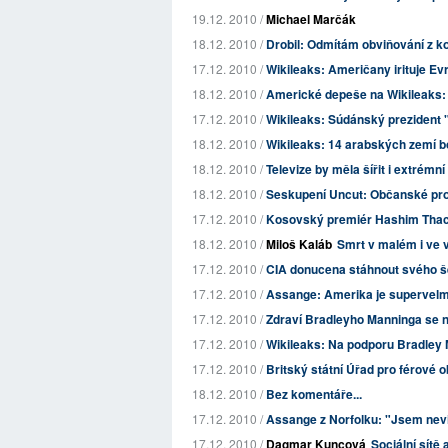
19.12. 2010 /
Michael Marčák
18.12. 2010 /
Drobil: Odmítám obviňování z k
17.12. 2010 /
Wikileaks: Američany irituje Ev
18.12. 2010 /
Americké depeše na Wikileaks: 
17.12. 2010 /
Wikileaks: Súdánský prezident "
18.12. 2010 /
Wikileaks: 14 arabských zemí b
18.12. 2010 /
Televize by měla šířit i extrémn
18.12. 2010 /
Seskupení Uncut: Občanské prot
17.12. 2010 /
Kosovský premiér Hashim Thaci
18.12. 2010 /
Miloš Kaláb
Smrt v malém i ve 
17.12. 2010 /
CIA donucena stáhnout svého š
17.12. 2010 /
Assange: Amerika je supervelm
17.12. 2010 /
Zdraví Bradleyho Manninga se 
17.12. 2010 /
Wikileaks: Na podporu Bradley M
17.12. 2010 /
Britský státní Úřad pro férové 
18.12. 2010 /
Bez komentáře...
17.12. 2010 /
Assange z Norfolku: "Jsem nev
17.12. 2010 /
Dagmar Kuncová
Sociální sítě 