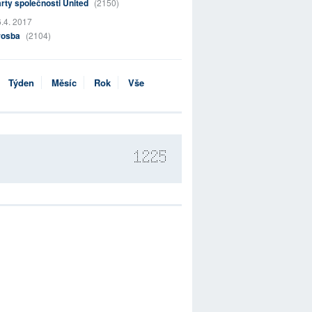
rty společnosti United
(2150)
.4. 2017
rosba
(2104)
Týden
Měsíc
Rok
Vše
1225