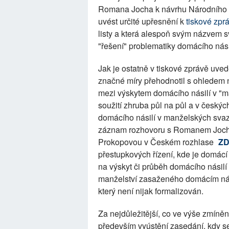
Romana Jocha k návrhu Národního a
uvést určité upřesnění k
tiskové zpr
listy a která alespoň svým názvem 
"řešení" problematiky domácího násil
Jak je ostatně v tiskové zprávě uv
značné míry přehodnotil s ohledem n
mezi výskytem domácího násilí v "
soužití zhruba půl na půl a v český
domácího násilí v manželských svazc
záznam rozhovoru s Romanem Joch
Prokopovou v Českém rozhlase
Z
přestupkových řízení, kde je domácí
na výskyt či průběh domácího násilí 
manželství zasaženého domácím nási
který není nijak formalizován.
Za nejdůležitější, co ve výše zmíně
především vyústění zasedání, kdy