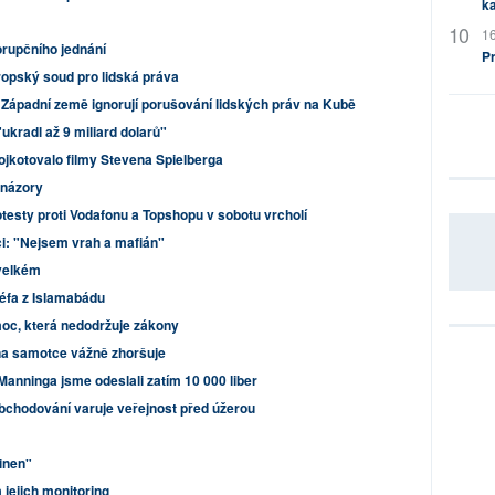
ka
16
orupčního jednání
P
ropský soud pro lidská práva
Západní země ignorují porušování lidských práv na Kubě
ukradl až 9 miliard dolarů"
ojkotovalo filmy Stevena Spielberga
í názory
esty proti Vodafonu a Topshopu v sobotu vrcholí
: "Nejsem vrah a mafián"
velkém
éfa z Islamabádu
oc, která nedodržuje zákony
na samotce vážně zhoršuje
anninga jsme odeslali zatím 10 000 liber
obchodování varuje veřejnost před úžerou
inen"
a jejich monitoring