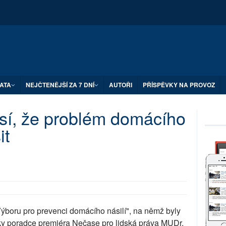
ATA
NEJČTENĚJŠÍ ZA 7 DNÍ
AUTOŘI
PŘÍSPĚVKY NA PROVOZ
sí, že problém domácího
it
ýboru pro prevenci domácího násilí", na němž byly
ky poradce premiéra Nečase pro lidská práva MUDr.