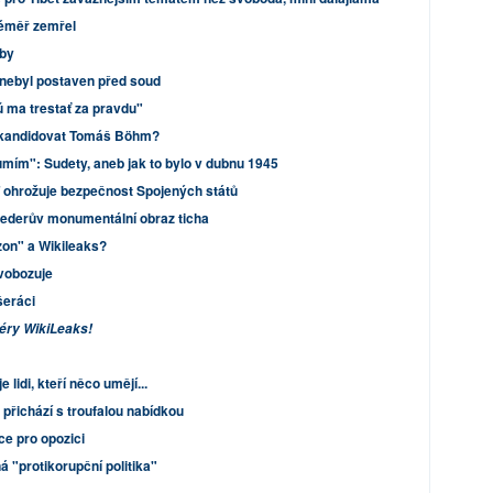
 téměř zemřel
zby
 nebyl postaven před soud
 ma trestať za pravdu"
 kandidovat Tomáš Böhm?
mím": Sudety, aneb jak to bylo v dubnu 1945
 ohrožuje bezpečnost Spojených států
ederův monumentální obraz ticha
zon" a Wikileaks?
vobozuje
ašeráci
féry WikiLeaks!
 lidi, kteří něco umějí...
 přichází s troufalou nabídkou
ce pro opozici
 "protikorupční politika"