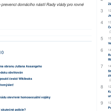
o prevenci domácího násilí Rady vlády pro rovné
Zá
12
J
13
Če
(
15
Ve
14
10
Ra
li
14
ů na obranu Juliana Assangeho
St
védsku obviňován
zí
spouští české Wikileaks
(
řemýšlet!
12
Ka
u
rmádu otevřeně homosexuální vojáky
12
Po
i skutečně policie?