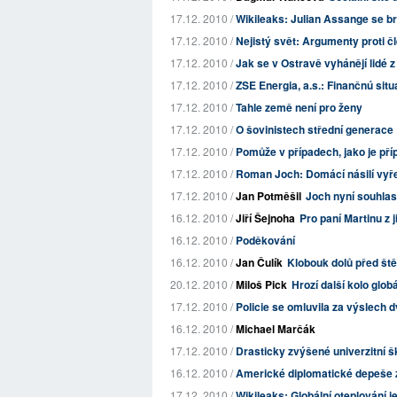
17.12. 2010 /
Wikileaks: Julian Assange se 
17.12. 2010 /
Nejistý svět: Argumenty proti 
17.12. 2010 /
Jak se v Ostravě vyhánějí lidé z
17.12. 2010 /
ZSE Energia, a.s.: Finančnú sit
17.12. 2010 /
Tahle země není pro ženy
17.12. 2010 /
O šovinistech střední generace
17.12. 2010 /
Pomůže v případech, jako je pří
17.12. 2010 /
Roman Joch: Domácí násilí vyř
17.12. 2010 /
Jan Potměšil
Joch nyní souhlasí
16.12. 2010 /
Jiří Šejnoha
Pro paní Martinu z 
16.12. 2010 /
Poděkování
16.12. 2010 /
Jan Čulík
Klobouk dolů před ště
20.12. 2010 /
Miloš Pick
Hrozí další kolo glo
17.12. 2010 /
Policie se omluvila za výslech 
16.12. 2010 /
Michael Marčák
17.12. 2010 /
Drasticky zvýšené univerzitní š
16.12. 2010 /
Americké diplomatické depeše z
17.12. 2010 /
Wikileaks: Globální oteplování 