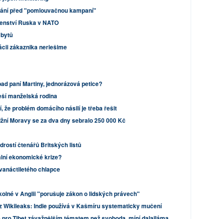
brání před "pomlouvačnou kampaní"
členství Ruska v NATO
 bytů
uácii zákaznika neriešime
pad paní Martiny, jednorázová petice?
eší manželská rodina
, že problém domácího násilí je třeba řešit
jižní Moravy se za dva dny sebralo 250 000 Kč
drostí čtenářů Britských listů
bální ekonomické krize?
dvanáctiletého chlapce
kolné v Anglii "porušuje zákon o lidských právech"
 Wikileaks: Indie používá v Kašmíru systematicky mučení
je pro Tibet závažnějším tématem než svoboda, míní dalajláma