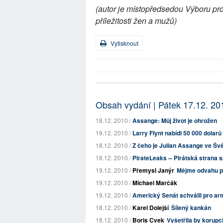
(autor je místopředsedou Výboru pr
příležitosti žen a mužů)
Vytisknout
Obsah vydání | Pátek 17.12. 20
18.12. 2010 /
Assange: Můj život je ohrožen
19.12. 2010 /
Larry Flynt nabídl 50 000 dolar
18.12. 2010 /
Z čeho je Julian Assange ve Š
18.12. 2010 /
PirateLeaks -- Pirátská strana 
19.12. 2010 /
Přemysl Janýr
Mějme odvahu p
19.12. 2010 /
Michael Marčák
19.12. 2010 /
Americký Senát schválil pro a
18.12. 2010 /
Karel Dolejší
Šílený kankán
18.12. 2010 /
Boris Cvek
Vyšetřila by korupc