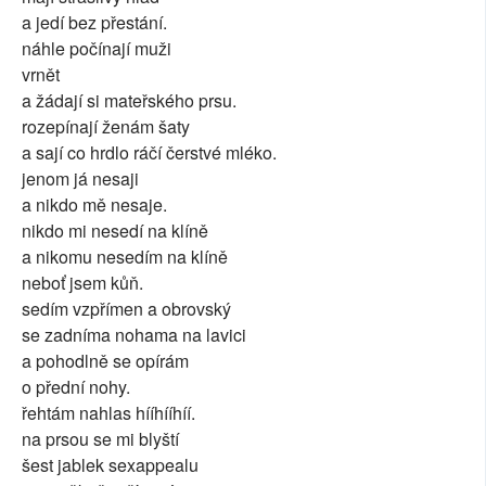
a jedí bez přestání.
náhle počínají muži
vrnět
a žádají si mateřského prsu.
rozepínají ženám šaty
a sají co hrdlo ráčí čerstvé mléko.
jenom já nesaji
a nikdo mě nesaje.
nikdo mi nesedí na klíně
a nikomu nesedím na klíně
neboť jsem kůň.
sedím vzpřímen a obrovský
se zadníma nohama na lavici
a pohodlně se opírám
o přední nohy.
řehtám nahlas hííhííhíí.
na prsou se mi blyští
šest jablek sexappealu