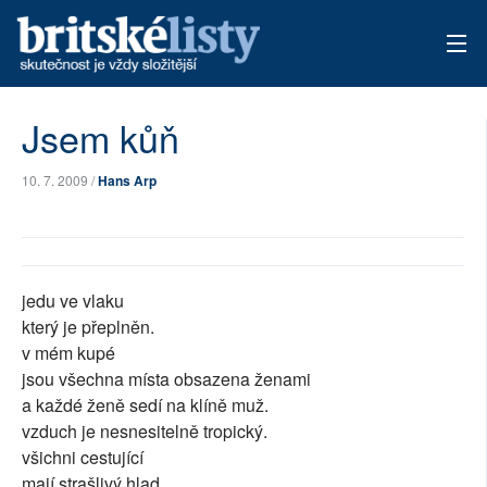
AKTUÁLNÍ VYDÁNÍ
Jsem kůň
ARCHIV
10. 7. 2009 /
Hans Arp
TÉMATA
AUTOŘI
jedu ve vlaku
PŘÍSPĚVKY NA PROVOZ
který je přeplněn.
v mém kupé
jsou všechna místa obsazena ženami
a každé ženě sedí na klíně muž.
vzduch je nesnesitelně tropický.
všichni cestující
mají strašlivý hlad