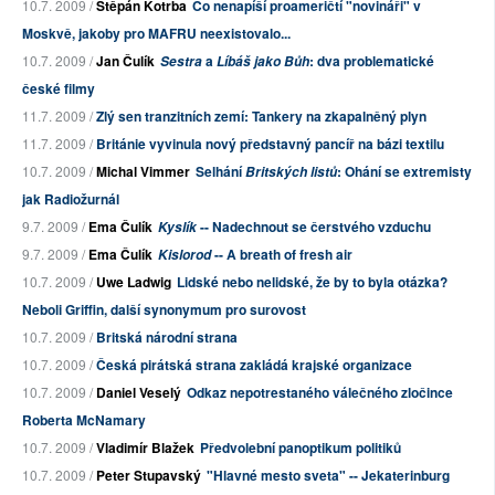
10.7. 2009 /
Štěpán Kotrba
Co nenapíší proameričtí "novináři" v
Moskvě, jakoby pro MAFRU neexistovalo...
10.7. 2009 /
Jan Čulík
a
: dva problematické
Sestra
Líbáš jako Bůh
české filmy
11.7. 2009 /
Zlý sen tranzitních zemí: Tankery na zkapalněný plyn
11.7. 2009 /
Británie vyvinula nový představný pancíř na bázi textilu
10.7. 2009 /
Michal Vimmer
Selhání
: Ohání se extremisty
Britských listů
jak Radiožurnál
9.7. 2009 /
Ema Čulík
-- Nadechnout se čerstvého vzduchu
Kyslík
9.7. 2009 /
Ema Čulík
-- A breath of fresh air
Kislorod
10.7. 2009 /
Uwe Ladwig
Lidské nebo nelidské, že by to byla otázka?
Neboli Griffin, další synonymum pro surovost
10.7. 2009 /
Britská národní strana
10.7. 2009 /
Česká pirátská strana zakládá krajské organizace
10.7. 2009 /
Daniel Veselý
Odkaz nepotrestaného válečného zločince
Roberta McNamary
10.7. 2009 /
Vladimír Blažek
Předvolební panoptikum politiků
10.7. 2009 /
Peter Stupavský
"Hlavné mesto sveta" -- Jekaterinburg