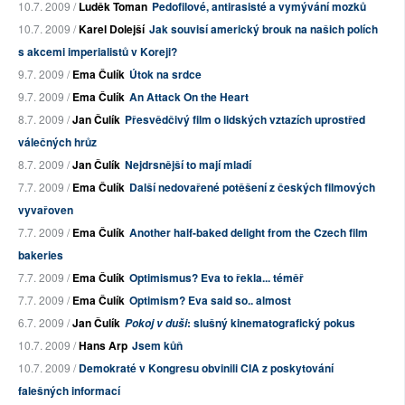
10.7. 2009 /
Luděk Toman
Pedofilové, antirasisté a vymývání mozků
10.7. 2009 /
Karel Dolejší
Jak souvisí americký brouk na našich polích
s akcemi imperialistů v Koreji?
9.7. 2009 /
Ema Čulík
Útok na srdce
9.7. 2009 /
Ema Čulík
An Attack On the Heart
8.7. 2009 /
Jan Čulík
Přesvědčivý film o lidských vztazích uprostřed
válečných hrůz
8.7. 2009 /
Jan Čulík
Nejdrsnější to mají mladí
7.7. 2009 /
Ema Čulík
Další nedovařené potěšení z českých filmových
vyvařoven
7.7. 2009 /
Ema Čulík
Another half-baked delight from the Czech film
bakeries
7.7. 2009 /
Ema Čulík
Optimismus? Eva to řekla... téměř
7.7. 2009 /
Ema Čulík
Optimism? Eva said so.. almost
6.7. 2009 /
Jan Čulík
: slušný kinematografický pokus
Pokoj v duši
10.7. 2009 /
Hans Arp
Jsem kůň
10.7. 2009 /
Demokraté v Kongresu obvinili CIA z poskytování
falešných informací