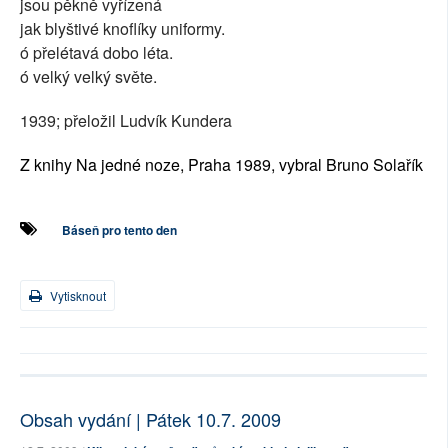
jsou pěkně vyřízená
jak blyštivé knoflíky uniformy.
ó přelétavá dobo léta.
ó velký velký světe.
1939; přeložil Ludvík Kundera
Z knihy Na jedné noze, Praha 1989, vybral Bruno Solařík
Báseň pro tento den
Vytisknout
Obsah vydání | Pátek 10.7. 2009