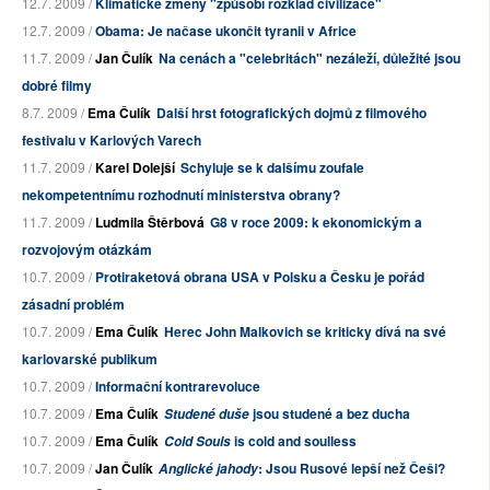
12.7. 2009 /
Klimatické změny "způsobí rozklad civilizace"
12.7. 2009 /
Obama: Je načase ukončit tyranii v Africe
11.7. 2009 /
Jan Čulík
Na cenách a "celebritách" nezáleží, důležité jsou
dobré filmy
8.7. 2009 /
Ema Čulík
Další hrst fotografických dojmů z filmového
festivalu v Karlových Varech
11.7. 2009 /
Karel Dolejší
Schyluje se k dalšímu zoufale
nekompetentnímu rozhodnutí ministerstva obrany?
11.7. 2009 /
Ludmila Štěrbová
G8 v roce 2009: k ekonomickým a
rozvojovým otázkám
10.7. 2009 /
Protiraketová obrana USA v Polsku a Česku je pořád
zásadní problém
10.7. 2009 /
Ema Čulík
Herec John Malkovich se kriticky dívá na své
karlovarské publikum
10.7. 2009 /
Informační kontrarevoluce
10.7. 2009 /
Ema Čulík
jsou studené a bez ducha
Studené duše
10.7. 2009 /
Ema Čulík
is cold and soulless
Cold Souls
10.7. 2009 /
Jan Čulík
: Jsou Rusové lepší než Češi?
Anglické jahody