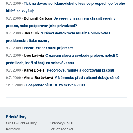
9.7. 2009 /
Tlak na devastaci Klánovického lesa ve prospěch golfového
hřiště se zvyšuje
9.7. 2009 /
Bohumil Kartous
Je veřejným zájmem chránit veřejný
prostor, nebo podporovat jeho privatizaci?
9.7. 2009 /
Jan Čulík
V rámci demokracie musíme publikovat i
protidemokratické názory
9.7. 2009 /
Pozor: Vracet musí příjemce!
9.7. 2009 /
Uwe Ladwig
O užívání slova a svobodě projevu, neboli O
pedofilech, kteří si hrají na schovávanou
9.7. 2009 /
Karel Dolejší
Pedofilové, rasisté a dodržování zákonů
9.7. 2009 /
Alena Borůvková
V Německu před volbami dobojováno?
12.7. 2009 /
Hospodaření OSBL za červen 2009
Britské listy
O nás - Britské listy
Stanovy OSBL
Kontakty
Vzkaz redakci