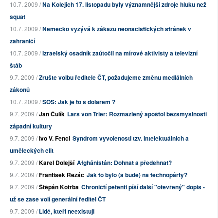
10.7. 2009 /
Na Kolejích 17. listopadu byly významnější zdroje hluku než
squat
10.7. 2009 /
Německo vyzývá k zákazu neonacistických stránek v
zahraničí
10.7. 2009 /
Izraelský osadník zaútočil na mírové aktivisty a televizní
štáb
9.7. 2009 /
Zrušte volbu ředitele ČT, požadujeme změnu mediálních
zákonů
10.7. 2009 /
ŠOS: Jak je to s dolarem ?
9.7. 2009 /
Jan Čulík
Lars von Trier: Rozmazlený apoštol bezsmyslnosti
západní kultury
9.7. 2009 /
Ivo V. Fencl
Syndrom vyvolenosti tzv. intelektuálních a
uměleckých elit
9.7. 2009 /
Karel Dolejší
Afghánistán: Dohnat a předehnat?
9.7. 2009 /
František Řezáč
Jak to bylo (a bude) na technopárty?
9.7. 2009 /
Štěpán Kotrba
Chroničtí petenti píší další "otevřený" dopis -
už se zase volí generální ředitel ČT
9.7. 2009 /
Lidé, kteří neexistují